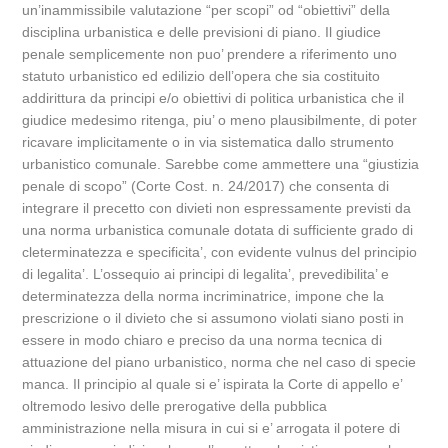
un’inammissibile valutazione “per scopi” od “obiettivi” della
disciplina urbanistica e delle previsioni di piano. Il giudice
penale semplicemente non puo’ prendere a riferimento uno
statuto urbanistico ed edilizio dell’opera che sia costituito
addirittura da principi e/o obiettivi di politica urbanistica che il
giudice medesimo ritenga, piu’ o meno plausibilmente, di poter
ricavare implicitamente o in via sistematica dallo strumento
urbanistico comunale. Sarebbe come ammettere una “giustizia
penale di scopo” (Corte Cost. n. 24/2017) che consenta di
integrare il precetto con divieti non espressamente previsti da
una norma urbanistica comunale dotata di sufficiente grado di
cleterminatezza e specificita’, con evidente vulnus del principio
di legalita’. L’ossequio ai principi di legalita’, prevedibilita’ e
determinatezza della norma incriminatrice, impone che la
prescrizione o il divieto che si assumono violati siano posti in
essere in modo chiaro e preciso da una norma tecnica di
attuazione del piano urbanistico, norma che nel caso di specie
manca. Il principio al quale si e’ ispirata la Corte di appello e’
oltremodo lesivo delle prerogative della pubblica
amministrazione nella misura in cui si e’ arrogata il potere di