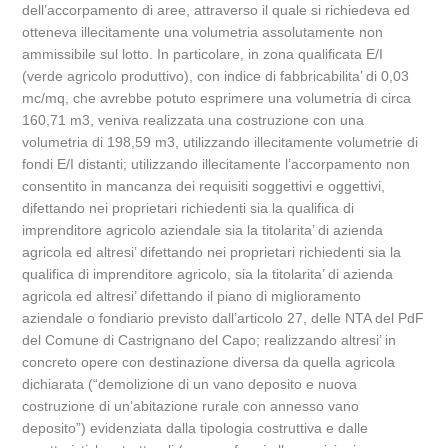
dell’accorpamento di aree, attraverso il quale si richiedeva ed
otteneva illecitamente una volumetria assolutamente non
ammissibile sul lotto. In particolare, in zona qualificata E/I
(verde agricolo produttivo), con indice di fabbricabilita’ di 0,03
mc/mq, che avrebbe potuto esprimere una volumetria di circa
160,71 m3, veniva realizzata una costruzione con una
volumetria di 198,59 m3, utilizzando illecitamente volumetrie di
fondi E/I distanti; utilizzando illecitamente l’accorpamento non
consentito in mancanza dei requisiti soggettivi e oggettivi,
difettando nei proprietari richiedenti sia la qualifica di
imprenditore agricolo aziendale sia la titolarita’ di azienda
agricola ed altresi’ difettando nei proprietari richiedenti sia la
qualifica di imprenditore agricolo, sia la titolarita’ di azienda
agricola ed altresi’ difettando il piano di miglioramento
aziendale o fondiario previsto dall’articolo 27, delle NTA del PdF
del Comune di Castrignano del Capo; realizzando altresi’ in
concreto opere con destinazione diversa da quella agricola
dichiarata (“demolizione di un vano deposito e nuova
costruzione di un’abitazione rurale con annesso vano
deposito”) evidenziata dalla tipologia costruttiva e dalle