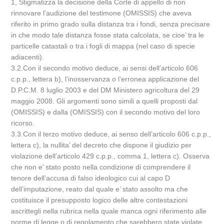
1, Stigmatizza la decisione della Corte di appello di non
rinnovare l’audizione del testimone (OMISSIS) che aveva
riferito in primo grado sulla distanza tra i fondi, senza precisare
in che modo tale distanza fosse stata calcolata, se cioe’ tra le
particelle catastali o tra i fogli di mappa (nel caso di specie
adiacenti).
3.2.Con il secondo motivo deduce, ai sensi dell’articolo 606
c.p.p., lettera b), l’inosservanza o l’erronea applicazione del
D.P.C.M. 8 luglio 2003 e del DM Ministero agricoltura del 29
maggio 2008. Gli argomenti sono simili a quelli proposti dal
(OMISSIS) e dalla (OMISSIS) con il secondo motivo del loro
ricorso.
3.3.Con il terzo motivo deduce, ai senso dell’articolo 606 c.p.p.,
lettera c), la nullita’ del decreto che dispone il giudizio per
violazione dell’articolo 429 c.p.p., comma 1, lettera c). Osserva
che non e’ stato posto nella condizione di comprendere il
tenore dell’accusa di falso ideologico cui al capo D
dell’imputazione, reato dal quale e’ stato assolto ma che
costituisce il presupposto logico delle altre contestazioni
ascrittegli nella rubrica nella quale manca ogni riferimento alle
norme di legge o di regolamento che sarebbero state violate.