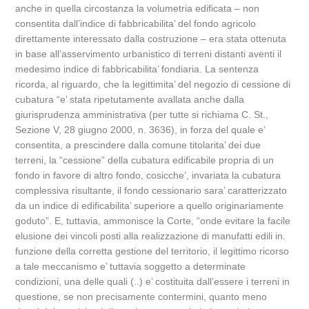
anche in quella circostanza la volumetria edificata – non
consentita dall’indice di fabbricabilita’ del fondo agricolo
direttamente interessato dalla costruzione – era stata ottenuta
in base all’asservimento urbanistico di terreni distanti aventi il
medesimo indice di fabbricabilita’ fondiaria. La sentenza
ricorda, al riguardo, che la legittimita’ del negozio di cessione di
cubatura “e’ stata ripetutamente avallata anche dalla
giurisprudenza amministrativa (per tutte si richiama C. St.,
Sezione V, 28 giugno 2000, n. 3636), in forza del quale e’
consentita, a prescindere dalla comune titolarita’ dei due
terreni, la “cessione” della cubatura edificabile propria di un
fondo in favore di altro fondo, cosicche’, invariata la cubatura
complessiva risultante, il fondo cessionario sara’ caratterizzato
da un indice di edificabilita’ superiore a quello originariamente
goduto”. E, tuttavia, ammonisce la Corte, “onde evitare la facile
elusione dei vincoli posti alla realizzazione di manufatti edili in.
funzione della corretta gestione del territorio, il legittimo ricorso
a tale meccanismo e’ tuttavia soggetto a determinate
condizioni, una delle quali (..) e’ costituita dall’essere i terreni in
questione, se non precisamente contermini, quanto meno