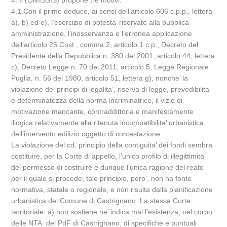
4. Il (OMISSIS) propone tre motivi.
4.1.Con il primo deduce, ai sensi dell’articolo 606 c.p.p., lettera
a), b) ed e), l’esercizio di potesta’ riservate alla pubblica
amministrazione, l’inosservanza e l’erronea applicazione
dell’articolo 25 Cost., comma 2, articolo 1 c.p., Decreto del
Presidente della Repubblica n. 380 del 2001, articolo 44, lettera
c), Decreto Legge n. 70 del 2011, articolo 5, Legge Regionale
Puglia, n. 56 del 1980, articolo 51, lettera g), nonche’ la
violazione dei principi di legalita’, riserva di legge, prevedibilita’
e determinatezza della norma incriminatrice, il vizio di
motivazione mancante, contraddittoria e manifestamente
illogica relativamente alla ritenuta incompatibilita’ urbanistica
dell’intervento edilizio oggetto di contestazione.
La violazione del cd. principio della contiguita’ dei fondi sembra
costituire, per la Corte di appello, l’unico profilo di illegittimita’
del permesso di costruire e dunque l’unica ragione del reato
per il quale si procede; tale principio, pero’, non ha fonte
normativa, statale o regionale, e non risulta dalla pianificazione
urbanistica del Comune di Castrignano. La stessa Corte
territoriale: a) non sostiene ne’ indica mai l’esistenza, nel corpo
delle NTA. del PdF di Castrignano, di specifiche e puntuali