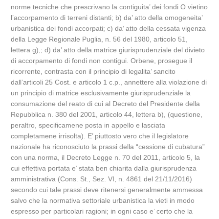
norme tecniche che prescrivano la contiguita’ dei fondi O vietino
l’accorpamento di terreni distanti; b) da’ atto della omogeneita’
urbanistica dei fondi accorpati; c) da’ atto della cessata vigenza
della Legge Regionale Puglia, n. 56 del 1980, articolo 51,
lettera g),; d) da’ atto della matrice giurisprudenziale del divieto
di accorpamento di fondi non contigui. Orbene, prosegue il
ricorrente, contrasta con il principio di legalita’ sancito
dall’articoli 25 Cost. e articolo 1 c.p., annettere alla violazione di
un principio di matrice esclusivamente giurisprudenziale la
consumazione del reato di cui al Decreto del Presidente della
Repubblica n. 380 del 2001, articolo 44, lettera b), (questione,
peraltro, specificamene posta in appello e lasciata
completamene irrisolta). E’ piuttosto vero che il legislatore
nazionale ha riconosciuto la prassi della “cessione di cubatura”
con una norma, il Decreto Legge n. 70 del 2011, articolo 5, la
cui effettiva portata e’ stata ben chiarita dalla giurisprudenza
amministrativa (Cons. St., Sez. VI, n. 4861 del 21/11/2016)
secondo cui tale prassi deve ritenersi generalmente ammessa
salvo che la normativa settoriale urbanistica la vieti in modo
espresso per particolari ragioni; in ogni caso e’ certo che la