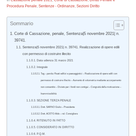
In
Cassazione penale 2021
,
Corte di Cassazione
,
Diritto Penale e
Procedura Penale
,
Sentenze - Ordinanze
,
Sezioni Diritto
Sommario
Corte di Cassazione, penale, Sentenza|5 novembre 2021| n.
39741.
Sentenza|5 novembre 2021| n. 39741. Realizzazione di opere edili
con permesso di costruire illecito
Data udienza 31 marzo 2021
Integrale
Tag – parola: Reati edilizi e paesaggistici – Realizzazione di opere edili con
permesso di costruire illecito – Aumento di volumetria mediante accorpamento
non consentito – Divieto per i fondi non contigui – Congruità della motivazione –
Inammissibilità
SEZIONE TERZA PENALE
Dott. SARNO Giulio – Presidente
Dott. ACETO Aldo – rel. Consigliere
RITENUTO IN FATTO
CONSIDERATO IN DIRITTO
P.Q.M.