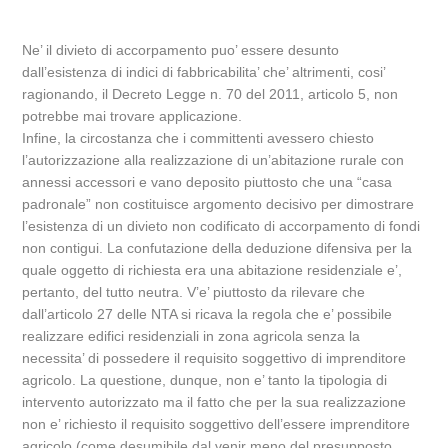
Ne’ il divieto di accorpamento puo’ essere desunto
dall’esistenza di indici di fabbricabilita’ che’ altrimenti, cosi’
ragionando, il Decreto Legge n. 70 del 2011, articolo 5, non
potrebbe mai trovare applicazione.
Infine, la circostanza che i committenti avessero chiesto
l’autorizzazione alla realizzazione di un’abitazione rurale con
annessi accessori e vano deposito piuttosto che una “casa
padronale” non costituisce argomento decisivo per dimostrare
l’esistenza di un divieto non codificato di accorpamento di fondi
non contigui. La confutazione della deduzione difensiva per la
quale oggetto di richiesta era una abitazione residenziale e’,
pertanto, del tutto neutra. V’e’ piuttosto da rilevare che
dall’articolo 27 delle NTA si ricava la regola che e’ possibile
realizzare edifici residenziali in zona agricola senza la
necessita’ di possedere il requisito soggettivo di imprenditore
agricolo. La questione, dunque, non e’ tanto la tipologia di
intervento autorizzato ma il fatto che per la sua realizzazione
non e’ richiesto il requisito soggettivo dell’essere imprenditore
agricolo (come desumibile dal venir meno del presupposto