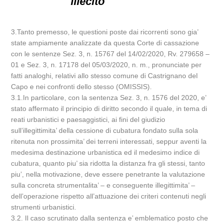
illecito
3.Tanto premesso, le questioni poste dai ricorrenti sono gia’
state ampiamente analizzate da questa Corte di cassazione
con le sentenze Sez. 3, n. 15767 del 14/02/2020, Rv. 279658 –
01 e Sez. 3, n. 17178 del 05/03/2020, n. m., pronunciate per
fatti analoghi, relativi allo stesso comune di Castrignano del
Capo e nei confronti dello stesso (OMISSIS).
3.1.In particolare, con la sentenza Sez. 3, n. 1576 del 2020, e’
stato affermato il principio di diritto secondo il quale, in tema di
reati urbanistici e paesaggistici, ai fini del giudizio
sull’illegittimita’ della cessione di cubatura fondato sulla sola
ritenuta non prossimita’ dei terreni interessati, seppur aventi la
medesima destinazione urbanistica ed il medesimo indice di
cubatura, quanto piu’ sia ridotta la distanza fra gli stessi, tanto
piu’, nella motivazione, deve essere penetrante la valutazione
sulla concreta strumentalita’ – e conseguente illegittimita’ –
dell’operazione rispetto all’attuazione dei criteri contenuti negli
strumenti urbanistici.
3.2. Il caso scrutinato dalla sentenza e’ emblematico posto che