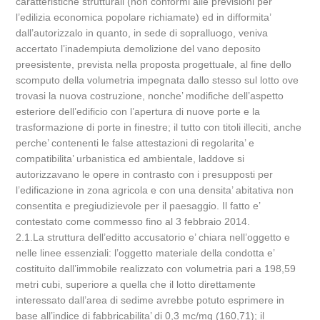
caratteristiche strutturali (non conformi alle previsioni per
l’edilizia economica popolare richiamate) ed in difformita’
dall’autorizzalo in quanto, in sede di sopralluogo, veniva
accertato l’inadempiuta demolizione del vano deposito
preesistente, prevista nella proposta progettuale, al fine dello
scomputo della volumetria impegnata dallo stesso sul lotto ove
trovasi la nuova costruzione, nonche’ modifiche dell’aspetto
esteriore dell’edificio con l’apertura di nuove porte e la
trasformazione di porte in finestre; il tutto con titoli illeciti, anche
perche’ contenenti le false attestazioni di regolarita’ e
compatibilita’ urbanistica ed ambientale, laddove si
autorizzavano le opere in contrasto con i presupposti per
l’edificazione in zona agricola e con una densita’ abitativa non
consentita e pregiudizievole per il paesaggio. Il fatto e’
contestato come commesso fino al 3 febbraio 2014.
2.1.La struttura dell’editto accusatorio e’ chiara nell’oggetto e
nelle linee essenziali: l’oggetto materiale della condotta e’
costituito dall’immobile realizzato con volumetria pari a 198,59
metri cubi, superiore a quella che il lotto direttamente
interessato dall’area di sedime avrebbe potuto esprimere in
base all’indice di fabbricabilita’ di 0,3 mc/mq (160,71); il