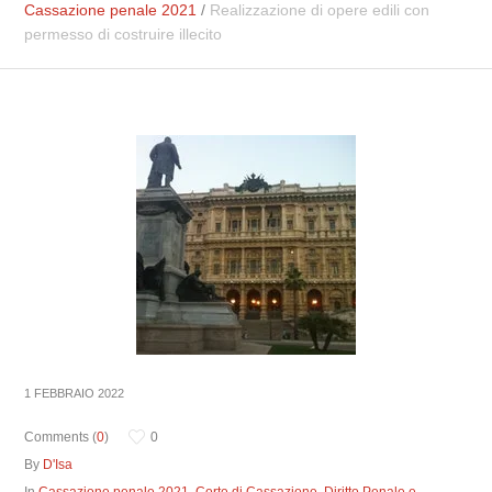
Cassazione penale 2021
/
Realizzazione di opere edili con
permesso di costruire illecito
1 FEBBRAIO 2022
Comments (
0
)
0
By
D'Isa