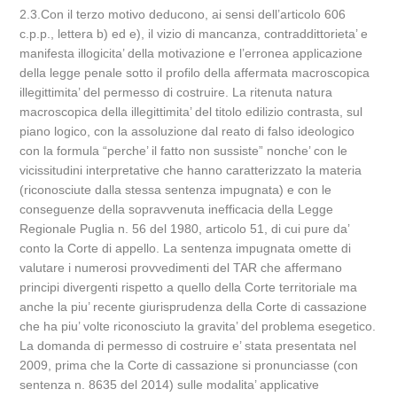
2.3.Con il terzo motivo deducono, ai sensi dell’articolo 606
c.p.p., lettera b) ed e), il vizio di mancanza, contraddittorieta’ e
manifesta illogicita’ della motivazione e l’erronea applicazione
della legge penale sotto il profilo della affermata macroscopica
illegittimita’ del permesso di costruire. La ritenuta natura
macroscopica della illegittimita’ del titolo edilizio contrasta, sul
piano logico, con la assoluzione dal reato di falso ideologico
con la formula “perche’ il fatto non sussiste” nonche’ con le
vicissitudini interpretative che hanno caratterizzato la materia
(riconosciute dalla stessa sentenza impugnata) e con le
conseguenze della sopravvenuta inefficacia della Legge
Regionale Puglia n. 56 del 1980, articolo 51, di cui pure da’
conto la Corte di appello. La sentenza impugnata omette di
valutare i numerosi provvedimenti del TAR che affermano
principi divergenti rispetto a quello della Corte territoriale ma
anche la piu’ recente giurisprudenza della Corte di cassazione
che ha piu’ volte riconosciuto la gravita’ del problema esegetico.
La domanda di permesso di costruire e’ stata presentata nel
2009, prima che la Corte di cassazione si pronunciasse (con
sentenza n. 8635 del 2014) sulle modalita’ applicative