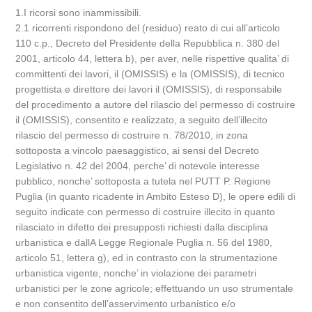
1.I ricorsi sono inammissibili.
2.1 ricorrenti rispondono del (residuo) reato di cui all’articolo
110 c.p., Decreto del Presidente della Repubblica n. 380 del
2001, articolo 44, lettera b), per aver, nelle rispettive qualita’ di
committenti dei lavori, il (OMISSIS) e la (OMISSIS), di tecnico
progettista e direttore dei lavori il (OMISSIS), di responsabile
del procedimento a autore del rilascio del permesso di costruire
il (OMISSIS), consentito e realizzato, a seguito dell’illecito
rilascio del permesso di costruire n. 78/2010, in zona
sottoposta a vincolo paesaggistico, ai sensi del Decreto
Legislativo n. 42 del 2004, perche’ di notevole interesse
pubblico, nonche’ sottoposta a tutela nel PUTT P. Regione
Puglia (in quanto ricadente in Ambito Esteso D), le opere edili di
seguito indicate con permesso di costruire illecito in quanto
rilasciato in difetto dei presupposti richiesti dalla disciplina
urbanistica e dallA Legge Regionale Puglia n. 56 del 1980,
articolo 51, lettera g), ed in contrasto con la strumentazione
urbanistica vigente, nonche’ in violazione dei parametri
urbanistici per le zone agricole; effettuando un uso strumentale
e non consentito dell’asservimento urbanistico e/o