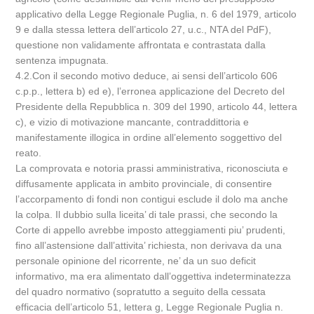
applicativo della Legge Regionale Puglia, n. 6 del 1979, articolo
9 e dalla stessa lettera dell’articolo 27, u.c., NTA del PdF),
questione non validamente affrontata e contrastata dalla
sentenza impugnata.
4.2.Con il secondo motivo deduce, ai sensi dell’articolo 606
c.p.p., lettera b) ed e), l’erronea applicazione del Decreto del
Presidente della Repubblica n. 309 del 1990, articolo 44, lettera
c), e vizio di motivazione mancante, contraddittoria e
manifestamente illogica in ordine all’elemento soggettivo del
reato.
La comprovata e notoria prassi amministrativa, riconosciuta e
diffusamente applicata in ambito provinciale, di consentire
l’accorpamento di fondi non contigui esclude il dolo ma anche
la colpa. Il dubbio sulla liceita’ di tale prassi, che secondo la
Corte di appello avrebbe imposto atteggiamenti piu’ prudenti,
fino all’astensione dall’attivita’ richiesta, non derivava da una
personale opinione del ricorrente, ne’ da un suo deficit
informativo, ma era alimentato dall’oggettiva indeterminatezza
del quadro normativo (sopratutto a seguito della cessata
efficacia dell’articolo 51, lettera g, Legge Regionale Puglia n.