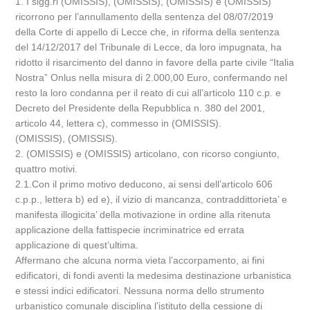
1. I sigg.ri (OMISSIS), (OMISSIS), (OMISSIS) e (OMISSIS)
ricorrono per l’annullamento della sentenza del 08/07/2019
della Corte di appello di Lecce che, in riforma della sentenza
del 14/12/2017 del Tribunale di Lecce, da loro impugnata, ha
ridotto il risarcimento del danno in favore della parte civile “Italia
Nostra” Onlus nella misura di 2.000,00 Euro, confermando nel
resto la loro condanna per il reato di cui all’articolo 110 c.p. e
Decreto del Presidente della Repubblica n. 380 del 2001,
articolo 44, lettera c), commesso in (OMISSIS).
(OMISSIS), (OMISSIS).
2. (OMISSIS) e (OMISSIS) articolano, con ricorso congiunto,
quattro motivi.
2.1.Con il primo motivo deducono, ai sensi dell’articolo 606
c.p.p., lettera b) ed e), il vizio di mancanza, contraddittorieta’ e
manifesta illogicita’ della motivazione in ordine alla ritenuta
applicazione della fattispecie incriminatrice ed errata
applicazione di quest’ultima.
Affermano che alcuna norma vieta l’accorpamento, ai fini
edificatori, di fondi aventi la medesima destinazione urbanistica
e stessi indici edificatori. Nessuna norma dello strumento
urbanistico comunale disciplina l’istituto della cessione di