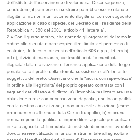
dell’istituto dell’asservimento di volumetria. Di conseguenza,
concludono, il permesso di costruire potrebbe essere ritenuto
illegittimo ma non manifestamente illegittimo, con conseguente
applicazione al caso di specie, del Decreto del Presidente della
Repubblica n. 380 del 2001, articolo 44, lettera a).
2.4.Con il quarto motivo, che riprende gli argomenti del terzo in
ordine alla ritenuta macroscopica illegittimita’ del permesso di
costruire, deducono, ai sensi dell’articolo 606 c.p.p., lettera b)
ed e), il vizio di mancanza, contraddittorieta’ e manifesta
illogicita’ della motivazione e l’erronea applicazione della legge
penale sotto il profilo della ritenuta sussistenza dell’elemento
soggettivo del reato. Osservano che la “sicura consapevolezza”
in ordine alla illegittimita’ del proprio operato contrasta con i
seguenti dati di fatto e di diritto: a) l’immobile realizzato era una
abitazione rurale con annesso vano deposito, non incompatibile
con la destinazione di zona, e non una civile abitazione (come
erroneamente affermato dalla Corte di appello); b) nessuna
norma impone la qualifica di imprenditore agricolo per edificare
in zona agricola; c) l’immobile, di modeste dimensioni, avrebbe
dovuto essere utilizzato in funzione strumentale all’agricoltura,