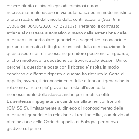
essere riferito ai singoli episodi criminosi e non
necessariamente esteso in via automatica ed in modo indistinto
a tutti i reati uniti dal vincolo della continuazione (Sez. 5, n.
19366 del 08/06/2020, Rv. 279107). Pertanto, il contrasto
attiene al carattere automatico o meno della estensione delle
attenuanti, in particolare generiche o soggettive, riconosciute
per uno dei reati a tutti gli altri unificati dalla continuazione. In
questa sede non e’ necessario prendere posizione al riguardo,
anche rimettendo la questione controversa alle Sezioni Unite,
perche’ la questione posta con il ricorso e’ risolta in modo
condiviso e difforme rispetto a quanto ha ritenuto la Corte di
appello; ovvero, il riconoscimento delle attenuanti generiche in
relazione al reato piu’ grave non osta all’eventuale
riconoscimento delle stesse anche per i reati satelliti.
La sentenza impugnata va quindi annullata nei confronti di
(OMISSIS), limitatamente al diniego di riconoscimento delle
attenuanti generiche in relazione ai reati satellite, con rinvio ad
altra sezione della Corte di appello di Bologna per nuovo
giudizio sul punto.