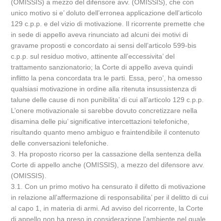
(OMISSIS) a mezzo del difensore avv. (OMISSIS), che con
unico motivo si e’ doluto dell’erronea applicazione dell’articolo
129 c.p.p. e del vizio di motivazione. Il ricorrente premette che
in sede di appello aveva rinunciato ad alcuni dei motivi di
gravame proposti e concordato ai sensi dell’articolo 599-bis
c.p.p. sul residuo motivo, attinente all’eccessivita’ del
trattamento sanzionatorio; la Corte di appello aveva quindi
inflitto la pena concordata tra le parti. Essa, pero’, ha omesso
qualsiasi motivazione in ordine alla ritenuta insussistenza di
talune delle cause di non punibilita’ di cui all’articolo 129 c.p.p.
L’onere motivazionale si sarebbe dovuto concretizzare nella
disamina delle piu’ significative intercettazioni telefoniche,
risultando quanto meno ambiguo e fraintendibile il contenuto
delle conversazioni telefoniche.
3. Ha proposto ricorso per la cassazione della sentenza della
Corte di appello anche (OMISSIS), a mezzo del difensore avv.
(OMISSIS).
3.1. Con un primo motivo ha censurato il difetto di motivazione
in relazione all’affermazione di responsabilita’ per il delitto di cui
al capo 1, in materia di armi. Ad avviso del ricorrente, la Corte
di appello non ha preso in considerazione l’ambiente nel quale