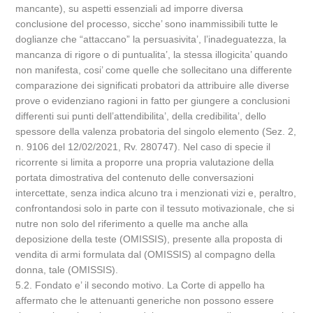
mancante), su aspetti essenziali ad imporre diversa
conclusione del processo, sicche’ sono inammissibili tutte le
doglianze che “attaccano” la persuasivita’, l’inadeguatezza, la
mancanza di rigore o di puntualita’, la stessa illogicita’ quando
non manifesta, cosi’ come quelle che sollecitano una differente
comparazione dei significati probatori da attribuire alle diverse
prove o evidenziano ragioni in fatto per giungere a conclusioni
differenti sui punti dell’attendibilita’, della credibilita’, dello
spessore della valenza probatoria del singolo elemento (Sez. 2,
n. 9106 del 12/02/2021, Rv. 280747). Nel caso di specie il
ricorrente si limita a proporre una propria valutazione della
portata dimostrativa del contenuto delle conversazioni
intercettate, senza indica alcuno tra i menzionati vizi e, peraltro,
confrontandosi solo in parte con il tessuto motivazionale, che si
nutre non solo del riferimento a quelle ma anche alla
deposizione della teste (OMISSIS), presente alla proposta di
vendita di armi formulata dal (OMISSIS) al compagno della
donna, tale (OMISSIS).
5.2. Fondato e’ il secondo motivo. La Corte di appello ha
affermato che le attenuanti generiche non possono essere