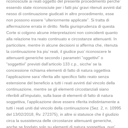
riconosciute ai reati oggetto del presente procedimento perche’
essendo state riconosciute per i fatti piu’ gravi ritenuti avvinti dal
nesso di continuazione giudicati in altro procedimento, esse
non possono essere “ulteriormente applicate”. Si tratta di
affermazione errata in diritto. Nella giurisprudenza di questa
Corte si colgono alcune interpretazioni non coincidenti quanto
alla relazione tra reato continuato e circostanze attenuanti. In
particolare, mentre in alcune decisioni si afferma che, ritenuta
la continuazione tra piu’ reati, il giudice puo’ riconoscere le
attenuanti generiche secondo i parametri “oggettivi” o
“soggettivi” previsti dall’articolo 133 c.p., sicche’ se la
concessione richiama elementi di fatto di natura oggettiva
l’applicazione sara’ riferita allo specifico fatto reato senza
estensione del beneficio a tutti i reati avvinti dal vincolo della
continuazione, mentre se gli elementi circostanziali siano
riferibili all’imputato, sulla base di elementi di fatto di natura
soggettiva, l’applicazione deve essere riferita indistintamente a
tutti i reati uniti dal vincolo della continuazione (Sez. 2, n. 10995
del 13/02/2018, Rv. 272375), in altre si statuisce che il giudizio
circa la sussistenza delle circostanze attenuanti generiche,
anche se fondato solo su elementi di natura soggettiva, puo’