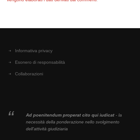
Informativa privacy
Esonero di responsabilità
Collaborazioni
Ad poenitendum properat cito qui iudicat
- la
necessità della ponderazione nello svolgimento
dell'attività giudiziaria