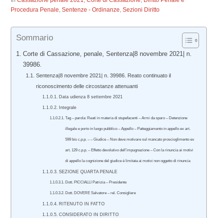
In
Cassazione penale 2021
,
Corte di Cassazione
,
Diritto Penale e
Procedura Penale
,
Sentenze - Ordinanze
,
Sezioni Diritto
Sommario
Corte di Cassazione, penale, Sentenza|8 novembre 2021| n.
39986.
Sentenza|8 novembre 2021| n. 39986. Reato continuato il
riconoscimento delle circostanze attenuanti
Data udienza 8 settembre 2021
Integrale
Tag – parola: Reati in materia di stupefacenti – Armi da sparo – Detenzione
illegale e porto in luogo pubblico – Appello – Patteggiamento in appello ex art.
599 bis c.p.p. – – Giudice – Non deve motivare sul mancato proscioglimento ex
art. 129 c.p.p. – Effetto devolutivo dell’impugnazione – Con la rinuncia ai motivi
di appello la cognizione del giudice è limitata ai motivi non oggetto di rinuncia
SEZIONE QUARTA PENALE
Dott. PICCIALLI Patrizia – Presidente
Dott. DOVERE Salvatore – rel. Consigliere
RITENUTO IN FATTO
CONSIDERATO IN DIRITTO