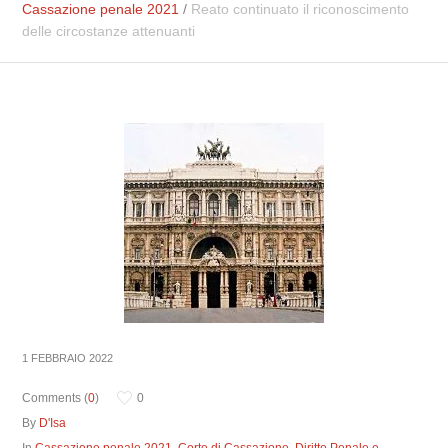
Cassazione penale 2021
/
Reato continuato il riconoscimento
delle circostanze attenuanti
1 FEBBRAIO 2022
Comments (
0
)
0
By
D'Isa