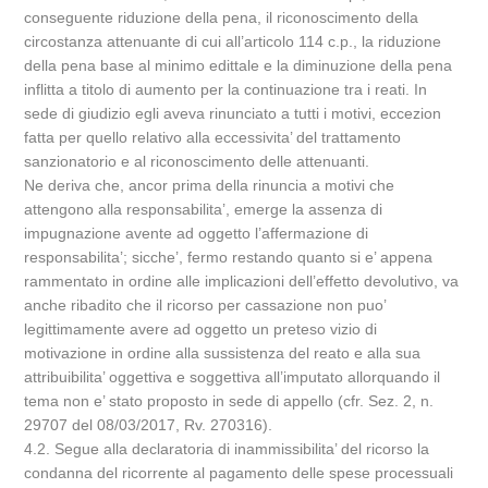
conseguente riduzione della pena, il riconoscimento della
circostanza attenuante di cui all’articolo 114 c.p., la riduzione
della pena base al minimo edittale e la diminuzione della pena
inflitta a titolo di aumento per la continuazione tra i reati. In
sede di giudizio egli aveva rinunciato a tutti i motivi, eccezion
fatta per quello relativo alla eccessivita’ del trattamento
sanzionatorio e al riconoscimento delle attenuanti.
Ne deriva che, ancor prima della rinuncia a motivi che
attengono alla responsabilita’, emerge la assenza di
impugnazione avente ad oggetto l’affermazione di
responsabilita’; sicche’, fermo restando quanto si e’ appena
rammentato in ordine alle implicazioni dell’effetto devolutivo, va
anche ribadito che il ricorso per cassazione non puo’
legittimamente avere ad oggetto un preteso vizio di
motivazione in ordine alla sussistenza del reato e alla sua
attribuibilita’ oggettiva e soggettiva all’imputato allorquando il
tema non e’ stato proposto in sede di appello (cfr. Sez. 2, n.
29707 del 08/03/2017, Rv. 270316).
4.2. Segue alla declaratoria di inammissibilita’ del ricorso la
condanna del ricorrente al pagamento delle spese processuali