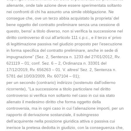
alienante, onde tale azione deve essere sperimentata soltanto
nei confronti di chi ha assunto una simile obbligazione. Ne
consegue che, ove un terzo abbia acquistato la proprieta’ del
bene oggetto del contratto preliminare senza una cessione di
questo, bensi’ a titolo diverso, non si verifica la successione nel
diritto controverso di cui all’articolo 111 c.p.c., e il terzo e’ privo
di legittimazione passiva nel giudizio proposto per l’esecuzione
in forma specifica del contratto preliminare, anche in sede di
impugnazione” (Sez. 2, Sentenza n. 1233 del 27/01/2012, Rv.
621119 – 01; conf. Sez. 6 – 2, Ordinanza n. 33301 del
17/12/2019, Rv. 656263 – 01. V. altresi’ Sez. 2, Sentenza n.
5781 del 10/03/2009, Rv. 607104 – 01);
per un secondo (contrario) indirizzo (sostenuto dall’odierno
ricorrente), “La successione a titolo particolare nel diritto
controverso si verifica non soltanto nel caso in cui sia stato
alienato il medesimo diritto che forma oggetto della
controversia, ma in ogni caso in cui l’alienazione importi, per un
rapporto di derivazione sostanziale, il subingresso
dell’acquirente nella posizione giuridica attiva o passiva cui
inerisce la pretesa dedotta in giudizio, con la conseguenza che,