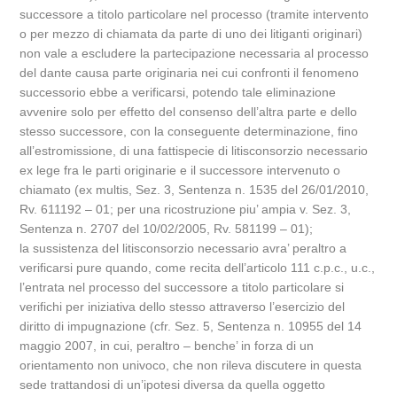
successore a titolo particolare nel processo (tramite intervento
o per mezzo di chiamata da parte di uno dei litiganti originari)
non vale a escludere la partecipazione necessaria al processo
del dante causa parte originaria nei cui confronti il fenomeno
successorio ebbe a verificarsi, potendo tale eliminazione
avvenire solo per effetto del consenso dell’altra parte e dello
stesso successore, con la conseguente determinazione, fino
all’estromissione, di una fattispecie di litisconsorzio necessario
ex lege fra le parti originarie e il successore intervenuto o
chiamato (ex multis, Sez. 3, Sentenza n. 1535 del 26/01/2010,
Rv. 611192 – 01; per una ricostruzione piu’ ampia v. Sez. 3,
Sentenza n. 2707 del 10/02/2005, Rv. 581199 – 01);
la sussistenza del litisconsorzio necessario avra’ peraltro a
verificarsi pure quando, come recita dell’articolo 111 c.p.c., u.c.,
l’entrata nel processo del successore a titolo particolare si
verifichi per iniziativa dello stesso attraverso l’esercizio del
diritto di impugnazione (cfr. Sez. 5, Sentenza n. 10955 del 14
maggio 2007, in cui, peraltro – benche’ in forza di un
orientamento non univoco, che non rileva discutere in questa
sede trattandosi di un’ipotesi diversa da quella oggetto