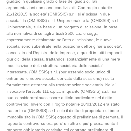
giudizio in qualsiasi grado o fase del giudizio. Tali
argomentazioni non sono condivisibili. Con rogito notarile
21/12/2015 la societa’ (OMISSIS) s.r.l. si e’ scissa in due
societa’, la (OMISSIS) s.r.l. Unipersonale e la (OMISSIS) s.r.l.
Unipersonale, sulla base di un progetto di scissione. In base
alla normativa di cui agli articoli 2506 c.c. e segg.,
espressamente richiamata nell’atto di scissione, le nuove
societa’ sono subentrate nella posizione dell’originaria societa’,
cancellata dal Registro delle Imprese, e quindi in tutti i rapporti
giuridici della stessa, trattandosi sostanzialmente di una mera
modificazione della struttura societaria delle societa’
interessate. (OMISSIS) s.r.l. (pur essendo socio unico di
entrambe le nuove societa’ derivate dalla scissione) risulta
formalmente estranea alla trasformazione societaria. Ne’ e’
invocabile l’articolo 111 c.p.c., in quanto (OMISSIS) s.r.l. non
puo’ considerarsi successore a titolo particolare nel diritto
controverso. Invero con il rogito notarile 20/01/2012 era stato
trasferito a (OMISSIS) s.r.l. solo il diritto di proprieta’ sul bene
immobile sito in (OMISSIS) oggetto di preliminare di permuta. Il
rapporto controverso era pero’ un altro e piu’ precisamente il
rapporto obbligatorio costituito col contratto preliminare di