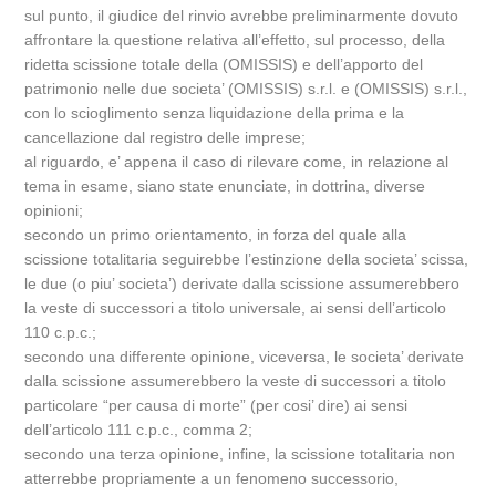
sul punto, il giudice del rinvio avrebbe preliminarmente dovuto
affrontare la questione relativa all’effetto, sul processo, della
ridetta scissione totale della (OMISSIS) e dell’apporto del
patrimonio nelle due societa’ (OMISSIS) s.r.l. e (OMISSIS) s.r.l.,
con lo scioglimento senza liquidazione della prima e la
cancellazione dal registro delle imprese;
al riguardo, e’ appena il caso di rilevare come, in relazione al
tema in esame, siano state enunciate, in dottrina, diverse
opinioni;
secondo un primo orientamento, in forza del quale alla
scissione totalitaria seguirebbe l’estinzione della societa’ scissa,
le due (o piu’ societa’) derivate dalla scissione assumerebbero
la veste di successori a titolo universale, ai sensi dell’articolo
110 c.p.c.;
secondo una differente opinione, viceversa, le societa’ derivate
dalla scissione assumerebbero la veste di successori a titolo
particolare “per causa di morte” (per cosi’ dire) ai sensi
dell’articolo 111 c.p.c., comma 2;
secondo una terza opinione, infine, la scissione totalitaria non
atterrebbe propriamente a un fenomeno successorio,