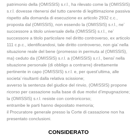
patrimonio della (OMISSIS) s.r.l., ha rilevato come la (OMISSIS)
s.r.l. dovesse ritenersi del tutto carente di legittimazione passiva
rispetto alla domanda di esecuzione ex articolo 2932 c.c.,
proposta dal (OMISSIS), non essendo la (OMISSIS) s.r.l., ne’
successore a titolo universale della (OMISSIS) s.r.l., ne’
successore a titolo particolare nel diritto controverso, ex articolo
111 c.p.c., identificandosi, tale diritto controverso, non gia’ nella
situazione reale del bene (promesso in permuta al (OMISSIS),
ma) ceduto da (OMISSIS) s.r.l. a (OMISSIS) s.r.l., bensi’ nella
situazione personale (di obbligo a contrarre) direttamente
pertinente in capo (OMISSIS) s.r.l. e, per quest’ultima, alle
societa’ risultanti dalla relativa scissione;
avverso la sentenza del giudice del rinvio, (OMISSIS) propone
ricorso per cassazione sulla base di due motivi d’impugnazione;
la (OMISSIS) s.r.l. resiste con controricorso;
entrambe le parti hanno depositato memoria;
il Procuratore generale presso la Corte di cassazione non ha
presentato conclusioni.
CONSIDERATO