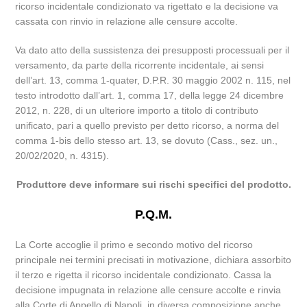
ricorso incidentale condizionato va rigettato e la decisione va
cassata con rinvio in relazione alle censure accolte.
Va dato atto della sussistenza dei presupposti processuali per il
versamento, da parte della ricorrente incidentale, ai sensi
dell’art. 13, comma 1-quater, D.P.R. 30 maggio 2002 n. 115, nel
testo introdotto dall’art. 1, comma 17, della legge 24 dicembre
2012, n. 228, di un ulteriore importo a titolo di contributo
unificato, pari a quello previsto per detto ricorso, a norma del
comma 1-bis dello stesso art. 13, se dovuto (Cass., sez. un.,
20/02/2020, n. 4315).
Produttore deve informare sui rischi specifici del prodotto.
P.Q.M.
La Corte accoglie il primo e secondo motivo del ricorso
principale nei termini precisati in motivazione, dichiara assorbito
il terzo e rigetta il ricorso incidentale condizionato. Cassa la
decisione impugnata in relazione alle censure accolte e rinvia
alla Corte di Appello di Napoli, in diversa composizione anche