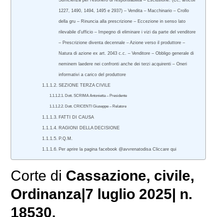
Sufficienza per l’esonero di responsabilità – Esclusione. (Cc, articoli
1227, 1490, 1494, 1495 e 2937) – Vendita – Macchinario – Crollo
della gru – Rinuncia alla prescrizione – Eccezione in senso lato
rilevabile d’ufficio – Impegno di eliminare i vizi da parte del venditore
– Prescrizione diventa decennale – Azione verso il produttore –
Natura di azione ex art. 2043 c.c. – Venditore – Obbligo generale di
neminem laedere nei confronti anche dei terzi acquirenti – Oneri
informativi a carico del produttore
SEZIONE TERZA CIVILE
Dott. SCRIMA Antonietta – Presidente
Dott. CRICENTI Giuseppe – Relatore
FATTI DI CAUSA
RAGIONI DELLA DECISIONE
P.Q.M.
Per aprire la pagina facebook @avvrenatodisa Cliccare qui
Corte di
Cassazione
,
civile
,
Ordinanza|7 luglio 2025| n.
18530.