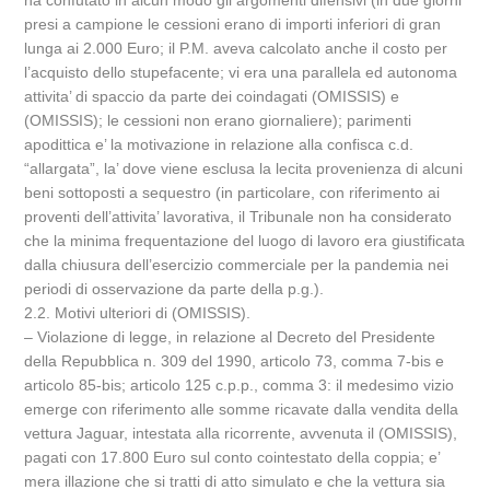
ha confutato in alcun modo gli argomenti difensivi (in due giorni
presi a campione le cessioni erano di importi inferiori di gran
lunga ai 2.000 Euro; il P.M. aveva calcolato anche il costo per
l’acquisto dello stupefacente; vi era una parallela ed autonoma
attivita’ di spaccio da parte dei coindagati (OMISSIS) e
(OMISSIS); le cessioni non erano giornaliere); parimenti
apodittica e’ la motivazione in relazione alla confisca c.d.
“allargata”, la’ dove viene esclusa la lecita provenienza di alcuni
beni sottoposti a sequestro (in particolare, con riferimento ai
proventi dell’attivita’ lavorativa, il Tribunale non ha considerato
che la minima frequentazione del luogo di lavoro era giustificata
dalla chiusura dell’esercizio commerciale per la pandemia nei
periodi di osservazione da parte della p.g.).
2.2. Motivi ulteriori di (OMISSIS).
– Violazione di legge, in relazione al Decreto del Presidente
della Repubblica n. 309 del 1990, articolo 73, comma 7-bis e
articolo 85-bis; articolo 125 c.p.p., comma 3: il medesimo vizio
emerge con riferimento alle somme ricavate dalla vendita della
vettura Jaguar, intestata alla ricorrente, avvenuta il (OMISSIS),
pagati con 17.800 Euro sul conto cointestato della coppia; e’
mera illazione che si tratti di atto simulato e che la vettura sia