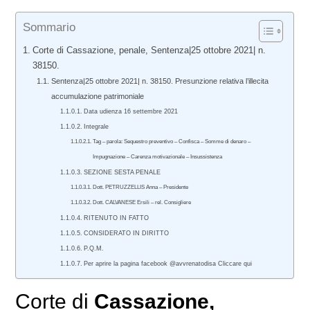
Sommario
Corte di Cassazione, penale, Sentenza|25 ottobre 2021| n.
38150.
Sentenza|25 ottobre 2021| n. 38150. Presunzione relativa l’illecita
accumulazione patrimoniale
Data udienza 16 settembre 2021
Integrale
Tag – parola: Sequestro preventivo – Confisca – Somme di denaro –
Impugnazione – Carenza motivazionale – Insussistenza
SEZIONE SESTA PENALE
Dott. PETRUZZELLIS Anna – Presidente
Dott. CALVANESE Ersili – rel. Consigliere
RITENUTO IN FATTO
CONSIDERATO IN DIRITTO
P.Q.M.
Per aprire la pagina facebook @avvrenatodisa Cliccare qui
Corte di
Cassazione,