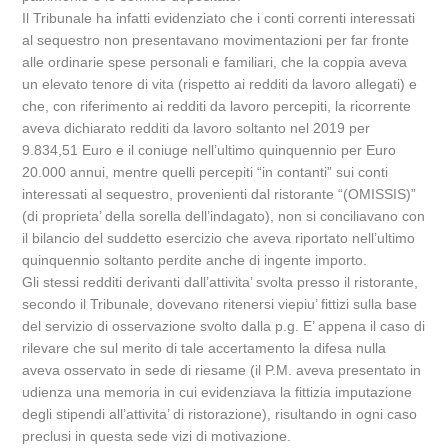
Il Tribunale ha infatti evidenziato che i conti correnti interessati
al sequestro non presentavano movimentazioni per far fronte
alle ordinarie spese personali e familiari, che la coppia aveva
un elevato tenore di vita (rispetto ai redditi da lavoro allegati) e
che, con riferimento ai redditi da lavoro percepiti, la ricorrente
aveva dichiarato redditi da lavoro soltanto nel 2019 per
9.834,51 Euro e il coniuge nell’ultimo quinquennio per Euro
20.000 annui, mentre quelli percepiti “in contanti” sui conti
interessati al sequestro, provenienti dal ristorante “(OMISSIS)”
(di proprieta’ della sorella dell’indagato), non si conciliavano con
il bilancio del suddetto esercizio che aveva riportato nell’ultimo
quinquennio soltanto perdite anche di ingente importo.
Gli stessi redditi derivanti dall’attivita’ svolta presso il ristorante,
secondo il Tribunale, dovevano ritenersi viepiu’ fittizi sulla base
del servizio di osservazione svolto dalla p.g. E’ appena il caso di
rilevare che sul merito di tale accertamento la difesa nulla
aveva osservato in sede di riesame (il P.M. aveva presentato in
udienza una memoria in cui evidenziava la fittizia imputazione
degli stipendi all’attivita’ di ristorazione), risultando in ogni caso
preclusi in questa sede vizi di motivazione.