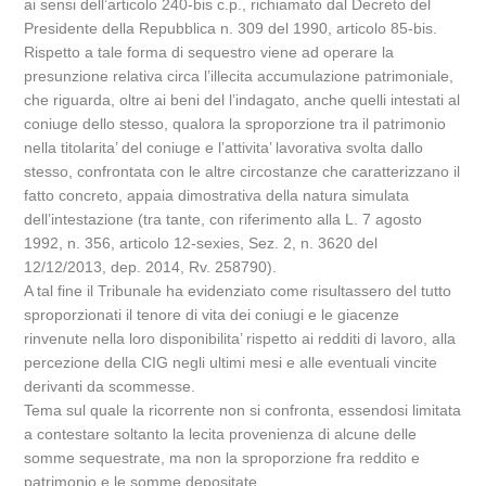
ai sensi dell’articolo 240-bis c.p., richiamato dal Decreto del
Presidente della Repubblica n. 309 del 1990, articolo 85-bis.
Rispetto a tale forma di sequestro viene ad operare la
presunzione relativa circa l’illecita accumulazione patrimoniale,
che riguarda, oltre ai beni del l’indagato, anche quelli intestati al
coniuge dello stesso, qualora la sproporzione tra il patrimonio
nella titolarita’ del coniuge e l’attivita’ lavorativa svolta dallo
stesso, confrontata con le altre circostanze che caratterizzano il
fatto concreto, appaia dimostrativa della natura simulata
dell’intestazione (tra tante, con riferimento alla L. 7 agosto
1992, n. 356, articolo 12-sexies, Sez. 2, n. 3620 del
12/12/2013, dep. 2014, Rv. 258790).
A tal fine il Tribunale ha evidenziato come risultassero del tutto
sproporzionati il tenore di vita dei coniugi e le giacenze
rinvenute nella loro disponibilita’ rispetto ai redditi di lavoro, alla
percezione della CIG negli ultimi mesi e alle eventuali vincite
derivanti da scommesse.
Tema sul quale la ricorrente non si confronta, essendosi limitata
a contestare soltanto la lecita provenienza di alcune delle
somme sequestrate, ma non la sproporzione fra reddito e
patrimonio e le somme depositate.