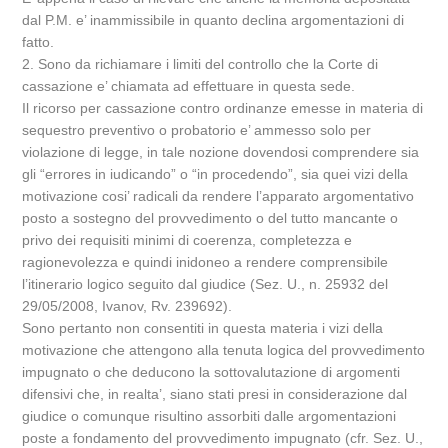
dal P.M. e’ inammissibile in quanto declina argomentazioni di
fatto.
2. Sono da richiamare i limiti del controllo che la Corte di
cassazione e’ chiamata ad effettuare in questa sede.
Il ricorso per cassazione contro ordinanze emesse in materia di
sequestro preventivo o probatorio e’ ammesso solo per
violazione di legge, in tale nozione dovendosi comprendere sia
gli “errores in iudicando” o “in procedendo”, sia quei vizi della
motivazione cosi’ radicali da rendere l’apparato argomentativo
posto a sostegno del provvedimento o del tutto mancante o
privo dei requisiti minimi di coerenza, completezza e
ragionevolezza e quindi inidoneo a rendere comprensibile
l’itinerario logico seguito dal giudice (Sez. U., n. 25932 del
29/05/2008, Ivanov, Rv. 239692).
Sono pertanto non consentiti in questa materia i vizi della
motivazione che attengono alla tenuta logica del provvedimento
impugnato o che deducono la sottovalutazione di argomenti
difensivi che, in realta’, siano stati presi in considerazione dal
giudice o comunque risultino assorbiti dalle argomentazioni
poste a fondamento del provvedimento impugnato (cfr. Sez. U.,