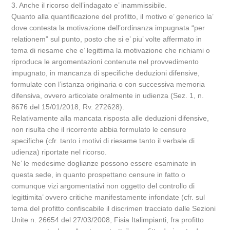
3. Anche il ricorso dell’indagato e’ inammissibile.
Quanto alla quantificazione del profitto, il motivo e’ generico la’
dove contesta la motivazione dell’ordinanza impugnata “per
relationem” sul punto, posto che si e’ piu’ volte affermato in
tema di riesame che e’ legittima la motivazione che richiami o
riproduca le argomentazioni contenute nel provvedimento
impugnato, in mancanza di specifiche deduzioni difensive,
formulate con l’istanza originaria o con successiva memoria
difensiva, ovvero articolate oralmente in udienza (Sez. 1, n.
8676 del 15/01/2018, Rv. 272628).
Relativamente alla mancata risposta alle deduzioni difensive,
non risulta che il ricorrente abbia formulato le censure
specifiche (cfr. tanto i motivi di riesame tanto il verbale di
udienza) riportate nel ricorso.
Ne’ le medesime doglianze possono essere esaminate in
questa sede, in quanto prospettano censure in fatto o
comunque vizi argomentativi non oggetto del controllo di
legittimita’ ovvero critiche manifestamente infondate (cfr. sul
tema del profitto confiscabile il discrimen tracciato dalle Sezioni
Unite n. 26654 del 27/03/2008, Fisia Italimpianti, fra profitto