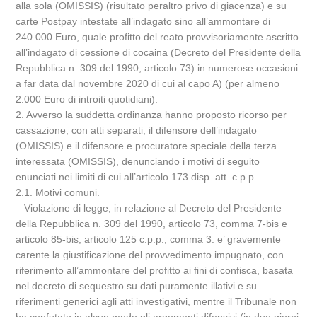
alla sola (OMISSIS) (risultato peraltro privo di giacenza) e su
carte Postpay intestate all’indagato sino all’ammontare di
240.000 Euro, quale profitto del reato provvisoriamente ascritto
all’indagato di cessione di cocaina (Decreto del Presidente della
Repubblica n. 309 del 1990, articolo 73) in numerose occasioni
a far data dal novembre 2020 di cui al capo A) (per almeno
2.000 Euro di introiti quotidiani).
2. Avverso la suddetta ordinanza hanno proposto ricorso per
cassazione, con atti separati, il difensore dell’indagato
(OMISSIS) e il difensore e procuratore speciale della terza
interessata (OMISSIS), denunciando i motivi di seguito
enunciati nei limiti di cui all’articolo 173 disp. att. c.p.p..
2.1. Motivi comuni.
– Violazione di legge, in relazione al Decreto del Presidente
della Repubblica n. 309 del 1990, articolo 73, comma 7-bis e
articolo 85-bis; articolo 125 c.p.p., comma 3: e’ gravemente
carente la giustificazione del provvedimento impugnato, con
riferimento all’ammontare del profitto ai fini di confisca, basata
nel decreto di sequestro su dati puramente illativi e su
riferimenti generici agli atti investigativi, mentre il Tribunale non