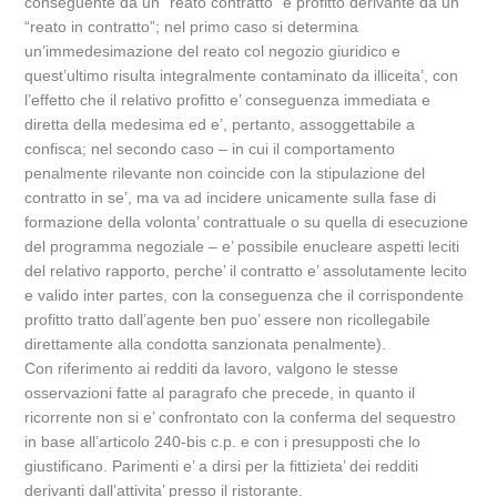
conseguente da un “reato contratto” e profitto derivante da un
“reato in contratto”; nel primo caso si determina
un’immedesimazione del reato col negozio giuridico e
quest’ultimo risulta integralmente contaminato da illiceita’, con
l’effetto che il relativo profitto e’ conseguenza immediata e
diretta della medesima ed e’, pertanto, assoggettabile a
confisca; nel secondo caso – in cui il comportamento
penalmente rilevante non coincide con la stipulazione del
contratto in se’, ma va ad incidere unicamente sulla fase di
formazione della volonta’ contrattuale o su quella di esecuzione
del programma negoziale – e’ possibile enucleare aspetti leciti
del relativo rapporto, perche’ il contratto e’ assolutamente lecito
e valido inter partes, con la conseguenza che il corrispondente
profitto tratto dall’agente ben puo’ essere non ricollegabile
direttamente alla condotta sanzionata penalmente).
Con riferimento ai redditi da lavoro, valgono le stesse
osservazioni fatte al paragrafo che precede, in quanto il
ricorrente non si e’ confrontato con la conferma del sequestro
in base all’articolo 240-bis c.p. e con i presupposti che lo
giustificano. Parimenti e’ a dirsi per la fittizieta’ dei redditi
derivanti dall’attivita’ presso il ristorante.