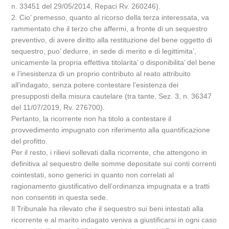
n. 33451 del 29/05/2014, Repaci Rv. 260246).
2. Cio’ premesso, quanto al ricorso della terza interessata, va
rammentato che il terzo che affermi, a fronte di un sequestro
preventivo, di avere diritto alla restituzione del bene oggetto di
sequestro, puo’ dedurre, in sede di merito e di legittimita’,
unicamente la propria effettiva titolarita’ o disponibilita’ del bene
e l’inesistenza di un proprio contributo al reato attribuito
all’indagato, senza potere contestare l’esistenza dei
presupposti della misura cautelare (tra tante, Sez. 3, n. 36347
del 11/07/2019, Rv. 276700).
Pertanto, la ricorrente non ha titolo a contestare il
provvedimento impugnato con riferimento alla quantificazione
del profitto.
Per il resto, i rilievi sollevati dalla ricorrente, che attengono in
definitiva al sequestro delle somme depositate sui conti correnti
cointestati, sono generici in quanto non correlati al
ragionamento giustificativo dell’ordinanza impugnata e a tratti
non consentiti in questa sede.
Il Tribunale ha rilevato che il sequestro sui beni intestati alla
ricorrente e al marito indagato veniva a giustificarsi in ogni caso