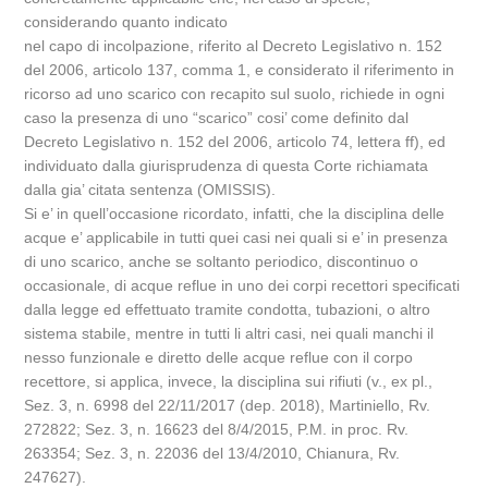
considerando quanto indicato
nel capo di incolpazione, riferito al Decreto Legislativo n. 152
del 2006, articolo 137, comma 1, e considerato il riferimento in
ricorso ad uno scarico con recapito sul suolo, richiede in ogni
caso la presenza di uno “scarico” cosi’ come definito dal
Decreto Legislativo n. 152 del 2006, articolo 74, lettera ff), ed
individuato dalla giurisprudenza di questa Corte richiamata
dalla gia’ citata sentenza (OMISSIS).
Si e’ in quell’occasione ricordato, infatti, che la disciplina delle
acque e’ applicabile in tutti quei casi nei quali si e’ in presenza
di uno scarico, anche se soltanto periodico, discontinuo o
occasionale, di acque reflue in uno dei corpi recettori specificati
dalla legge ed effettuato tramite condotta, tubazioni, o altro
sistema stabile, mentre in tutti li altri casi, nei quali manchi il
nesso funzionale e diretto delle acque reflue con il corpo
recettore, si applica, invece, la disciplina sui rifiuti (v., ex pl.,
Sez. 3, n. 6998 del 22/11/2017 (dep. 2018), Martiniello, Rv.
272822; Sez. 3, n. 16623 del 8/4/2015, P.M. in proc. Rv.
263354; Sez. 3, n. 22036 del 13/4/2010, Chianura, Rv.
247627).