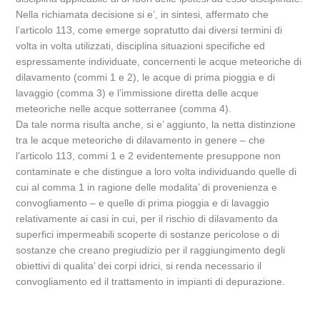
Nella richiamata decisione si e’, in sintesi, affermato che
l’articolo 113, come emerge sopratutto dai diversi termini di
volta in volta utilizzati, disciplina situazioni specifiche ed
espressamente individuate, concernenti le acque meteoriche di
dilavamento (commi 1 e 2), le acque di prima pioggia e di
lavaggio (comma 3) e l’immissione diretta delle acque
meteoriche nelle acque sotterranee (comma 4).
Da tale norma risulta anche, si e’ aggiunto, la netta distinzione
tra le acque meteoriche di dilavamento in genere – che
l’articolo 113, commi 1 e 2 evidentemente presuppone non
contaminate e che distingue a loro volta individuando quelle di
cui al comma 1 in ragione delle modalita’ di provenienza e
convogliamento – e quelle di prima pioggia e di lavaggio
relativamente ai casi in cui, per il rischio di dilavamento da
superfici impermeabili scoperte di sostanze pericolose o di
sostanze che creano pregiudizio per il raggiungimento degli
obiettivi di qualita’ dei corpi idrici, si renda necessario il
convogliamento ed il trattamento in impianti di depurazione.