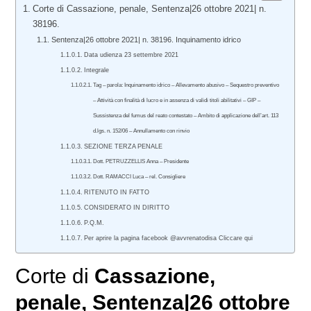
Corte di Cassazione, penale, Sentenza|26 ottobre 2021| n.
38196.
Sentenza|26 ottobre 2021| n. 38196. Inquinamento idrico
Data udienza 23 settembre 2021
Integrale
Tag – parola: Inquinamento idrico – Allevamento abusivo – Sequestro preventivo
– Attività con finalità di lucro e in assenza di validi titoli abilitativi – GIP –
Sussistenza del fumus del reato contestato – Ambito di applicazione dell’art. 113
d.lgs. n. 152/06 – Annullamento con rinvio
SEZIONE TERZA PENALE
Dott. PETRUZZELLIS Anna – Presidente
Dott. RAMACCI Luca – rel. Consigliere
RITENUTO IN FATTO
CONSIDERATO IN DIRITTO
P.Q.M.
Per aprire la pagina facebook @avvrenatodisa Cliccare qui
Corte di
Cassazione,
penale
, Sentenza|26 ottobre