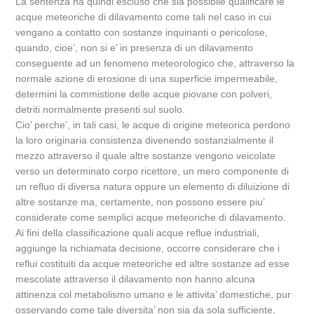
La sentenza ha quindi escluso che sia possibile qualificare le
acque meteoriche di dilavamento come tali nel caso in cui
vengano a contatto con sostanze inquinanti o pericolose,
quando, cioe’, non si e’ in presenza di un dilavamento
conseguente ad un fenomeno meteorologico che, attraverso la
normale azione di erosione di una superficie impermeabile,
determini la commistione delle acque piovane con polveri,
detriti normalmente presenti sul suolo.
Cio’ perche’, in tali casi, le acque di origine meteorica perdono
la loro originaria consistenza divenendo sostanzialmente il
mezzo attraverso il quale altre sostanze vengono veicolate
verso un determinato corpo ricettore, un mero componente di
un refluo di diversa natura oppure un elemento di diluizione di
altre sostanze ma, certamente, non possono essere piu’
considerate come semplici acque meteoriche di dilavamento.
Ai fini della classificazione quali acque reflue industriali,
aggiunge la richiamata decisione, occorre considerare che i
reflui costituiti da acque meteoriche ed altre sostanze ad esse
mescolate attraverso il dilavamento non hanno alcuna
attinenza col metabolismo umano e le attivita’ domestiche, pur
osservando come tale diversita’ non sia da sola sufficiente,