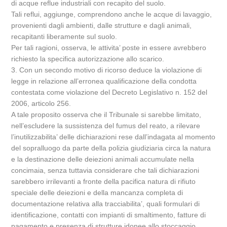
di acque reflue industriali con recapito del suolo.
Tali reflui, aggiunge, comprendono anche le acque di lavaggio,
provenienti dagli ambienti, dalle strutture e dagli animali,
recapitanti liberamente sul suolo.
Per tali ragioni, osserva, le attivita’ poste in essere avrebbero
richiesto la specifica autorizzazione allo scarico.
3. Con un secondo motivo di ricorso deduce la violazione di
legge in relazione all’erronea qualificazione della condotta
contestata come violazione del Decreto Legislativo n. 152 del
2006, articolo 256.
A tale proposito osserva che il Tribunale si sarebbe limitato,
nell’escludere la sussistenza del fumus del reato, a rilevare
l’inutilizzabilita’ delle dichiarazioni rese dall’indagata al momento
del sopralluogo da parte della polizia giudiziaria circa la natura
e la destinazione delle deiezioni animali accumulate nella
concimaia, senza tuttavia considerare che tali dichiarazioni
sarebbero irrilevanti a fronte della pacifica natura di rifiuto
speciale delle deiezioni e della mancanza completa di
documentazione relativa alla tracciabilita’, quali formulari di
identificazione, contatti con impianti di smaltimento, fatture di
pagamento e presenza di strutture idonee allo stoccaggio.