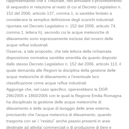
rappresentando che il Tribunale, nell’annullare il provvedimento
di sequestro in relazione al reato di cui al Decreto Legislativo n.
152 del 2006, articolo 137, comma 1, si sarebbe limitato a
considerare la semplice definizione degli scarichi industriali
riportata nel Decreto Legislativo n. 152 del 2006, articolo 74,
comma 1, lettera h), secondo cui le acque meteoriche di
dilavamento sono espressamente escluse dal novero delle
acque reflue industriali.
Osserva, a tale proposito, che tale lettura della richiamata
disposizione normativa sarebbe smentita da quanto disposto
dallo stesso Decreto Legislativo n. 152 del 2006, articolo 113, il
quale demanda alle Regioni la disciplina della gestione delle
acque meteoriche di dilavamento e l’eventuale loro
classificazione come acque reflue industriali.
Aggiunge che, nel caso specifico, opererebbero le DGR
286/2005 e 1860/2006 con le quali la Regione Emilia Romagna
ha disciplinato la gestione delle acque meteoriche di
dilavamento e delle acque di lavaggio delle aree esterne,
precisando che l’acqua meteorica di dilavamento, quando
trasporta con se’ i “residui” anche passivi presenti in aree
destinate ad attivita’ commerciali o di produzione di beni e