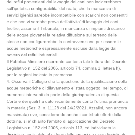
dei reflui provenienti dal lavaggio dei cani non inciderebbero
sull’ipotetica configurabilita’ del reato; che la mancanza di
servizi igienici sarebbe incompatibile con scarichi non consentiti
e che non vi sarebbe prova dell’attivita’ di lavaggio dei cani.
Inoltre, assume il Tribunale, in mancanza di impianti di scarico
delle acque piovanel la relativa diffusione sul terreno delle
stesse non configurerebbe la contravvenzione per essere le
acque meteoriche espressamente escluse dalla legge dal
novero dei reflui industriali.
Il Pubblico Ministero ricorrente contesta tale lettura del Decreto
Legislativo n. 152 del 2006, articolo 74, comma 1, lettera h),
per le ragioni indicate in premessa.
4. Osserva il Collegio che la questione della qualificazione delle
acque meteoriche di dilavamento e’ stata oggetto, nel tempo, di
numerosi interventi da parte della giurisprudenza di questa
Corte e dei quali ha dato recentemente conto l’ultima pronuncia
in materia (Sez. 3, n. 11128 del 24/2/2021, Azzalini, non ancora
massimata) ove, considerando anche i contributi offerti dalla
dottrina, si e’ chiarito l’ambito di applicazione del Decreto
Legislativo n. 152 del 2006, articolo 113, ed individuata la
disciplina applicabile al di fuori delle ipotesi da esso disciplinate.