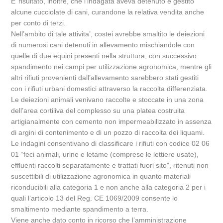
E’ risultato, inoltre, che l’indagata aveva detenuto e gestito
alcune cucciolate di cani, curandone la relativa vendita anche
per conto di terzi.
Nell’ambito di tale attivita’, costei avrebbe smaltito le deiezioni
di numerosi cani detenuti in allevamento mischiandole con
quelle di due equini presenti nella struttura, con successivo
spandimento nei campi per utilizzazione agronomica, mentre gli
altri rifiuti provenienti dall’allevamento sarebbero stati gestiti
con i rifiuti urbani domestici attraverso la raccolta differenziata.
Le deiezioni animali venivano raccolte e stoccate in una zona
dell’area cortiliva del complesso su una platea costruita
artigianalmente con cemento non impermeabilizzato in assenza
di argini di contenimento e di un pozzo di raccolta dei liquami.
Le indagini consentivano di classificare i rifiuti con codice 02 06
01 “feci animali, urine e letame (comprese le lettiere usate),
effluenti raccolti separatamente e trattati fuori sito”, ritenuti non
suscettibili di utilizzazione agronomica in quanto materiali
riconducibili alla categoria 1 e non anche alla categoria 2 per i
quali l’articolo 13 del Reg. CE 1069/2009 consente lo
smaltimento mediante spandimento a terra.
Viene anche dato conto in ricorso che l’amministrazione