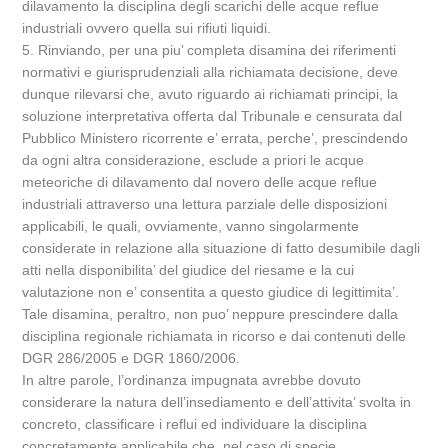
dilavamento la disciplina degli scarichi delle acque reflue
industriali ovvero quella sui rifiuti liquidi.
5. Rinviando, per una piu’ completa disamina dei riferimenti
normativi e giurisprudenziali alla richiamata decisione, deve
dunque rilevarsi che, avuto riguardo ai richiamati principi, la
soluzione interpretativa offerta dal Tribunale e censurata dal
Pubblico Ministero ricorrente e’ errata, perche’, prescindendo
da ogni altra considerazione, esclude a priori le acque
meteoriche di dilavamento dal novero delle acque reflue
industriali attraverso una lettura parziale delle disposizioni
applicabili, le quali, ovviamente, vanno singolarmente
considerate in relazione alla situazione di fatto desumibile dagli
atti nella disponibilita’ del giudice del riesame e la cui
valutazione non e’ consentita a questo giudice di legittimita’.
Tale disamina, peraltro, non puo’ neppure prescindere dalla
disciplina regionale richiamata in ricorso e dai contenuti delle
DGR 286/2005 e DGR 1860/2006.
In altre parole, l’ordinanza impugnata avrebbe dovuto
considerare la natura dell’insediamento e dell’attivita’ svolta in
concreto, classificare i reflui ed individuare la disciplina
concretamente applicabile che, nel caso di specie,