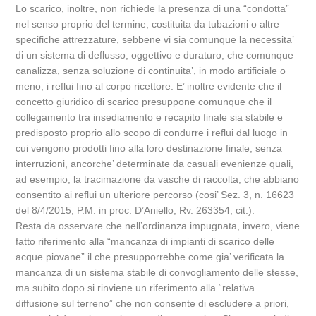
Lo scarico, inoltre, non richiede la presenza di una “condotta”
nel senso proprio del termine, costituita da tubazioni o altre
specifiche attrezzature, sebbene vi sia comunque la necessita’
di un sistema di deflusso, oggettivo e duraturo, che comunque
canalizza, senza soluzione di continuita’, in modo artificiale o
meno, i reflui fino al corpo ricettore. E’ inoltre evidente che il
concetto giuridico di scarico presuppone comunque che il
collegamento tra insediamento e recapito finale sia stabile e
predisposto proprio allo scopo di condurre i reflui dal luogo in
cui vengono prodotti fino alla loro destinazione finale, senza
interruzioni, ancorche’ determinate da casuali evenienze quali,
ad esempio, la tracimazione da vasche di raccolta, che abbiano
consentito ai reflui un ulteriore percorso (cosi’ Sez. 3, n. 16623
del 8/4/2015, P.M. in proc. D’Aniello, Rv. 263354, cit.).
Resta da osservare che nell’ordinanza impugnata, invero, viene
fatto riferimento alla “mancanza di impianti di scarico delle
acque piovane” il che presupporrebbe come gia’ verificata la
mancanza di un sistema stabile di convogliamento delle stesse,
ma subito dopo si rinviene un riferimento alla “relativa
diffusione sul terreno” che non consente di escludere a priori,