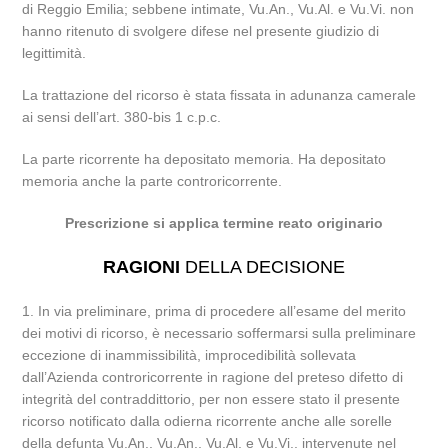
di Reggio Emilia; sebbene intimate, Vu.An., Vu.Al. e Vu.Vi. non
hanno ritenuto di svolgere difese nel presente giudizio di
legittimità.
La trattazione del ricorso è stata fissata in adunanza camerale
ai sensi dell’art. 380-bis 1 c.p.c.
La parte ricorrente ha depositato memoria. Ha depositato
memoria anche la parte controricorrente.
Prescrizione si applica termine reato originario
RAGIONI
DELLA DECISIONE
1. In via preliminare, prima di procedere all’esame del merito
dei motivi di ricorso, è necessario soffermarsi sulla preliminare
eccezione di inammissibilità, improcedibilità sollevata
dall’Azienda controricorrente in ragione del preteso difetto di
integrità del contraddittorio, per non essere stato il presente
ricorso notificato dalla odierna ricorrente anche alle sorelle
della defunta Vu.An., Vu.An., Vu.Al. e Vu.Vi., intervenute nel