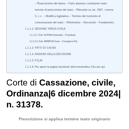
– Risarcimento del danno – Fatto dannoso costituente reato
termine di prescrizione del reato – Rilevante ex art. 2947, comma
3, c.c. – Modifica legislativa – Termine del momento di
consumazione del reato – Riferimento – Necessità – Fondamento.
SEZIONE TERZA CIVILE
Dott. SCRIMA Antonietta – Presidente
Dott. AMBROSI Irene – Consigliera Rel.
FATTI DI CAUSA
RAGIONI DELLA DECISIONE
P.Q.M.
Per aprire la pagina facebook @avvrenatodisa Cliccare qui
Corte di
Cassazione
,
civile
,
Ordinanza|6 dicembre 2024|
n. 31378.
Prescrizione si applica termine reato originario