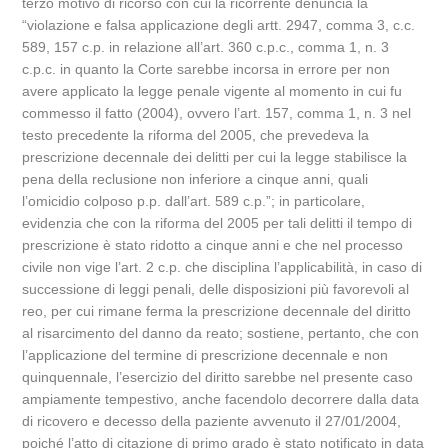
terzo motivo di ricorso con cui la ricorrente denuncia la
“violazione e falsa applicazione degli artt. 2947, comma 3, c.c.
589, 157 c.p. in relazione all’art. 360 c.p.c., comma 1, n. 3
c.p.c. in quanto la Corte sarebbe incorsa in errore per non
avere applicato la legge penale vigente al momento in cui fu
commesso il fatto (2004), ovvero l’art. 157, comma 1, n. 3 nel
testo precedente la riforma del 2005, che prevedeva la
prescrizione decennale dei delitti per cui la legge stabilisce la
pena della reclusione non inferiore a cinque anni, quali
l’omicidio colposo p.p. dall’art. 589 c.p.”; in particolare,
evidenzia che con la riforma del 2005 per tali delitti il tempo di
prescrizione è stato ridotto a cinque anni e che nel processo
civile non vige l’art. 2 c.p. che disciplina l’applicabilità, in caso di
successione di leggi penali, delle disposizioni più favorevoli al
reo, per cui rimane ferma la prescrizione decennale del diritto
al risarcimento del danno da reato; sostiene, pertanto, che con
l’applicazione del termine di prescrizione decennale e non
quinquennale, l’esercizio del diritto sarebbe nel presente caso
ampiamente tempestivo, anche facendolo decorrere dalla data
di ricovero e decesso della paziente avvenuto il 27/01/2004,
poiché l’atto di citazione di primo grado è stato notificato in data