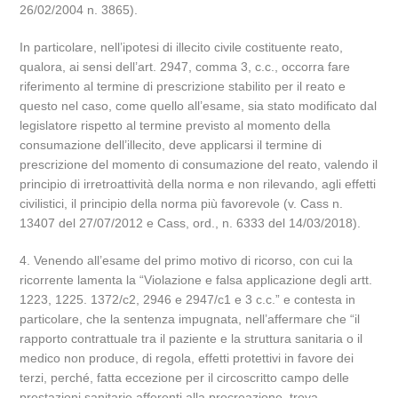
26/02/2004 n. 3865).
In particolare, nell’ipotesi di illecito civile costituente reato,
qualora, ai sensi dell’art. 2947, comma 3, c.c., occorra fare
riferimento al termine di prescrizione stabilito per il reato e
questo nel caso, come quello all’esame, sia stato modificato dal
legislatore rispetto al termine previsto al momento della
consumazione dell’illecito, deve applicarsi il termine di
prescrizione del momento di consumazione del reato, valendo il
principio di irretroattività della norma e non rilevando, agli effetti
civilistici, il principio della norma più favorevole (v. Cass n.
13407 del 27/07/2012 e Cass, ord., n. 6333 del 14/03/2018).
4. Venendo all’esame del primo motivo di ricorso, con cui la
ricorrente lamenta la “Violazione e falsa applicazione degli artt.
1223, 1225. 1372/c2, 2946 e 2947/c1 e 3 c.c.” e contesta in
particolare, che la sentenza impugnata, nell’affermare che “il
rapporto contrattuale tra il paziente e la struttura sanitaria o il
medico non produce, di regola, effetti protettivi in favore dei
terzi, perché, fatta eccezione per il circoscritto campo delle
prestazioni sanitarie afferenti alla procreazione, trova