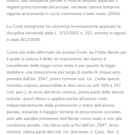
Invero, alla fattispecie penale in esame andava applicato il
regime prescrizionale decennale, nel testo ratione temporis
vigente al momento in cui fu commesso il fatto reato (2004).
La Corte bolognese ha viceversa erroneamente applicato la
disciplina introdotta dalla L. 5/12/2005 n. 251, entrata in vigore
in data 8/12/2005.
Come più volte affermato da questa Corte, se il fatto illecito per
il quale si aziona il diritto al risarcimento del danno è
considerato dalla legge come reato e per questo la legge
stabilisce una prescrizione più lunga di quella di cinque anni
prevista dall’art. 2947, primo comma cod. civ., (nella specie,
omicidio colposo prescrivibile in dieci anni ex artt. 589 e 157
cod. pen.), ai sensi del terzo comma, prima parte dello stesso
articolo, quest’ultima si applica anche all’azione civile,
indipendentemente dalla promozione o meno dell’azione
penale, essendo il maggior termine di prescrizione correlato
solo alla astratta previsione dell’illecito come reato e non alla
condanna penale, che rileva solo ai fini dell’art. 2947, terzo
comma, ultima parte del cod. civ. (tra tante, v. Cass. Sez. 3,