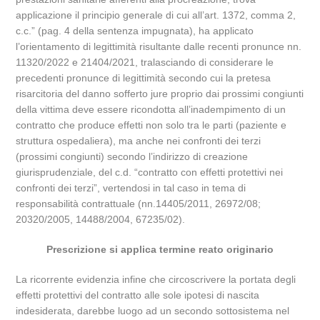
applicazione il principio generale di cui all’art. 1372, comma 2,
c.c.” (pag. 4 della sentenza impugnata), ha applicato
l’orientamento di legittimità risultante dalle recenti pronunce nn.
11320/2022 e 21404/2021, tralasciando di considerare le
precedenti pronunce di legittimità secondo cui la pretesa
risarcitoria del danno sofferto jure proprio dai prossimi congiunti
della vittima deve essere ricondotta all’inadempimento di un
contratto che produce effetti non solo tra le parti (paziente e
struttura ospedaliera), ma anche nei confronti dei terzi
(prossimi congiunti) secondo l’indirizzo di creazione
giurisprudenziale, del c.d. “contratto con effetti protettivi nei
confronti dei terzi”, vertendosi in tal caso in tema di
responsabilità contrattuale (nn.14405/2011, 26972/08;
20320/2005, 14488/2004, 67235/02).
Prescrizione si applica termine reato originario
La ricorrente evidenzia infine che circoscrivere la portata degli
effetti protettivi del contratto alle sole ipotesi di nascita
indesiderata, darebbe luogo ad un secondo sottosistema nel