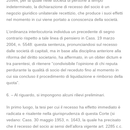
20544, per la quale nelle società di persone a tempo
indeterminato, la dichiarazione di recesso del socio è un
negozio giuridico unilaterale recettizio, che produce i suoi effetti
nel momento in cui viene portato a conoscenza della società.
L’ordinanza interlocutoria individua un precedente di segno
contrario rispetto a tale linea di pensiero in Cass. 19 marzo
2004, n. 5548: questa sentenza, pronunciandosi sul recesso
dalle società di capitali, ma in base alla disciplina anteriore alla
riforma del diritto societario, ha affermato, in un obiter dictum e
tra parentesi, di ritenere “condivisibile l’opinione di chi reputa
perdurante la qualità di socio del receduto fino al momento in
cui sia concluso il procedimento di liquidazione e rimborso della
quota”.
6. – Al riguardo, si impongono alcuni rilievi preliminari.
In primo luogo, la tesi per cui il recesso ha effetto immediato è
radicata e risalente nella giurisprudenza di questa Corte (si
vedano: Cass. 30 maggio 1953, n. 1643, la quale ha precisato
che il recesso del socio ai sensi dell’allora vigente art. 2285 c.c.