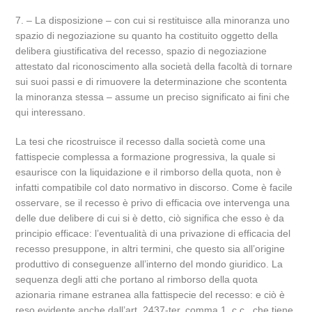
7. – La disposizione – con cui si restituisce alla minoranza uno
spazio di negoziazione su quanto ha costituito oggetto della
delibera giustificativa del recesso, spazio di negoziazione
attestato dal riconoscimento alla società della facoltà di tornare
sui suoi passi e di rimuovere la determinazione che scontenta
la minoranza stessa – assume un preciso significato ai fini che
qui interessano.
La tesi che ricostruisce il recesso dalla società come una
fattispecie complessa a formazione progressiva, la quale si
esaurisce con la liquidazione e il rimborso della quota, non è
infatti compatibile col dato normativo in discorso. Come è facile
osservare, se il recesso è privo di efficacia ove intervenga una
delle due delibere di cui si è detto, ciò significa che esso è da
principio efficace: l’eventualità di una privazione di efficacia del
recesso presuppone, in altri termini, che questo sia all’origine
produttivo di conseguenze all’interno del mondo giuridico. La
sequenza degli atti che portano al rimborso della quota
azionaria rimane estranea alla fattispecie del recesso: e ciò è
reso evidente anche dall’art. 2437-ter, comma 1, c.c., che tiene