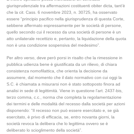
giurisprudenziale tra affermazioni costituenti obiter dicta, tant’è
che la cit. Cass. 6 novembre 2023, n. 30725, ha osservato
essere “principio pacifico nella giurisprudenza di questa Corte,
sebbene affermato espressamente per le società di persone,
quello secondo cui il recesso da una società di persone è un
atto unilaterale recettizio e, pertanto, la liquidazione della quota
non è una condizione sospensiva del medesimo”.
Per altro verso, deve però porsi in risalto che la rimessione in
pubblica udienza bene è giustificata da un rilievo, di chiara
consistenza nomofilattica, che orienta la decisione da
assumere, dal momento che il dato normativo con cui oggi la
S.C. è chiamata a misurarsi non è stato sottoposto finora ad
analisi in sede di legittimità. Viene in questione l’art. 2437-bis,
terzo comma, c.c., norma che completa la regolamentazione
dei termini e delle modalità del recesso dalla società per azioni
disponendo: “Il recesso non può essere esercitato e, se già
esercitato, è privo di efficacia, se, entro novanta giorni, la
società revoca la delibera che lo legittima ovvero se è
deliberato lo scioglimento della società”.