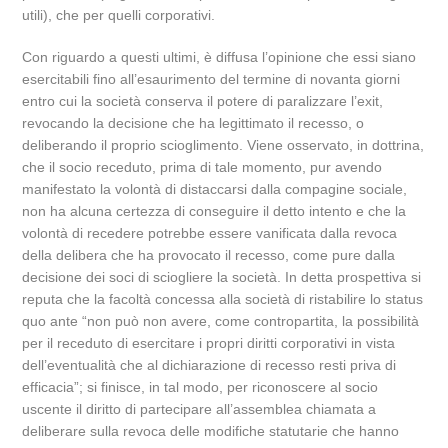
utili), che per quelli corporativi.
Con riguardo a questi ultimi, è diffusa l’opinione che essi siano
esercitabili fino all’esaurimento del termine di novanta giorni
entro cui la società conserva il potere di paralizzare l’exit,
revocando la decisione che ha legittimato il recesso, o
deliberando il proprio scioglimento. Viene osservato, in dottrina,
che il socio receduto, prima di tale momento, pur avendo
manifestato la volontà di distaccarsi dalla compagine sociale,
non ha alcuna certezza di conseguire il detto intento e che la
volontà di recedere potrebbe essere vanificata dalla revoca
della delibera che ha provocato il recesso, come pure dalla
decisione dei soci di sciogliere la società. In detta prospettiva si
reputa che la facoltà concessa alla società di ristabilire lo status
quo ante “non può non avere, come contropartita, la possibilità
per il receduto di esercitare i propri diritti corporativi in vista
dell’eventualità che al dichiarazione di recesso resti priva di
efficacia”; si finisce, in tal modo, per riconoscere al socio
uscente il diritto di partecipare all’assemblea chiamata a
deliberare sulla revoca delle modifiche statutarie che hanno