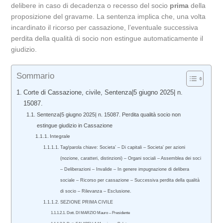
delibere in caso di decadenza o recesso del socio
prima
della
proposizione del gravame. La sentenza implica che, una volta
incardinato il ricorso per cassazione, l’eventuale successiva
perdita della qualità di socio non estingue automaticamente il
giudizio.
Sommario
Corte di Cassazione, civile, Sentenza|5 giugno 2025| n.
15087.
Sentenza|5 giugno 2025| n. 15087. Perdita qualità socio non
estingue giudizio in Cassazione
Integrale
Tag/parola chiave: Societa’ – Di capitali – Societa’ per azioni
(nozione, caratteri, distinzioni) – Organi sociali – Assemblea dei soci
– Deliberazioni – Invalide – In genere impugnazione di delibera
sociale – Ricorso per cassazione – Successiva perdita della qualità
di socio – Rilevanza – Esclusione.
SEZIONE PRIMA CIVILE
Dott. DI MARZIO Mauro – Presidente