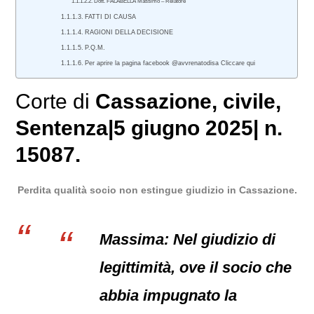
Dott. FALABELLA Massimo – Relatore
FATTI DI CAUSA
RAGIONI DELLA DECISIONE
P.Q.M.
Per aprire la pagina facebook @avvrenatodisa Cliccare qui
Corte di
Cassazione
,
civile
,
Sentenza|5 giugno 2025| n.
15087.
Perdita qualità socio non estingue giudizio in Cassazione.
Massima: Nel giudizio di
legittimità, ove il socio che
abbia impugnato la