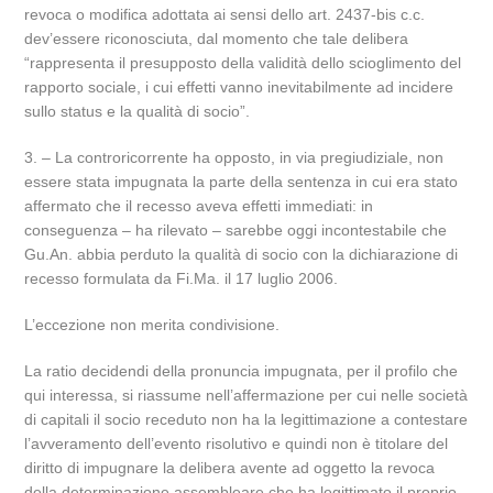
revoca o modifica adottata ai sensi dello art. 2437-bis c.c.
dev’essere riconosciuta, dal momento che tale delibera
“rappresenta il presupposto della validità dello scioglimento del
rapporto sociale, i cui effetti vanno inevitabilmente ad incidere
sullo status e la qualità di socio”.
3. – La controricorrente ha opposto, in via pregiudiziale, non
essere stata impugnata la parte della sentenza in cui era stato
affermato che il recesso aveva effetti immediati: in
conseguenza – ha rilevato – sarebbe oggi incontestabile che
Gu.An. abbia perduto la qualità di socio con la dichiarazione di
recesso formulata da Fi.Ma. il 17 luglio 2006.
L’eccezione non merita condivisione.
La ratio decidendi della pronuncia impugnata, per il profilo che
qui interessa, si riassume nell’affermazione per cui nelle società
di capitali il socio receduto non ha la legittimazione a contestare
l’avveramento dell’evento risolutivo e quindi non è titolare del
diritto di impugnare la delibera avente ad oggetto la revoca
della determinazione assembleare che ha legittimato il proprio