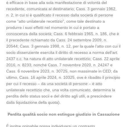
è efficace in base alla sola manifestazione di volontà del
recedente, comunicata al destinatario; Cass. 3 gennaio 1962,
n. 2, in cui si è qualificato il recesso dalla società di persone
come “atto unilaterale recettizio”, come tale destinato a
produrre i suoi effetti nel momento in cui è portato a
conoscenza della società; Cass. 6 febbraio 1965, n. 186, che è
il precedente richiamato da Cass. 24 settembre 2009, n.
20544; Cass. 3 gennaio 1998, n. 12, per la quale l’atto con cui il
socio dissenziente esercita il diritto di recesso a norma dell’art.
2437 c.c. ha natura di atto unilaterale recettizio; Cass. 22 aprile
2016, n. 8233, nonché Cass. 7 novembre 2020, n. 24247 e
Cass. 6 novembre 2023, n. 30725, non massimate in CED; da
ultimo, Cass. 16 aprile 2024, n. 10325, ove è ribadito il principio
per cui il recesso – da una società di persone – è atto
unilaterale recettizio che, una volta comunicato, determina la
perdita dello status socii e del diritto agli utili, a prescindere
dalla liquidazione della quota).
Perdita qualità socio non estingue giudizio in Cassazione
È inoltre opinabile possa individuarsi un contrasto