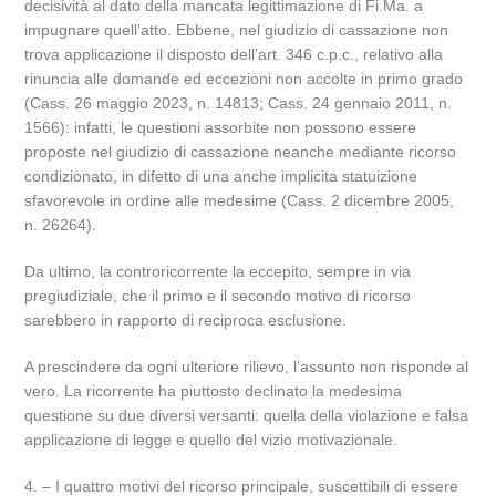
decisività al dato della mancata legittimazione di Fi.Ma. a
impugnare quell’atto. Ebbene, nel giudizio di cassazione non
trova applicazione il disposto dell’art. 346 c.p.c., relativo alla
rinuncia alle domande ed eccezioni non accolte in primo grado
(Cass. 26 maggio 2023, n. 14813; Cass. 24 gennaio 2011, n.
1566): infatti, le questioni assorbite non possono essere
proposte nel giudizio di cassazione neanche mediante ricorso
condizionato, in difetto di una anche implicita statuizione
sfavorevole in ordine alle medesime (Cass. 2 dicembre 2005,
n. 26264).
Da ultimo, la controricorrente la eccepito, sempre in via
pregiudiziale, che il primo e il secondo motivo di ricorso
sarebbero in rapporto di reciproca esclusione.
A prescindere da ogni ulteriore rilievo, l’assunto non risponde al
vero. La ricorrente ha piuttosto declinato la medesima
questione su due diversi versanti: quella della violazione e falsa
applicazione di legge e quello del vizio motivazionale.
4. – I quattro motivi del ricorso principale, suscettibili di essere