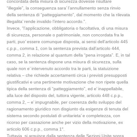
concordata della misura di sicurezza dovesse risultare
“illegale”, la conseguenza sara’ l’annullamento senza rinvio
della sentenza di “patteggiamento”, dal momento che la rilevata
illegalita’ rende invalido l’intero accordo.”.
Invece, “l’applicazione, obbligatoria o facoltativa, di una misura
di sicurezza, personale o patrimoniale, non concordata fra le
parti, puo’ essere comunque disposta, ai sensi dell’articolo 445
c.p.p., comma 1, con la sentenza prevista dall’articolo 444,
comma 2, in relazione al quantum della “pena irrogata”. E, in tal
caso, se la sentenza dispone una misura di sicurezza, sulla
quale non e’ intervenuto accordo tra le parti, la statuizione
relativa – che richiede accertamenti circa i previsti presupposti
giustificativi e una pertinente motivazione che non ripete quella
tipica della sentenza di “patteggiamento”, ed e’ inappellabile,
alla luce del disposto del, tuttora vigente, articolo 448 c.p.p.,
comma 2, – e’ impugnabile, per coerenza dello sviluppo del
ragionamento giuridico non disgiunto da esigenze di tenuta del
sistema secondo postulati di unitarieta’ e completezza, con
ricorso per cassazione anche per vizio della motivazione, ex
articolo 606 c.p.p., comma 1″.
Tuttavia, si arguisce dalla sentenza delle Sezioni Unite sopra