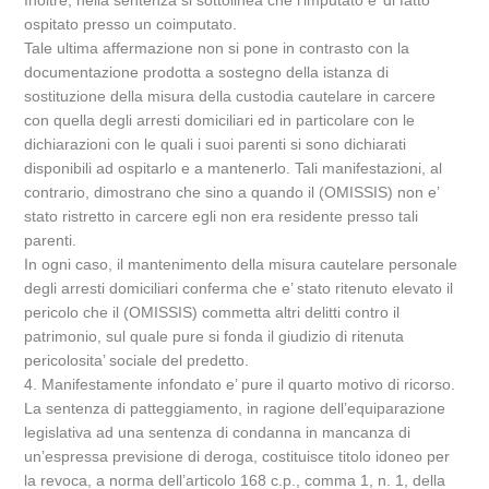
Inoltre, nella sentenza si sottolinea che l’imputato e’ di fatto
ospitato presso un coimputato.
Tale ultima affermazione non si pone in contrasto con la
documentazione prodotta a sostegno della istanza di
sostituzione della misura della custodia cautelare in carcere
con quella degli arresti domiciliari ed in particolare con le
dichiarazioni con le quali i suoi parenti si sono dichiarati
disponibili ad ospitarlo e a mantenerlo. Tali manifestazioni, al
contrario, dimostrano che sino a quando il (OMISSIS) non e’
stato ristretto in carcere egli non era residente presso tali
parenti.
In ogni caso, il mantenimento della misura cautelare personale
degli arresti domiciliari conferma che e’ stato ritenuto elevato il
pericolo che il (OMISSIS) commetta altri delitti contro il
patrimonio, sul quale pure si fonda il giudizio di ritenuta
pericolosita’ sociale del predetto.
4. Manifestamente infondato e’ pure il quarto motivo di ricorso.
La sentenza di patteggiamento, in ragione dell’equiparazione
legislativa ad una sentenza di condanna in mancanza di
un’espressa previsione di deroga, costituisce titolo idoneo per
la revoca, a norma dell’articolo 168 c.p., comma 1, n. 1, della