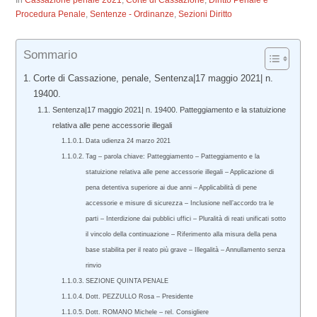
In
Cassazione penale 2021
,
Corte di Cassazione
,
Diritto Penale e
Procedura Penale
,
Sentenze - Ordinanze
,
Sezioni Diritto
Sommario
Corte di Cassazione, penale, Sentenza|17 maggio 2021| n.
19400.
Sentenza|17 maggio 2021| n. 19400. Patteggiamento e la statuizione
relativa alle pene accessorie illegali
Data udienza 24 marzo 2021
Tag – parola chiave: Patteggiamento – Patteggiamento e la
statuizione relativa alle pene accessorie illegali – Applicazione di
pena detentiva superiore ai due anni – Applicabilità di pene
accessorie e misure di sicurezza – Inclusione nell’accordo tra le
parti – Interdizione dai pubblici uffici – Pluralità di reati unificati sotto
il vincolo della continuazione – Riferimento alla misura della pena
base stabilita per il reato più grave – Illegalità – Annullamento senza
rinvio
SEZIONE QUINTA PENALE
Dott. PEZZULLO Rosa – Presidente
Dott. ROMANO Michele – rel. Consigliere