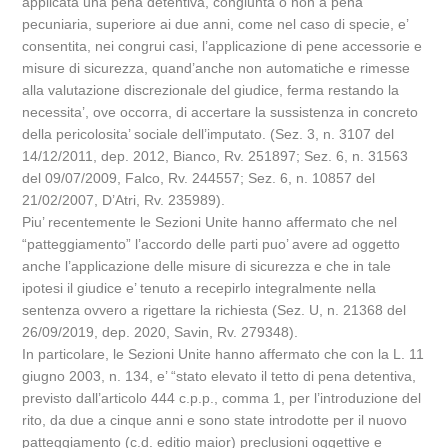
applicata una pena detentiva, congiunta o non a pena
pecuniaria, superiore ai due anni, come nel caso di specie, e’
consentita, nei congrui casi, l’applicazione di pene accessorie e
misure di sicurezza, quand’anche non automatiche e rimesse
alla valutazione discrezionale del giudice, ferma restando la
necessita’, ove occorra, di accertare la sussistenza in concreto
della pericolosita’ sociale dell’imputato. (Sez. 3, n. 3107 del
14/12/2011, dep. 2012, Bianco, Rv. 251897; Sez. 6, n. 31563
del 09/07/2009, Falco, Rv. 244557; Sez. 6, n. 10857 del
21/02/2007, D’Atri, Rv. 235989).
Piu’ recentemente le Sezioni Unite hanno affermato che nel
“patteggiamento” l’accordo delle parti puo’ avere ad oggetto
anche l’applicazione delle misure di sicurezza e che in tale
ipotesi il giudice e’ tenuto a recepirlo integralmente nella
sentenza ovvero a rigettare la richiesta (Sez. U, n. 21368 del
26/09/2019, dep. 2020, Savin, Rv. 279348).
In particolare, le Sezioni Unite hanno affermato che con la L. 11
giugno 2003, n. 134, e’ “stato elevato il tetto di pena detentiva,
previsto dall’articolo 444 c.p.p., comma 1, per l’introduzione del
rito, da due a cinque anni e sono state introdotte per il nuovo
patteggiamento (c.d. editio maior) preclusioni oggettive e