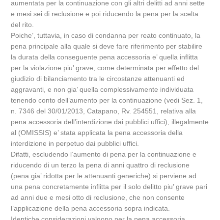
aumentata per la continuazione con gli altri delitti ad anni sette
e mesi sei di reclusione e poi riducendo la pena per la scelta
del rito.
Poiche’, tuttavia, in caso di condanna per reato continuato, la
pena principale alla quale si deve fare riferimento per stabilire
la durata della conseguente pena accessoria e’ quella inflitta
per la violazione piu’ grave, come determinata per effetto del
giudizio di bilanciamento tra le circostanze attenuanti ed
aggravanti, e non gia’ quella complessivamente individuata
tenendo conto dell’aumento per la continuazione (vedi Sez. 1,
n. 7346 del 30/01/2013, Catapano, Rv. 254551, relativa alla
pena accessoria dell’interdizione dai pubblici uffici), illegalmente
al (OMISSIS) e’ stata applicata la pena accessoria della
interdizione in perpetuo dai pubblici uffici.
Difatti, escludendo l’aumento di pena per la continuazione e
riducendo di un terzo la pena di anni quattro di reclusione
(pena gia’ ridotta per le attenuanti generiche) si perviene ad
una pena concretamente inflitta per il solo delitto piu’ grave pari
ad anni due e mesi otto di reclusione, che non consente
l’applicazione della pena accessoria sopra indicata.
Identiche considerazioni valgono per la pena accessoria