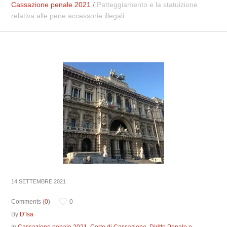
Cassazione penale 2021
/
Patteggiamento e la statuizione
relativa alle pene accessorie illegali
14 SETTEMBRE 2021
Comments (
0
)
0
By
D'Isa