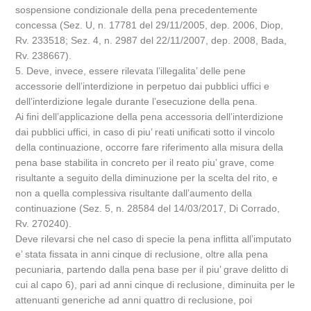
sospensione condizionale della pena precedentemente
concessa (Sez. U, n. 17781 del 29/11/2005, dep. 2006, Diop,
Rv. 233518; Sez. 4, n. 2987 del 22/11/2007, dep. 2008, Bada,
Rv. 238667).
5. Deve, invece, essere rilevata l’illegalita’ delle pene
accessorie dell’interdizione in perpetuo dai pubblici uffici e
dell’interdizione legale durante l’esecuzione della pena.
Ai fini dell’applicazione della pena accessoria dell’interdizione
dai pubblici uffici, in caso di piu’ reati unificati sotto il vincolo
della continuazione, occorre fare riferimento alla misura della
pena base stabilita in concreto per il reato piu’ grave, come
risultante a seguito della diminuzione per la scelta del rito, e
non a quella complessiva risultante dall’aumento della
continuazione (Sez. 5, n. 28584 del 14/03/2017, Di Corrado,
Rv. 270240).
Deve rilevarsi che nel caso di specie la pena inflitta all’imputato
e’ stata fissata in anni cinque di reclusione, oltre alla pena
pecuniaria, partendo dalla pena base per il piu’ grave delitto di
cui al capo 6), pari ad anni cinque di reclusione, diminuita per le
attenuanti generiche ad anni quattro di reclusione, poi