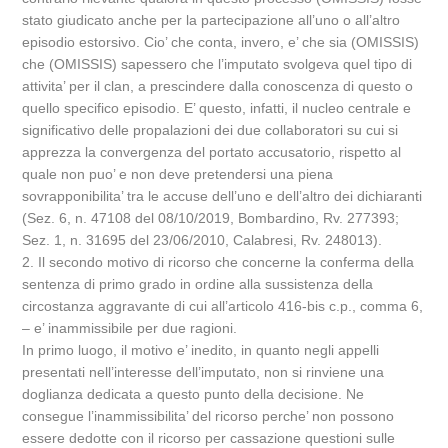
stato giudicato anche per la partecipazione all’uno o all’altro
episodio estorsivo. Cio’ che conta, invero, e’ che sia (OMISSIS)
che (OMISSIS) sapessero che l’imputato svolgeva quel tipo di
attivita’ per il clan, a prescindere dalla conoscenza di questo o
quello specifico episodio. E’ questo, infatti, il nucleo centrale e
significativo delle propalazioni dei due collaboratori su cui si
apprezza la convergenza del portato accusatorio, rispetto al
quale non puo’ e non deve pretendersi una piena
sovrapponibilita’ tra le accuse dell’uno e dell’altro dei dichiaranti
(Sez. 6, n. 47108 del 08/10/2019, Bombardino, Rv. 277393;
Sez. 1, n. 31695 del 23/06/2010, Calabresi, Rv. 248013).
2. Il secondo motivo di ricorso che concerne la conferma della
sentenza di primo grado in ordine alla sussistenza della
circostanza aggravante di cui all’articolo 416-bis c.p., comma 6,
– e’ inammissibile per due ragioni.
In primo luogo, il motivo e’ inedito, in quanto negli appelli
presentati nell’interesse dell’imputato, non si rinviene una
doglianza dedicata a questo punto della decisione. Ne
consegue l’inammissibilita’ del ricorso perche’ non possono
essere dedotte con il ricorso per cassazione questioni sulle