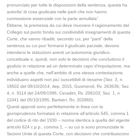
pronunciato per tutte le disposizioni della sentenza, questa ha
autorita’ di cosa giudicata nelle parti che non hanno
connessione essenziale con la parte annullata”.
Ebbene, la premessa da cui deve muovere il ragionamento del
Collegio sul punto fonda sui condivisibili insegnamenti di questa
Corte, che vanno ribaditi, secondo cui, per “parti” della
sentenza su cui puo’ formarsi il giudicato parziale, devono
intendersi le statuizioni aventi un’autonomia giuridico-
concettuale e, quindi, non solo le decisioni che concludono il
giudizio in relazione ad un determinato capo d’imputazione, ma
anche a quelle che, nell’ambito di una stessa contestazione,
individuano aspetti non piu’ suscettibili di riesame (Sez. 3, n.
18502 del 08/10/2014, dep. 2015, Gusmeroli, Rv. 263636; Sez.
4, n. 9114 del 24/09/1996, Ceradini, Rv. 206103; Sez. 1, n.
11041 del 05/10/1995, Barbieri, Rv. 202860).
Questi approdi sono perfettamente in linea con la
giurisprudenza formatasi in relazione all’articolo 545, comma 1
del codice di rito del 1930 – norma identica a quella del vigente
articolo 624 c.p.p., comma 1, – su cui si sono pronunziate le
Sezioni Unite di questa Corte, con decisioni che contribuiscono