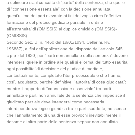
a delineare sia il concetto di “parte” della sentenza, che quello
di “connessione essenziale” con la decisione annullata,
quest’ultimo del pari rilevante ai fini del vaglio circa l’effettiva
formazione del preteso giudicato parziale in ordine
all’estraneita’ di (OMISSIS) al duplice omicidio (OMISSIS)-
(OMISSIS).
Secondo Sez. U, n. 4460 del 19/01/1994, Cellerini, Rv.
196887), ai fini dell’applicazione del disposto dell’articolo 545
c.p.p. del 1930, per “parti non annullate della sentenza” devono
intendersi quelle in ordine alle quali si e’ ormai del tutto esaurita
ogni possibilita’ di decisione del giudice di merito e,
contestualmente, completato l’iter processuale e che hanno,
cosi’, acquistato, perche’ definitive, “autorita’ di cosa giudicata”;
mentre il rapporto di “connessione essenziale” tra parti
annullate e parti non annullate della sentenza che impedisce il
giudicato parziale deve intendersi come necessaria
interdipendenza logico giuridica tra le parti suddette, nel senso
che l’annullamento di una di esse provochi inevitabilmente il
riesame di altra parte della sentenza seppur non annullata.