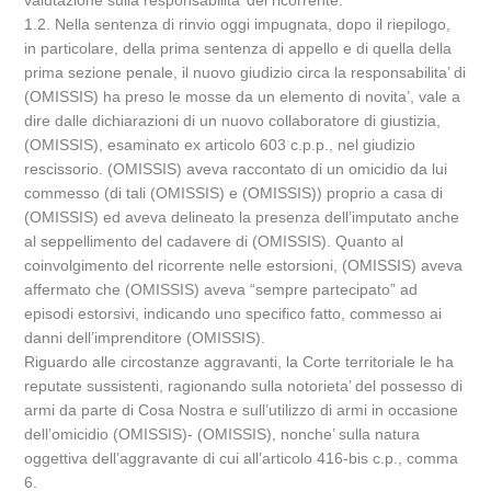
valutazione sulla responsabilita’ del ricorrente.
1.2. Nella sentenza di rinvio oggi impugnata, dopo il riepilogo,
in particolare, della prima sentenza di appello e di quella della
prima sezione penale, il nuovo giudizio circa la responsabilita’ di
(OMISSIS) ha preso le mosse da un elemento di novita’, vale a
dire dalle dichiarazioni di un nuovo collaboratore di giustizia,
(OMISSIS), esaminato ex articolo 603 c.p.p., nel giudizio
rescissorio. (OMISSIS) aveva raccontato di un omicidio da lui
commesso (di tali (OMISSIS) e (OMISSIS)) proprio a casa di
(OMISSIS) ed aveva delineato la presenza dell’imputato anche
al seppellimento del cadavere di (OMISSIS). Quanto al
coinvolgimento del ricorrente nelle estorsioni, (OMISSIS) aveva
affermato che (OMISSIS) aveva “sempre partecipato” ad
episodi estorsivi, indicando uno specifico fatto, commesso ai
danni dell’imprenditore (OMISSIS).
Riguardo alle circostanze aggravanti, la Corte territoriale le ha
reputate sussistenti, ragionando sulla notorieta’ del possesso di
armi da parte di Cosa Nostra e sull’utilizzo di armi in occasione
dell’omicidio (OMISSIS)- (OMISSIS), nonche’ sulla natura
oggettiva dell’aggravante di cui all’articolo 416-bis c.p., comma
6.