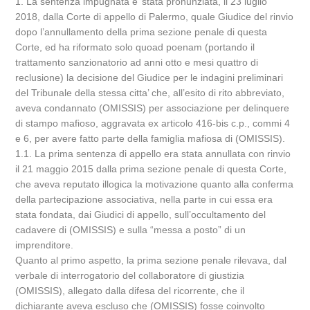
1. La sentenza impugnata e’ stata pronunziata, il 23 luglio
2018, dalla Corte di appello di Palermo, quale Giudice del rinvio
dopo l’annullamento della prima sezione penale di questa
Corte, ed ha riformato solo quoad poenam (portando il
trattamento sanzionatorio ad anni otto e mesi quattro di
reclusione) la decisione del Giudice per le indagini preliminari
del Tribunale della stessa citta’ che, all’esito di rito abbreviato,
aveva condannato (OMISSIS) per associazione per delinquere
di stampo mafioso, aggravata ex articolo 416-bis c.p., commi 4
e 6, per avere fatto parte della famiglia mafiosa di (OMISSIS).
1.1. La prima sentenza di appello era stata annullata con rinvio
il 21 maggio 2015 dalla prima sezione penale di questa Corte,
che aveva reputato illogica la motivazione quanto alla conferma
della partecipazione associativa, nella parte in cui essa era
stata fondata, dai Giudici di appello, sull’occultamento del
cadavere di (OMISSIS) e sulla “messa a posto” di un
imprenditore.
Quanto al primo aspetto, la prima sezione penale rilevava, dal
verbale di interrogatorio del collaboratore di giustizia
(OMISSIS), allegato dalla difesa del ricorrente, che il
dichiarante aveva escluso che (OMISSIS) fosse coinvolto