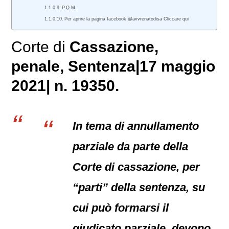
P.Q.M.
Per aprire la pagina facebook @avvrenatodisa Cliccare qui
Corte di
Cassazione,
penale
, Sentenza|17 maggio
2021| n. 19350.
In tema di annullamento
parziale da parte della
Corte di cassazione, per
“parti” della sentenza, su
cui può formarsi il
giudicato parziale, devono