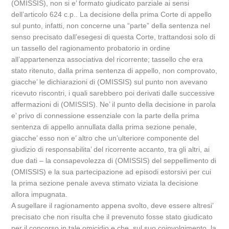
(OMISSIS), non si e’ formato giudicato parziale ai sensi
dell’articolo 624 c.p.. La decisione della prima Corte di appello
sul punto, infatti, non concerne una “parte” della sentenza nel
senso precisato dall’esegesi di questa Corte, trattandosi solo di
un tassello del ragionamento probatorio in ordine
all’appartenenza associativa del ricorrente; tassello che era
stato ritenuto, dalla prima sentenza di appello, non comprovato,
giacche’ le dichiarazioni di (OMISSIS) sul punto non avevano
ricevuto riscontri, i quali sarebbero poi derivati dalle successive
affermazioni di (OMISSIS). Ne’ il punto della decisione in parola
e’ privo di connessione essenziale con la parte della prima
sentenza di appello annullata dalla prima sezione penale,
giacche’ esso non e’ altro che un’ulteriore componente del
giudizio di responsabilita’ del ricorrente accanto, tra gli altri, ai
due dati – la consapevolezza di (OMISSIS) del seppellimento di
(OMISSIS) e la sua partecipazione ad episodi estorsivi per cui
la prima sezione penale aveva stimato viziata la decisione
allora impugnata.
A sugellare il ragionamento appena svolto, deve essere altresi’
precisato che non risulta che il prevenuto fosse stato giudicato
per il concorso in tale omicidio e che, sul suo coinvolgimento, la