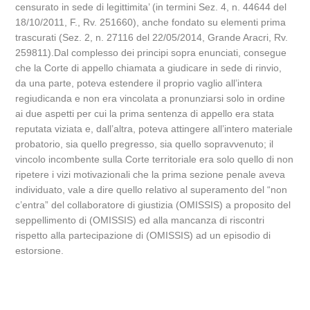
censurato in sede di legittimita’ (in termini Sez. 4, n. 44644 del
18/10/2011, F., Rv. 251660), anche fondato su elementi prima
trascurati (Sez. 2, n. 27116 del 22/05/2014, Grande Aracri, Rv.
259811).Dal complesso dei principi sopra enunciati, consegue
che la Corte di appello chiamata a giudicare in sede di rinvio,
da una parte, poteva estendere il proprio vaglio all’intera
regiudicanda e non era vincolata a pronunziarsi solo in ordine
ai due aspetti per cui la prima sentenza di appello era stata
reputata viziata e, dall’altra, poteva attingere all’intero materiale
probatorio, sia quello pregresso, sia quello sopravvenuto; il
vincolo incombente sulla Corte territoriale era solo quello di non
ripetere i vizi motivazionali che la prima sezione penale aveva
individuato, vale a dire quello relativo al superamento del “non
c’entra” del collaboratore di giustizia (OMISSIS) a proposito del
seppellimento di (OMISSIS) ed alla mancanza di riscontri
rispetto alla partecipazione di (OMISSIS) ad un episodio di
estorsione.