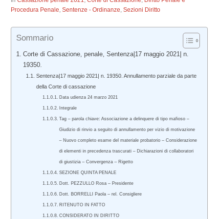
In
Cassazione penale 2021
,
Corte di Cassazione
,
Diritto Penale e
Procedura Penale
,
Sentenze - Ordinanze
,
Sezioni Diritto
Sommario
Corte di Cassazione, penale, Sentenza|17 maggio 2021| n.
19350.
Sentenza|17 maggio 2021| n. 19350. Annullamento parziale da parte
della Corte di cassazione
Data udienza 24 marzo 2021
Integrale
Tag – parola chiave: Associazione a delinquere di tipo mafioso –
Giudizio di rinvio a seguito di annullamento per vizio di motivazione
– Nuovo completo esame del materiale probatorio – Considerazione
di elementi in precedenza trascurati – Dichiarazioni di collaboratori
di giustizia – Convergenza – Rigetto
SEZIONE QUINTA PENALE
Dott. PEZZULLO Rosa – Presidente
Dott. BORRELLI Paola – rel. Consigliere
RITENUTO IN FATTO
CONSIDERATO IN DIRITTO