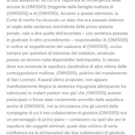
la sua abitazione, su cui si e’ registrata la convergenza delle
accuse di (OMISSIS) (reggente della famiglia mafiosa di
(OMISSIS)) e di (OMISSIS). Accanto a questo elemento, la
Corte di merito ha rievocato un dato che era passato indenne
al vaglio della sentenza rescindente della prima sezione
penale, vale a dire quello dell’accertata – con sentenza passata
in giudicato in altro procedimento – responsabilita’ di (OMISSIS)
in ordine al seppellimento del cadavere di (OMISSIS), ucciso
sempre per questioni di interesse del sodalizio, avvenuto
presso un terreno nella disponibilita’ dell’imputato, lo stesso
dove era avvenuta la sepoltura clandestina di altra vittima delle
contrapposizioni mafiose, (OMISSIS), padrino del mandamento
di San Lorenzo. A quest’ultimo proposito, non appare
manifestamente illogica la sentenza impugnata allorquando ha
valorizzato in malam partem non gia’ che (OMISSIS) avesse
partecipato o fosse stato certamente avvertito della sepoltura
anche di (OMISSIS), ma la circostanza che gli uomini della
compagine di cui il neo collaboratore di giustizia (OMISSIS) era
un personaggio di primo piano – contassero su quel sito per le
sepolture dei soggetti eliminati, quale dato minimo di certa
confluenza tra le dichiarazioni dei due collaboratori di giustizia,