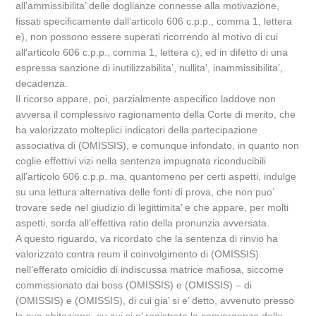
all’ammissibilita’ delle doglianze connesse alla motivazione,
fissati specificamente dall’articolo 606 c.p.p., comma 1, lettera
e), non possono essere superati ricorrendo al motivo di cui
all’articolo 606 c.p.p., comma 1, lettera c), ed in difetto di una
espressa sanzione di inutilizzabilita’, nullita’, inammissibilita’,
decadenza.
Il ricorso appare, poi, parzialmente aspecifico laddove non
avversa il complessivo ragionamento della Corte di merito, che
ha valorizzato molteplici indicatori della partecipazione
associativa di (OMISSIS), e comunque infondato, in quanto non
coglie effettivi vizi nella sentenza impugnata riconducibili
all’articolo 606 c.p.p. ma, quantomeno per certi aspetti, indulge
su una lettura alternativa delle fonti di prova, che non puo’
trovare sede nel giudizio di legittimita’ e che appare, per molti
aspetti, sorda all’effettiva ratio della pronunzia avversata.
A questo riguardo, va ricordato che la sentenza di rinvio ha
valorizzato contra reum il coinvolgimento di (OMISSIS)
nell’efferato omicidio di indiscussa matrice mafiosa, siccome
commissionato dai boss (OMISSIS) e (OMISSIS) – di
(OMISSIS) e (OMISSIS), di cui gia’ si e’ detto, avvenuto presso