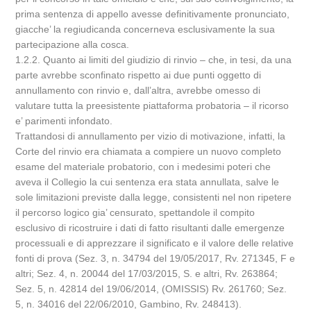
prima sentenza di appello avesse definitivamente pronunciato,
giacche’ la regiudicanda concerneva esclusivamente la sua
partecipazione alla cosca.
1.2.2. Quanto ai limiti del giudizio di rinvio – che, in tesi, da una
parte avrebbe sconfinato rispetto ai due punti oggetto di
annullamento con rinvio e, dall’altra, avrebbe omesso di
valutare tutta la preesistente piattaforma probatoria – il ricorso
e’ parimenti infondato.
Trattandosi di annullamento per vizio di motivazione, infatti, la
Corte del rinvio era chiamata a compiere un nuovo completo
esame del materiale probatorio, con i medesimi poteri che
aveva il Collegio la cui sentenza era stata annullata, salve le
sole limitazioni previste dalla legge, consistenti nel non ripetere
il percorso logico gia’ censurato, spettandole il compito
esclusivo di ricostruire i dati di fatto risultanti dalle emergenze
processuali e di apprezzare il significato e il valore delle relative
fonti di prova (Sez. 3, n. 34794 del 19/05/2017, Rv. 271345, F e
altri; Sez. 4, n. 20044 del 17/03/2015, S. e altri, Rv. 263864;
Sez. 5, n. 42814 del 19/06/2014, (OMISSIS) Rv. 261760; Sez.
5, n. 34016 del 22/06/2010, Gambino, Rv. 248413).