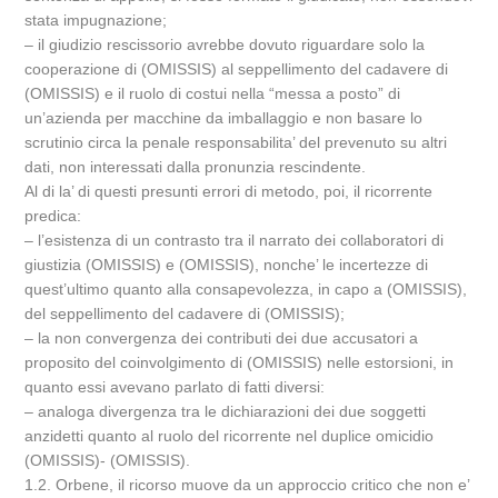
stata impugnazione;
– il giudizio rescissorio avrebbe dovuto riguardare solo la
cooperazione di (OMISSIS) al seppellimento del cadavere di
(OMISSIS) e il ruolo di costui nella “messa a posto” di
un’azienda per macchine da imballaggio e non basare lo
scrutinio circa la penale responsabilita’ del prevenuto su altri
dati, non interessati dalla pronunzia rescindente.
Al di la’ di questi presunti errori di metodo, poi, il ricorrente
predica:
– l’esistenza di un contrasto tra il narrato dei collaboratori di
giustizia (OMISSIS) e (OMISSIS), nonche’ le incertezze di
quest’ultimo quanto alla consapevolezza, in capo a (OMISSIS),
del seppellimento del cadavere di (OMISSIS);
– la non convergenza dei contributi dei due accusatori a
proposito del coinvolgimento di (OMISSIS) nelle estorsioni, in
quanto essi avevano parlato di fatti diversi:
– analoga divergenza tra le dichiarazioni dei due soggetti
anzidetti quanto al ruolo del ricorrente nel duplice omicidio
(OMISSIS)- (OMISSIS).
1.2. Orbene, il ricorso muove da un approccio critico che non e’