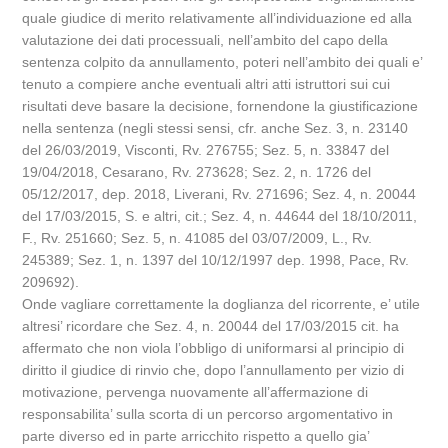
quale giudice di merito relativamente all’individuazione ed alla
valutazione dei dati processuali, nell’ambito del capo della
sentenza colpito da annullamento, poteri nell’ambito dei quali e’
tenuto a compiere anche eventuali altri atti istruttori sui cui
risultati deve basare la decisione, fornendone la giustificazione
nella sentenza (negli stessi sensi, cfr. anche Sez. 3, n. 23140
del 26/03/2019, Visconti, Rv. 276755; Sez. 5, n. 33847 del
19/04/2018, Cesarano, Rv. 273628; Sez. 2, n. 1726 del
05/12/2017, dep. 2018, Liverani, Rv. 271696; Sez. 4, n. 20044
del 17/03/2015, S. e altri, cit.; Sez. 4, n. 44644 del 18/10/2011,
F., Rv. 251660; Sez. 5, n. 41085 del 03/07/2009, L., Rv.
245389; Sez. 1, n. 1397 del 10/12/1997 dep. 1998, Pace, Rv.
209692).
Onde vagliare correttamente la doglianza del ricorrente, e’ utile
altresi’ ricordare che Sez. 4, n. 20044 del 17/03/2015 cit. ha
affermato che non viola l’obbligo di uniformarsi al principio di
diritto il giudice di rinvio che, dopo l’annullamento per vizio di
motivazione, pervenga nuovamente all’affermazione di
responsabilita’ sulla scorta di un percorso argomentativo in
parte diverso ed in parte arricchito rispetto a quello gia’