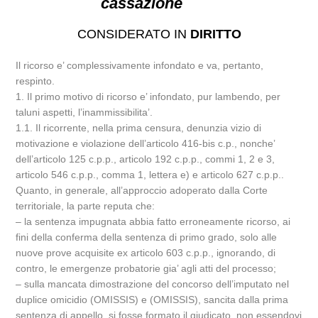
cassazione
CONSIDERATO IN
DIRITTO
Il ricorso e’ complessivamente infondato e va, pertanto,
respinto.
1. Il primo motivo di ricorso e’ infondato, pur lambendo, per
taluni aspetti, l’inammissibilita’.
1.1. Il ricorrente, nella prima censura, denunzia vizio di
motivazione e violazione dell’articolo 416-bis c.p., nonche’
dell’articolo 125 c.p.p., articolo 192 c.p.p., commi 1, 2 e 3,
articolo 546 c.p.p., comma 1, lettera e) e articolo 627 c.p.p..
Quanto, in generale, all’approccio adoperato dalla Corte
territoriale, la parte reputa che:
– la sentenza impugnata abbia fatto erroneamente ricorso, ai
fini della conferma della sentenza di primo grado, solo alle
nuove prove acquisite ex articolo 603 c.p.p., ignorando, di
contro, le emergenze probatorie gia’ agli atti del processo;
– sulla mancata dimostrazione del concorso dell’imputato nel
duplice omicidio (OMISSIS) e (OMISSIS), sancita dalla prima
sentenza di appello, si fosse formato il giudicato, non essendovi