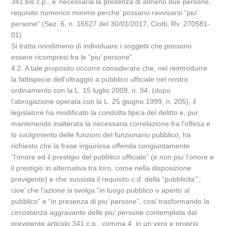
341 bis c.p., e’ necessaria la presenza di almeno due persone,
requisito numerico minimo perche’ possano ravvisarsi “piu’
persone” (Sez. 6, n. 16527 del 30/01/2017, Ciotti, Rv. 270581-
01)
Si tratta nondimeno di individuare i soggetti che possono
essere ricompresi fra le “piu’ persone”.
4.2. A tale proposito occorre considerare che, nel reintrodurre
la fattispecie dell’oltraggio a pubblico ufficiale nel nostro
ordinamento con la L. 15 luglio 2009, n. 94, (dopo
l’abrogazione operata con la L. 25 giugno 1999, n. 205), il
legislatore ha modificato la condotta tipica del delitto e, pur
mantenendo inalterata la necessaria correlazione fra l’offesa e
lo svolgimento delle funzioni del funzionario pubblico, ha
richiesto che la frase ingiuriosa offenda congiuntamente
“l’onore ed il prestigio del pubblico ufficiale” (e non piu’ l’onore e
il prestigio in alternativa tra loro, come nella disposizione
previgente) e che sussista il requisito c.d. della “pubblicita’”,
cioe’ che l’azione si svolga “in luogo pubblico o aperto al
pubblico” e “in presenza di piu’ persone”, cosi’ trasformando la
circostanza aggravante delle piu’ persone contemplata dal
previgente articolo 341 c.p., comma 4, in un vero e proprio