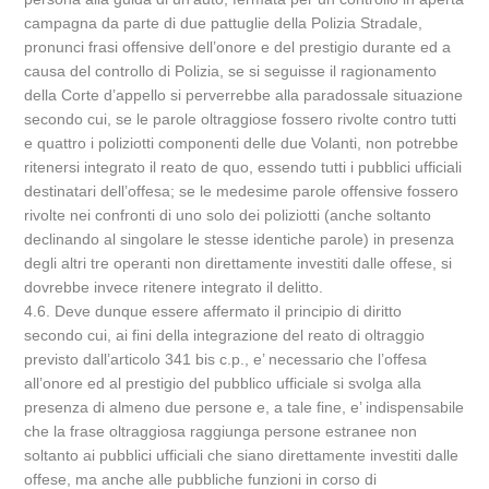
campagna da parte di due pattuglie della Polizia Stradale,
pronunci frasi offensive dell’onore e del prestigio durante ed a
causa del controllo di Polizia, se si seguisse il ragionamento
della Corte d’appello si perverrebbe alla paradossale situazione
secondo cui, se le parole oltraggiose fossero rivolte contro tutti
e quattro i poliziotti componenti delle due Volanti, non potrebbe
ritenersi integrato il reato de quo, essendo tutti i pubblici ufficiali
destinatari dell’offesa; se le medesime parole offensive fossero
rivolte nei confronti di uno solo dei poliziotti (anche soltanto
declinando al singolare le stesse identiche parole) in presenza
degli altri tre operanti non direttamente investiti dalle offese, si
dovrebbe invece ritenere integrato il delitto.
4.6. Deve dunque essere affermato il principio di diritto
secondo cui, ai fini della integrazione del reato di oltraggio
previsto dall’articolo 341 bis c.p., e’ necessario che l’offesa
all’onore ed al prestigio del pubblico ufficiale si svolga alla
presenza di almeno due persone e, a tale fine, e’ indispensabile
che la frase oltraggiosa raggiunga persone estranee non
soltanto ai pubblici ufficiali che siano direttamente investiti dalle
offese, ma anche alle pubbliche funzioni in corso di