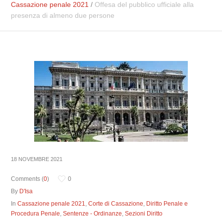
Cassazione penale 2021
/
Offesa del pubblico ufficiale alla
presenza di almeno due persone
18 NOVEMBRE 2021
Comments (
0
)
0
By
D'Isa
In
Cassazione penale 2021
,
Corte di Cassazione
,
Diritto Penale e
Procedura Penale
,
Sentenze - Ordinanze
,
Sezioni Diritto