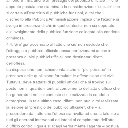
all'”onore”, ma anche al “prestigio del pubblico ufficiale”, il che
appunto postula che sia minata la considerazione “sociale” che
si correla all’esercizio di pubbliche funzioni, di tal che il
discredito alla Pubblica Amministrazione implica che l’azione si
svolga in presenza di chi, in quel contesto, non sia deputato
allo svolgimento della pubblica funzione collegata alla condotta
criminosa.
4.4. Si e’ gia’ accennato al fatto che cio’ non esclude che
l’oltraggio a pubblico ufficiale possa perfezionarsi anche in
presenza di altri pubblici ufficiali non destinatari diretti
dell’offesa.
La disposizione non richiede infatti che le “piu’ persone” in
presenza delle quali siano formulate le offese siano dei civili.
Tuttavia, deve trattarsi di pubblici ufficiali che si trovino sul
posto non in quanto intenti al compimento dell’atto d’ufficio che
ha generato o nel cui contesto si e’ realizzata la condotta
oltraggiosa. In tale ultimo caso, difatti, non puo’ dirsi realizzata
la lesione al “prestigio del pubblico ufficiale”, che – a
prescindere dal fatto che l’offesa sia rivolta ad uno, a taluni o a
tutti gli operanti intervenuti ed intenti al compimento dell’atto
d’ufficio contro il quale si scagli verbalmente l’agente – postula