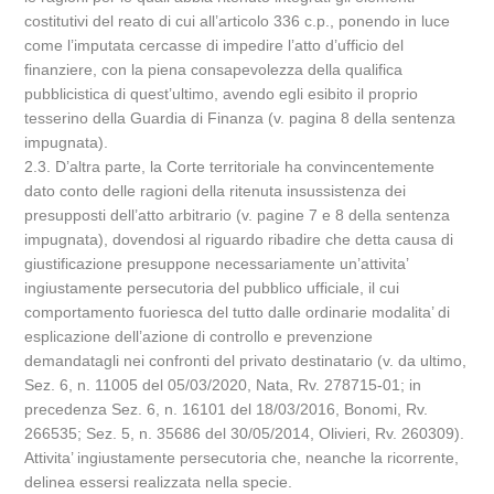
costitutivi del reato di cui all’articolo 336 c.p., ponendo in luce
come l’imputata cercasse di impedire l’atto d’ufficio del
finanziere, con la piena consapevolezza della qualifica
pubblicistica di quest’ultimo, avendo egli esibito il proprio
tesserino della Guardia di Finanza (v. pagina 8 della sentenza
impugnata).
2.3. D’altra parte, la Corte territoriale ha convincentemente
dato conto delle ragioni della ritenuta insussistenza dei
presupposti dell’atto arbitrario (v. pagine 7 e 8 della sentenza
impugnata), dovendosi al riguardo ribadire che detta causa di
giustificazione presuppone necessariamente un’attivita’
ingiustamente persecutoria del pubblico ufficiale, il cui
comportamento fuoriesca del tutto dalle ordinarie modalita’ di
esplicazione dell’azione di controllo e prevenzione
demandatagli nei confronti del privato destinatario (v. da ultimo,
Sez. 6, n. 11005 del 05/03/2020, Nata, Rv. 278715-01; in
precedenza Sez. 6, n. 16101 del 18/03/2016, Bonomi, Rv.
266535; Sez. 5, n. 35686 del 30/05/2014, Olivieri, Rv. 260309).
Attivita’ ingiustamente persecutoria che, neanche la ricorrente,
delinea essersi realizzata nella specie.