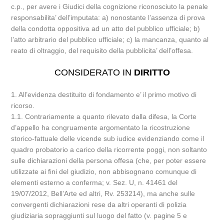
c.p., per avere i Giudici della cognizione riconosciuto la penale
responsabilita’ dell’imputata: a) nonostante l’assenza di prova
della condotta oppositiva ad un atto del pubblico ufficiale; b)
l’atto arbitrario del pubblico ufficiale; c) la mancanza, quanto al
reato di oltraggio, del requisito della pubblicita’ dell’offesa.
CONSIDERATO IN
DIRITTO
1. All’evidenza destituito di fondamento e’ il primo motivo di
ricorso.
1.1. Contrariamente a quanto rilevato dalla difesa, la Corte
d’appello ha congruamente argomentato la ricostruzione
storico-fattuale delle vicende sub iudice evidenziando come il
quadro probatorio a carico della ricorrente poggi, non soltanto
sulle dichiarazioni della persona offesa (che, per poter essere
utilizzate ai fini del giudizio, non abbisognano comunque di
elementi esterno a conferma; v. Sez. U, n. 41461 del
19/07/2012, Bell’Arte ed altri, Rv. 253214), ma anche sulle
convergenti dichiarazioni rese da altri operanti di polizia
giudiziaria sopraggiunti sul luogo del fatto (v. pagine 5 e