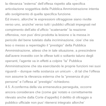
la rilevanza “esterna” dell’offesa rispetto alla specifica
articolazione soggettiva della Pubblica Amministrazione intenta
allo svolgimento di quella specifica funzione.
Ed invero, allorche’ le espressioni oltraggiose siano rivolte
verso uno, anziche’ verso tutti i pubblici ufficiali impegnati nel
compimento dell’atto d’ufficio “scatenante” la reazione
offensiva, non puo’ dirsi prodotta la lesione o la messa in
pericolo del bene tutelato dalla incriminazione, cioe’ che sia
leso o messo a repentaglio il “prestigio” della Pubblica
Amministrazione, atteso che in tale situazione, a prescindere
dall’avere investito con le offese tutti o soltanto taluno degli
operanti, l’agente va in effetti a colpire “la” Pubblica
Amministrazione che sta esercitando le proprie funzioni nei suoi
riguardi – dunque nella sostanza un unicum -, di tal che l’offesa
non assume la rilevanza esterna che la “presenza di piu’
persone” e l’offesa al “prestigio” richiedono.
4.5. A conferma della via ermeneutica perseguita, occorre
ancora considerare che (come gia’ notato e correttamente
rilevato anche dalla Corte d’appello) il delitto di oltraggio a
pubblico ufficiale non puo’ ritenersi integrato allorche’