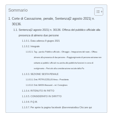
Sommario
Corte di Cassazione, penale, Sentenza|2 agosto 2021| n.
30136.
Sentenza|2 agosto 2021| n. 30136. Offesa del pubblico ufficiale alla
presenza di almeno due persone
Data udienza 9 giugno 2021
Integrale
Tag – parola: Pubblico ufficiale – Oltraggio – Integrazione del reato – Offesa
almeno alla presenza di due persone – Raggiungimento di persone estranee non
soltanto ai pubblici ufficiali ma anche alle pubbliche funzioni in corso di
svolgimento – Pericolo alla considerazione sociale della Pa
SEZIONE SESTA PENALE
Dott. PETRUZZELLIS Anna – Presidente
Dott. BASSI Alessand – rel. Consigliere
RITENUTO IN FATTO
CONSIDERATO IN DIRITTO
P.Q.M.
Per aprire la pagina facebook @avvrenatodisa Cliccare qui