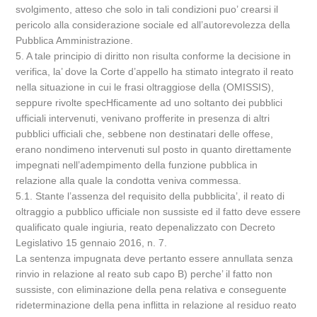
svolgimento, atteso che solo in tali condizioni puo’ crearsi il
pericolo alla considerazione sociale ed all’autorevolezza della
Pubblica Amministrazione.
5. A tale principio di diritto non risulta conforme la decisione in
verifica, la’ dove la Corte d’appello ha stimato integrato il reato
nella situazione in cui le frasi oltraggiose della (OMISSIS),
seppure rivolte specHficamente ad uno soltanto dei pubblici
ufficiali intervenuti, venivano profferite in presenza di altri
pubblici ufficiali che, sebbene non destinatari delle offese,
erano nondimeno intervenuti sul posto in quanto direttamente
impegnati nell’adempimento della funzione pubblica in
relazione alla quale la condotta veniva commessa.
5.1. Stante l’assenza del requisito della pubblicita’, il reato di
oltraggio a pubblico ufficiale non sussiste ed il fatto deve essere
qualificato quale ingiuria, reato depenalizzato con Decreto
Legislativo 15 gennaio 2016, n. 7.
La sentenza impugnata deve pertanto essere annullata senza
rinvio in relazione al reato sub capo B) perche’ il fatto non
sussiste, con eliminazione della pena relativa e conseguente
rideterminazione della pena inflitta in relazione al residuo reato