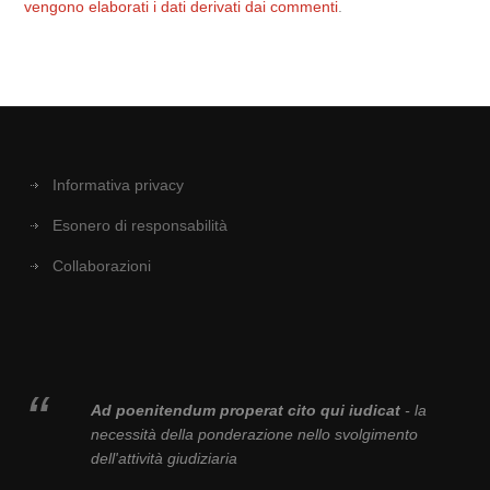
vengono elaborati i dati derivati dai commenti
.
Informativa privacy
Esonero di responsabilità
Collaborazioni
Ad poenitendum properat cito qui iudicat
- la
necessità della ponderazione nello svolgimento
dell'attività giudiziaria