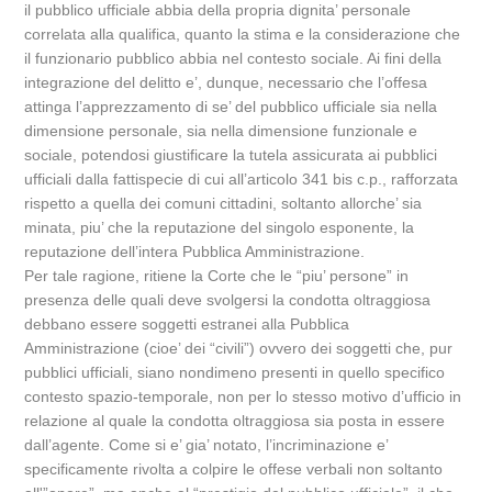
il pubblico ufficiale abbia della propria dignita’ personale
correlata alla qualifica, quanto la stima e la considerazione che
il funzionario pubblico abbia nel contesto sociale. Ai fini della
integrazione del delitto e’, dunque, necessario che l’offesa
attinga l’apprezzamento di se’ del pubblico ufficiale sia nella
dimensione personale, sia nella dimensione funzionale e
sociale, potendosi giustificare la tutela assicurata ai pubblici
ufficiali dalla fattispecie di cui all’articolo 341 bis c.p., rafforzata
rispetto a quella dei comuni cittadini, soltanto allorche’ sia
minata, piu’ che la reputazione del singolo esponente, la
reputazione dell’intera Pubblica Amministrazione.
Per tale ragione, ritiene la Corte che le “piu’ persone” in
presenza delle quali deve svolgersi la condotta oltraggiosa
debbano essere soggetti estranei alla Pubblica
Amministrazione (cioe’ dei “civili”) ovvero dei soggetti che, pur
pubblici ufficiali, siano nondimeno presenti in quello specifico
contesto spazio-temporale, non per lo stesso motivo d’ufficio in
relazione al quale la condotta oltraggiosa sia posta in essere
dall’agente. Come si e’ gia’ notato, l’incriminazione e’
specificamente rivolta a colpire le offese verbali non soltanto