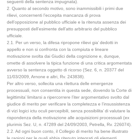
seguenti della sentenza impugnata).
2. Quanto al secondo motivo, sono inammissibili i primi due
rilievi, concernenti l’eccepita mancanza di prova
dell’opposizione al pubblico ufficiale e la ritenuta assenza dei
presupposti dell’esimente dell’atto arbitrario del pubblico
ufficiale.
2.1. Per un verso, la difesa ripropone rilievi gia’ dedotti in
appello e non si confronta con la compiuta e lineare
motivazione svolta dai Giudici della cognizione e, dunque,
omette di assolvere la tipica funzione di una critica argomentata
avverso la sentenza oggetto di ricorso (Sez. 6, n. 20377 del
11/03/2009, Arnone e altri, Rv. 243838).
Per altro verso, sollecita una rilettura delle emergenze
processuali, non consentita in questa sede, dovendo la Corte di
legittimita’ limitarsi a ripercorrere l’iter argomentativo svolto dal
giudice di merito per verificare la completezza e l’insussistenza
di vizi logici ictu oculi percepibili, senza possibilita’ di valutare la
rispondenza della motivazione alle acquisizioni processuali (ex
plurimis Sez. U, n. 47289 del 24/09/2003, Petrella, Rv. 226074).
2.2. Ad ogni buon conto, il Collegio di merito ha bene illustrato
le ragioni per le quali abbia ritenuto integrati gli elementi