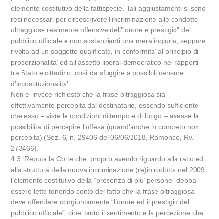
elemento costitutivo della fattispecie. Tali aggiustamenti si sono
resi necessari per circoscrivere l’incriminazione alle condotte
oltraggiose realmente offensive dell'”onore e prestigio” del
pubblico ufficiale e non sostanzianti una mera ingiuria, seppure
rivolta ad un soggetto qualificato, in conformita’ al principio di
proporzionalita’ ed all’assetto liberai-democratico nei rapporti
tra Stato e cittadino, cosi’ da sfuggire a possibili censure
d’incostituzionalita’.
Non e’ invece richiesto che la frase oltraggiosa sia
effettivamente percepita dal destinatario, essendo sufficiente
che esso – viste le condizioni di tempo e di luogo – avesse la
possibilita’ di percepire l’offesa (quand’anche in concreto non
percepita) (Sez. 6, n. 29406 del 06/06/2018, Ramondo, Rv.
273466).
4.3. Reputa la Corte che, proprio avendo riguardo alla ratio ed
alla struttura della nuova incriminazione (re)introdotta nel 2009,
l’elemento costitutivo della “presenza di piu’ persone” debba
essere letto tenendo conto del fatto che la frase oltraggiosa
deve offendere congiuntamente “l’onore ed il prestigio del
pubblico ufficiale”, cioe’ tanto il sentimento e la percezione che