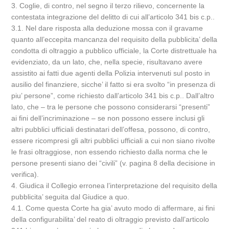
3. Coglie, di contro, nel segno il terzo rilievo, concernente la
contestata integrazione del delitto di cui all’articolo 341 bis c.p..
3.1. Nel dare risposta alla deduzione mossa con il gravame
quanto all’eccepita mancanza del requisito della pubblicita’ della
condotta di oltraggio a pubblico ufficiale, la Corte distrettuale ha
evidenziato, da un lato, che, nella specie, risultavano avere
assistito ai fatti due agenti della Polizia intervenuti sul posto in
ausilio del finanziere, sicche’ il fatto si era svolto “in presenza di
piu’ persone”, come richiesto dall’articolo 341 bis c.p.. Dall’altro
lato, che – tra le persone che possono considerarsi “presenti”
ai fini dell’incriminazione – se non possono essere inclusi gli
altri pubblici ufficiali destinatari dell’offesa, possono, di contro,
essere ricompresi gli altri pubblici ufficiali a cui non siano rivolte
le frasi oltraggiose, non essendo richiesto dalla norma che le
persone presenti siano dei “civili” (v. pagina 8 della decisione in
verifica).
4. Giudica il Collegio erronea l’interpretazione del requisito della
pubblicita’ seguita dal Giudice a quo.
4.1. Come questa Corte ha gia’ avuto modo di affermare, ai fini
della configurabilita’ del reato di oltraggio previsto dall’articolo