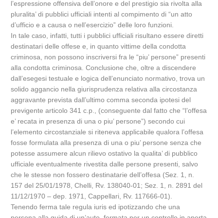
l’espressione offensiva dell’onore e del prestigio sia rivolta alla
pluralita’ di pubblici ufficiali intenti al compimento di “un atto
d’ufficio e a causa o nell’esercizio” delle loro funzioni.
In tale caso, infatti, tutti i pubblici ufficiali risultano essere diretti
destinatari delle offese e, in quanto vittime della condotta
criminosa, non possono inscriversi fra le “piu’ persone” presenti
alla condotta criminosa. Conclusione che, oltre a discendere
dall’esegesi testuale e logica dell’enunciato normativo, trova un
solido aggancio nella giurisprudenza relativa alla circostanza
aggravante prevista dall’ultimo comma seconda ipotesi del
previgente articolo 341 c.p., (conseguente dal fatto che “l’offesa
e’ recata in presenza di una o piu’ persone”) secondo cui
l’elemento circostanziale si riteneva applicabile qualora l’offesa
fosse formulata alla presenza di una o piu’ persone senza che
potesse assumere alcun rilievo ostativo la qualita’ di pubblico
ufficiale eventualmente rivestita dalle persone presenti, salvo
che le stesse non fossero destinatarie dell’offesa (Sez. 1, n.
157 del 25/01/1978, Chelli, Rv. 138040-01; Sez. 1, n. 2891 del
11/12/1970 – dep. 1971, Cappellari, Rv. 117666-01).
Tenendo ferma tale regula iuris ed ipotizzando che una
persona alla guida di un’auto, fermata per un controllo in aperta