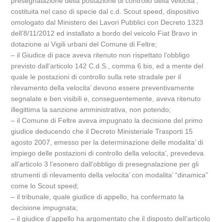
presegnalazione della postazione di controllo della velocita’,
costituita nel caso di specie dal c.d. Scout speed, dispositivo
omologato dal Ministero dei Lavori Pubblici con Decreto 1323
dell’8/11/2012 ed installato a bordo del veicolo Fiat Bravo in
dotazione ai Vigili urbani del Comune di Feltre;
– il Giudice di pace aveva ritenuto non rispettato l’obbligo
previsto dall’articolo 142 C.d.S., comma 6 bis, ed a mente del
quale le postazioni di controllo sulla rete stradale per il
rilevamento della velocita’ devono essere preventivamente
segnalate e ben visibili e, conseguentemente, aveva ritenuto
illegittima la sanzione amministrativa, non potendo;
– il Comune di Feltre aveva impugnato la decisione del primo
giudice deducendo che il Decreto Ministeriale Trasporti 15
agosto 2007, emesso per la determinazione delle modalita’ di
impiego delle postazioni di controllo della velocita’, prevedeva
all’articolo 3 l’esonero dall’obbligo di presegnalazione per gli
strumenti di rilevamento della velocita’ con modalita’ “dinamica”
come lo Scout speed;
– il tribunale, quale giudice di appello, ha confermato la
decisione impugnata;
– il giudice d’appello ha argomentato che il disposto dell’articolo