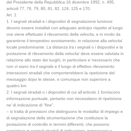
del Presidente della Repubblica 16 dicembre 1992, n. 495,
articoli 77, 78, 79, 80, 81, 82, 124, 125 e 170.
Art. 2.
1. I segnali stradali e i dispositivi di segnalazione luminosi
devono essere installati con adeguato anticipo rispetto al luogo
ove viene effettuato il rilevamento della velocita, e in modo da
garantirne il tempestivo avvistamento, in relazione alla velocita’
locale predominante. La distanza tra i segnali o i dispositivi e la
postazione di rilevamento della velocita’ deve essere valutata in
relazione allo stato dei luoghi; in particolare e’ necessario che
non vi siano tra il segnale e il luogo di effettivo rilevamento
intersezioni stradali che comporterebbero la ripetizione del
messaggio dopo le stesse, e comunque non superiore a
quattro km.
2. I segnali stradali o i dispositivi di cui all’articolo 1 forniscono
informazione puntuale, pertanto non necessitano di ripetizione
ne’ di indicazione di “fine”.
– si tratta di previsioni che distinguono le modalita’ di impiego e
di segnalazione della strumentazione che costituisce la
postazione di controllo in termini differenti, che possono
consistere in segnali stradali di indicazione, temporanei o