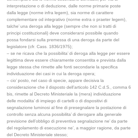
interpretazione o di deduzione, dalle norme primarie poste
dalla legge (norme infra legem), sia norme di carattere
complementare od integrativo (norme extra o praeter legem),
talche’ una deroga alla legge (sempre che non si tratti di
principi costituzionali) deve considerarsi possibile quando
possa fondarsi sulla premessa di una deroga da parte del
legislatore (cfr. Cass. 1836/1975);
– se ne ricava che la possibilita’ di deroga alla legge per essere
legittima deve essere chiaramente consentita e prevista dalla
legge stessa che rimette alle fonti secondarie la specifica
individuazione dei casi in cui la deroga opera;
– cio’ posto, nel caso di specie, appare decisiva la
considerazione che il disposto dell’articolo 142 C.d.S., comma 6
bis, rimette al Decreto Ministeriale la (mera) individuazione
delle modalita’ di impiego di cartelli o di dispositivi di
segnalazione luminosi al fine di presegnalare la postazione di
controllo senza alcuna possibilita’ di derogare alla generale
previsione dell’obbligo di preventiva segnalazione ne’ da parte
del regolamento di esecuzione ne’, a maggior ragione, da parte
del Decreto Ministeriale stesso;