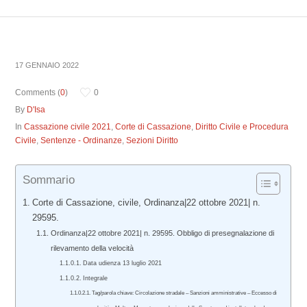
17 GENNAIO 2022
Comments (
0
)
0
By
D'Isa
In
Cassazione civile 2021
,
Corte di Cassazione
,
Diritto Civile e Procedura
Civile
,
Sentenze - Ordinanze
,
Sezioni Diritto
Sommario
Corte di Cassazione, civile, Ordinanza|22 ottobre 2021| n.
29595.
Ordinanza|22 ottobre 2021| n. 29595. Obbligo di presegnalazione di
rilevamento della velocità
Data udienza 13 luglio 2021
Integrale
Tag/parola chiave: Circolazione stradale – Sanzioni amministrative – Eccesso di