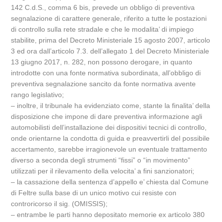
142 C.d.S., comma 6 bis, prevede un obbligo di preventiva
segnalazione di carattere generale, riferito a tutte le postazioni
di controllo sulla rete stradale e che le modalita’ di impiego
stabilite, prima del Decreto Ministeriale 15 agosto 2007, articolo
3 ed ora dall’articolo 7.3. dell’allegato 1 del Decreto Ministeriale
13 giugno 2017, n. 282, non possono derogare, in quanto
introdotte con una fonte normativa subordinata, all’obbligo di
preventiva segnalazione sancito da fonte normativa avente
rango legislativo;
– inoltre, il tribunale ha evidenziato come, stante la finalita’ della
disposizione che impone di dare preventiva informazione agli
automobilisti dell’installazione dei dispositivi tecnici di controllo,
onde orientarne la condotta di guida e preavvertirli del possibile
accertamento, sarebbe irragionevole un eventuale trattamento
diverso a seconda degli strumenti “fissi” o “in movimento”
utilizzati per il rilevamento della velocita’ a fini sanzionatori;
– la cassazione della sentenza d’appello e’ chiesta dal Comune
di Feltre sulla base di un unico motivo cui resiste con
controricorso il sig. (OMISSIS);
– entrambe le parti hanno depositato memorie ex articolo 380