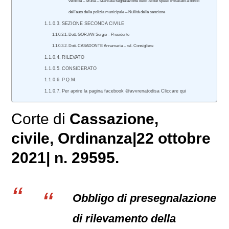
velocità – Multa – Mancata segnalazione dello Scout speed installato a bordo
dell’auto della polizia municipale – Nullità della sanzione
SEZIONE SECONDA CIVILE
Dott. GORJAN Sergio – Presidente
Dott. CASADONTE Annamaria – rel. Consigliere
RILEVATO
CONSIDERATO
P.Q.M.
Per aprire la pagina facebook @avvrenatodisa Cliccare qui
Corte di
Cassazione,
civile
, Ordinanza|22 ottobre
2021| n. 29595.
Obbligo di presegnalazione
di rilevamento della