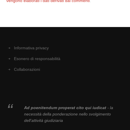
vengono elaborati i dati derivati dai commenti
.
Informativa privacy
Esonero di responsabilità
Collaborazioni
Ad poenitendum properat cito qui iudicat
- la
necessità della ponderazione nello svolgimento
dell'attività giudiziaria