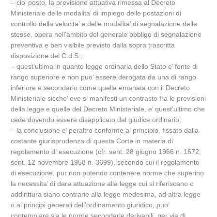
– cio’ posto, la previsione attuativa rimessa al Decreto
Ministeriale delle modalita’ di impiego delle postazioni di
controllo della velocita’ e delle modalita’ di segnalazione delle
stesse, opera nell’ambito del generale obbligo di segnalazione
preventiva e ben visibile previsto dalla sopra trascritta
disposizione del C.d.S.;
– quest’ultima in quanto legge ordinaria dello Stato e’ fonte di
rango superiore e non puo’ essere derogata da una di rango
inferiore e secondario come quella emanata con il Decreto
Ministeriale sicche’ ove si manifesti un contrasto fra le previsioni
della legge e quelle del Decreto Ministeriale, e’ quest’ultimo che
cede dovendo essere disapplicato dal giudice ordinario;
– la conclusione e’ peraltro conforme al principio, fissato dalla
costante giurisprudenza di questa Corte in materia di
regolamento di esecuzione (cfr. sent. 28 giugno 1966 n. 1672;
sent. 12 novembre 1958 n. 3699), secondo cui il regolamento
di esecuzione, pur non potendo contenere norme che superino
la necessita’ di dare attuazione alla legge cui si riferiscano o
addirittura siano contrarie alla legge medesima, ad altra legge
o ai principi generali dell’ordinamento giuridico, puo’
contemplare sia le norme secondarie derivabili, per via di