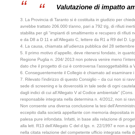
Valutazione di impatto am
3. La Provincia di Taranto si è costituita in giudizio per chi
avrebbe trattato 206.000 t/anno, pari a 792 t/g, di rifiuti ine
stabilita per gli “impianti di smaltimento e recupero di rifiut
e da D8 a D 11 e all’Allegato C, lettere da R1 a R9 del D. Lg
4. La causa, chiamata all’udienza pubblica del 28 settembre 
5. Il primo motivo d’appello, deve ritenersi fondato, in quanto
Regione Puglia n. 204/ 2013 non poteva venire meno l’interes
dato che il progetto di cui è controversa l’assoggettabilità a VI
6. Conseguentemente il Collegio è chiamato ad esaminare i mo
7. Rilevato l’indirizzo di questo Consiglio – da cui non si ra
sede di screening e la doverosità in tale sede di ogni cautel
dagli indici di cui all’Allegato V al Codice ambientale” (Cons. S
responsabile integrata nella determina n. 4/2012, non si ravvisa
Non consente una diversa conclusione la tesi dell’Amministrazi
eccepito dalla società appellante con memoria depositata in
palesa pure infondata. Infatti, in base alla relazione di proget
alla lett. R13 dell’Allegato C del d.lgs. n. 22/1997 e non a qu
nella citata relazione del competente ufficio integrata nella 