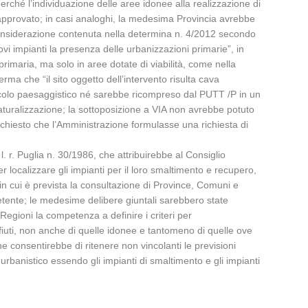
erché l’individuazione delle aree idonee alla realizzazione di
a approvato; in casi analoghi, la medesima Provincia avrebbe
a considerazione contenuta nella determina n. 4/2012 secondo
ovi impianti la presenza delle urbanizzazioni primarie”, in
rimaria, ma solo in aree dotate di viabilità, come nella
erma che “il sito oggetto dell’intervento risulta cava
incolo paesaggistico né sarebbe ricompreso dal PUTT /P in un
aturalizzazione; la sottoposizione a VIA non avrebbe potuto
ichiesto che l’Amministrazione formulasse una richiesta di
. r. Puglia n. 30/1986, che attribuirebbe al Consiglio
r localizzare gli impianti per il loro smaltimento e recupero,
in cui è prevista la consultazione di Province, Comuni e
mpetente; le medesime delibere giuntali sarebbero state
 Regioni la competenza a definire i criteri per
ifiuti, non anche di quelle idonee e tantomeno di quelle ove
che consentirebbe di ritenere non vincolanti le previsioni
 urbanistico essendo gli impianti di smaltimento e gli impianti