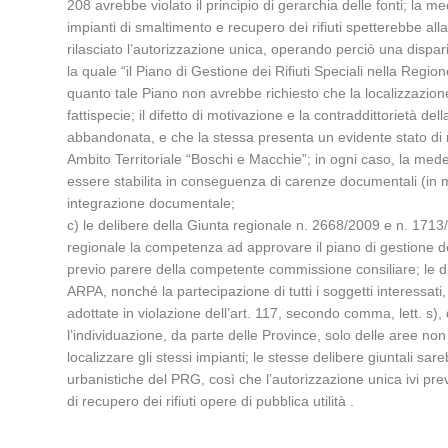
208 avrebbe violato il principio di gerarchia delle fonti; la 
impianti di smaltimento e recupero dei rifiuti spetterebbe a
rilasciato l’autorizzazione unica, operando perciò una dispa
la quale “il Piano di Gestione dei Rifiuti Speciali nella Regi
quanto tale Piano non avrebbe richiesto che la localizzazione
fattispecie; il difetto di motivazione e la contraddittorietà de
abbandonata, e che la stessa presenta un evidente stato di 
Ambito Territoriale “Boschi e Macchie”; in ogni caso, la med
essere stabilita in conseguenza di carenze documentali (in m
integrazione documentale;
c) le delibere della Giunta regionale n. 2668/2009 e n. 1713/
regionale la competenza ad approvare il piano di gestione dei r
previo parere della competente commissione consiliare; le dis
ARPA, nonché la partecipazione di tutti i soggetti interessat
adottate in violazione dell’art. 117, secondo comma, lett. s), 
l’individuazione, da parte delle Province, solo delle aree non
localizzare gli stessi impianti; le stesse delibere giuntali sa
urbanistiche del PRG, così che l’autorizzazione unica ivi prev
di recupero dei rifiuti opere di pubblica utilità .