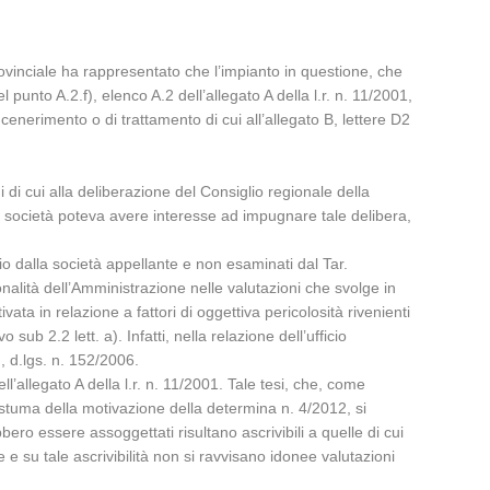
rovinciale ha rappresentato che l’impianto in questione, che
punto A.2.f), elenco A.2 dell’allegato A della l.r. n. 11/2001,
ncenerimento o di trattamento di cui all’allegato B, lettere D2
i di cui alla deliberazione del Consiglio regionale della
a società poteva avere interesse ad impugnare tale delibera,
o dalla società appellante e non esaminati dal Tar.
onalità dell’Amministrazione nelle valutazioni che svolge in
ta in relazione a fattori di oggettiva pericolosità rivenienti
sub 2.2 lett. a). Infatti, nella relazione dell’ufficio
I, d.lgs. n. 152/2006.
’allegato A della l.r. n. 11/2001. Tale tesi, che, come
stuma della motivazione della determina n. 4/2012, si
bbero essere assoggettati risultano ascrivibili a quelle di cui
 e su tale ascrivibilità non si ravvisano idonee valutazioni