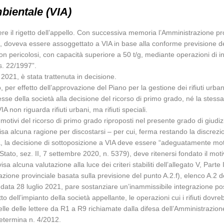
bientale (VIA)
edere il rigetto dell’appello. Con successiva memoria l’Amministrazione p
rti, doveva essere assoggettato a VIA in base alla conforme previsione del 
i non pericolosi, con capacità superiore a 50 t/g, mediante operazioni di i
s. 22/1997”.
2021, è stata trattenuta in decisione.
, per effetto dell’approvazione del Piano per la gestione dei rifiuti urban
se della società alla decisione del ricorso di primo grado, né la stess
A non riguarda rifiuti urbani, ma rifiuti speciali.
tivi del ricorso di primo grado riproposti nel presente grado di giudizi
vvisa alcuna ragione per discostarsi – per cui, ferma restando la discrezi
a, la decisione di sottoposizione a VIA deve essere “adeguatamente motiva
tato, sez. II, 7 settembre 2020, n. 5379), deve ritenersi fondato il motivo 
 alcuna valutazione alla luce dei criteri stabiliti dell’allegato V, Parte 
one provinciale basata sulla previsione del punto A.2.f), elenco A.2 dell
 data 28 luglio 2021, pare sostanziare un’inammissibile integrazione po
to dell’impianto della società appellante, le operazioni cui i rifiuti dovre
elle delle lettere da R1 a R9 richiamate dalla difesa dell’Amministrazione
determina n. 4/2012.