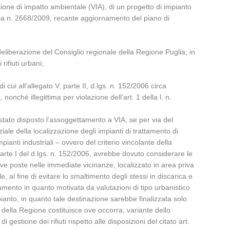
one di impatto ambientale (VIA), di un progetto di impianto
Puglia n. 2668/2009, recante aggiornamento del piano di
deliberazione del Consiglio regionale della Regione Puglia, in
rifiuti urbani;
:
 cui all’allegato V, parte II, d.lgs. n. 152/2006 circa
nonché illegittima per violazione dell’art. 1 della l. n.
 stato disposto l’assoggettamento a VIA, se per via del
ziale della localizzazione degli impianti di trattamento di
pianti industriali – ovvero del criterio vincolante della
a Parte I del d.lgs. n. 152/2006, avrebbe dovuto considerare le
cave poste nelle immediate vicinanze; localizzato in area priva
e, al fine di evitare lo smaltimento degli stessi in discarica e
ento in quanto motivata da valutazioni di tipo urbanistico
anto, in quanto tale destinazione sarebbe finalizzata solo
e della Regione costituisce ove occorra, variante dello
estione dei rifiuti rispetto alle disposizioni del citato art.