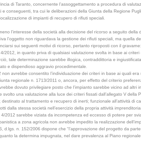
incia di Taranto, concernente l’assoggettamento a procedura di valutazi
upposti e conseguenti, tra cui le deliberazioni della Giunta della Regione 
localizzazione di impianti di recupero di rifiuti speciali.
no l’interesse della società alla decisione del ricorso a seguito della 
a l’oggetto non riguardava la gestione dei rifiuti speciali, ma quella dei 
nciarsi sui seguenti motivi di ricorso, pertanto riproposti con il gravame
/2012, in quanto priva di qualsiasi valutazione svolta in base ai criteri di
ò, tale determinazione sarebbe illogica, contraddittoria e ingiustificata, 
vato e dispendioso aggravio procedimentale.
 non avrebbe consentito l’individuazione dei criteri in base ai quali era
 Giunta regionale n. 1713/2011 o, ancora, per effetto del criterio preferen
 avrebbe dovuto privilegiare posto che l’impianto sarebbe vicino ad altri im
 svolto una valutazione alla luce dei criteri fissati dall’allegato V dell
 destinato al trattamento e recupero di inerti; funzionale all’attività di 
tti dalla stessa società nell’esercizio della propria attività imprenditorial
 4/2012 sarebbe viziata da incompetenza ed eccesso di potere per sviam
nistica a zona agricola non avrebbe impedito la realizzazione dell’impi
o. 6, d.lgs. n. 152/2006 dispone che “l’approvazione del progetto da part
quanto la determina impugnata, nel dare prevalenza al Piano regionale di g