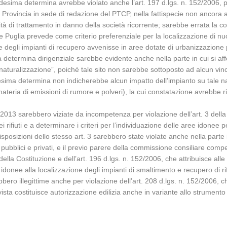
medesima determina avrebbe violato anche l’art. 197 d.lgs. n. 152/2006, p
lla Provincia in sede di redazione del PTCP, nella fattispecie non ancor
rità di trattamento in danno della società ricorrente; sarebbe errata l
one Puglia prevede come criterio preferenziale per la localizzazione di nu
 degli impianti di recupero avvenisse in aree dotate di urbanizzazione p
lla determina dirigenziale sarebbe evidente anche nella parte in cui si aff
naturalizzazione”, poiché tale sito non sarebbe sottoposto ad alcun v
esima determina non indicherebbe alcun impatto dell’impianto su tale n
ateria di emissioni di rumore e polveri), la cui constatazione avrebbe r
2013 sarebbero viziate da incompetenza per violazione dell’art. 3 della l
ifiuti e a determinare i criteri per l’individuazione delle aree idonee pe
posizioni dello stesso art. 3 sarebbero state violate anche nella parte 
i, pubblici e privati, e il previo parere della commissione consiliare co
della Costituzione e dell’art. 196 d.lgs. n. 152/2006, che attribuisce alle
 idonee alla localizzazione degli impianti di smaltimento e recupero di r
rebbero illegittime anche per violazione dell’art. 208 d.lgs. n. 152/2006, 
ista costituisce autorizzazione edilizia anche in variante allo strumento