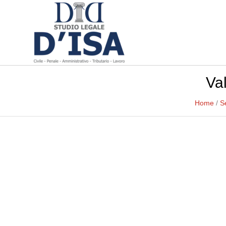
Va
Home
/
S