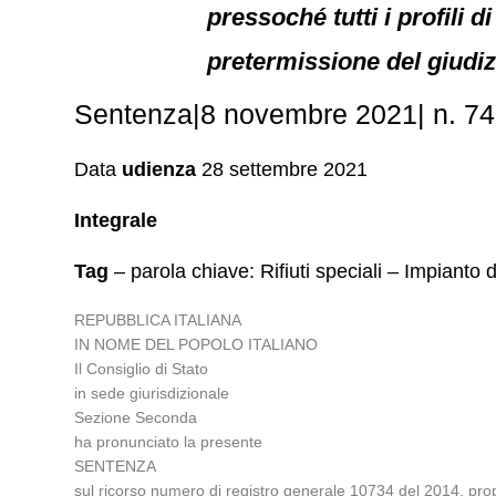
pressoché tutti i profili 
pretermissione del giudiz
Sentenza|8 novembre 2021| n. 740
Data
udienza
28 settembre 2021
Integrale
Tag
– parola chiave: Rifiuti speciali – Impianto
REPUBBLICA ITALIANA
IN NOME DEL POPOLO ITALIANO
Il Consiglio di Stato
in sede giurisdizionale
Sezione Seconda
ha pronunciato la presente
SENTENZA
sul ricorso numero di registro generale 10734 del 2014, prop