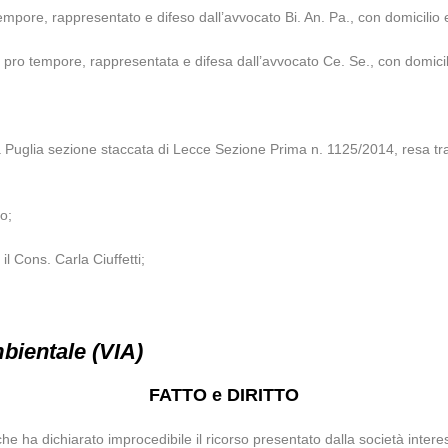
empore, rappresentato e difeso dall’avvocato Bi. An. Pa., con domicilio e
 pro tempore, rappresentata e difesa dall’avvocato Ce. Se., con domicili
a Puglia sezione staccata di Lecce Sezione Prima n. 1125/2014, resa tra
to;
l Cons. Carla Ciuffetti;
bientale (VIA)
FATTO e DIRITTO
he ha dichiarato improcedibile il ricorso presentato dalla società inter