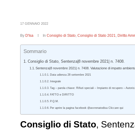
17 GENNAIO 2022
By
D'Isa
In
Consiglio di Stato
,
Consiglio di Stato 2021
,
Diritto Amm
Sommario
Consiglio di Stato, Sentenza|8 novembre 2021| n. 7408.
Sentenza|8 novembre 2021| n. 7408. Valutazione di impatto ambienta
Data udienza 28 settembre 2021
Integrale
Tag – parola chiave: Rifiuti speciali – Impianto di recupero – Autor
FATTO e DIRITTO
P.Q.M.
Per aprire la pagina facebook @avvrenatodisa Cliccare qui
Consiglio di Stato
, Sentenz