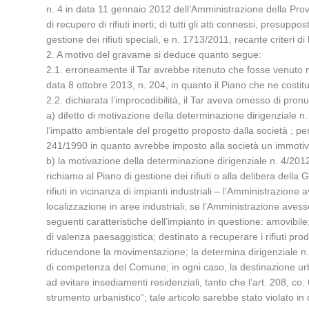
n. 4 in data 11 gennaio 2012 dell’Amministrazione della Prov
di recupero di rifiuti inerti; di tutti gli atti connessi, pres
gestione dei rifiuti speciali, e n. 1713/2011, recante criteri di 
2. A motivo del gravame si deduce quanto segue:
2.1. erroneamente il Tar avrebbe ritenuto che fosse venuto me
data 8 ottobre 2013, n. 204, in quanto il Piano che ne costituiv
2.2. dichiarata l’improcedibilità, il Tar aveva omesso di pronu
a) difetto di motivazione della determinazione dirigenziale n. 4
l’impatto ambientale del progetto proposto dalla società ; perci
241/1990 in quanto avrebbe imposto alla società un immoti
b) la motivazione della determinazione dirigenziale n. 4/2012
richiamo al Piano di gestione dei rifiuti o alla delibera della
rifiuti in vicinanza di impianti industriali – l’Amministrazione
localizzazione in aree industriali; se l’Amministrazione avesse
seguenti caratteristiche dell’impianto in questione: amovibile;
di valenza paesaggistica; destinato a recuperare i rifiuti prodo
riducendone la movimentazione; la determina dirigenziale n.
di competenza del Comune; in ogni caso, la destinazione urba
ad evitare insediamenti residenziali, tanto che l’art. 208, c
strumento urbanistico”; tale articolo sarebbe stato violato in 