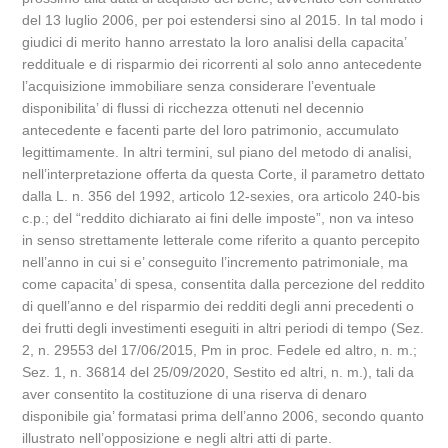
del 13 luglio 2006, per poi estendersi sino al 2015. In tal modo i
giudici di merito hanno arrestato la loro analisi della capacita’
reddituale e di risparmio dei ricorrenti al solo anno antecedente
l’acquisizione immobiliare senza considerare l’eventuale
disponibilita’ di flussi di ricchezza ottenuti nel decennio
antecedente e facenti parte del loro patrimonio, accumulato
legittimamente. In altri termini, sul piano del metodo di analisi,
nell’interpretazione offerta da questa Corte, il parametro dettato
dalla L. n. 356 del 1992, articolo 12-sexies, ora articolo 240-bis
c.p.; del “reddito dichiarato ai fini delle imposte”, non va inteso
in senso strettamente letterale come riferito a quanto percepito
nell’anno in cui si e’ conseguito l’incremento patrimoniale, ma
come capacita’ di spesa, consentita dalla percezione del reddito
di quell’anno e del risparmio dei redditi degli anni precedenti o
dei frutti degli investimenti eseguiti in altri periodi di tempo (Sez.
2, n. 29553 del 17/06/2015, Pm in proc. Fedele ed altro, n. m.;
Sez. 1, n. 36814 del 25/09/2020, Sestito ed altri, n. m.), tali da
aver consentito la costituzione di una riserva di denaro
disponibile gia’ formatasi prima dell’anno 2006, secondo quanto
illustrato nell’opposizione e negli altri atti di parte.