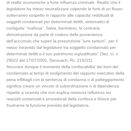
di realta’ economiche a forte influenza criminale. Realta’ che il
legislatore ha inteso neutralizzare colpendo le fonti di un flusso
sotterraneo sospetto in rapporto alle capacita’ reddituali di
soggetti condannati per determinati delitti, sintomatici di
contiguita’ “mafiosa”. Salva, beninteso, la contraria
dimostrazione da parte di costoro della provenienza
dell’accumulo che superi la presunzione “iuris tantum”, per il
nesso intravisto dal legislatore tra soggetto condannato per
determinati delitti e il suo patrimonio ingiustificato” (Sez. U, n.
29022 del 17/07/2001, Derouach, Rv. 219221).
Ancorare dunque il momento della confiscabilita’ dei beni del
condannato ai tempi di svolgimento del rapporto esecutivo della
pena inflittagli con la sentenza di condanna o di patteggiamento
significa creare un vincolo di subordinazione o di dipendenza
rispetto a vicenda che non esplica nessuna refluenza sui
requisiti sostanziali e procedurali della confisca e finisce per
frustrarne la funzione prevista dal legislatore.