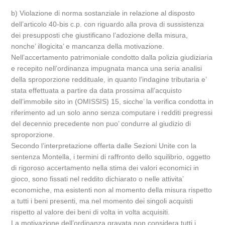
b) Violazione di norma sostanziale in relazione al disposto
dell’articolo 40-bis c.p. con riguardo alla prova di sussistenza
dei presupposti che giustificano l’adozione della misura,
nonche’ illogicita’ e mancanza della motivazione.
Nell’accertamento patrimoniale condotto dalla polizia giudiziaria
e recepito nell’ordinanza impugnata manca una seria analisi
della sproporzione reddituale, in quanto l’indagine tributaria e’
stata effettuata a partire da data prossima all’acquisto
dell’immobile sito in (OMISSIS) 15, sicche’ la verifica condotta in
riferimento ad un solo anno senza computare i redditi pregressi
del decennio precedente non puo’ condurre al giudizio di
sproporzione.
Secondo l’interpretazione offerta dalle Sezioni Unite con la
sentenza Montella, i termini di raffronto dello squilibrio, oggetto
di rigoroso accertamento nella stima dei valori economici in
gioco, sono fissati nel reddito dichiarato o nelle attivita’
economiche, ma esistenti non al momento della misura rispetto
a tutti i beni presenti, ma nel momento dei singoli acquisti
rispetto al valore dei beni di volta in volta acquisiti.
La motivazione dell’ordinanza gravata non considera tutti i