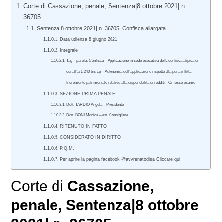
Corte di Cassazione, penale, Sentenza|8 ottobre 2021| n.
36705.
Sentenza|8 ottobre 2021| n. 36705. Confisca allargata
Data udienza 8 giugno 2021
Integrale
Tag – parola: Confisca – Applicazione in sede esecutiva della confisca atipica di
cui all’art. 240 bis cp – Autonomia dell’applicazione rispetto alla pena inflitta –
Incremento patrimoniale relativo alla disponobilità di redditi – Omesso esame
SEZIONE PRIMA PENALE
Dott. TARDIO Angela – Presidente
Dott. BONI Monica – est. Consigliere
RITENUTO IN FATTO
CONSIDERATO IN DIRITTO
P.Q.M.
Per aprire la pagina facebook @avvrenatodisa Cliccare qui
Corte di
Cassazione,
penale
, Sentenza|8 ottobre