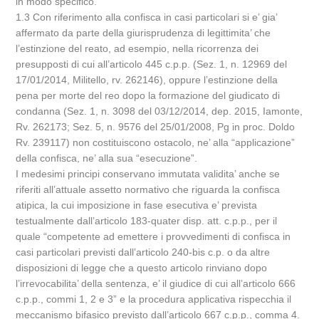
in modo specifico.
1.3 Con riferimento alla confisca in casi particolari si e’ gia’
affermato da parte della giurisprudenza di legittimita’ che
l’estinzione del reato, ad esempio, nella ricorrenza dei
presupposti di cui all’articolo 445 c.p.p. (Sez. 1, n. 12969 del
17/01/2014, Militello, rv. 262146), oppure l’estinzione della
pena per morte del reo dopo la formazione del giudicato di
condanna (Sez. 1, n. 3098 del 03/12/2014, dep. 2015, Iamonte,
Rv. 262173; Sez. 5, n. 9576 del 25/01/2008, Pg in proc. Doldo
Rv. 239117) non costituiscono ostacolo, ne’ alla “applicazione”
della confisca, ne’ alla sua “esecuzione”.
I medesimi principi conservano immutata validita’ anche se
riferiti all’attuale assetto normativo che riguarda la confisca
atipica, la cui imposizione in fase esecutiva e’ prevista
testualmente dall’articolo 183-quater disp. att. c.p.p., per il
quale “competente ad emettere i provvedimenti di confisca in
casi particolari previsti dall’articolo 240-bis c.p. o da altre
disposizioni di legge che a questo articolo rinviano dopo
l’irrevocabilita’ della sentenza, e’ il giudice di cui all’articolo 666
c.p.p., commi 1, 2 e 3” e la procedura applicativa rispecchia il
meccanismo bifasico previsto dall’articolo 667 c.p.p., comma 4.