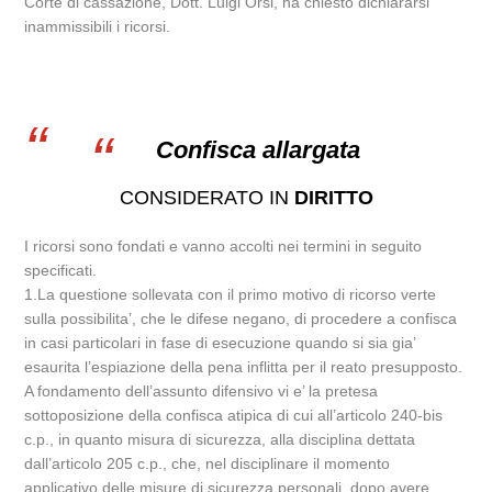
Corte di cassazione, Dott. Luigi Orsi, ha chiesto dichiararsi
inammissibili i ricorsi.
Confisca allargata
CONSIDERATO IN
DIRITTO
I ricorsi sono fondati e vanno accolti nei termini in seguito
specificati.
1.La questione sollevata con il primo motivo di ricorso verte
sulla possibilita’, che le difese negano, di procedere a confisca
in casi particolari in fase di esecuzione quando si sia gia’
esaurita l’espiazione della pena inflitta per il reato presupposto.
A fondamento dell’assunto difensivo vi e’ la pretesa
sottoposizione della confisca atipica di cui all’articolo 240-bis
c.p., in quanto misura di sicurezza, alla disciplina dettata
dall’articolo 205 c.p., che, nel disciplinare il momento
applicativo delle misure di sicurezza personali, dopo avere