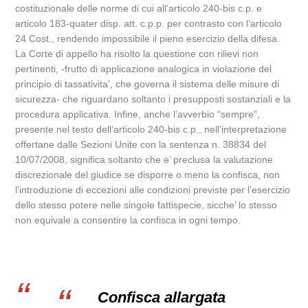
costituzionale delle norme di cui all’articolo 240-bis c.p. e
articolo 183-quater disp. att. c.p.p. per contrasto con l’articolo
24 Cost., rendendo impossibile il pieno esercizio della difesa.
La Corte di appello ha risolto la questione con rilievi non
pertinenti, -frutto di applicazione analogica in violazione del
principio di tassativita’, che governa il sistema delle misure di
sicurezza- che riguardano soltanto i presupposti sostanziali e la
procedura applicativa. Infine, anche l’avverbio “sempre”,
presente nel testo dell’articolo 240-bis c.p., nell’interpretazione
offertane dalle Sezioni Unite con la sentenza n. 38834 del
10/07/2008, significa soltanto che e’ preclusa la valutazione
discrezionale del giudice se disporre o meno la confisca, non
l’introduzione di eccezioni alle condizioni previste per l’esercizio
dello stesso potere nelle singole fattispecie, sicche’ lo stesso
non equivale a consentire la confisca in ogni tempo.
Confisca allargata