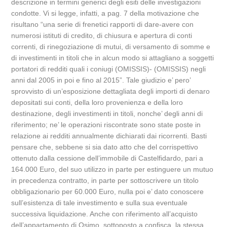
descrizione in termini generici degli esiti delle investigazioni
condotte. Vi si legge, infatti, a pag. 7 della motivazione che
risultano “una serie di frenetici rapporti di dare-avere con
numerosi istituti di credito, di chiusura e apertura di conti
correnti, di rinegoziazione di mutui, di versamento di somme e
di investimenti in titoli che in alcun modo si attagliano a soggetti
portatori di redditi quali i coniugi (OMISSIS)- (OMISSIS) negli
anni dal 2005 in poi e fino al 2015”. Tale giudizio e’ pero’
sprovvisto di un’esposizione dettagliata degli importi di denaro
depositati sui conti, della loro provenienza e della loro
destinazione, degli investimenti in titoli, nonche’ degli anni di
riferimento; ne’ le operazioni riscontrate sono state poste in
relazione ai redditi annualmente dichiarati dai ricorrenti. Basti
pensare che, sebbene si sia dato atto che del corrispettivo
ottenuto dalla cessione dell’immobile di Castelfidardo, pari a
164.000 Euro, del suo utilizzo in parte per estinguere un mutuo
in precedenza contratto, in parte per sottoscrivere un titolo
obbligazionario per 60.000 Euro, nulla poi e’ dato conoscere
sull’esistenza di tale investimento e sulla sua eventuale
successiva liquidazione. Anche con riferimento all’acquisto
dell’appartamento di Osimo, sottoposto a confisca, la stessa