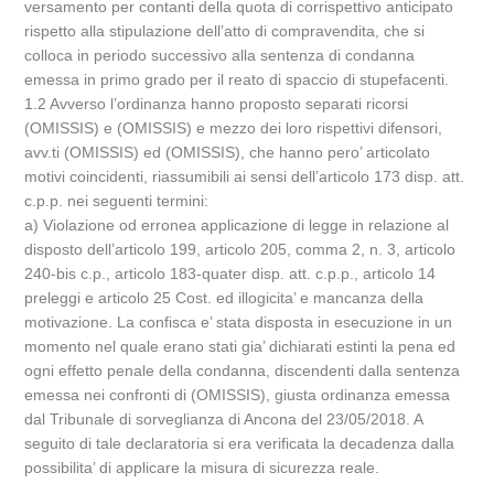
versamento per contanti della quota di corrispettivo anticipato
rispetto alla stipulazione dell’atto di compravendita, che si
colloca in periodo successivo alla sentenza di condanna
emessa in primo grado per il reato di spaccio di stupefacenti.
1.2 Avverso l’ordinanza hanno proposto separati ricorsi
(OMISSIS) e (OMISSIS) e mezzo dei loro rispettivi difensori,
avv.ti (OMISSIS) ed (OMISSIS), che hanno pero’ articolato
motivi coincidenti, riassumibili ai sensi dell’articolo 173 disp. att.
c.p.p. nei seguenti termini:
a) Violazione od erronea applicazione di legge in relazione al
disposto dell’articolo 199, articolo 205, comma 2, n. 3, articolo
240-bis c.p., articolo 183-quater disp. att. c.p.p., articolo 14
preleggi e articolo 25 Cost. ed illogicita’ e mancanza della
motivazione. La confisca e’ stata disposta in esecuzione in un
momento nel quale erano stati gia’ dichiarati estinti la pena ed
ogni effetto penale della condanna, discendenti dalla sentenza
emessa nei confronti di (OMISSIS), giusta ordinanza emessa
dal Tribunale di sorveglianza di Ancona del 23/05/2018. A
seguito di tale declaratoria si era verificata la decadenza dalla
possibilita’ di applicare la misura di sicurezza reale.