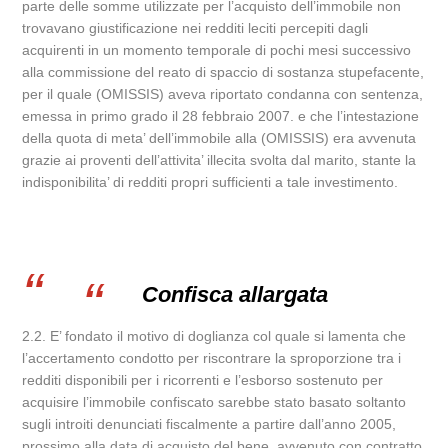
parte delle somme utilizzate per l’acquisto dell’immobile non
trovavano giustificazione nei redditi leciti percepiti dagli
acquirenti in un momento temporale di pochi mesi successivo
alla commissione del reato di spaccio di sostanza stupefacente,
per il quale (OMISSIS) aveva riportato condanna con sentenza,
emessa in primo grado il 28 febbraio 2007. e che l’intestazione
della quota di meta’ dell’immobile alla (OMISSIS) era avvenuta
grazie ai proventi dell’attivita’ illecita svolta dal marito, stante la
indisponibilita’ di redditi propri sufficienti a tale investimento.
Confisca allargata
2.2. E’ fondato il motivo di doglianza col quale si lamenta che
l’accertamento condotto per riscontrare la sproporzione tra i
redditi disponibili per i ricorrenti e l’esborso sostenuto per
acquisire l’immobile confiscato sarebbe stato basato soltanto
sugli introiti denunciati fiscalmente a partire dall’anno 2005,
prossimo alla data di acquisto del bene, avvenuto con contratto