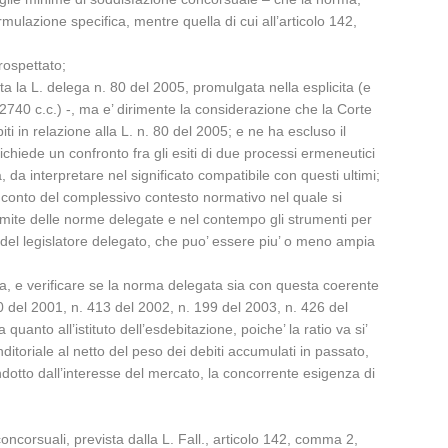
mulazione specifica, mentre quella di cui all’articolo 142,
rospettato;
ata la L. delega n. 80 del 2005, promulgata nella esplicita (e
o 2740 c.c.) -, ma e’ dirimente la considerazione che la Corte
ti in relazione alla L. n. 80 del 2005; e ne ha escluso il
chiede un confronto fra gli esiti di due processi ermeneutici
ta, da interpretare nel significato compatibile con questi ultimi;
o conto del complessivo contesto normativo nel quale si
 il limite delle norme delegate e nel contempo gli strumenti per
a’ del legislatore delegato, che puo’ essere piu’ o meno ampia
lega, e verificare se la norma delegata sia con questa coerente
0 del 2001, n. 413 del 2002, n. 199 del 2003, n. 426 del
anto all’istituto dell’esdebitazione, poiche’ la ratio va si’
nditoriale al netto del peso dei debiti accumulati in passato,
ndotto dall’interesse del mercato, la concorrente esigenza di
oncorsuali, prevista dalla L. Fall., articolo 142, comma 2,