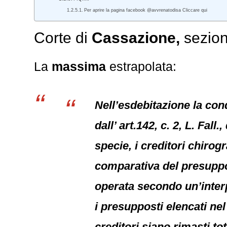
Per aprire la pagina facebook @avvrenatodisa Cliccare qui
Corte di
Cassazione,
sezion
La
massima
estrapolata:
Nell’esdebitazione la con
dall’ art.142, c. 2, L. Fal
specie, i creditori chirog
comparativa del presuppo
operata secondo un’interp
i presupposti elencati ne
creditori siano rimasti tot