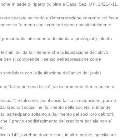
unche’ in sede di riparto (v. oltre a Cass. Sez. U n. 24214-11,
essere operata secondo un’interpretazione coerente col favor
 concesso “a meno che i creditori siano rimasti totalmente
percentuale interamente destinata ai privilegiati), riferita
ermini tali da far ritenere che la liquidazione dell’attivo
 – se ben si comprende il senso dell’espressione come
 soddisfare con la liquidazione dell’attivo del (solo)
o al “fallito persona fisica”, va sicuramente riferito anche al
uali”; e tali sono, per il socio fallito in estensione, pure e
ai creditori sociali nel fallimento della societa’ si intende
ari partecipano soltanto al fallimento dei soci loro debitori;
 – che il previo soddisfacimento del creditore sociale non e’
a;
icolo 142; avrebbe dovuto cioe’, in altre parole, specificare