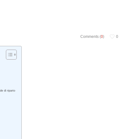
Comments (
0
)
0
e di riparto