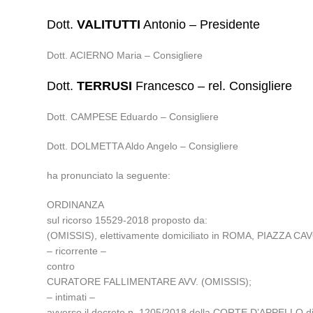
Dott.
VALITUTTI
Antonio – Presidente
Dott. ACIERNO Maria – Consigliere
Dott.
TERRUSI
Francesco – rel. Consigliere
Dott. CAMPESE Eduardo – Consigliere
Dott. DOLMETTA Aldo Angelo – Consigliere
ha pronunciato la seguente:
ORDINANZA
sul ricorso 15529-2018 proposto da:
(OMISSIS), elettivamente domiciliato in ROMA, PIAZZA CA
– ricorrente –
contro
CURATORE FALLIMENTARE AVV. (OMISSIS);
– intimati –
avverso il decreto n. 1205/2018 della CORTE D’APPELLO d