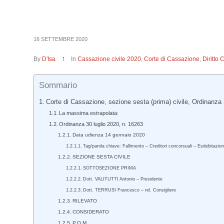
16 SETTEMBRE 2020
By
D'Isa
In
Cassazione civile 2020
,
Corte di Cassazione
,
Diritto 
Sommario
Corte di Cassazione, sezione sesta (prima) civile, Ordinanza 
La massima estrapolata:
Ordinanza 30 luglio 2020, n. 16263
Data udienza 14 gennaio 2020
Tag/parola chiave: Fallimento – Creditori concorsuali – Esdebitazion
SEZIONE SESTA CIVILE
SOTTOSEZIONE PRIMA
Dott. VALITUTTI Antonio – Presidente
Dott. TERRUSI Francesco – rel. Consigliere
RILEVATO
CONSIDERATO
P.Q.M.