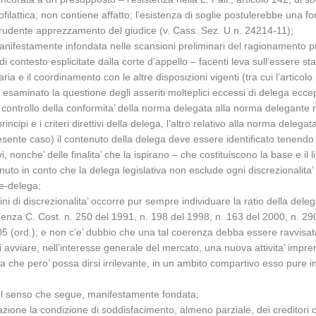
lattica, non contiene affatto; l’esistenza di soglie postulerebbe una for
rudente apprezzamento del giudice (v. Cass. Sez. U n. 24214-11);
anifestamente infondata nelle scansioni preliminari del ragionamento p
di contesto esplicitate dalla corte d’appello – facenti leva sull’essere st
ia e il coordinamento con le altre disposizioni vigenti (tra cui l’articol
 esaminato la questione degli asseriti molteplici eccessi di delega eccepi
ontrollo della conformita’ della norma delegata alla norma delegante ri
rincipi e i criteri direttivi della delega, l’altro relativo alla norma delega
presente caso) il contenuto della delega deve essere identificato tenend
ttivi, nonche’ delle finalita’ che la ispirano – che costituiscono la base e
 tenuto in conto che la delega legislativa non esclude ogni discrezionalit
gge-delega;
rgini di discrezionalita’ occorre pur sempre individuare la ratio della de
quenza C. Cost. n. 250 del 1991, n. 198 del 1998, n. 163 del 2000, n. 29
 (ord.); e non c’e’ dubbio che una tal coerenza debba essere ravvisata qu
di avviare, nell’interesse generale del mercato, una nuova attivita’ impre
za che pero’ possa dirsi irrilevante, in un ambito compartivo esso pure i
nel senso che segue, manifestamente fondata;
azione la condizione di soddisfacimento, almeno parziale, dei creditori c