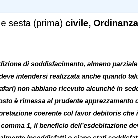
e sesta (prima)
civile
, Ordinanza
dizione di soddisfacimento, almeno parziale,
l., deve intendersi realizzata anche quando tal
rafari) non abbiano ricevuto alcunchè in sede
sto è rimessa al prudente apprezzamento de
retazione coerente col favor debitoris che i
l comma 1, il beneficio dell’esdebitazione 
almente insoddisfatti o siano stati soddisfatt