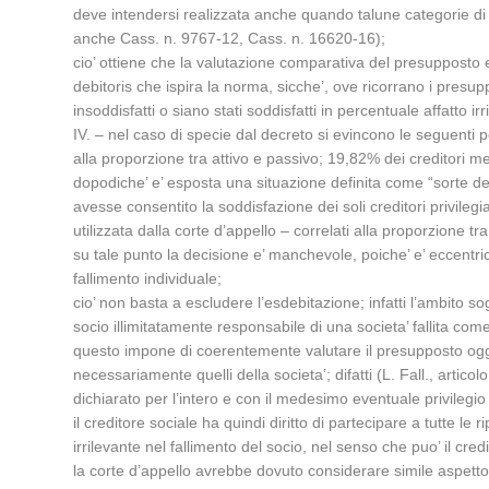
deve intendersi realizzata anche quando talune categorie di cr
anche Cass. n. 9767-12, Cass. n. 16620-16);
cio’ ottiene che la valutazione comparativa del presupposto
debitoris che ispira la norma, sicche’, ove ricorrano i presu
insoddisfatti o siano stati soddisfatti in percentuale affatto i
IV. – nel caso di specie dal decreto si evincono le seguenti pe
alla proporzione tra attivo e passivo; 19,82% dei creditori mede
dopodiche’ e’ esposta una situazione definita come “sorte della
avesse consentito la soddisfazione dei soli creditori privileg
utilizzata dalla corte d’appello – correlati alla proporzione tra
su tale punto la decisione e’ manchevole, poiche’ e’ eccentrico
fallimento individuale;
cio’ non basta a escludere l’esdebitazione; infatti l’ambito sog
socio illimitatamente responsabile di una societa’ fallita come 
questo impone di coerentemente valutare il presupposto oggettiv
necessariamente quelli della societa’; difatti (L. Fall., articol
dichiarato per l’intero e con il medesimo eventuale privilegio 
il creditore sociale ha quindi diritto di partecipare a tutte le
irrilevante nel fallimento del socio, nel senso che puo’ il cre
la corte d’appello avrebbe dovuto considerare simile aspetto d