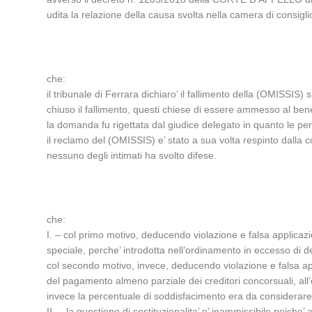
udita la relazione della causa svolta nella camera di cons
che:
il tribunale di Ferrara dichiaro’ il fallimento della (OMISSIS) 
chiuso il fallimento, questi chiese di essere ammesso al bene
la domanda fu rigettata dal giudice delegato in quanto le per
il reclamo del (OMISSIS) e’ stato a sua volta respinto dalla c
nessuno degli intimati ha svolto difese.
che:
I. – col primo motivo, deducendo violazione e falsa applicazione
speciale, perche’ introdotta nell’ordinamento in eccesso di 
col secondo motivo, invece, deducendo violazione e falsa app
del pagamento almeno parziale dei creditori concorsuali, all’es
invece la percentuale di soddisfacimento era da considerare, r
II. – la questione di costituzionalita’ e’ inammissibile poich