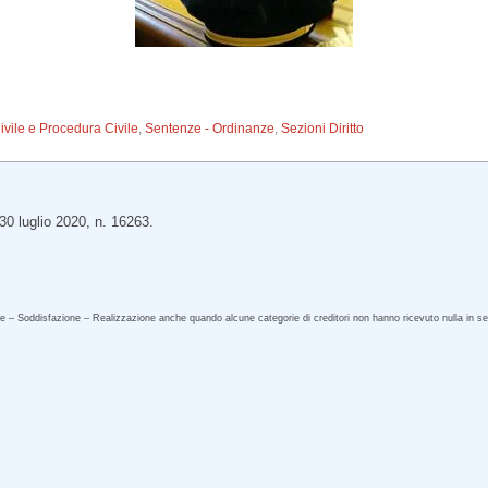
Civile e Procedura Civile
,
Sentenze - Ordinanze
,
Sezioni Diritto
30 luglio 2020, n. 16263.
e – Soddisfazione – Realizzazione anche quando alcune categorie di creditori non hanno ricevuto nulla in sed