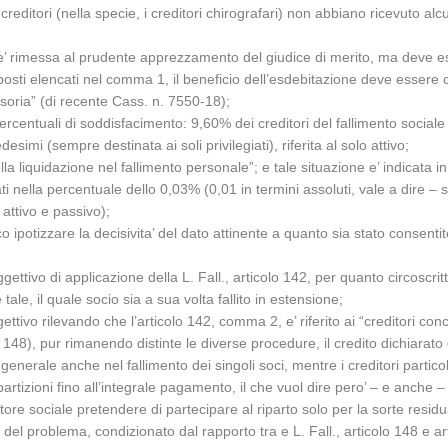
editori (nella specie, i creditori chirografari) non abbiano ricevuto alc
 e’ rimessa al prudente apprezzamento del giudice di merito, ma deve 
pposti elencati nel comma 1, il beneficio dell’esdebitazione deve essere
rrisoria” (di recente Cass. n. 7550-18);
rcentuali di soddisfacimento: 9,60% dei creditori del fallimento sociale (
simi (sempre destinata ai soli privilegiati), riferita al solo attivo;
 liquidazione nel fallimento personale”; e tale situazione e’ indicata in t
iati nella percentuale dello 0,03% (0,01 in termini assoluti, vale a dire
 attivo e passivo);
 ipotizzare la decisivita’ del dato attinente a quanto sia stato consentito
gettivo di applicazione della L. Fall., articolo 142, per quanto circoscritt
tale, il quale socio sia a sua volta fallito in estensione;
o rilevando che l’articolo 142, comma 2, e’ riferito ai “creditori concors
o 148), pur rimanendo distinte le diverse procedure, il credito dichiarato d
generale anche nel fallimento dei singoli soci, mentre i creditori particol
 ripartizioni fino all’integrale pagamento, il che vuol dire pero’ – e anche
ditore sociale pretendere di partecipare al riparto solo per la sorte residu
el problema, condizionato dal rapporto tra e L. Fall., articolo 148 e art