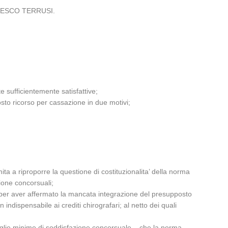
RANCESCO TERRUSI.
 sufficientemente satisfattive;
osto ricorso per cassazione in due motivi;
imita a riproporre la questione di costituzionalita’ della norma
ione concorsuali;
ne per aver affermato la mancata integrazione del presupposto
indispensabile ai crediti chirografari; al netto dei quali
i soglie minime di soddisfazione concorsuale – che la norma,