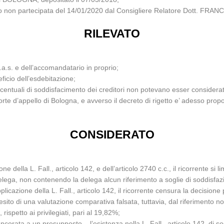
iglio non partecipata del 14/01/2020 dal Consigliere Relatore Dott. F
RILEVATO
s.a.s. e dell’accomandatario in proprio;
ficio dell’esdebitazione;
centuali di soddisfacimento dei creditori non potevano esser considerate
orte d’appello di Bologna, e avverso il decreto di rigetto e’ adesso prop
CONSIDERATO
 della L. Fall., articolo 142, e dell’articolo 2740 c.c., il ricorrente si l
delega, non contenendo la delega alcun riferimento a soglie di soddisfaz
licazione della L. Fall., articolo 142, il ricorrente censura la decisio
ito di una valutazione comparativa falsata, tuttavia, dal riferimento non 
ispetto ai privilegiati, pari al 19,82%;
e’ ancorata a un presupposto – l’esistenza nella L. Fall., articolo 142, d