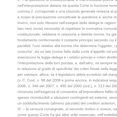
nell’interpretazione datane da questa Corte in funzione nomofi
comma 2, corrisponde a una clausola generale rimessa al p
a scopo di precisazione concettuale la questione e’ anche m
invero, non solo rilevano nell’esegesi della delega le ragioni 
ben vero ovvia) necessita’ di rispettare la normativa comunitar
costituzionale, sebbene in relazione a distinte norme, ha gia’
fondamento confermando il costante principio secondo cui il c
paralleli, l’uno relativo alla norma che determina l’oggetto, i p
cosicche’, da un lato (come fatto dalla corte d’appello nel 
inseriscono la legge-delega e i relativi principi e criteri dire
l’interpretazione della loro portata; e, dall’altro, va sempre
in relazione al grado di specificita’ dei criteri fissati nella le
per valutare, allora, se il legislatore abbia ecceduto tali ma
(v. C. Cost. n. 98 del 2008 e prima ancora, in indicativa se
2006, n. 340 del 2007; n. 490 del 2000 (ord.), n. 213 del 2005
rinvenuta nell’esigenza di consentire all’imprenditore fallito 
spesso riconducibili a situazioni contingenti ed esterne, sen
un soddisfacimento (almeno parziale) dei creditori anteriori;
III. – la censura consegnate, al secondo motivo e’ invece, 
come questa Corte ha gia’ altre volte osservato, nell’esdebit