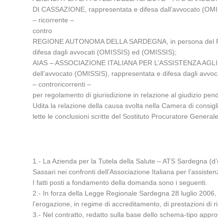
DI CASSAZIONE, rappresentata e difesa dall’avvocato (OMI
– ricorrente –
contro
REGIONE AUTONOMA DELLA SARDEGNA, in persona del Presiden
difesa dagli avvocati (OMISSIS) ed (OMISSIS);
AIAS – ASSOCIAZIONE ITALIANA PER L’ASSISTENZA AGLI SPAS
dell’avvocato (OMISSIS), rappresentata e difesa dagli avvo
– controricorrenti –
per regolamento di giurisdizione in relazione al giudizio 
Udita la relazione della causa svolta nella Camera di cons
lette le conclusioni scritte del Sostituto Procuratore Genera
1.- La Azienda per la Tutela della Salute – ATS Sardegna (d’o
Sassari nei confronti dell’Associazione Italiana per l’assist
I fatti posti a fondamento della domanda sono i seguenti.
2.- In forza della Legge Regionale Sardegna 28 luglio 2006, n.
l’erogazione, in regime di accreditamento, di prestazioni di ria
3.- Nel contratto, redatto sulla base dello schema-tipo appro