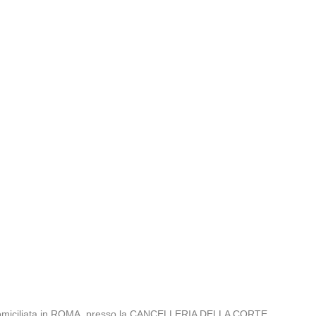
domiciliata in ROMA, presso la CANCELLERIA DELLA CORTE