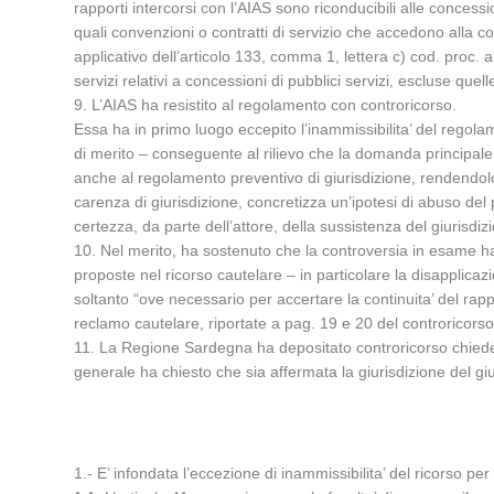
rapporti intercorsi con l’AIAS sono riconducibili alle concessi
quali convenzioni o contratti di servizio che accedono alla c
applicativo dell’articolo 133, comma 1, lettera c) cod. proc. 
servizi relativi a concessioni di pubblici servizi, escluse quell
9. L’AIAS ha resistito al regolamento con controricorso.
Essa ha in primo luogo eccepito l’inammissibilita’ del regolame
di merito – conseguente al rilievo che la domanda principale e
anche al regolamento preventivo di giurisdizione, rendendolo d
carenza di giurisdizione, concretizza un’ipotesi di abuso del 
certezza, da parte dell’attore, della sussistenza del giurisdiz
10. Nel merito, ha sostenuto che la controversia in esame ha a
proposte nel ricorso cautelare – in particolare la disapplica
soltanto “ove necessario per accertare la continuita’ del ra
reclamo cautelare, riportate a pag. 19 e 20 del controricorso
11. La Regione Sardegna ha depositato controricorso chiedendo
generale ha chiesto che sia affermata la giurisdizione del g
1.- E’ infondata l’eccezione di inammissibilita’ del ricorso pe