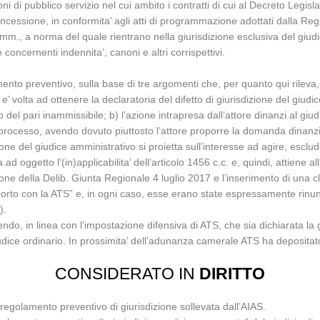
oni di pubblico servizio nel cui ambito i contratti di cui al Decreto Legis
oncessione, in conformita’ agli atti di programmazione adottati dalla Reg
amm., a norma del quale rientrano nella giurisdizione esclusiva del giudi
e concernenti indennita’, canoni e altri corrispettivi.
nto preventivo, sulla base di tre argomenti che, per quanto qui rileva, po
’ volta ad ottenere la declaratoria del difetto di giurisdizione del giudi
el pari inammissibile; b) l’azione intrapresa dall’attore dinanzi al giud
processo, avendo dovuto piuttosto l’attore proporre la domanda dinanzi al
ione del giudice amministrativo si proietta sull’interesse ad agire, esclu
d oggetto l'(in)applicabilita’ dell’articolo 1456 c.c. e, quindi, attiene 
zione della Delib. Giunta Regionale 4 luglio 2017 e l’inserimento di una
pporto con la ATS” e, in ogni caso, esse erano state espressamente rinun
).
, in linea con l’impostazione difensiva di ATS, che sia dichiarata la g
iudice ordinario. In prossimita’ dell’adunanza camerale ATS ha deposita
CONSIDERATO IN
DIRITTO
r regolamento preventivo di giurisdizione sollevata dall’AIAS.