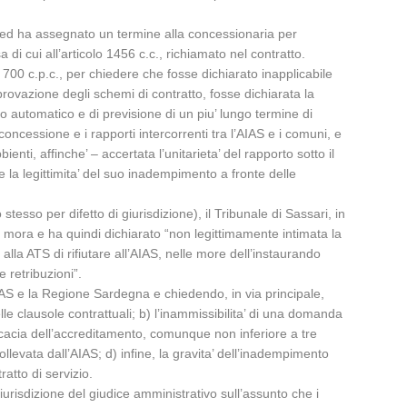
, ed ha assegnato un termine alla concessionaria per
di cui all’articolo 1456 c.c., richiamato nel contratto.
 700 c.p.c., per chiedere che fosse dichiarato inapplicabile
provazione degli schemi di contratto, fosse dichiarata la
vo automatico e di previsione di un piu’ lungo termine di
oncessione e i rapporti intercorrenti tra l’AIAS e i comuni, e
enti, affinche’ – accertata l’unitarieta’ del rapporto sotto il
e la legittimita’ del suo inadempimento a fronte delle
esso per difetto di giurisdizione), il Tribunale di Sassari, in
n mora e ha quindi dichiarato “non legittimamente intimata la
alla ATS di rifiutare all’AIAS, nelle more dell’instaurando
 retribuzioni”.
AIAS e la Regione Sardegna e chiedendo, in via principale,
delle clausole contrattuali; b) l’inammissibilita’ di una domanda
icacia dell’accreditamento, comunque non inferiore a tre
sollevata dall’AIAS; d) infine, la gravita’ dell’inadempimento
ratto di servizio.
urisdizione del giudice amministrativo sull’assunto che i