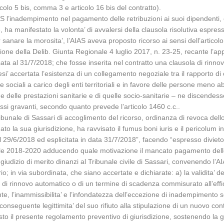
icolo 5 bis, comma 3 e articolo 16 bis del contratto).
AS l’inadempimento nel pagamento delle retribuzioni ai suoi dipendenti
a manifestato la volonta’ di avvalersi della clausola risolutiva espressa 
anare la morosita’, l’AIAS aveva proposto ricorso ai sensi dell’articolo
azione della Delib. Giunta Regionale 4 luglio 2017, n. 23-25, recante l’ap
sata al 31/7/2018; che fosse inserita nel contratto una clausola di rinno
’ accertata l’esistenza di un collegamento negoziale tra il rapporto di c
ociali a carico degli enti territoriali e in favore delle persone meno abbi
e delle prestazioni sanitarie e di quelle socio-sanitarie – ne discendess
i gravanti, secondo quanto prevede l’articolo 1460 c.c..
bunale di Sassari di accoglimento del ricorso, ordinanza di revoca dello st
o la sua giurisdizione, ha ravvisato il fumus boni iuris e il pericolum i
del 29/6/2018 ed esplicitata in data 31/7/2018”, facendo “espresso divieto 
nnale 2018-2020 adducendo quale motivazione il mancato pagamento delle
iudizio di merito dinanzi al Tribunale civile di Sassari, convenendo l’
ario; in via subordinata, che siano accertate e dichiarate: a) la validita’ 
a di rinnovo automatico o di un termine di scadenza commisurato all’eff
mente, l’inammissibilita’ e l’infondatezza dell’eccezione di inadempimento 
 conseguente legittimita’ del suo rifiuto alla stipulazione di un nuovo cont
to il presente regolamento preventivo di giurisdizione, sostenendo la gi