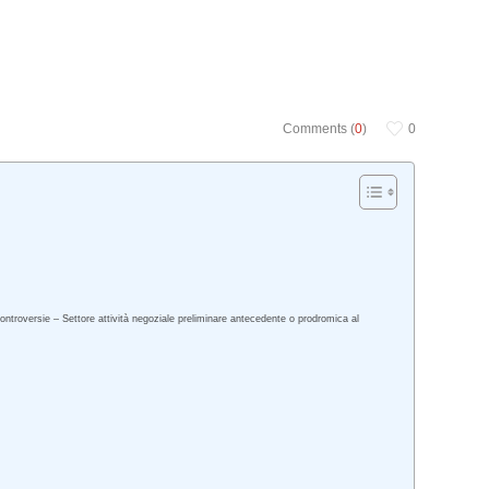
Comments (
0
)
0
Controversie – Settore attività negoziale preliminare antecedente o prodromica al