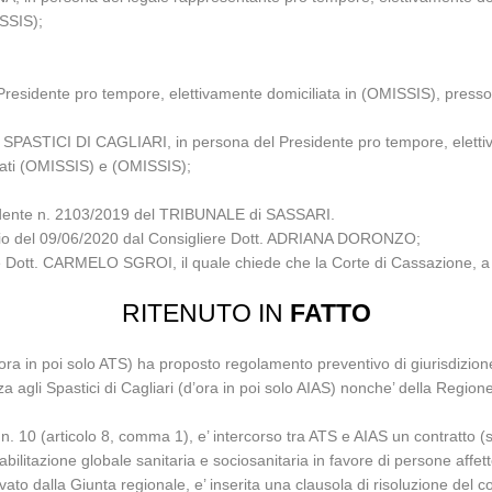
SSIS);
te pro tempore, elettivamente domiciliata in (OMISSIS), presso l’U
TICI DI CAGLIARI, in persona del Presidente pro tempore, elettivam
cati (OMISSIS) e (OMISSIS);
pendente n. 2103/2019 del TRIBUNALE di SASSARI.
iglio del 09/06/2020 dal Consigliere Dott. ADRIANA DORONZO;
le Dott. CARMELO SGROI, il quale chiede che la Corte di Cassazione, a Se
RITENUTO IN
FATTO
ra in poi solo ATS) ha proposto regolamento preventivo di giurisdizione 
enza agli Spastici di Cagliari (d’ora in poi solo AIAS) nonche’ della Reg
 10 (articolo 8, comma 1), e’ intercorso tra ATS e AIAS un contratto (seg
bilitazione globale sanitaria e sociosanitaria in favore di persone affette
vato dalla Giunta regionale, e’ inserita una clausola di risoluzione del 