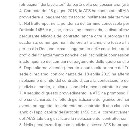
retribuzioni dei lavoratori” da parte della concessionaria (art
4. Con nota del 28 giugno 2018, la ATS ha contestato all’AI
provvedere al pagamento; trascorso inutilmente tale termine, h
5. Nel frattempo, nella pendenza del termine concessole per s
l’articolo 1456 c.c.; che, previa, se necessaria, la disapplic
perdurante efficacia del contratto, anche oltre la proroga fis
scadenza, comunque non inferiore a tre anni; che fosse altresi
per essi la Regione, circa il pagamento delle cosiddette quote s
profilo del finanziamento nonche’ dell’inscindibile connession
inadempienze dei comuni nel pagamento delle quote su di ess
6. Dopo alterne vicende (decreto inaudita altera parte del Tri
sede di reclamo, con ordinanza del 18 aprile 2019 ha affermat
risoluzione di diritto del contratto di cui alla contestazione 
giudizio di merito, la stipulazione del nuovo contratto trie
7. A seguito di questo provvedimento, la ATS ha promosso il g
che sia dichiarato il difetto di giurisdizione del giudice ordin
avente ad oggetto l’inserimento nel contratto di una clausol
anni; c) l’applicabilita’ dell’articolo 1456 c.c. e, correlativa
dell’AIAS tale da giustificare la risoluzione del contratto, con
8. Nella pendenza di questo giudizio la stessa ATS ha propos