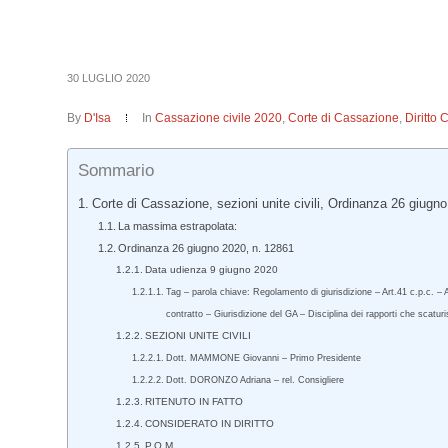
30 LUGLIO 2020
By
D'Isa
In
Cassazione civile 2020
,
Corte di Cassazione
,
Diritto 
Sommario
Corte di Cassazione, sezioni unite civili, Ordinanza 26 giugn
La massima estrapolata:
Ordinanza 26 giugno 2020, n. 12861
Data udienza 9 giugno 2020
Tag – parola chiave: Regolamento di giurisdizione – Art.41 c.p.c. – 
contratto – Giurisdizione del GA – Disciplina dei rapporti che scaturi
SEZIONI UNITE CIVILI
Dott. MAMMONE Giovanni – Primo Presidente
Dott. DORONZO Adriana – rel. Consigliere
RITENUTO IN FATTO
CONSIDERATO IN DIRITTO
P.Q.M.