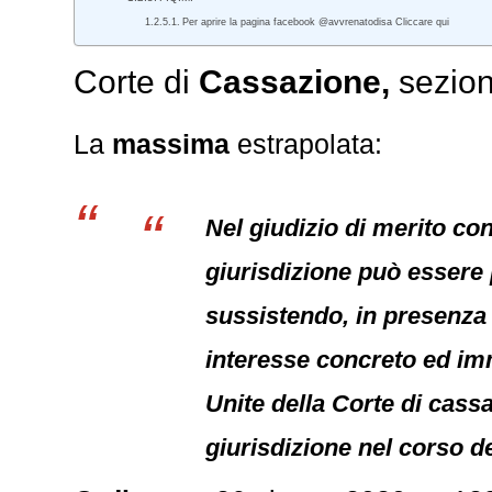
Per aprire la pagina facebook @avvrenatodisa Cliccare qui
Corte di
Cassazione,
sezion
La
massima
estrapolata:
Nel giudizio di merito co
giurisdizione può essere
sussistendo, in presenza d
interesse concreto ed imme
Unite della Corte di cass
giurisdizione nel corso de