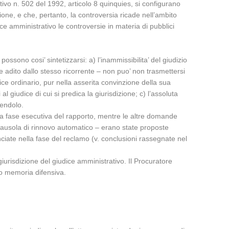
lativo n. 502 del 1992, articolo 8 quinquies, si configurano
ione, e che, pertanto, la controversia ricade nell’ambito
ce amministrativo le controversie in materia di pubblici
ssono cosi’ sintetizzarsi: a) l’inammissibilita’ del giudizio
ce adito dallo stesso ricorrente – non puo’ non trasmettersi
ice ordinario, pur nella asserita convinzione della sua
 giudice di cui si predica la giurisdizione; c) l’assoluta
dendolo.
alla fase esecutiva del rapporto, mentre le altre domande
 clausola di rinnovo automatico – erano state proposte
ciate nella fase del reclamo (v. conclusioni rassegnate nel
iurisdizione del giudice amministrativo. Il Procuratore
to memoria difensiva.