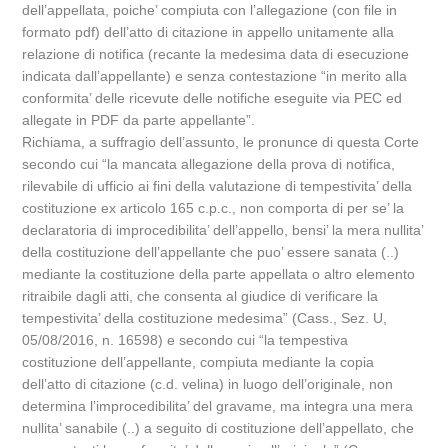
dell’appellata, poiche’ compiuta con l’allegazione (con file in
formato pdf) dell’atto di citazione in appello unitamente alla
relazione di notifica (recante la medesima data di esecuzione
indicata dall’appellante) e senza contestazione “in merito alla
conformita’ delle ricevute delle notifiche eseguite via PEC ed
allegate in PDF da parte appellante”.
Richiama, a suffragio dell’assunto, le pronunce di questa Corte
secondo cui “la mancata allegazione della prova di notifica,
rilevabile di ufficio ai fini della valutazione di tempestivita’ della
costituzione ex articolo 165 c.p.c., non comporta di per se’ la
declaratoria di improcedibilita’ dell’appello, bensi’ la mera nullita’
della costituzione dell’appellante che puo’ essere sanata (..)
mediante la costituzione della parte appellata o altro elemento
ritraibile dagli atti, che consenta al giudice di verificare la
tempestivita’ della costituzione medesima” (Cass., Sez. U,
05/08/2016, n. 16598) e secondo cui “la tempestiva
costituzione dell’appellante, compiuta mediante la copia
dell’atto di citazione (c.d. velina) in luogo dell’originale, non
determina l’improcedibilita’ del gravame, ma integra una mera
nullita’ sanabile (..) a seguito di costituzione dell’appellato, che