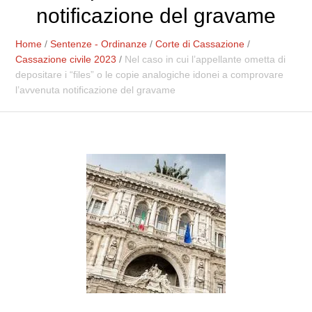
notificazione del gravame
Home
/
Sentenze - Ordinanze
/
Corte di Cassazione
/
Cassazione civile 2023
/
Nel caso in cui l’appellante ometta di
depositare i “files” o le copie analogiche idonei a comprovare
l’avvenuta notificazione del gravame