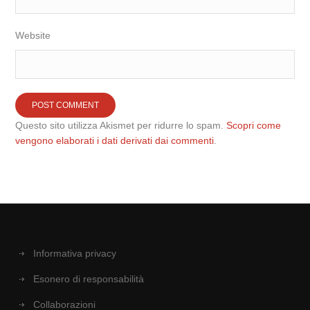
Website
Questo sito utilizza Akismet per ridurre lo spam.
Scopri come
vengono elaborati i dati derivati dai commenti
.
Informativa privacy
Esonero di responsabilità
Collaborazioni