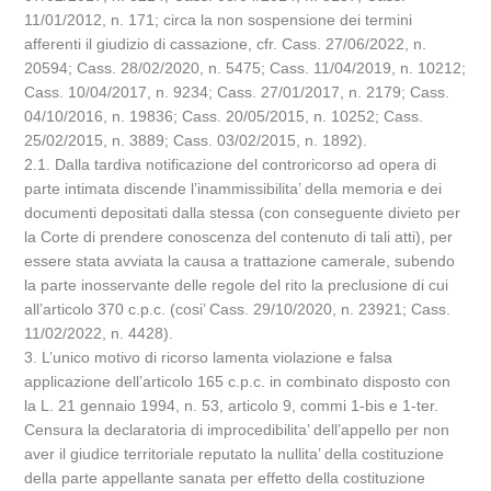
11/01/2012, n. 171; circa la non sospensione dei termini
afferenti il giudizio di cassazione, cfr. Cass. 27/06/2022, n.
20594; Cass. 28/02/2020, n. 5475; Cass. 11/04/2019, n. 10212;
Cass. 10/04/2017, n. 9234; Cass. 27/01/2017, n. 2179; Cass.
04/10/2016, n. 19836; Cass. 20/05/2015, n. 10252; Cass.
25/02/2015, n. 3889; Cass. 03/02/2015, n. 1892).
2.1. Dalla tardiva notificazione del controricorso ad opera di
parte intimata discende l’inammissibilita’ della memoria e dei
documenti depositati dalla stessa (con conseguente divieto per
la Corte di prendere conoscenza del contenuto di tali atti), per
essere stata avviata la causa a trattazione camerale, subendo
la parte inosservante delle regole del rito la preclusione di cui
all’articolo 370 c.p.c. (cosi’ Cass. 29/10/2020, n. 23921; Cass.
11/02/2022, n. 4428).
3. L’unico motivo di ricorso lamenta violazione e falsa
applicazione dell’articolo 165 c.p.c. in combinato disposto con
la L. 21 gennaio 1994, n. 53, articolo 9, commi 1-bis e 1-ter.
Censura la declaratoria di improcedibilita’ dell’appello per non
aver il giudice territoriale reputato la nullita’ della costituzione
della parte appellante sanata per effetto della costituzione