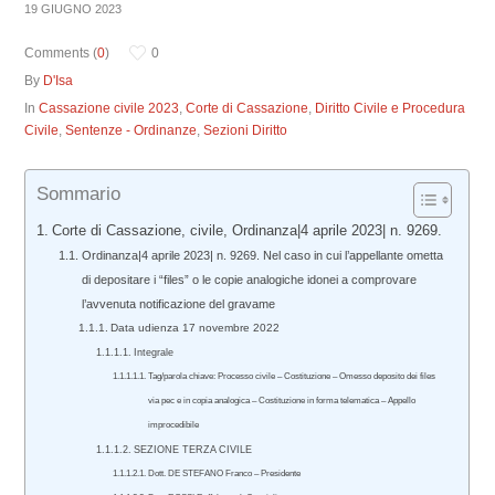
19 GIUGNO 2023
Comments (
0
)
0
By
D'Isa
In
Cassazione civile 2023
,
Corte di Cassazione
,
Diritto Civile e Procedura
Civile
,
Sentenze - Ordinanze
,
Sezioni Diritto
Sommario
Corte di Cassazione, civile, Ordinanza|4 aprile 2023| n. 9269.
Ordinanza|4 aprile 2023| n. 9269. Nel caso in cui l’appellante ometta
di depositare i “files” o le copie analogiche idonei a comprovare
l’avvenuta notificazione del gravame
Data udienza 17 novembre 2022
Integrale
Tag/parola chiave: Processo civile – Costituzione – Omesso deposito dei files
via pec e in copia analogica – Costituzione in forma telematica – Appello
improcedibile
SEZIONE TERZA CIVILE
Dott. DE STEFANO Franco – Presidente