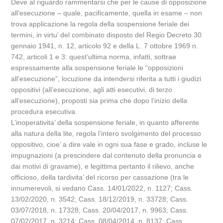
Deve al riguardo rammentarsi che per le cause di opposizione
all’esecuzione – quale, pacificamente, quella in esame – non
trova applicazione la regola della sospensione feriale dei
termini, in virtu’ del combinato disposto del Regio Decreto 30
gennaio 1941, n. 12, articolo 92 e della L. 7 ottobre 1969 n.
742, articoli 1 e 3: quest’ultima norma, infatti, sottrae
espressamente alla sospensione feriale le “opposizioni
all’esecuzione”, locuzione da intendersi riferita a tutti i giudizi
oppositivi (all’esecuzione, agli atti esecutivi, di terzo
all’esecuzione), proposti sia prima che dopo l’inizio della
procedura esecutiva.
L’inoperativita’ della sospensione feriale, in quanto afferente
alla natura della lite, regola l’intero svolgimento del processo
oppositivo, cioe’ a dire vale in ogni sua fase e grado, incluse le
impugnazioni (a prescindere dal contenuto della pronuncia e
dai motivi di gravame), e legittima pertanto il rilievo, anche
officioso, della tardivita’ del ricorso per cassazione (tra le
innumerevoli, si vedano Cass. 14/01/2022, n. 1127; Cass.
13/02/2020, n. 3542; Cass. 18/12/2019, n. 33728; Cass.
03/07/2018, n. 17328; Cass. 20/04/2017, n. 9963; Cass.
07/02/2017, n. 3214; Cass. 08/04/2014, n. 8137; Cass.