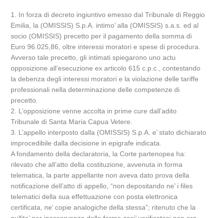
1. In forza di decreto ingiuntivo emesso dal Tribunale di Reggio
Emilia, la (OMISSIS) S.p.A. intimo’ alla (OMISSIS) s.a.s. ed al
socio (OMISSIS) precetto per il pagamento della somma di
Euro 96.025,86, oltre interessi moratori e spese di procedura.
Avverso tale precetto, gli intimati spiegarono uno actu
opposizione all’esecuzione ex articolo 615 c.p.c., contestando
la debenza degli interessi moratori e la violazione delle tariffe
professionali nella determinazione delle competenze di
precetto.
2. L’opposizione venne accolta in prime cure dall’adito
Tribunale di Santa Maria Capua Vetere.
3. L’appello interposto dalla (OMISSIS) S.p.A. e’ stato dichiarato
improcedibile dalla decisione in epigrafe indicata.
A fondamento della declaratoria, la Corte partenopea ha:
rilevato che all’atto della costituzione, avvenuta in forma
telematica, la parte appellante non aveva dato prova della
notificazione dell’atto di appello, “non depositando ne’ i files
telematici della sua effettuazione con posta elettronica
certificata, ne’ copie analogiche della stessa”; ritenuto che la