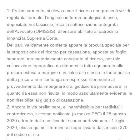
1. Preliminarmente, si rileva come il ricorso non presenti vizi di
regolarita’ formale: l’originale in forma analogica di esso,
depositato nel fascicolo, reca la sottoscrizione autografa
dell’Avvocato (OMISSIS), difensore abilitato al patrocinio
innanzi la Suprema Corte.
Del pari, validamente conferita appare la procura speciale per
la proposizione del ricorso per cassazione, apposta su foglio
separato, ma materialmente congiunto al ricorso, per tale
collocazione topografica da ritenersi in tutto equiparata alla
procura estesa a margine o in calce allo stesso: e tanto pur se
detta procura non contenga un espresso riferimento al
provvedimento da impugnare o al giudizio da promuovere, in
quanto da essa non risulta, in modo assolutamente evidente, la
non riferibilita’ al giudizio di cassazione.
2. Ancora in via preliminare, e’ inammissibile per tardivita’ il
controricorso, siccome notificato (a mezzo PEC) il 28 agosto
2020 a fronte della notifica del ricorso perfezionata il 1 luglio
2020, elasso quindi il termine all’uopo fissato dall’articolo 370
del codice di rito.