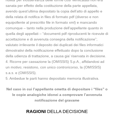
nullita’ per inosservanza delle forme cosi’ verificatasi non era
sanata per effetto della costituzione della parte appellata,
avendo quest’ultima depositato la copia dell’atto di appello e
della relata di notifica in files di formato pdf (diverso e non
equipollente al prescritto file in formato xml) e mancando
comunque – tanto nella produzione dell’appellante quanto in
quella degli appellati – “documenti pdf riproducenti le ricevute di
accettazione e di avvenuta consegna della notificazione”;
valutato irrilevante il deposito dei duplicati dei files informatici
dimostrativi della notificazione effettuato dopo la conclusione
della udienza di trattazione, a causa gia’ riservata in decisione.
4. Ricorre per cassazione la (OMISSIS) S.p.A., affidandosi ad
un motivo; resistono, con unico controricorso, la (OMISSIS)
s.a.s. e (OMISSIS).
5. Ambedue le parti hanno depositato memoria illustrativa.
Nel caso in cui l’appellante ometta di depositare i “files” o
le copie analogiche idonei a comprovare l’avvenuta
notificazione del gravame
RAGIONI
DELLA DECISIONE