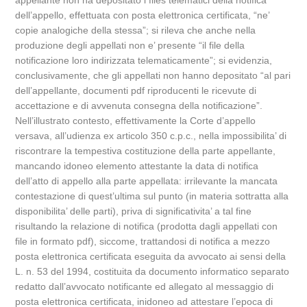
appellante non ha depositato i files telematici della notifica
dell’appello, effettuata con posta elettronica certificata, “ne’
copie analogiche della stessa”; si rileva che anche nella
produzione degli appellati non e’ presente “il file della
notificazione loro indirizzata telematicamente”; si evidenzia,
conclusivamente, che gli appellati non hanno depositato “al pari
dell’appellante, documenti pdf riproducenti le ricevute di
accettazione e di avvenuta consegna della notificazione”.
Nell’illustrato contesto, effettivamente la Corte d’appello
versava, all’udienza ex articolo 350 c.p.c., nella impossibilita’ di
riscontrare la tempestiva costituzione della parte appellante,
mancando idoneo elemento attestante la data di notifica
dell’atto di appello alla parte appellata: irrilevante la mancata
contestazione di quest’ultima sul punto (in materia sottratta alla
disponibilita’ delle parti), priva di significativita’ a tal fine
risultando la relazione di notifica (prodotta dagli appellati con
file in formato pdf), siccome, trattandosi di notifica a mezzo
posta elettronica certificata eseguita da avvocato ai sensi della
L. n. 53 del 1994, costituita da documento informatico separato
redatto dall’avvocato notificante ed allegato al messaggio di
posta elettronica certificata, inidoneo ad attestare l’epoca di