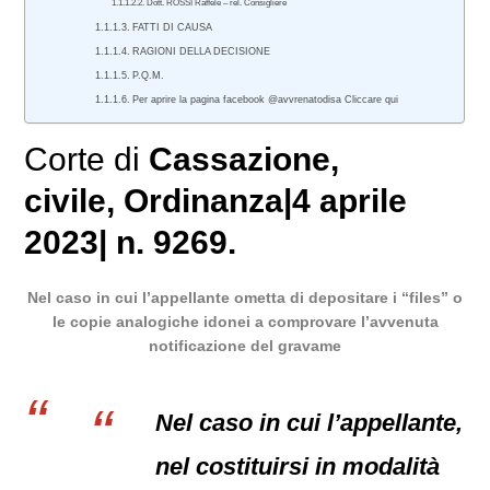
Dott. ROSSI Raffele – rel. Consigliere
FATTI DI CAUSA
RAGIONI DELLA DECISIONE
P.Q.M.
Per aprire la pagina facebook @avvrenatodisa Cliccare qui
Corte di
Cassazione
,
civile
, Ordinanza|4 aprile
2023| n. 9269.
Nel caso in cui l’appellante ometta di depositare i “files” o
le copie analogiche idonei a comprovare l’avvenuta
notificazione del gravame
Nel caso in cui l’appellante,
nel costituirsi in modalità