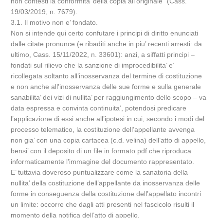
non contesti la conformita’ della copia all’originale” (Cass.
19/03/2019, n. 7679).
3.1. Il motivo non e’ fondato.
Non si intende qui certo confutare i principi di diritto enunciati
dalle citate pronunce (e ribaditi anche in piu’ recenti arresti: da
ultimo, Cass. 15/11/2022, n. 33601): anzi, a siffatti principi –
fondati sul rilievo che la sanzione di improcedibilita’ e’
ricollegata soltanto all’inosservanza del termine di costituzione
e non anche all’inosservanza delle sue forme e sulla generale
sanabilita’ dei vizi di nullita’ per raggiungimento dello scopo – va
data espressa e convinta continuita’, potendosi predicare
l’applicazione di essi anche all’ipotesi in cui, secondo i modi del
processo telematico, la costituzione dell’appellante avvenga
non gia’ con una copia cartacea (c.d. velina) dell’atto di appello,
bensi’ con il deposito di un file in formato pdf che riproduca
informaticamente l’immagine del documento rappresentato.
E’ tuttavia doveroso puntualizzare come la sanatoria della
nullita’ della costituzione dell’appellante da inosservanza delle
forme in conseguenza della costituzione dell’appellato incontri
un limite: occorre che dagli atti presenti nel fascicolo risulti il
momento della notifica dell’atto di appello.