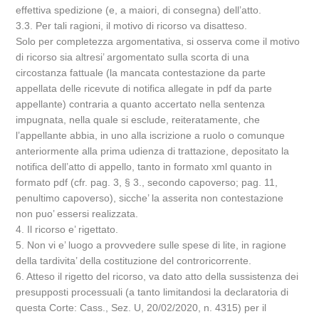
effettiva spedizione (e, a maiori, di consegna) dell’atto.
3.3. Per tali ragioni, il motivo di ricorso va disatteso.
Solo per completezza argomentativa, si osserva come il motivo
di ricorso sia altresi’ argomentato sulla scorta di una
circostanza fattuale (la mancata contestazione da parte
appellata delle ricevute di notifica allegate in pdf da parte
appellante) contraria a quanto accertato nella sentenza
impugnata, nella quale si esclude, reiteratamente, che
l’appellante abbia, in uno alla iscrizione a ruolo o comunque
anteriormente alla prima udienza di trattazione, depositato la
notifica dell’atto di appello, tanto in formato xml quanto in
formato pdf (cfr. pag. 3, § 3., secondo capoverso; pag. 11,
penultimo capoverso), sicche’ la asserita non contestazione
non puo’ essersi realizzata.
4. Il ricorso e’ rigettato.
5. Non vi e’ luogo a provvedere sulle spese di lite, in ragione
della tardivita’ della costituzione del controricorrente.
6. Atteso il rigetto del ricorso, va dato atto della sussistenza dei
presupposti processuali (a tanto limitandosi la declaratoria di
questa Corte: Cass., Sez. U, 20/02/2020, n. 4315) per il