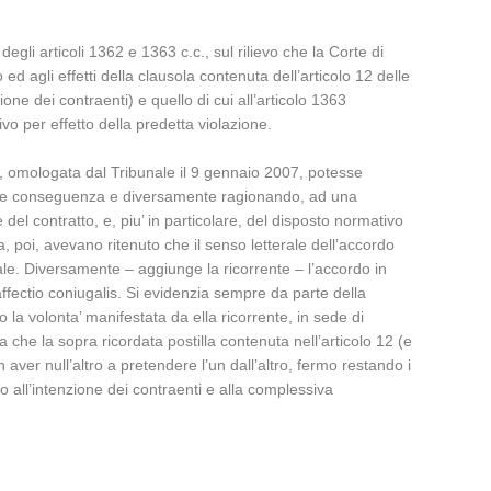
egli articoli 1362 e 1363 c.c., sul rilievo che la Corte di
d agli effetti della clausola contenuta dell’articolo 12 delle
one dei contraenti) e quello di cui all’articolo 1363
o per effetto della predetta violazione.
e, omologata dal Tribunale il 9 gennaio 2007, potesse
, come conseguenza e diversamente ragionando, ad una
del contratto, e, piu’ in particolare, del disposto normativo
a, poi, avevano ritenuto che il senso letterale dell’accordo
iale. Diversamente – aggiunge la ricorrente – l’accordo in
affectio coniugalis. Si evidenzia sempre da parte della
 la volonta’ manifestata da ella ricorrente, in sede di
va che la sopra ricordata postilla contenuta nell’articolo 12 (e
 aver null’altro a pretendere l’un dall’altro, fermo restando i
o all’intenzione dei contraenti e alla complessiva