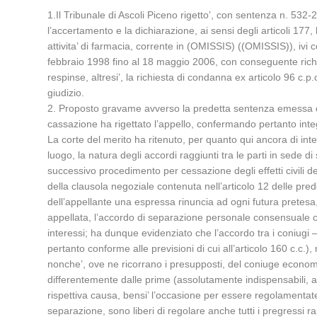
1.Il Tribunale di Ascoli Piceno rigetto’, con sentenza n. 5
l’accertamento e la dichiarazione, ai sensi degli articoli 177
attivita’ di farmacia, corrente in (OMISSIS) ((OMISSIS)), ivi 
febbraio 1998 fino al 18 maggio 2006, con conseguente richi
respinse, altresi’, la richiesta di condanna ex articolo 96 c.
giudizio.
2. Proposto gravame avverso la predetta sentenza emessa da
cassazione ha rigettato l’appello, confermando pertanto int
La corte del merito ha ritenuto, per quanto qui ancora di int
luogo, la natura degli accordi raggiunti tra le parti in sede
successivo procedimento per cessazione degli effetti civili de
della clausola negoziale contenuta nell’articolo 12 delle pred
dell’appellante una espressa rinuncia ad ogni futura pretes
appellata, l’accordo di separazione personale consensuale co
interessi; ha dunque evidenziato che l’accordo tra i coniugi 
pertanto conforme alle previsioni di cui all’articolo 160 c.c.
nonche’, ove ne ricorrano i presupposti, del coniuge economi
differentemente dalle prime (assolutamente indispensabili, aff
rispettiva causa, bensi’ l’occasione per essere regolamentate
separazione, sono liberi di regolare anche tutti i pregressi ra