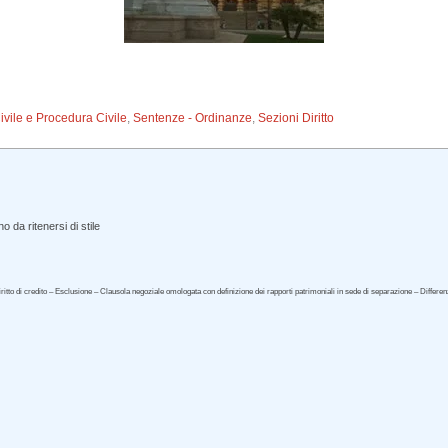
Civile e Procedura Civile
,
Sentenze - Ordinanze
,
Sezioni Diritto
 da ritenersi di stile
tto di credito – Esclusione – Clausola negoziale omologata con definizione dei rapporti patrimoniali in sede di separazione – Differenza