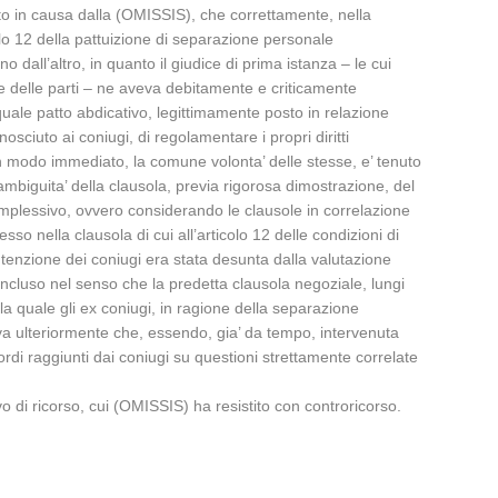
ntato in causa dalla (OMISSIS), che correttamente, nella
colo 12 della pattuizione di separazione personale
 dall’altro, in quanto il giudice di prima istanza – le cui
iale delle parti – ne aveva debitamente e criticamente
quale patto abdicativo, legittimamente posto in relazione
sciuto ai coniugi, di regolamentare i propri diritti
 in modo immediato, la comune volonta’ delle stesse, e’ tenuto
di ambiguita’ della clausola, previa rigorosa dimostrazione, del
complessivo, ovvero considerando le clausole in correlazione
so nella clausola di cui all’articolo 12 delle condizioni di
intenzione dei coniugi era stata desunta dalla valutazione
concluso nel senso che la predetta clausola negoziale, lungi
la quale gli ex coniugi, in ragione della separazione
ava ulteriormente che, essendo, gia’ da tempo, intervenuta
rdi raggiunti dai coniugi su questioni strettamente correlate
 di ricorso, cui (OMISSIS) ha resistito con controricorso.