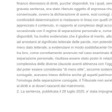
financo dismissivo di diritti, purche’ disponibili, tra i quali
gravata sentenza, era stato ritenuto oggetto di espressa rinunc
consensuale, ovvero la dichiarazione di avere, essi coniugi, ri
condivisibili determinazioni si rivelavano in linea con quelli
apprezzato il contenuto, in rapporto al complesso degli accor
occasionale con il regime di separazione personale e, come tal
disponibili; ha inoltre evidenziato che il giudice di merito, 
ad arrestarsi al significato letterale delle parole, non potendo
mero dato letterale, a evidenziare in modo soddisfacente l’in
tra loro, come correttamente avvenuto nel caso esaminato dal T
separazione personale, risultava essere stato posto in relazi
complessiva delle diverse clausole aventi attinenza con l’ogge
dal poter essere considerata “di mero stile”, siccome sostenu
coniugale, avevano inteso definire anche gli aspetti patrimon
l’omologa della separazione coniugale, il Tribunale non avreb
ai diritti e ai doveri nascenti dal matrimonio.
2. La sentenza, pubblicata il 28 luglio 2020, e’ stata impugn