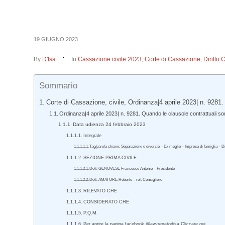
19 GIUGNO 2023
By
D'Isa
In
Cassazione civile 2023
,
Corte di Cassazione
,
Diritto 
Sommario
Corte di Cassazione, civile, Ordinanza|4 aprile 2023| n. 9281.
Ordinanza|4 aprile 2023| n. 9281. Quando le clausole contrattuali sono
Data udienza 24 febbraio 2023
Integrale
Tag/parola chiave: Separazione e divorzio – Ex moglie – Impresa di famiglia – Diri
SEZIONE PRIMA CIVILE
Dott. GENOVESE Francesco Antonio – Presidente
Dott. AMATORE Roberto – rel. Consigliere
RILEVATO CHE
CONSIDERATO CHE
P.Q.M.
Per aprire la pagina facebook @avvrenatodisa Cliccare qui