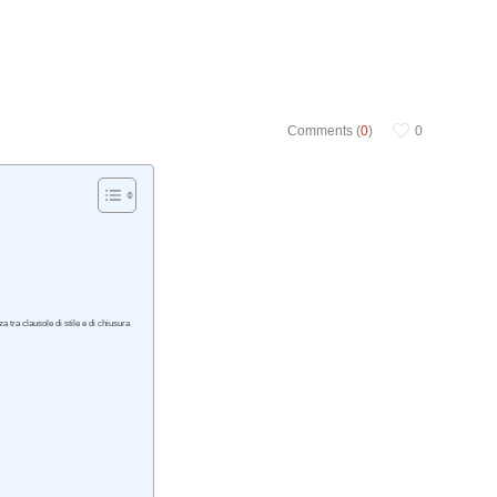
Comments (
0
)
0
 tra clausole di stile e di chiusura