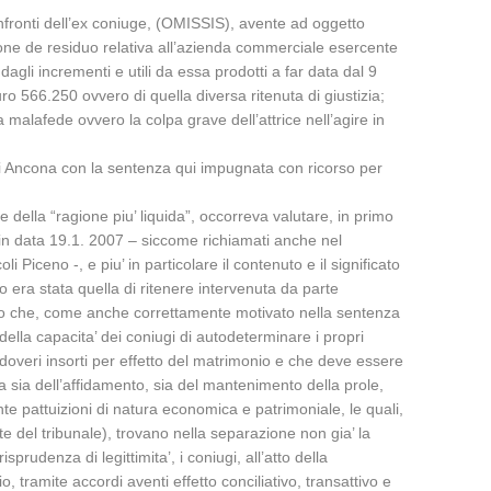
nfronti dell’ex coniuge, (OMISSIS), avente ad oggetto
munione de residuo relativa all’azienda commerciale esercente
agli incrementi e utili da essa prodotti a far data dal 9
566.250 ovvero di quella diversa ritenuta di giustizia;
 malafede ovvero la colpa grave dell’attrice nell’agire in
i Ancona con la sentenza qui impugnata con ricorso per
 della “ragione piu’ liquida”, occorreva valutare, in primo
e in data 19.1. 2007 – siccome richiamati anche nel
Piceno -, e piu’ in particolare il contenuto e il significato
o era stata quella di ritenere intervenuta da parte
ato che, come anche correttamente motivato nella sentenza
lla capacita’ dei coniugi di autodeterminare i propri
 doveri insorti per effetto del matrimonio e che deve essere
na sia dell’affidamento, sia del mantenimento della prole,
e pattuizioni di natura economica e patrimoniale, le quali,
te del tribunale), trovano nella separazione non gia’ la
udenza di legittimita’, i coniugi, all’atto della
, tramite accordi aventi effetto conciliativo, transattivo e