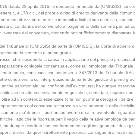
32-2016 datata 29 aprile 2016, le domande formulate da (OMISSIS) nei co
, lettera c, e 178 c.c., del proprio diritto di credito derivante dalla co
comprese attrezzature, merci e immobili adibiti al suo esercizio, nonche’ d
esta di condanna del convenuto al pagamento della somma pari ad Euro 
p.c. avanzata dal convenuto, ritenendo non sufficientemente dimostrata la
l Tribunale di (OMISSIS) da parte di (OMISSIS), la Corte di appello d
egralmente la sentenza di primo grado.
eresse, che, decidendo la causa in applicazione del principio processuale
 di separazione coniugale consensuale, come tali omologati dal Tribunal
l matrimonio, conclusosi con sentenza n. 347/2013 del Tribunale di Ascoli 
ette condizioni, la cui interpretazione da parte del giudice di primo grad
a, anche patrimoniale, nei confronti dell’ex coniuge; ha dunque osserv
stituisce un atto essenzialmente negoziale e, come tale, espressione de
– oltre ad un contenuto essenziale (che non puo’ mai derogare i diritti e
), rappresentato dal consenso reciproco a vivere separati e dalla discipli
camente piu’ debole – puo’ anche averne un altro eventuale, riguardant
inche’ l’atto che le riporta superi il vaglio della relativa omologa da par
; ha dunque ricordato che, conformemente agli insegnamenti della giurispr
pporti, diversi da quelli strettamente personali conseguenti al matrimonio