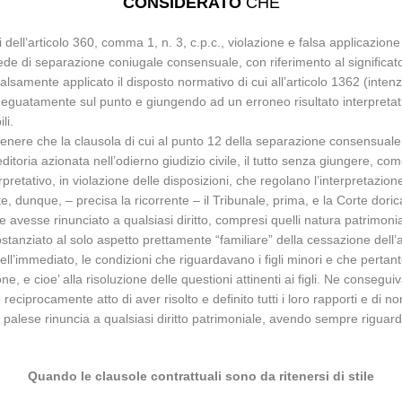
CONSIDERATO
CHE
dell’articolo 360, comma 1, n. 3, c.p.c., violazione e falsa applicazione d
sede di separazione coniugale consensuale, con riferimento al significato e
lsamente applicato il disposto normativo di cui all’articolo 1362 (intenzi
eguatamente sul punto e giungendo ad un erroneo risultato interpretativ
li.
tenere che la clausola di cui al punto 12 della separazione consensual
reditoria azionata nell’odierno giudizio civile, il tutto senza giungere
etativo, in violazione delle disposizioni, che regolano l’interpretazione 
e, dunque, – precisa la ricorrente – il Tribunale, prima, e la Corte doric
e avesse rinunciato a qualsiasi diritto, compresi quelli natura patrimon
ostanziato al solo aspetto prettamente “familiare” della cessazione dell’
ll’immediato, le condizioni che riguardavano i figli minori e che pertanto
e, e cioe’ alla risoluzione delle questioni attinenti ai figli. Ne consegui
iprocamente atto di aver risolto e definito tutti i loro rapporti e di non
a palese rinuncia a qualsiasi diritto patrimoniale, avendo sempre riguard
Quando le clausole contrattuali sono da ritenersi di stile