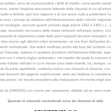
, senza dubbio, sono da ricomprendere i diritti di credito, come quello va
ia, stante l’esplicita elocuzione letterale della clausola di cui all’arti
solto e definito ogni loro rapporto e di non avere nulla a pretendere l’uno
 che sono i principi da adottare nell’interpretazione della volonta’ negoz
di omologati, secondo quanto previsto dagli articoli 1362 e 1363 c.c., 
e, ricondotto nel novero delle intese rientranti nell’ampio potere, ricono
allorquando le espressioni usate dalle parti negoziali facciano emergere,
 fare ricorso agli ulteriori criteri ermeneutici, se non fuori dall’ipotesi 
tento contrattuale, che andra’ verificato anche alla luce del contesto 
ribunale, laddove il carattere prioritario dell’elemento letterale, espres
one con il criterio logico-sistematico, nel rispetto del quale la comune 
tto trattato nell’atto in cui le stesse sono state inserite; ha, dunque, 
to da parte appellante, costituiva invece una clausola di chiusura, con 
iali derivanti dal rapporto matrimoniale, tanto piu’ laddove si consider
be potuto, ne’ dovuto procedere alla rivalutazione nel merito degli acco
ata da (OMISSIS) con ricorso per cassazione, affidato ad un unico motivo
Quando le clausole contrattuali sono da ritenersi di stile