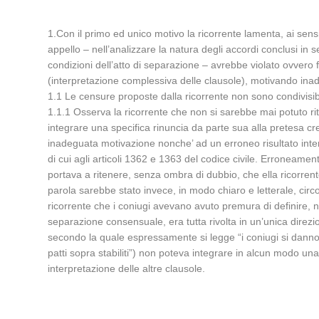
1.Con il primo ed unico motivo la ricorrente lamenta, ai sensi 
appello – nell’analizzare la natura degli accordi conclusi in 
condizioni dell’atto di separazione – avrebbe violato ovvero fa
(interpretazione complessiva delle clausole), motivando inad
1.1 Le censure proposte dalla ricorrente non sono condivisibi
1.1.1 Osserva la ricorrente che non si sarebbe mai potuto ri
integrare una specifica rinuncia da parte sua alla pretesa c
inadeguata motivazione nonche’ ad un erroneo risultato interpr
di cui agli articoli 1362 e 1363 del codice civile. Erroneament
portava a ritenere, senza ombra di dubbio, che ella ricorrent
parola sarebbe stato invece, in modo chiaro e letterale, circ
ricorrente che i coniugi avevano avuto premura di definire, ne
separazione consensuale, era tutta rivolta in un’unica direzion
secondo la quale espressamente si legge “i coniugi si danno rec
patti sopra stabiliti”) non poteva integrare in alcun modo un
interpretazione delle altre clausole.