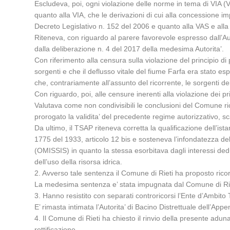
Escludeva, poi, ogni violazione delle norme in tema di VIA 
quanto alla VIA, che le derivazioni di cui alla concessione im
Decreto Legislativo n. 152 del 2006 e quanto alla VAS e alla V
Riteneva, con riguardo al parere favorevole espresso dall’Aut
dalla deliberazione n. 4 del 2017 della medesima Autorita’.
Con riferimento alla censura sulla violazione del principio d
sorgenti e che il deflusso vitale del fiume Farfa era stato e
che, contrariamente all’assunto del ricorrente, le sorgenti de
Con riguardo, poi, alle censure inerenti alla violazione dei p
Valutava come non condivisibili le conclusioni del Comune ric
prorogato la validita’ del precedente regime autorizzativo, sc
Da ultimo, il TSAP riteneva corretta la qualificazione dell’
1775 del 1933, articolo 12 bis e sosteneva l’infondatezza de
(OMISSIS) in quanto la stessa esorbitava dagli interessi ded
dell’uso della risorsa idrica.
2. Avverso tale sentenza il Comune di Rieti ha proposto rico
La medesima sentenza e’ stata impugnata dal Comune di Rieti
3. Hanno resistito con separati controricorsi l’Ente d’Ambit
E’ rimasta intimata l’Autorita’ di Bacino Distrettuale dell’App
4. Il Comune di Rieti ha chiesto il rinvio della presente adun
rettificazione.