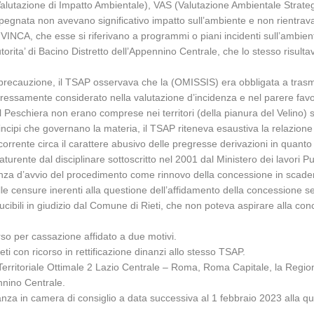
(Valutazione di Impatto Ambientale), VAS (Valutazione Ambientale Strate
pegnata non avevano significativo impatto sull’ambiente e non rientravano 
INCA, che esse si riferivano a programmi o piani incidenti sull’ambiente, 
orita’ di Bacino Distretto dell’Appennino Centrale, che lo stesso risulta
i precauzione, il TSAP osservava che la (OMISSIS) era obbligata a trasme
spressamente considerato nella valutazione d’incidenza e nel parere favor
l Peschiera non erano comprese nei territori (della pianura del Velino) so
rincipi che governano la materia, il TSAP riteneva esaustiva la relazione 
orrente circa il carattere abusivo delle pregresse derivazioni in quanto 
aturente dal disciplinare sottoscritto nel 2001 dal Ministero dei lavori 
istanza d’avvio del procedimento come rinnovo della concessione in sca
lle censure inerenti alla questione dell’affidamento della concessione s
ucibili in giudizio dal Comune di Rieti, che non poteva aspirare alla c
rso per cassazione affidato a due motivi.
 con ricorso in rettificazione dinanzi allo stesso TSAP.
o Territoriale Ottimale 2 Lazio Centrale – Roma, Roma Capitale, la Regi
ennino Centrale.
anza in camera di consiglio a data successiva al 1 febbraio 2023 alla qua