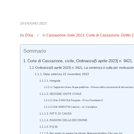
19 GIUGNO 2023
By
D'Isa
In
Cassazione civile 2023
,
Corte di Cassazione
,
Diritto 
Sommario
Corte di Cassazione, civile, Ordinanza|5 aprile 2023| n. 9421.
Ordinanza|5 aprile 2023| n. 9421. La sentenza è nulla per motivazi
Data udienza 22 novembre 2022
Integrale
Tag/parola chiave: Acque pubbliche – Rinnovo della concessione di derivazione ad 
SEZIONE UNITE CIVILE
Dott. D’ASCOLA Pasquale – Primo Presidente f.f.
Dott. MAROTTA Caterina – rel. Consigliere
FATTI DI CAUSA
RAGIONI DELLA DECISIONE
P.Q.M.
Per aprire la pagina facebook @avvrenatodisa Cliccare qui