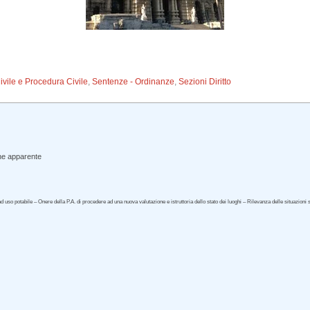
Civile e Procedura Civile
,
Sentenze - Ordinanze
,
Sezioni Diritto
one apparente
uso potabile – Onere della P.A. di procedere ad una nuova valutazione e istruttoria dello stato dei luoghi – Rilevanza delle situazion