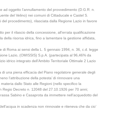
nte ad oggetto l’annullamento del provvedimento (D.G.R. n.
uente del Velino) nei comuni di Cittaducale e Castel S.
 del procedimento), rilasciata dalla Regione Lazio in favore
to per il rilascio della concessione, all’errata qualificazione
della risorsa idrica, fino a lamentare la gestione affidata,
ne di Roma ai sensi della L. 5 gennaio 1994, n. 36, c.d. legge
gione Lazio, (OMISSIS) S.p.A. (partecipata al 96,46% da
io idrico integrato dell’Ambito Territoriale Ottimale 2 Lazio
za di una piena efficacia del Piano regolatore generale degli
meno l’attribuzione della potesta’ di rinnovare una
materia dallo Stato alle Regioni (nello specifico la
on Regio Decreto n. 12048 del 27.10.1926 per 70 anni;
 Frassa Sabino e Casaprota da immettere nell’acquedotto del
ell’acqua in scadenza non rinnovate e riteneva che da cio’