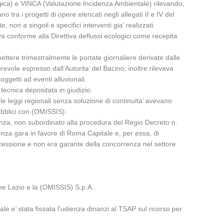
gica) e VINCA (Valutazione Incidenza Ambientale) rilevando,
tra i progetti di opere elencati negli allegati II e IV del
non a singoli e specifici interventi gia’ realizzati.
va conforme alla Direttiva deflussi ecologici come recepita
ttere trimestralmente le portate giornaliere derivate dalle
evole espresso dall’Autorita’ del Bacino; inoltre rilevava
ggetti ad eventi alluvionali.
tecnica depositata in giudizio.
le leggi regionali senza soluzione di continuita’ avevano
Pubblici con (OMISSIS).
denza, non subordinato alla procedura del Regio Decreto n.
enza gara in favore di Roma Capitale e, per essa, di
oncessione e non era garante della concorrenza nel settore
one Lazio e la (OMISSIS) S.p.A..
le e’ stata fissata l’udienza dinanzi al TSAP sul ricorso per