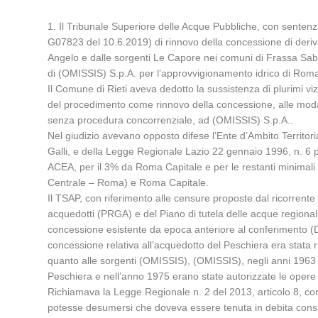
1. Il Tribunale Superiore delle Acque Pubbliche, con senten
G07823 del 10.6.2019) di rinnovo della concessione di deriva
Angelo e dalle sorgenti Le Capore nei comuni di Frassa Sabin
di (OMISSIS) S.p.A. per l’approvvigionamento idrico di Roma
Il Comune di Rieti aveva dedotto la sussistenza di plurimi vizi 
del procedimento come rinnovo della concessione, alle modalit
senza procedura concorrenziale, ad (OMISSIS) S.p.A..
Nel giudizio avevano opposto difese l’Ente d’Ambito Territori
Galli, e della Legge Regionale Lazio 22 gennaio 1996, n. 6 
ACEA, per il 3% da Roma Capitale e per le restanti minimali pa
Centrale – Roma) e Roma Capitale.
Il TSAP, con riferimento alle censure proposte dal ricorrente 
acquedotti (PRGA) e del Piano di tutela delle acque regionali
concessione esistente da epoca anteriore al conferimento (Decr
concessione relativa all’acquedotto del Peschiera era stata
quanto alle sorgenti (OMISSIS), (OMISSIS), negli anni 1963 
Peschiera e nell’anno 1975 erano state autorizzate le oper
Richiamava la Legge Regionale n. 2 del 2013, articolo 8, co
potesse desumersi che doveva essere tenuta in debita consider