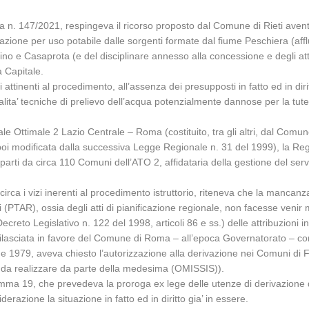
za n. 147/2021, respingeva il ricorso proposto dal Comune di Rieti ave
zione per uso potabile dalle sorgenti formate dal fiume Peschiera (affl
o e Casaprota (e del disciplinare annesso alla concessione e degli atti
 Capitale.
attinenti al procedimento, all’assenza dei presupposti in fatto ed in dirit
a’ tecniche di prelievo dell’acqua potenzialmente dannose per la tutela 
ale Ottimale 2 Lazio Centrale – Roma (costituito, tra gli altri, dal Comu
poi modificata dalla successiva Legge Regionale n. 31 del 1999), la Re
rti da circa 110 Comuni dell’ATO 2, affidataria della gestione del serviz
circa i vizi inerenti al procedimento istruttorio, riteneva che la mancan
 (PTAR), ossia degli atti di pianificazione regionale, non facesse venir 
eto Legislativo n. 122 del 1998, articoli 86 e ss.) delle attribuzioni in 
 rilasciata in favore del Comune di Roma – all’epoca Governatorato – c
e 1979, aveva chiesto l’autorizzazione alla derivazione nei Comuni di
e da realizzare da parte della medesima (OMISSIS)).
mma 19, che prevedeva la proroga ex lege delle utenze di derivazione d
azione la situazione in fatto ed in diritto gia’ in essere.