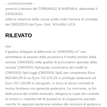
– controricorrente –
avverso il decreto del TRIBUNALE di MARSALA, depositato il
23/06/2016;
udita la relazione della causa svolta nella Camera di consiglio
del 28/02/2019 dal Cons. Dott. SOLAINI LUCA.
RILEVATO
che:
Il giudice delegato al fallimento di “(OMISSIS) srl” non
ammetteva al passivo della procedura il credito portato dalla
societa’ (OMISSIS) nella qualita’ di procuratore speciale della
societa’ (OMISSIS) SpA quale cessionaria dei crediti di
(OMISSIS) SpA (oggi (OMISSIS) SpA) per complessivi Euro
869.845,09 di cui Euro 712.675,20 in privilegio ipotecario ed
Euro 157.169,89 in chirografo, in forza di alcuni contratti di
mutuo fondiario con garanzia ipotecaria. La ricorrente, ai fini
della prova del credito insinuato, allegava le copie dei contratti
di mutuo e i rispettivi atti di quietanza di erogazione parziale,
nonche’ le ispezioni ipotecarie relative alle iscrizioni di ipoteca e