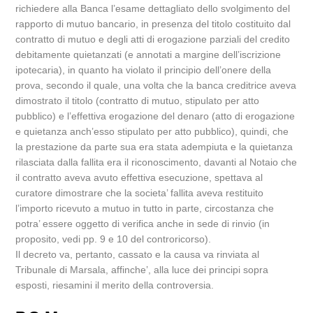
richiedere alla Banca l’esame dettagliato dello svolgimento del
rapporto di mutuo bancario, in presenza del titolo costituito dal
contratto di mutuo e degli atti di erogazione parziali del credito
debitamente quietanzati (e annotati a margine dell’iscrizione
ipotecaria), in quanto ha violato il principio dell’onere della
prova, secondo il quale, una volta che la banca creditrice aveva
dimostrato il titolo (contratto di mutuo, stipulato per atto
pubblico) e l’effettiva erogazione del denaro (atto di erogazione
e quietanza anch’esso stipulato per atto pubblico), quindi, che
la prestazione da parte sua era stata adempiuta e la quietanza
rilasciata dalla fallita era il riconoscimento, davanti al Notaio che
il contratto aveva avuto effettiva esecuzione, spettava al
curatore dimostrare che la societa’ fallita aveva restituito
l’importo ricevuto a mutuo in tutto in parte, circostanza che
potra’ essere oggetto di verifica anche in sede di rinvio (in
proposito, vedi pp. 9 e 10 del controricorso).
Il decreto va, pertanto, cassato e la causa va rinviata al
Tribunale di Marsala, affinche’, alla luce dei principi sopra
esposti, riesamini il merito della controversia.