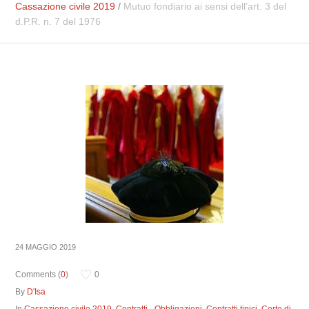
Cassazione civile 2019
/
Mutuo fondiario ai sensi dell’art. 3 del
d.P.R. n. 7 del 1976
24 MAGGIO 2019
Comments (
0
)
0
By
D'Isa