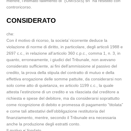
mentre, l’intimato fallimento di “(OMISSIS) srl” ha resistito con
controricorso.
CONSIDERATO
che:
Con il motivo di ricorso, la societa’ ricorrente deduce la
violazione di norme di diritto, in particolare, degli articoli 1988 e
2697 c.c., in relazione all’articolo 360 c.p.c., comma 1, n. 3, in
quanto, erroneamente, i giudici del Tribunale, non avevano
considerato sufficiente, ai fini dell’ammissione al passivo del
credito, la prova della stipula del contratto di mutuo e della
effettiva erogazione delle somme pattuite, da considerarsi non
solo come atto di quietanza, ex articolo 1199 c.c., la quale
attesta l’estinzione di un credito e va rilasciata dal creditore a
richiesta e spese del debitore, ma da considerarsi soprattutto
come ricognizione di debito e promessa di pagamento “titolata”
e come tali attestativi dell’obbligazione restitutoria del
finanziamento, mentre, secondo il Tribunale era necessaria
anche la produzione degli estratti conto.
Il motivo e’ fondato.