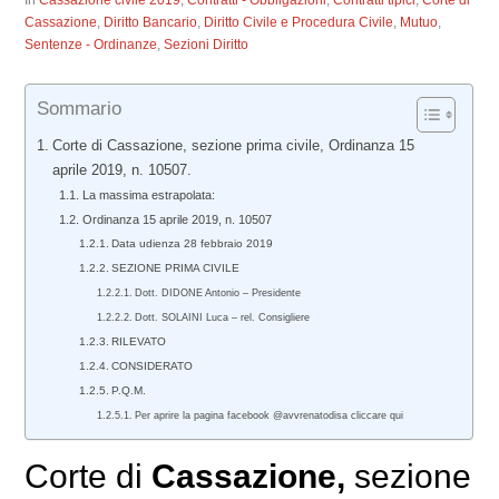
In
Cassazione civile 2019
,
Contratti - Obbligazioni
,
Contratti tipici
,
Corte di
Cassazione
,
Diritto Bancario
,
Diritto Civile e Procedura Civile
,
Mutuo
,
Sentenze - Ordinanze
,
Sezioni Diritto
Sommario
Corte di Cassazione, sezione prima civile, Ordinanza 15
aprile 2019, n. 10507.
La massima estrapolata:
Ordinanza 15 aprile 2019, n. 10507
Data udienza 28 febbraio 2019
SEZIONE PRIMA CIVILE
Dott. DIDONE Antonio – Presidente
Dott. SOLAINI Luca – rel. Consigliere
RILEVATO
CONSIDERATO
P.Q.M.
Per aprire la pagina facebook @avvrenatodisa cliccare qui
Corte di
Cassazione,
sezione