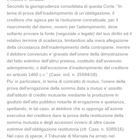
Secondo la giurisprudenza consolidata di questa Corte, “In
tema di prova dell’inadempimento di un’obbligazione, il
creditore che agisca per la risoluzione contrattuale, per il
risarcimento del danno, ovvero per l’adempimento, deve
soltanto provare la fonte (negoziale o legale) del suo diritto ed il
relativo termine di scadenza, limitandosi alla mera allegazione
della circostanza dell’inadempimento della controparte, mentre
il debitore convenuto e’ gravato dell’onere della dimostrazione
del fatto estintivo dell’altrui pretesa, costituito dall’avvenuto
adempimento, o dall’eccezione d’inadempimento del creditore
ex articolo 1460 c.c.” (Cass. ord. n. 25584/18).
Piu’ in particolare, in tema di contratto di mutuo, l’onere della
prova dell’erogazione della somma data a mutuo e’ assolto
dall’istituto di credito mutuante mediante la produzione in
giudizio dell’atto pubblico notarile di erogazione e quietanza,
spettando, in tal caso, al debitore che si opponga all’azione
esecutiva del creditore dare la prova della restituzione della
somma mutuata e degli accessori ovvero di altre cause
estintive dell’obbligazione restitutoria (cfr. Cass. n. 9389/16).
Nel caso di specie, il Tribunale di Marsala ha errato nel