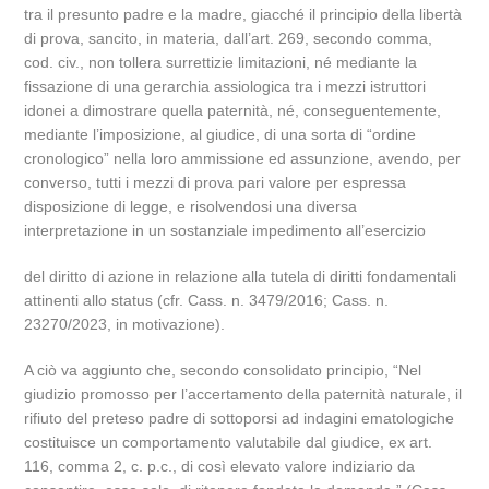
tra il presunto padre e la madre, giacché il principio della libertà
di prova, sancito, in materia, dall’art. 269, secondo comma,
cod. civ., non tollera surrettizie limitazioni, né mediante la
fissazione di una gerarchia assiologica tra i mezzi istruttori
idonei a dimostrare quella paternità, né, conseguentemente,
mediante l’imposizione, al giudice, di una sorta di “ordine
cronologico” nella loro ammissione ed assunzione, avendo, per
converso, tutti i mezzi di prova pari valore per espressa
disposizione di legge, e risolvendosi una diversa
interpretazione in un sostanziale impedimento all’esercizio
del diritto di azione in relazione alla tutela di diritti fondamentali
attinenti allo status (cfr. Cass. n. 3479/2016; Cass. n.
23270/2023, in motivazione).
A ciò va aggiunto che, secondo consolidato principio, “Nel
giudizio promosso per l’accertamento della paternità naturale, il
rifiuto del preteso padre di sottoporsi ad indagini ematologiche
costituisce un comportamento valutabile dal giudice, ex art.
116, comma 2, c. p.c., di così elevato valore indiziario da