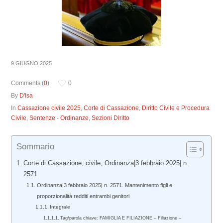
9 GIUGNO 2025
Comments (
0
)
0
By
D'Isa
In
Cassazione civile 2025
,
Corte di Cassazione
,
Diritto Civile e Procedura
Civile
,
Sentenze - Ordinanze
,
Sezioni Diritto
Sommario
Corte di Cassazione, civile, Ordinanza|3 febbraio 2025| n.
2571.
Ordinanza|3 febbraio 2025| n. 2571. Mantenimento figli e
proporzionalità redditi entrambi genitori
Integrale
Tag/parola chiave: FAMIGLIA E FILIAZIONE – Filiazione –