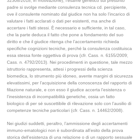
32308/2018, in motivazione), l’esame genetico sul presunto
padre si svolge mediante consulenza tecnica cd. percipiente,
ove il consulente nominato dal giudice non ha solo l’incarico di
valutare i fatti acclarati o dati per esistenti, ma anche di
accertare i fatti stessi. È necessario e sufficiente, in tal caso,
che la parte deduca il fatto che pone a fondamento del suo
diritto e che il giudice ritenga che l’accertamento richieda
specifiche cognizioni tecniche, perché la consulenza costituisca
essa stessa fonte oggettiva di prova (cfr. Cass. n. 6155/2009;
Cass. n. 4792/2013). Nei procedimenti in questione, tale mezzo
istruttorio rappresenta, attesi i progressi della scienza
biomedica, lo strumento più idoneo, avente margini di sicurezza
elevatissimi, per l’acquisizione della conoscenza del rapporto di
filiazione naturale, e con esso il giudice accerta l’esistenza o
l’inesistenza di incompatibilità genetiche, ossia un fatto
biologico di per sé suscettibile di rilevazione solo con l’ausilio di
competenze tecniche particolari (cfr. Cass. n. 14462/2008).
Nei giudizi suddetti, peraltro, l’ammissione degli accertamenti
immuno-ematologici non è subordinata all’esito della prova
storica dell’esistenza di una relazione o di un rapporto sessuale