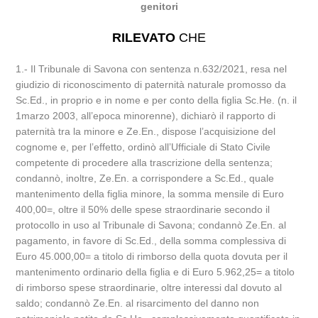
genitori
RILEVATO
CHE
1.- Il Tribunale di Savona con sentenza n.632/2021, resa nel
giudizio di riconoscimento di paternità naturale promosso da
Sc.Ed., in proprio e in nome e per conto della figlia Sc.He. (n. il
1marzo 2003, all’epoca minorenne), dichiarò il rapporto di
paternità tra la minore e Ze.En., dispose l’acquisizione del
cognome e, per l’effetto, ordinò all’Ufficiale di Stato Civile
competente di procedere alla trascrizione della sentenza;
condannò, inoltre, Ze.En. a corrispondere a Sc.Ed., quale
mantenimento della figlia minore, la somma mensile di Euro
400,00=, oltre il 50% delle spese straordinarie secondo il
protocollo in uso al Tribunale di Savona; condannò Ze.En. al
pagamento, in favore di Sc.Ed., della somma complessiva di
Euro 45.000,00= a titolo di rimborso della quota dovuta per il
mantenimento ordinario della figlia e di Euro 5.962,25= a titolo
di rimborso spese straordinarie, oltre interessi dal dovuto al
saldo; condannò Ze.En. al risarcimento del danno non