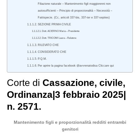
Filiazione naturale – Mantenimento figli maggiorenni non
autosufficienti – Principio di proporzionalità – Necessità –
Fattispecie. (Cc, articoli 337-bis, 337-ter e 337-septies)
SEZIONE PRIMA CIVILE
Dott. ACIERNO Maria – Presidente
Dott. TRICOMI Laura – Relatore
RILEVATO CHE
CONSIDERATO CHE
P.Q.M.
Per aprire la pagina facebook @avvrenatodisa Cliccare qui
Corte di
Cassazione
,
civile
,
Ordinanza|3 febbraio 2025|
n. 2571.
Mantenimento figli e proporzionalità redditi entrambi
genitori