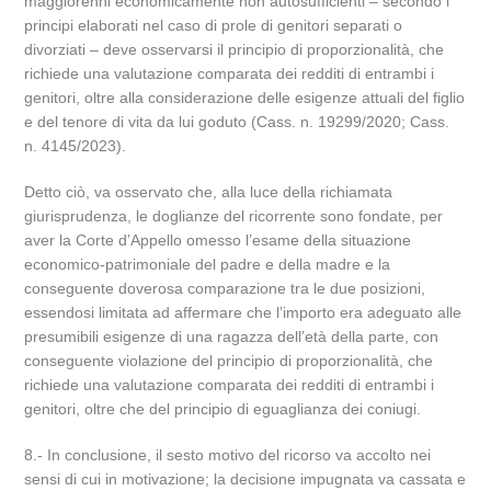
maggiorenni economicamente non autosufficienti – secondo i
principi elaborati nel caso di prole di genitori separati o
divorziati – deve osservarsi il principio di proporzionalità, che
richiede una valutazione comparata dei redditi di entrambi i
genitori, oltre alla considerazione delle esigenze attuali del figlio
e del tenore di vita da lui goduto (Cass. n. 19299/2020; Cass.
n. 4145/2023).
Detto ciò, va osservato che, alla luce della richiamata
giurisprudenza, le doglianze del ricorrente sono fondate, per
aver la Corte d’Appello omesso l’esame della situazione
economico-patrimoniale del padre e della madre e la
conseguente doverosa comparazione tra le due posizioni,
essendosi limitata ad affermare che l’importo era adeguato alle
presumibili esigenze di una ragazza dell’età della parte, con
conseguente violazione del principio di proporzionalità, che
richiede una valutazione comparata dei redditi di entrambi i
genitori, oltre che del principio di eguaglianza dei coniugi.
8.- In conclusione, il sesto motivo del ricorso va accolto nei
sensi di cui in motivazione; la decisione impugnata va cassata e