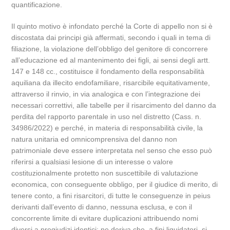
quantificazione.
Il quinto motivo è infondato perché la Corte di appello non si è
discostata dai principi già affermati, secondo i quali in tema di
filiazione, la violazione dell’obbligo del genitore di concorrere
all’educazione ed al mantenimento dei figli, ai sensi degli artt.
147 e 148 cc., costituisce il fondamento della responsabilità
aquiliana da illecito endofamiliare, risarcibile equitativamente,
attraverso il rinvio, in via analogica e con l’integrazione dei
necessari correttivi, alle tabelle per il risarcimento del danno da
perdita del rapporto parentale in uso nel distretto (Cass. n.
34986/2022) e perché, in materia di responsabilità civile, la
natura unitaria ed omnicomprensiva del danno non
patrimoniale deve essere interpretata nel senso che esso può
riferirsi a qualsiasi lesione di un interesse o valore
costituzionalmente protetto non suscettibile di valutazione
economica, con conseguente obbligo, per il giudice di merito, di
tenere conto, a fini risarcitori, di tutte le conseguenze in peius
derivanti dall’evento di danno, nessuna esclusa, e con il
concorrente limite di evitare duplicazioni attribuendo nomi
diversi a pregiudizi identici; ne deriva che, a fini liquidatori, si