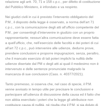
relazione agli artt. 70, 71 e 158 c.p.c., per difetto di costituzione
del Pubblico Ministero, è infondato e va respinto.
Nei giudizi civili in cui è previsto l’intervento obbligatorio del
P.M., il disposto della legge è osservato, a norma dell’art 71
c.p.c., con la comunicazione degli atti all’ufficio competente del
P.M., per consentirgli d’intervenire in giudizio con un proprio
rappresentante; nessun’altra comunicazione deve essere fatta
a quell’ufficio, che, nell’esercizio delle facoltà e dei poteri di cui
all’art 72 c.p.c., può intervenire alle udienze, dedurre prove,
prendere conclusioni e proporre impugnazioni, senza, peraltro,
che il mancato esercizio di tali poteri implichi la nullità delle
udienze disertate dal PM o degli atti ai quali il medesimo non è
intervenuto e delle sentenze pronunciate malgrado la
mancanza di sue conclusioni (Cass. n. 40377/2021).
Tanto premesso, si osserva che, nel caso di specie, il P.M.
venne avvisato in tempo utile per precisare le conclusioni e
partecipare all’udienza di discussione della causa ed il fatto che
non abbia esercitato i poteri che la legge gli attribuisce non
costituisce causa di nullità, né risulta che il P.M. si sia doluto di