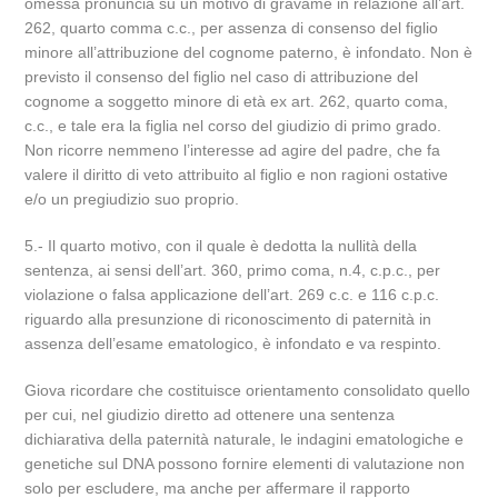
omessa pronuncia su un motivo di gravame in relazione all’art.
262, quarto comma c.c., per assenza di consenso del figlio
minore all’attribuzione del cognome paterno, è infondato. Non è
previsto il consenso del figlio nel caso di attribuzione del
cognome a soggetto minore di età ex art. 262, quarto coma,
c.c., e tale era la figlia nel corso del giudizio di primo grado.
Non ricorre nemmeno l’interesse ad agire del padre, che fa
valere il diritto di veto attribuito al figlio e non ragioni ostative
e/o un pregiudizio suo proprio.
5.- Il quarto motivo, con il quale è dedotta la nullità della
sentenza, ai sensi dell’art. 360, primo coma, n.4, c.p.c., per
violazione o falsa applicazione dell’art. 269 c.c. e 116 c.p.c.
riguardo alla presunzione di riconoscimento di paternità in
assenza dell’esame ematologico, è infondato e va respinto.
Giova ricordare che costituisce orientamento consolidato quello
per cui, nel giudizio diretto ad ottenere una sentenza
dichiarativa della paternità naturale, le indagini ematologiche e
genetiche sul DNA possono fornire elementi di valutazione non
solo per escludere, ma anche per affermare il rapporto