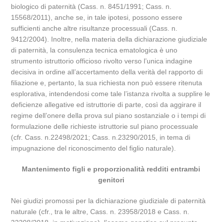
biologico di paternità (Cass. n. 8451/1991; Cass. n.
15568/2011), anche se, in tale ipotesi, possono essere
sufficienti anche altre risultanze processuali (Cass. n.
9412/2004). Inoltre, nella materia della dichiarazione giudiziale
di paternità, la consulenza tecnica ematologica è uno
strumento istruttorio officioso rivolto verso l’unica indagine
decisiva in ordine all’accertamento della verità del rapporto di
filiazione e, pertanto, la sua richiesta non può essere ritenuta
esplorativa, intendendosi come tale l’istanza rivolta a supplire le
deficienze allegative ed istruttorie di parte, così da aggirare il
regime dell’onere della prova sul piano sostanziale o i tempi di
formulazione delle richieste istruttorie sul piano processuale
(cfr. Cass. n.22498/2021; Cass. n.23290/2015, in tema di
impugnazione del riconoscimento del figlio naturale).
Mantenimento figli e proporzionalità redditi entrambi
genitori
Nei giudizi promossi per la dichiarazione giudiziale di paternità
naturale (cfr., tra le altre, Cass. n. 23958/2018 e Cass. n.