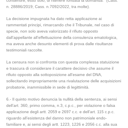
consentire, esso solo, di ritenere fondata la domanda.” (Cass.
n. 28886/2019; Cass. n.7092/2022, tra molte).
La decisione impugnata ha dato retta applicazione ai
rammentati principi, rimarcando che il Tribunale, nel caso di
specie, non solo aveva valorizzato il rifiuto opposto
dall’appellante all’effettuazione della consulenza ematologica,
ma aveva anche desunto elementi di prova dalle risultanze
testimoniali raccolte.
La censura non si confronta con questa complessa statuizione
e trascura di considerare il carattere decisivo che assume il
rifiuto opposto alla sottoposizione all’esame del DNA,
sollecitando impropriamente una rivalutazione delle acquisizioni
probatorie, inammissibile in sede di legittimità.
6.- Il quinto motivo denuncia la nullità della sentenza, ai sensi
dell’art. 360, primo comma, n.3, c.p.c., per violazione o falsa
applicazione degli artt. 2059 e 2697 c.c. e dell’art. 115 c.p.c.
riguardo all’esistenza del danno non patrimoniale endo-
familiare e, ai sensi degli artt. 1223, 1226 e 2056 c.c. alla sua