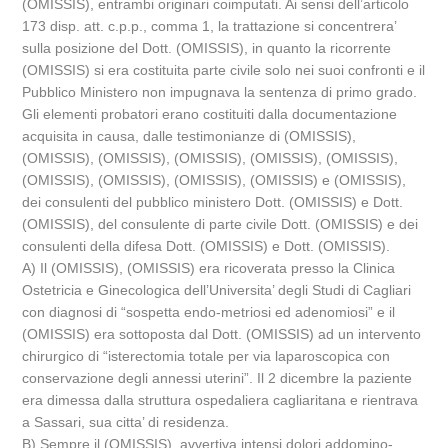
(OMISSIS), entrambi originari coimputati. Ai sensi dell’articolo
173 disp. att. c.p.p., comma 1, la trattazione si concentrera’
sulla posizione del Dott. (OMISSIS), in quanto la ricorrente
(OMISSIS) si era costituita parte civile solo nei suoi confronti e il
Pubblico Ministero non impugnava la sentenza di primo grado.
Gli elementi probatori erano costituiti dalla documentazione
acquisita in causa, dalle testimonianze di (OMISSIS),
(OMISSIS), (OMISSIS), (OMISSIS), (OMISSIS), (OMISSIS),
(OMISSIS), (OMISSIS), (OMISSIS), (OMISSIS) e (OMISSIS),
dei consulenti del pubblico ministero Dott. (OMISSIS) e Dott.
(OMISSIS), del consulente di parte civile Dott. (OMISSIS) e dei
consulenti della difesa Dott. (OMISSIS) e Dott. (OMISSIS).
A) Il (OMISSIS), (OMISSIS) era ricoverata presso la Clinica
Ostetricia e Ginecologica dell’Universita’ degli Studi di Cagliari
con diagnosi di “sospetta endo-metriosi ed adenomiosi” e il
(OMISSIS) era sottoposta dal Dott. (OMISSIS) ad un intervento
chirurgico di “isterectomia totale per via laparoscopica con
conservazione degli annessi uterini”. Il 2 dicembre la paziente
era dimessa dalla struttura ospedaliera cagliaritana e rientrava
a Sassari, sua citta’ di residenza.
B) Sempre il (OMISSIS), avvertiva intensi dolori addomino-