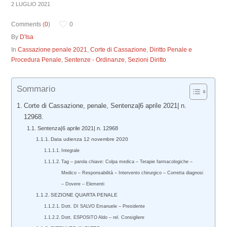
2 LUGLIO 2021
Comments (
0
)
0
By
D'Isa
In
Cassazione penale 2021
,
Corte di Cassazione
,
Diritto Penale e
Procedura Penale
,
Sentenze - Ordinanze
,
Sezioni Diritto
Sommario
Corte di Cassazione, penale, Sentenza|6 aprile 2021| n.
12968.
Sentenza|6 aprile 2021| n. 12968
Data udienza 12 novembre 2020
Integrale
Tag – parola chiave: Colpa medica – Terapie farmacologiche –
Medico – Responsabilità – Intervento chirurgico – Corretta diagnosi
– Dovere – Elementi
SEZIONE QUARTA PENALE
Dott. DI SALVO Emanuele – Presidente
Dott. ESPOSITO Aldo – rel. Consigliere