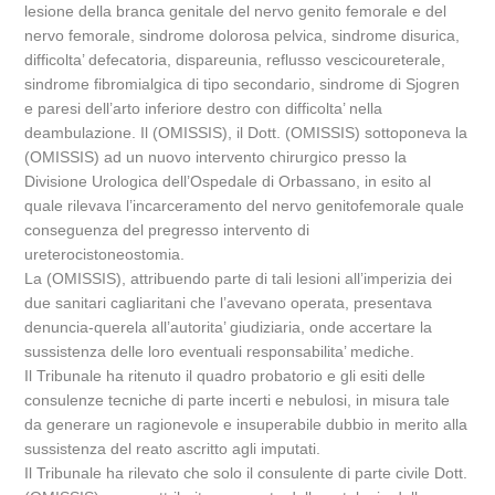
lesione della branca genitale del nervo genito femorale e del
nervo femorale, sindrome dolorosa pelvica, sindrome disurica,
difficolta’ defecatoria, dispareunia, reflusso vescicoureterale,
sindrome fibromialgica di tipo secondario, sindrome di Sjogren
e paresi dell’arto inferiore destro con difficolta’ nella
deambulazione. Il (OMISSIS), il Dott. (OMISSIS) sottoponeva la
(OMISSIS) ad un nuovo intervento chirurgico presso la
Divisione Urologica dell’Ospedale di Orbassano, in esito al
quale rilevava l’incarceramento del nervo genitofemorale quale
conseguenza del pregresso intervento di
ureterocistoneostomia.
La (OMISSIS), attribuendo parte di tali lesioni all’imperizia dei
due sanitari cagliaritani che l’avevano operata, presentava
denuncia-querela all’autorita’ giudiziaria, onde accertare la
sussistenza delle loro eventuali responsabilita’ mediche.
Il Tribunale ha ritenuto il quadro probatorio e gli esiti delle
consulenze tecniche di parte incerti e nebulosi, in misura tale
da generare un ragionevole e insuperabile dubbio in merito alla
sussistenza del reato ascritto agli imputati.
Il Tribunale ha rilevato che solo il consulente di parte civile Dott.