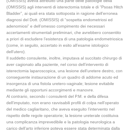
(OMISSIS) aveva attribuito una parte delle patologie della
(OMISSIS) agli interventi di isterectomia totale e di “Psoas Hitch
Bladder”, ai quali era stata sottoposta in ragione dell’erronea
diagnosi del Dott. (OMISSIS) di “sospetta endometriosi ed
adenomiosi” e dell’omesso compimento dei necessari
accertamenti strumentali preliminari, che avrebbero consentito
a priori di escludere l’esistenza di una patologia endometriosica
(come, in seguito, accertato in esito all’esame istologico
dell’utero).
Il suddetto consulente, inoltre, imputava al succitato chirurgo di
aver cagionato alla paziente, nel corso dell’intervento di
isterectomia laparoscopica, una lesione dell’uretere destro, con
conseguente instaurazione di un quadro di addome acuto ed
insorgenza di una fistola uretero-vaginale; lesione evitabile
mediante gli opportuni accorgimenti e manovre.
Al contrario, secondo i consulenti del P.M. e della difesa
dell’imputato, non erano ravvisabili profili di colpa nell’operato
del medico cagliaritano, che aveva eseguito l’intervento nel
rispetto delle regole operatorie; la lesione ureterale costituiva
una complicanza imprevedibile e la patologia neurologica a
carico dell’arto inferiore poteva essere stata determinata dalla