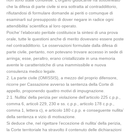
non sono state condivise. L’organo giudicante ha sottolineato
che la difesa di parte civile si era sottratta al contraddittorio,
rifiutandosi di formulare domande ai periti o comunque di
esaminarli sul presupposto di dover negare in radice ogni
attendibilita’ scientifica al loro operato.
Poiche’ l’elaborato peritale costituisce la sintesi di una prova
orale, tutte le questioni anche di merito dovevano essere poste
nel contraddittorio. Le osservazioni formulate dalla difesa di
parte civile, pertanto, non potevano trovare accesso in sede di
arringa; esse, peraltro, erano cristallizzate in una memoria
avente le caratteristiche di una inammissibile e nuova
consulenza medico legale.
2. La parte civile (OMISSIS), a mezzo del proprio difensore,
ricorre per Cassazione avverso la sentenza della Corte di
appello, proponendo quattro motivi di impugnazione.
2.1. Nullita’ della perizia per violazione dell’articolo 225 c.p.p.,
comma 6, articoli 229, 230 e ss. c.p.p., articolo 178 c.p.p.,
comma 1, lettera c), e articolo 180 c.p.p. e conseguente nullita’
della sentenza e vizio di motivazione.
Si deduce che, nel rigettare l’eccezione di nullita’ della perizia,
la Corte territoriale ha stravolto il contenuto delle dichiarazioni