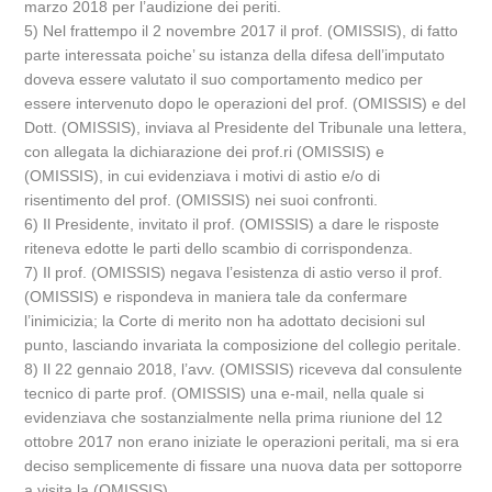
marzo 2018 per l’audizione dei periti.
5) Nel frattempo il 2 novembre 2017 il prof. (OMISSIS), di fatto
parte interessata poiche’ su istanza della difesa dell’imputato
doveva essere valutato il suo comportamento medico per
essere intervenuto dopo le operazioni del prof. (OMISSIS) e del
Dott. (OMISSIS), inviava al Presidente del Tribunale una lettera,
con allegata la dichiarazione dei prof.ri (OMISSIS) e
(OMISSIS), in cui evidenziava i motivi di astio e/o di
risentimento del prof. (OMISSIS) nei suoi confronti.
6) Il Presidente, invitato il prof. (OMISSIS) a dare le risposte
riteneva edotte le parti dello scambio di corrispondenza.
7) Il prof. (OMISSIS) negava l’esistenza di astio verso il prof.
(OMISSIS) e rispondeva in maniera tale da confermare
l’inimicizia; la Corte di merito non ha adottato decisioni sul
punto, lasciando invariata la composizione del collegio peritale.
8) Il 22 gennaio 2018, l’avv. (OMISSIS) riceveva dal consulente
tecnico di parte prof. (OMISSIS) una e-mail, nella quale si
evidenziava che sostanzialmente nella prima riunione del 12
ottobre 2017 non erano iniziate le operazioni peritali, ma si era
deciso semplicemente di fissare una nuova data per sottoporre
a visita la (OMISSIS).