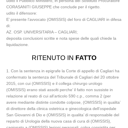
udito il Pubblico Ministero, in persona del Sostituto Procuratore
CORASANITI GIUSEPPE che conclude per il rigetto.
udito il difensore:
E’ presente l’avvocato (OMISSIS) del foro di CAGLIARI in difesa
di:
AZ. OSP. UNIVERSITARIA – CAGLIARI;
deposita conclusioni scritte e nota spese delle quali chiede la
liquidazione.
RITENUTO IN
FATTO
1. Con la sentenza in epigrafe la Corte di appello di Cagliari ha
confermato la sentenza del Tribunale di Cagliari del 20 ottobre
2015, con cui (OMISSIS) e il collega chirurgo urologo
(OMISSIS) erano stati assolti perche’ il fatto non sussiste in
relazione al reato di cui all’articolo 590 c.p., comma 2 (per
avere mediante distinte condotte colpose, (OMISSIS) in qualita’
di direttore della clinica ostetrica e ginecologica dell’ospedale
San Giovanni di Dio e (OMISSIS) in qualita’ di responsabile del
reparto di Urologia della nuova casa di cura di (OMISSIS),
cagionato a (OMISSIS) lesioni personali: colpa consistita per