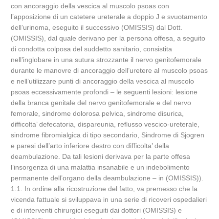
con ancoraggio della vescica al muscolo psoas con
l’apposizione di un catetere ureterale a doppio J e svuotamento
dell’urinoma, eseguito il successivo (OMISSIS) dal Dott.
(OMISSIS), dal quale derivano per la persona offesa, a seguito
di condotta colposa del suddetto sanitario, consistita
nell’inglobare in una sutura strozzante il nervo genitofemorale
durante le manovre di ancoraggio dell’uretere al muscolo psoas
e nell’utilizzare punti di ancoraggio della vescica al muscolo
psoas eccessivamente profondi – le seguenti lesioni: lesione
della branca genitale del nervo genitofemorale e del nervo
femorale, sindrome dolorosa pelvica, sindrome disurica,
difficolta’ defecatoria, dispareunia, reflusso vescico-ureterale,
sindrome fibromialgica di tipo secondario, Sindrome di Sjogren
e paresi dell’arto inferiore destro con difficolta’ della
deambulazione. Da tali lesioni derivava per la parte offesa
l’insorgenza di una malattia insanabile e un indebolimento
permanente dell’organo della deambulazione – in (OMISSIS)).
1.1. In ordine alla ricostruzione del fatto, va premesso che la
vicenda fattuale si sviluppava in una serie di ricoveri ospedalieri
e di interventi chirurgici eseguiti dai dottori (OMISSIS) e