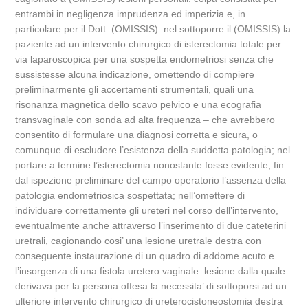
entrambi in negligenza imprudenza ed imperizia e, in
particolare per il Dott. (OMISSIS): nel sottoporre il (OMISSIS) la
paziente ad un intervento chirurgico di isterectomia totale per
via laparoscopica per una sospetta endometriosi senza che
sussistesse alcuna indicazione, omettendo di compiere
preliminarmente gli accertamenti strumentali, quali una
risonanza magnetica dello scavo pelvico e una ecografia
transvaginale con sonda ad alta frequenza – che avrebbero
consentito di formulare una diagnosi corretta e sicura, o
comunque di escludere l’esistenza della suddetta patologia; nel
portare a termine l’isterectomia nonostante fosse evidente, fin
dal ispezione preliminare del campo operatorio l’assenza della
patologia endometriosica sospettata; nell’omettere di
individuare correttamente gli ureteri nel corso dell’intervento,
eventualmente anche attraverso l’inserimento di due cateterini
uretrali, cagionando cosi’ una lesione uretrale destra con
conseguente instaurazione di un quadro di addome acuto e
l’insorgenza di una fistola uretero vaginale: lesione dalla quale
derivava per la persona offesa la necessita’ di sottoporsi ad un
ulteriore intervento chirurgico di ureterocistoneostomia destra