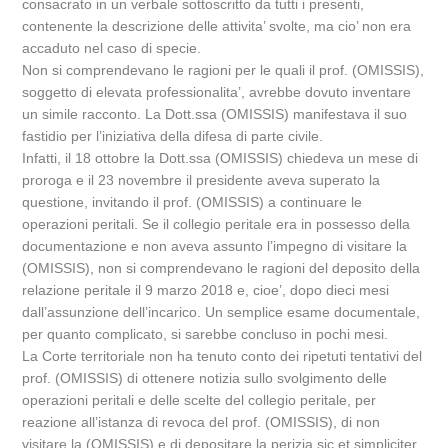
consacrato in un verbale sottoscritto da tutti i presenti,
contenente la descrizione delle attivita’ svolte, ma cio’ non era
accaduto nel caso di specie.
Non si comprendevano le ragioni per le quali il prof. (OMISSIS),
soggetto di elevata professionalita’, avrebbe dovuto inventare
un simile racconto. La Dott.ssa (OMISSIS) manifestava il suo
fastidio per l’iniziativa della difesa di parte civile.
Infatti, il 18 ottobre la Dott.ssa (OMISSIS) chiedeva un mese di
proroga e il 23 novembre il presidente aveva superato la
questione, invitando il prof. (OMISSIS) a continuare le
operazioni peritali. Se il collegio peritale era in possesso della
documentazione e non aveva assunto l’impegno di visitare la
(OMISSIS), non si comprendevano le ragioni del deposito della
relazione peritale il 9 marzo 2018 e, cioe’, dopo dieci mesi
dall’assunzione dell’incarico. Un semplice esame documentale,
per quanto complicato, si sarebbe concluso in pochi mesi.
La Corte territoriale non ha tenuto conto dei ripetuti tentativi del
prof. (OMISSIS) di ottenere notizia sullo svolgimento delle
operazioni peritali e delle scelte del collegio peritale, per
reazione all’istanza di revoca del prof. (OMISSIS), di non
visitare la (OMISSIS) e di depositare la perizia sic et simpliciter,