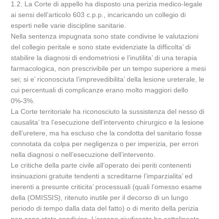
1.2. La Corte di appello ha disposto una perizia medico-legale
ai sensi dell’articolo 603 c.p.p., incaricando un collegio di
esperti nelle varie discipline sanitarie.
Nella sentenza impugnata sono state condivise le valutazioni
del collegio peritale e sono state evidenziate la difficolta’ di
stabilire la diagnosi di endometriosi e l’inutilita’ di una terapia
farmacologica, non prescrivibile per un tempo superiore a mesi
sei; si e’ riconosciuta l’imprevedibilita’ della lesione ureterale, le
cui percentuali di complicanze erano molto maggiori dello
0%-3%.
La Corte territoriale ha riconosciuto la sussistenza del nesso di
causalita’ tra l’esecuzione dell’intervento chirurgico e la lesione
dell’uretere, ma ha escluso che la condotta del sanitario fosse
connotata da colpa per negligenza o per imperizia, per errori
nella diagnosi o nell’esecuzione dell’intervento.
Le critiche della parte civile all’operato dei periti contenenti
insinuazioni gratuite tendenti a screditarne l’imparzialita’ ed
inerenti a presunte criticita’ processuali (quali l’omesso esame
della (OMISSIS), ritenuto inutile per il decorso di un lungo
periodo di tempo dalla data del fatto) o di merito della perizia