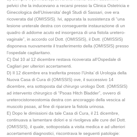
pelvici che la inducevano a recarsi presso la Clinica Ostetricia e
Ginecologica dell’Universita’ degli Studi di Sassari, ove era
ricoverata dal (OMISSIS). Ivi, appurata la sussistenza di “una
lesione ureterale destra con conseguente instaurazione di un
quadro di addome acuto ed insorgenza di una fistola uretero-
vaginale”, in accordo col Dott. (OMISSIS), il Dott. (OMISSIS)
disponeva nuovamente il trasferimento della (OMISSIS) presso
l’ospedale cagliaritano.
C) Dal 10 al 12 dicembre restava ricoverata all’Ospedale di
Cagliari per ulteriori accertamenti.
D) Il 12 dicembre era trasferita presso l’Unita’ di Urologia della
Nuova Casa di Cura di (OMISSIS) ove, il successivo 14
dicembre, era sottoposta dal chirurgo urologo Dott. (OMISSIS)
ad intervento chirurgico di “Psoas Hitch Bladder”, ovvero di
ureterocistoneostomia destra con ancoraggio della vescica al
muscolo psoas, al fine di riparare la fistola urinosa.
E) Dopo le dimissioni da tale Casa di Cura, il 21 dicembre,
continuava a lamentare dolori e si rivolgeva alle cure del Dott.
(OMISSIS), il quale, sottopostala a visita medica e ad ulteriori
accertamenti diagnostici, riscontrava le seguenti patologie: