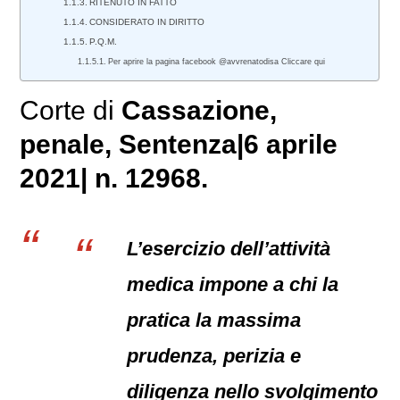
RITENUTO IN FATTO
CONSIDERATO IN DIRITTO
P.Q.M.
Per aprire la pagina facebook @avvrenatodisa Cliccare qui
Corte di
Cassazione,
penale
, Sentenza|6 aprile
2021| n. 12968.
L’esercizio dell’attività
medica impone a chi la
pratica la massima
prudenza, perizia e
diligenza nello svolgimento