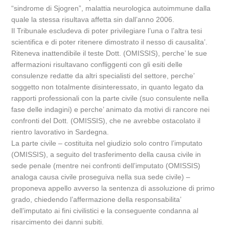
“sindrome di Sjogren”, malattia neurologica autoimmune dalla
quale la stessa risultava affetta sin dall’anno 2006.
Il Tribunale escludeva di poter privilegiare l’una o l’altra tesi
scientifica e di poter ritenere dimostrato il nesso di causalita’.
Riteneva inattendibile il teste Dott. (OMISSIS), perche’ le sue
affermazioni risultavano confliggenti con gli esiti delle
consulenze redatte da altri specialisti del settore, perche’
soggetto non totalmente disinteressato, in quanto legato da
rapporti professionali con la parte civile (suo consulente nella
fase delle indagini) e perche’ animato da motivi di rancore nei
confronti del Dott. (OMISSIS), che ne avrebbe ostacolato il
rientro lavorativo in Sardegna.
La parte civile – costituita nel giudizio solo contro l’imputato
(OMISSIS), a seguito del trasferimento della causa civile in
sede penale (mentre nei confronti dell’imputato (OMISSIS)
analoga causa civile proseguiva nella sua sede civile) –
proponeva appello avverso la sentenza di assoluzione di primo
grado, chiedendo l’affermazione della responsabilita’
dell’imputato ai fini civilistici e la conseguente condanna al
risarcimento dei danni subiti.