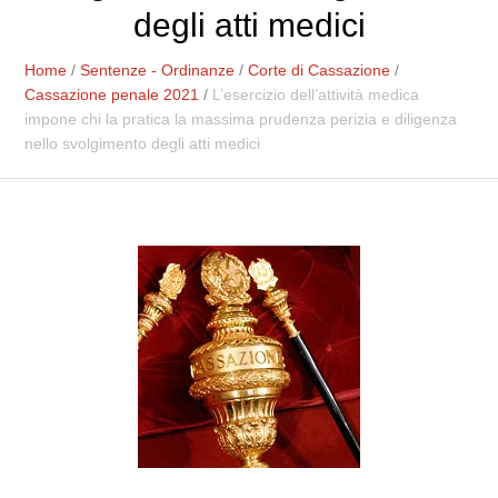
degli atti medici
Home
/
Sentenze - Ordinanze
/
Corte di Cassazione
/
Cassazione penale 2021
/
L’esercizio dell’attività medica
impone chi la pratica la massima prudenza perizia e diligenza
nello svolgimento degli atti medici