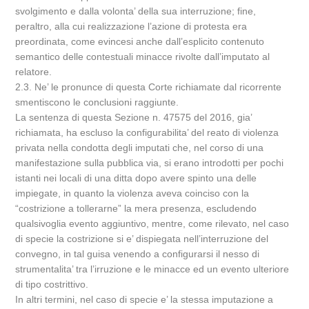
svolgimento e dalla volonta’ della sua interruzione; fine,
peraltro, alla cui realizzazione l’azione di protesta era
preordinata, come evincesi anche dall’esplicito contenuto
semantico delle contestuali minacce rivolte dall’imputato al
relatore.
2.3. Ne’ le pronunce di questa Corte richiamate dal ricorrente
smentiscono le conclusioni raggiunte.
La sentenza di questa Sezione n. 47575 del 2016, gia’
richiamata, ha escluso la configurabilita’ del reato di violenza
privata nella condotta degli imputati che, nel corso di una
manifestazione sulla pubblica via, si erano introdotti per pochi
istanti nei locali di una ditta dopo avere spinto una delle
impiegate, in quanto la violenza aveva coinciso con la
“costrizione a tollerarne” la mera presenza, escludendo
qualsivoglia evento aggiuntivo, mentre, come rilevato, nel caso
di specie la costrizione si e’ dispiegata nell’interruzione del
convegno, in tal guisa venendo a configurarsi il nesso di
strumentalita’ tra l’irruzione e le minacce ed un evento ulteriore
di tipo costrittivo.
In altri termini, nel caso di specie e’ la stessa imputazione a