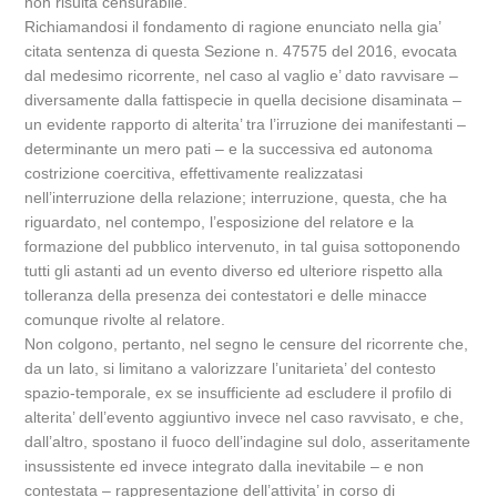
non risulta censurabile.
Richiamandosi il fondamento di ragione enunciato nella gia’
citata sentenza di questa Sezione n. 47575 del 2016, evocata
dal medesimo ricorrente, nel caso al vaglio e’ dato ravvisare –
diversamente dalla fattispecie in quella decisione disaminata –
un evidente rapporto di alterita’ tra l’irruzione dei manifestanti –
determinante un mero pati – e la successiva ed autonoma
costrizione coercitiva, effettivamente realizzatasi
nell’interruzione della relazione; interruzione, questa, che ha
riguardato, nel contempo, l’esposizione del relatore e la
formazione del pubblico intervenuto, in tal guisa sottoponendo
tutti gli astanti ad un evento diverso ed ulteriore rispetto alla
tolleranza della presenza dei contestatori e delle minacce
comunque rivolte al relatore.
Non colgono, pertanto, nel segno le censure del ricorrente che,
da un lato, si limitano a valorizzare l’unitarieta’ del contesto
spazio-temporale, ex se insufficiente ad escludere il profilo di
alterita’ dell’evento aggiuntivo invece nel caso ravvisato, e che,
dall’altro, spostano il fuoco dell’indagine sul dolo, asseritamente
insussistente ed invece integrato dalla inevitabile – e non
contestata – rappresentazione dell’attivita’ in corso di