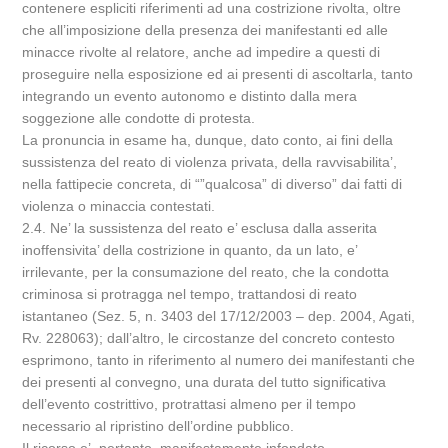
contenere espliciti riferimenti ad una costrizione rivolta, oltre
che all’imposizione della presenza dei manifestanti ed alle
minacce rivolte al relatore, anche ad impedire a questi di
proseguire nella esposizione ed ai presenti di ascoltarla, tanto
integrando un evento autonomo e distinto dalla mera
soggezione alle condotte di protesta.
La pronuncia in esame ha, dunque, dato conto, ai fini della
sussistenza del reato di violenza privata, della ravvisabilita’,
nella fattipecie concreta, di “”qualcosa” di diverso” dai fatti di
violenza o minaccia contestati.
2.4. Ne’ la sussistenza del reato e’ esclusa dalla asserita
inoffensivita’ della costrizione in quanto, da un lato, e’
irrilevante, per la consumazione del reato, che la condotta
criminosa si protragga nel tempo, trattandosi di reato
istantaneo (Sez. 5, n. 3403 del 17/12/2003 – dep. 2004, Agati,
Rv. 228063); dall’altro, le circostanze del concreto contesto
esprimono, tanto in riferimento al numero dei manifestanti che
dei presenti al convegno, una durata del tutto significativa
dell’evento costrittivo, protrattasi almeno per il tempo
necessario al ripristino dell’ordine pubblico.