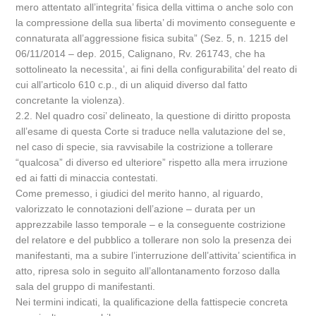
mero attentato all’integrita’ fisica della vittima o anche solo con
la compressione della sua liberta’ di movimento conseguente e
connaturata all’aggressione fisica subita” (Sez. 5, n. 1215 del
06/11/2014 – dep. 2015, Calignano, Rv. 261743, che ha
sottolineato la necessita’, ai fini della configurabilita’ del reato di
cui all’articolo 610 c.p., di un aliquid diverso dal fatto
concretante la violenza).
2.2. Nel quadro cosi’ delineato, la questione di diritto proposta
all’esame di questa Corte si traduce nella valutazione del se,
nel caso di specie, sia ravvisabile la costrizione a tollerare
“qualcosa” di diverso ed ulteriore” rispetto alla mera irruzione
ed ai fatti di minaccia contestati.
Come premesso, i giudici del merito hanno, al riguardo,
valorizzato le connotazioni dell’azione – durata per un
apprezzabile lasso temporale – e la conseguente costrizione
del relatore e del pubblico a tollerare non solo la presenza dei
manifestanti, ma a subire l’interruzione dell’attivita’ scientifica in
atto, ripresa solo in seguito all’allontanamento forzoso dalla
sala del gruppo di manifestanti.
Nei termini indicati, la qualificazione della fattispecie concreta