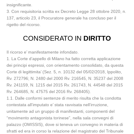
insignificante.
3. Con requisitoria scritta ex Decreto Legge 28 ottobre 2020, n.
137, articolo 23, il Procuratore generale ha concluso per il
rigetto del ricorso.
CONSIDERATO IN
DIRITTO
Il ricorso e’ manifestamente infondato.
1. La Corte d’appello di Milano ha fatto corretta applicazione
dei principi espressi, con orientamento consolidato, da questa
Corte di legittimita’ (Sez. 5, n. 10132 del 05/02/2018, Ippolito,
Rv. 272796; N. 2480 del 2000 Rv. 216545, N. 35237 del 2008
Rv. 241159, N. 1215 del 2015 Rv. 261743, N. 44548 del 2015
Rv. 264685, N. 47575 del 2016 Rv. 268405).
1.1. Dalle conformi sentenze di merito risulta che la condotta
contestata all’imputato e’ stata ravvisata nell’irruzione,
unitamente ad un gruppo di manifestanti, componenti del
“movimento antagonista torinese”, nella sala convegni di
palazzo (OMISSIS), dove si teneva un convegno in materia di
sfratti ed era in corso la relazione del magistrato del Tribunale