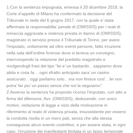
1.Con la sentenza impugnata, emessa il 20 dicembre 2018, la
Corte d’appello di Milano ha confermato la decisione del
Tribunale in sede del 6 giugno 2017, con la quale e’ stata
affermata la responsabilita’ penale di (OMISSIS) per i reati di
minaccia aggravata e violenza privata in danno di (OMISSIS),
magistrato in servizio presso il Tribunale di Torino, per avere
l’imputato, unitamente ad oltre eventi persone, fatto irruzione
nella sala dell’ordine forense dove si teneva un convegno,
interrompendo la relazione del predetto magistrato e
rivolgendogli frasi del tipo “lei e’ un bastardo…sappiamo dove
abita e cosa fa….ogni sfratto anticipato sara’ un casino
assicurato…oggi parliamo solo…ma non finisce cosi’…lei non
potra’ far piu’ un passo senza che noi la seguiamo”.
2.Avverso la sentenza ha proposto ricorso l’imputato, con atto a
firma del difensore, Avv. (OMISSIS), deducendo, con unico
motivo, violazione di legge e vizio della motivazione in
riferimento al reato di violenza privata, insussistente per essersi
la condotta risolta in un mero pati, senza che alla stessa
conseguisse alcun evento costrittivo, e per essere stata, in ogni
caso, l’irruzione dei manifestanti limitata in un lasso temporale