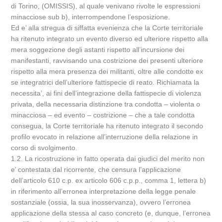
di Torino, (OMISSIS), al quale venivano rivolte le espressioni
minacciose sub b), interrompendone l’esposizione.
Ed e’ alla stregua di siffatta evenienza che la Corte territoriale
ha ritenuto integrato un evento diverso ed ulteriore rispetto alla
mera soggezione degli astanti rispetto all’incursione dei
manifestanti, ravvisando una costrizione dei presenti ulteriore
rispetto alla mera presenza dei militanti, oltre alle condotte ex
se integratrici dell’ulteriore fattispecie di reato. Richiamata la
necessita’, ai fini dell’integrazione della fattispecie di violenza
privata, della necessaria distinzione tra condotta – violenta o
minacciosa – ed evento – costrizione – che a tale condotta
consegua, la Corte territoriale ha ritenuto integrato il secondo
profilo evocato in relazione all’interruzione della relazione in
corso di svolgimento.
1.2. La ricostruzione in fatto operata dai giudici del merito non
e’ contestata dal ricorrente, che censura l’applicazione
dell’articolo 610 c.p. ex articolo 606 c.p.p., comma 1, lettera b)
in riferimento all’erronea interpretazione della legge penale
sostanziale (ossia, la sua inosservanza), ovvero l’erronea
applicazione della stessa al caso concreto (e, dunque, l’erronea