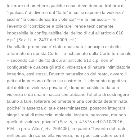
tollerare od omettere qualche cosa; deve dunque trattarsi di
“qualcosa” di diverso dal “fatto” in cui si esprime la violenza”,
sicche’ “la coincidenza tra violenza” – e la minaccia – “e
l’evento di “costrizione a tollerare” rende tecnicamente
impossibile la configurabilita’ del delitto di cui all’articolo 610
c.p.” (Sez. U, n. 2437 del 2009, cit.).
Da siffatte premesse e’ stato enucleato il principio di diritto
affermato da questa Corte – e richiamato dalla Corte territoriale
– secondo cui il delitto di cui all’articolo 610 c.p. non e’
configurabile qualora gli atti di violenza e di natura intimidatoria
integrino, essi stessi, l’evento naturalistico del reato, ovvero il
peti cui la persona offesa sia costretta: “L’elemento oggettivo
del delitto di violenza privata e’, dunque, costituito da una
violenza o da una minaccia che abbiano l’effetto di costringere
taluno a fare, tollerare od omettere una condotta determinata,
poiche’ in assenza di tale determinatezza, possono integrarsi i
singoli reati di minaccia, molestia, ingiuria, percosse, ma non
quello di violenza privata” (Sez. 5, n. 47575 del 07/10/2016,
P.M. in proc. Altoe’, Rv. 268405), in quanto “l’evento del reato,
nell’ipotesi di ricorso alla violenza, non puo’ coincidere con il