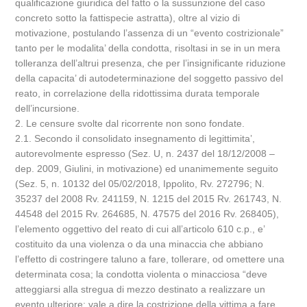
qualificazione giuridica del fatto o la sussunzione del caso
concreto sotto la fattispecie astratta), oltre al vizio di
motivazione, postulando l’assenza di un “evento costrizionale”
tanto per le modalita’ della condotta, risoltasi in se in un mera
tolleranza dell’altrui presenza, che per l’insignificante riduzione
della capacita’ di autodeterminazione del soggetto passivo del
reato, in correlazione della ridottissima durata temporale
dell’incursione.
2. Le censure svolte dal ricorrente non sono fondate.
2.1. Secondo il consolidato insegnamento di legittimita’,
autorevolmente espresso (Sez. U, n. 2437 del 18/12/2008 –
dep. 2009, Giulini, in motivazione) ed unanimemente seguito
(Sez. 5, n. 10132 del 05/02/2018, Ippolito, Rv. 272796; N.
35237 del 2008 Rv. 241159, N. 1215 del 2015 Rv. 261743, N.
44548 del 2015 Rv. 264685, N. 47575 del 2016 Rv. 268405),
l’elemento oggettivo del reato di cui all’articolo 610 c.p., e’
costituito da una violenza o da una minaccia che abbiano
l’effetto di costringere taluno a fare, tollerare, od omettere una
determinata cosa; la condotta violenta o minacciosa “deve
atteggiarsi alla stregua di mezzo destinato a realizzare un
evento ulteriore: vale a dire la costrizione della vittima a fare,