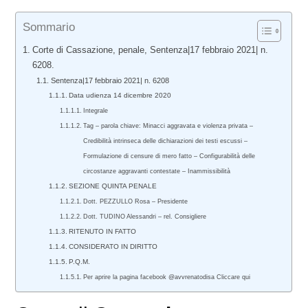
Sommario
Corte di Cassazione, penale, Sentenza|17 febbraio 2021| n.
6208.
Sentenza|17 febbraio 2021| n. 6208
Data udienza 14 dicembre 2020
Integrale
Tag – parola chiave: Minacci aggravata e violenza privata –
Credibilità intrinseca delle dichiarazioni dei testi escussi –
Formulazione di censure di mero fatto – Configurabilità delle
circostanze aggravanti contestate – Inammissibilità
SEZIONE QUINTA PENALE
Dott. PEZZULLO Rosa – Presidente
Dott. TUDINO Alessandri – rel. Consigliere
RITENUTO IN FATTO
CONSIDERATO IN DIRITTO
P.Q.M.
Per aprire la pagina facebook @avvrenatodisa Cliccare qui