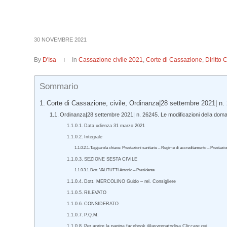
30 NOVEMBRE 2021
By
D'Isa
In
Cassazione civile 2021
,
Corte di Cassazione
,
Diritto 
Sommario
Corte di Cassazione, civile, Ordinanza|28 settembre 2021| n.
Ordinanza|28 settembre 2021| n. 26245. Le modificazioni della d
Data udienza 31 marzo 2021
Integrale
Tag/parola chiave: Prestazioni sanitarie – Regime di accreditamento – Prestazi
SEZIONE SESTA CIVILE
Dott. VALITUTTI Antonio – Presidente
Dott. MERCOLINO Guido – rel. Consigliere
RILEVATO
CONSIDERATO
P.Q.M.
Per aprire la pagina facebook @avvrenatodisa Cliccare qui