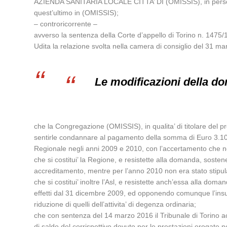
AZIENDA SANITARIA LOCALE CITTA’ DI (OMISSIS), in persona d
quest’ultimo in (OMISSIS);
– controricorrente –
avverso la sentenza della Corte d’appello di Torino n. 1475/1
Udita la relazione svolta nella camera di consiglio del 31 m
Le modificazioni della
che la Congregazione (OMISSIS), in qualita’ di titolare del
sentirle condannare al pagamento della somma di Euro 3.101.452
Regionale negli anni 2009 e 2010, con l’accertamento che n
che si costitui’ la Regione, e resistette alla domanda, sostene
accreditamento, mentre per l’anno 2010 non era stato stipula
che si costitui’ inoltre l’Asl, e resistette anch’essa alla d
effetti dal 31 dicembre 2009, ed opponendo comunque l’insussis
riduzione di quelli dell’attivita’ di degenza ordinaria;
che con sentenza del 14 marzo 2016 il Tribunale di Torino 
di saldo del corrispettivo dovuto per le prestazioni erogate 