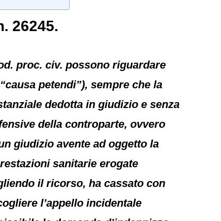
n. 26245.
od. proc. civ. possono riguardare
e “causa petendi”), sempre che la
anziale dedotta in giudizio e senza
ifensive della controparte, ovvero
un giudizio avente ad oggetto la
estazioni sanitarie erogate
liendo il ricorso, ha cassato con
cogliere l’appello incidentale