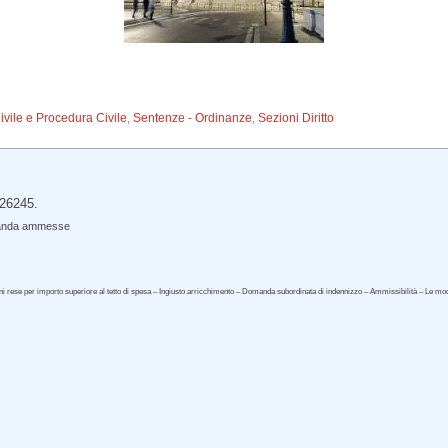
Civile e Procedura Civile
,
Sentenze - Ordinanze
,
Sezioni Diritto
 26245.
omanda ammesse
oni rese per importo superiore al tetto di spesa – Ingiusto arricchimento – Domanda subordinata di indennizzo – Ammissibilità – Le 