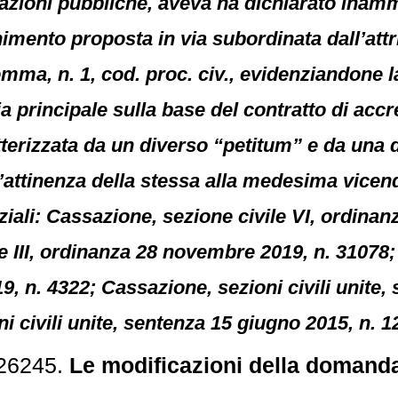
azioni pubbliche, aveva ha dichiarato inam
chimento proposta in via subordinata dall’att
omma, n. 1, cod. proc. civ., evidenziandone la
 principale sulla base del contratto di accr
tterizzata da un diverso “petitum” e da una 
l’attinenza della stessa alla medesima vicend
ziali: Cassazione, sezione civile VI, ordinan
 III, ordinanza 28 novembre 2019, n. 31078; 
9, n. 4322; Cassazione, sezioni civili unite,
i civili unite, sentenza 15 giugno 2015, n. 1
 26245.
Le modificazioni della doman