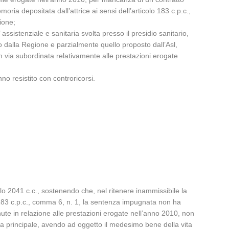
oria depositata dall’attrice ai sensi dell’articolo 183 c.p.c.,
ione;
 assistenziale e sanitaria svolta presso il presidio sanitario,
to dalla Regione e parzialmente quello proposto dall’Asl,
in via subordinata relativamente alle prestazioni erogate
o resistito con controricorsi.
colo 2041 c.c., sostenendo che, nel ritenere inammissibile la
o 183 c.p.c., comma 6, n. 1, la sentenza impugnata non ha
nute in relazione alle prestazioni erogate nell’anno 2010, non
a principale, avendo ad oggetto il medesimo bene della vita