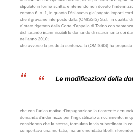
stipulato in forma scritta, e ritenendo non dovuto l’indennizzo
comma 6, n. 1, in quanto l’Asl aveva gia’ pagato importi co
che il gravame interposto dalla (OMISSIS) S.r.l., in qualita’ di
e’ stato rigettato dalla Corte d’appello di Torino con senten
dichiarando inammissibili le domande di risarcimento dei dann
nell’anno 2010;
che avverso la predetta sentenza la (OMISSIS) ha proposto ri
Le modificazioni della
che con l’unico motivo d’impugnazione la ricorrente denuncia l
domanda d’indennizzo per l’ingiustificato arricchimento, in 
considerato che la stessa, formulata in via subordinata in co
comportava una mu-tatio, ma un’emendatio libelli, riferendo