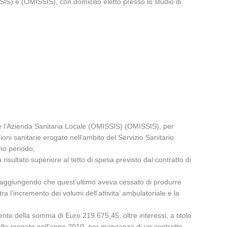
S) e (OMISSIS), con domicilio eletto presso lo studio di
 e l’Azienda Sanitaria Locale (OMISSIS) (OMISSIS), per
oni sanitarie erogate nell’ambito del Servizio Sanitario
mo periodo;
risultato superiore al tetto di spesa previsto dal contratto di
ice, aggiungendo che quest’ultimo aveva cessato di produrre
 l’incremento dei volumi dell’attivita’ ambulatoriale e la
o della somma di Euro 219.675,45, oltre interessi, a titolo
quelle erogate nell’anno 2010, per mancanza di un contratto