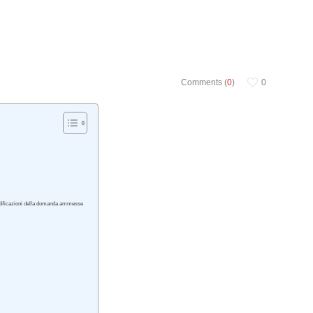
Comments (
0
)
0
modificazioni della domanda ammesse