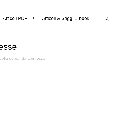
Articoli PDF
Articoli & Saggi E-book
esse
i della domanda ammesse