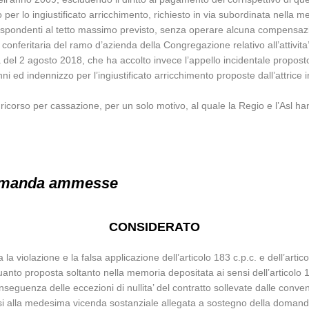
 per lo ingiustificato arricchimento, richiesto in via subordinata nella mem
rrispondenti al tetto massimo previsto, senza operare alcuna compensaz
 conferitaria del ramo d’azienda della Congregazione relativo all’attivita’
za del 2 agosto 2018, che ha accolto invece l’appello incidentale propos
i ed indennizzo per l’ingiustificato arricchimento proposte dall’attrice 
corso per cassazione, per un solo motivo, al quale la Regio e l’Asl hann
 domanda ammesse
CONSIDERATO
a violazione e la falsa applicazione dell’articolo 183 c.p.c. e dell’arti
quanto proposta soltanto nella memoria depositata ai sensi dell’articol
nseguenza delle eccezioni di nullita’ del contratto sollevate dalle conve
si alla medesima vicenda sostanziale allegata a sostegno della domand