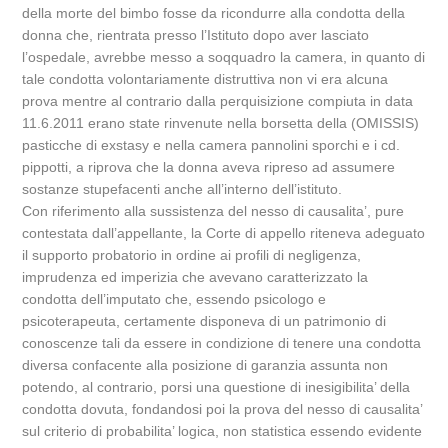
della morte del bimbo fosse da ricondurre alla condotta della
donna che, rientrata presso l’Istituto dopo aver lasciato
l’ospedale, avrebbe messo a soqquadro la camera, in quanto di
tale condotta volontariamente distruttiva non vi era alcuna
prova mentre al contrario dalla perquisizione compiuta in data
11.6.2011 erano state rinvenute nella borsetta della (OMISSIS)
pasticche di exstasy e nella camera pannolini sporchi e i cd.
pippotti, a riprova che la donna aveva ripreso ad assumere
sostanze stupefacenti anche all’interno dell’istituto.
Con riferimento alla sussistenza del nesso di causalita’, pure
contestata dall’appellante, la Corte di appello riteneva adeguato
il supporto probatorio in ordine ai profili di negligenza,
imprudenza ed imperizia che avevano caratterizzato la
condotta dell’imputato che, essendo psicologo e
psicoterapeuta, certamente disponeva di un patrimonio di
conoscenze tali da essere in condizione di tenere una condotta
diversa confacente alla posizione di garanzia assunta non
potendo, al contrario, porsi una questione di inesigibilita’ della
condotta dovuta, fondandosi poi la prova del nesso di causalita’
sul criterio di probabilita’ logica, non statistica essendo evidente