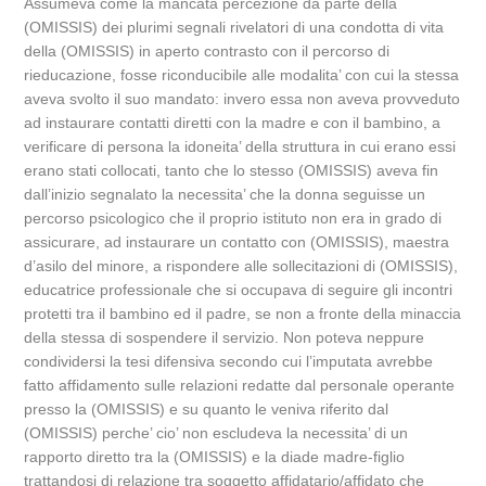
Assumeva come la mancata percezione da parte della
(OMISSIS) dei plurimi segnali rivelatori di una condotta di vita
della (OMISSIS) in aperto contrasto con il percorso di
rieducazione, fosse riconducibile alle modalita’ con cui la stessa
aveva svolto il suo mandato: invero essa non aveva provveduto
ad instaurare contatti diretti con la madre e con il bambino, a
verificare di persona la idoneita’ della struttura in cui erano essi
erano stati collocati, tanto che lo stesso (OMISSIS) aveva fin
dall’inizio segnalato la necessita’ che la donna seguisse un
percorso psicologico che il proprio istituto non era in grado di
assicurare, ad instaurare un contatto con (OMISSIS), maestra
d’asilo del minore, a rispondere alle sollecitazioni di (OMISSIS),
educatrice professionale che si occupava di seguire gli incontri
protetti tra il bambino ed il padre, se non a fronte della minaccia
della stessa di sospendere il servizio. Non poteva neppure
condividersi la tesi difensiva secondo cui l’imputata avrebbe
fatto affidamento sulle relazioni redatte dal personale operante
presso la (OMISSIS) e su quanto le veniva riferito dal
(OMISSIS) perche’ cio’ non escludeva la necessita’ di un
rapporto diretto tra la (OMISSIS) e la diade madre-figlio
trattandosi di relazione tra soggetto affidatario/affidato che