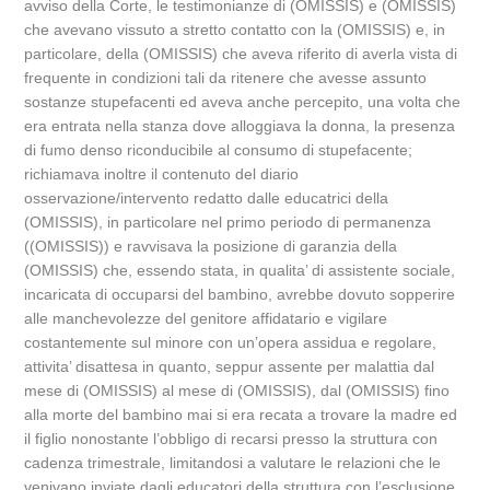
avviso della Corte, le testimonianze di (OMISSIS) e (OMISSIS)
che avevano vissuto a stretto contatto con la (OMISSIS) e, in
particolare, della (OMISSIS) che aveva riferito di averla vista di
frequente in condizioni tali da ritenere che avesse assunto
sostanze stupefacenti ed aveva anche percepito, una volta che
era entrata nella stanza dove alloggiava la donna, la presenza
di fumo denso riconducibile al consumo di stupefacente;
richiamava inoltre il contenuto del diario
osservazione/intervento redatto dalle educatrici della
(OMISSIS), in particolare nel primo periodo di permanenza
((OMISSIS)) e ravvisava la posizione di garanzia della
(OMISSIS) che, essendo stata, in qualita’ di assistente sociale,
incaricata di occuparsi del bambino, avrebbe dovuto sopperire
alle manchevolezze del genitore affidatario e vigilare
costantemente sul minore con un’opera assidua e regolare,
attivita’ disattesa in quanto, seppur assente per malattia dal
mese di (OMISSIS) al mese di (OMISSIS), dal (OMISSIS) fino
alla morte del bambino mai si era recata a trovare la madre ed
il figlio nonostante l’obbligo di recarsi presso la struttura con
cadenza trimestrale, limitandosi a valutare le relazioni che le
venivano inviate dagli educatori della struttura con l’esclusione,