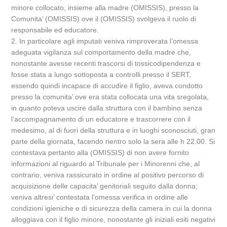
minore collocato, insieme alla madre (OMISSIS), presso la
Comunita’ (OMISSIS) ove il (OMISSIS) svolgeva il ruolo di
responsabile ed educatore.
2. In particolare agli imputati veniva rimproverata l’omessa
adeguata vigilanza sul comportamento della madre che,
nonostante avesse recenti trascorsi di tossicodipendenza e
fosse stata a lungo sottoposta a controlli presso il SERT,
essendo quindi incapace di accudire il figlio, aveva condotto
presso la comunita’ ove era stata collocata una vita sregolata,
in quanto poteva uscire dalla struttura con il bambino senza
l’accompagnamento di un educatore e trascorrere con il
medesimo, al di fuori della struttura e in luoghi sconosciuti, gran
parte della giornata, facendo rientro solo la sera alle h 22.00. Si
contestava pertanto alla (OMISSIS) di non avere fornito
informazioni al riguardo al Tribunale per i Minorenni che, al
contrario, veniva rassicurato in ordine al positivo percorso di
acquisizione delle capacita’ genitoriali seguito dalla donna;
veniva altresi’ contestata l’omessa verifica in ordine alle
condizioni igieniche e di sicurezza della camera in cui la donna
alloggiava con il figlio minore, nonostante gli iniziali esiti negativi