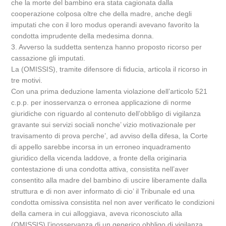
che la morte del bambino era stata cagionata dalla
cooperazione colposa oltre che della madre, anche degli
imputati che con il loro modus operandi avevano favorito la
condotta imprudente della medesima donna.
3. Avverso la suddetta sentenza hanno proposto ricorso per
cassazione gli imputati.
La (OMISSIS), tramite difensore di fiducia, articola il ricorso in
tre motivi.
Con una prima deduzione lamenta violazione dell’articolo 521
c.p.p. per inosservanza o erronea applicazione di norme
giuridiche con riguardo al contenuto dell’obbligo di vigilanza
gravante sui servizi sociali nonche’ vizio motivazionale per
travisamento di prova perche’, ad avviso della difesa, la Corte
di appello sarebbe incorsa in un erroneo inquadramento
giuridico della vicenda laddove, a fronte della originaria
contestazione di una condotta attiva, consistita nell’aver
consentito alla madre del bambino di uscire liberamente dalla
struttura e di non aver informato di cio’ il Tribunale ed una
condotta omissiva consistita nel non aver verificato le condizioni
della camera in cui alloggiava, aveva riconosciuto alla
(OMISSIS) l’inosservanza di un generico obbligo di vigilanza,