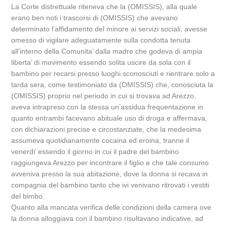
La Corte distrettuale riteneva che la (OMISSIS), alla quale
erano ben noti i trascorsi di (OMISSIS) che avevano
determinato l’affidamento del minore ai servizi sociali, avesse
omesso di vigilare adeguatamente sulla condotta tenuta
all’interno della Comunita’ dalla madre che godeva di ampia
liberta’ di movimento essendo solita uscire da sola con il
bambino per recarsi presso luoghi sconosciuti e rientrare solo a
tarda sera, come testimoniato da (OMISSIS) che, conosciuta la
(OMISSIS) proprio nel periodo in cui si trovava ad Arezzo,
aveva intrapreso con la stessa un’assidua frequentazione in
quanto entrambi facevano abituale uso di droga e affermava,
con dichiarazioni precise e circostanziate, che la medesima
assumeva quotidianamente cocaina ed eroina, tranne il
venerdi’ essendo il giorno in cui il padre del bambino
raggiungeva Arezzo per incontrare il figlio e che tale consumo
avveniva presso la sua abitazione, dove la donna si recava in
compagnia del bambino tanto che ivi venivano ritrovati i vestiti
del bimbo.
Quanto alla mancata verifica delle condizioni della camera ove
la donna alloggiava con il bambino risultavano indicative, ad