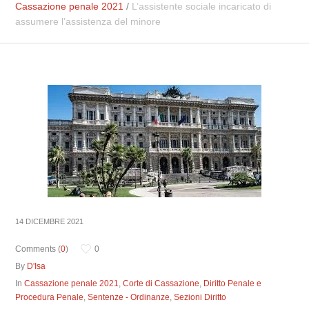
Cassazione penale 2021
/
L’assistente sociale incaricato di
assumere l’assistenza del minore
14 DICEMBRE 2021
Comments (
0
)
0
By
D'Isa
In
Cassazione penale 2021
,
Corte di Cassazione
,
Diritto Penale e
Procedura Penale
,
Sentenze - Ordinanze
,
Sezioni Diritto