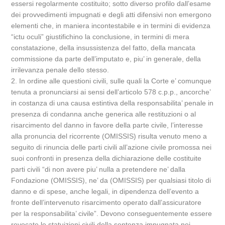
essersi regolarmente costituito; sotto diverso profilo dall’esame
dei provvedimenti impugnati e degli atti difensivi non emergono
elementi che, in maniera incontestabile e in termini di evidenza
“ictu oculi” giustifichino la conclusione, in termini di mera
constatazione, della insussistenza del fatto, della mancata
commissione da parte dell’imputato e, piu’ in generale, della
irrilevanza penale dello stesso.
2. In ordine alle questioni civili, sulle quali la Corte e’ comunque
tenuta a pronunciarsi ai sensi dell’articolo 578 c.p.p., ancorche’
in costanza di una causa estintiva della responsabilita’ penale in
presenza di condanna anche generica alle restituzioni o al
risarcimento del danno in favore della parte civile, l’interesse
alla pronuncia del ricorrente (OMISSIS) risulta venuto meno a
seguito di rinuncia delle parti civili all’azione civile promossa nei
suoi confronti in presenza della dichiarazione delle costituite
parti civili “di non avere piu’ nulla a pretendere ne’ dalla
Fondazione (OMISSIS), ne’ da (OMISSIS) per qualsiasi titolo di
danno e di spese, anche legali, in dipendenza dell’evento a
fronte dell’intervenuto risarcimento operato dall’assicuratore
per la responsabilita’ civile”. Devono conseguentemente essere
revocate le statuizioni civili della sentenza impugnata nei