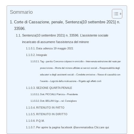
Sommario
Corte di Cassazione, penale, Sentenza|10 settembre 2021| n.
33596.
Sentenza|10 settembre 2021| n. 33596. L’assistente sociale
incaricato di assumere l’assistenza del minore
Data udienza 19 maggio 2021
Integrale
Tag – parola: Concorso colposo in omicidio – Intervenuta estinzione del reato per
prescrizione – Morte del minore affidato ai servizi sociali – Responsabilità degli
educatori e degli assistenti sociali – Condotte omissive – Nesso di causalità con
l’evento – Logicità della motivazione – Rigetto agli effetti civili
SEZIONE QUARTA PENALE
Dott. PICCIALLI Patrizia – Presidente
Dott. BELLINI Ugo – rel. Consigliere
RITENUTO IN FATTO
RITENUTO IN DIRITTO
P.Q.M.
Per aprire la pagina facebook @avvrenatodisa Cliccare qui