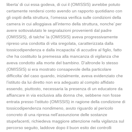
liberta’ di cui essa godeva, di cui il (OMISSIS) avrebbe potuto
certamente rendersi conto avendo un rapporto quotidiano con
gli ospiti della struttura, l’omessa verifica sulle condizioni della
camera in cui alloggiava all’interno della struttura, nonche’ per
avere sottovalutato le segnalazioni provenienti dal padre
(OMISSIS), di talche’ la (OMISSIS) aveva progressivamente
ripreso una condotta di vita sregolata, caratterizzata dalla
tossicodipendenza e dalla incapacita’ di accudire al figlio, fatto
che ha costituito la premessa alla mancanza di vigilanza che
aveva condotto alla morte del bambino. D’altronde lo stesso
(OMISSIS) si era mostrato consapevole della particolare
difficolta’ del caso quando, inizialmente, aveva evidenziato che
l’istituto da lui diretto non era adeguato al compito affidato
essendo, piuttosto, necessaria la presenza di un educatore da
affiancare in via esclusiva alla donna che, sebbene non fosse
entrata presso l’istituto (OMISSIS) in ragione della condizione di
tossicodipendenza nondimeno, avuto riguardo al pericolo
concreto di una ripresa nell’assunzione delle sostanze
stupefacenti, richiedeva maggiore attenzione nella vigilanza sul
percorso seguito, laddove dopo il buon esito dei controlli