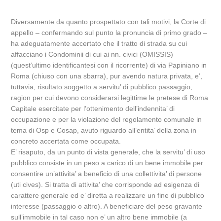
Diversamente da quanto prospettato con tali motivi, la Corte di
appello – confermando sul punto la pronuncia di primo grado –
ha adeguatamente accertato che il tratto di strada su cui
affacciano i Condominii di cui ai nn. civici (OMISSIS)
(quest’ultimo identificantesi con il ricorrente) di via Papiniano in
Roma (chiuso con una sbarra), pur avendo natura privata, e’,
tuttavia, risultato soggetto a servitu’ di pubblico passaggio,
ragion per cui devono considerarsi legittime le pretese di Roma
Capitale esercitate per l’ottenimento dell’indennita’ di
occupazione e per la violazione del regolamento comunale in
tema di Osp e Cosap, avuto riguardo all’entita’ della zona in
concreto accertata come occupata.
E’ risaputo, da un punto di vista generale, che la servitu’ di uso
pubblico consiste in un peso a carico di un bene immobile per
consentire un’attivita’ a beneficio di una collettivita’ di persone
(uti cives). Si tratta di attivita’ che corrisponde ad esigenza di
carattere generale ed e’ diretta a realizzare un fine di pubblico
interesse (passaggio o altro). A beneficiare del peso gravante
sull’immobile in tal caso non e’ un altro bene immobile (a