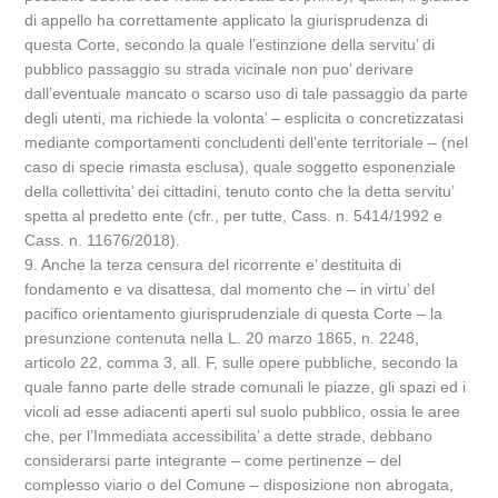
di appello ha correttamente applicato la giurisprudenza di
questa Corte, secondo la quale l’estinzione della servitu’ di
pubblico passaggio su strada vicinale non puo’ derivare
dall’eventuale mancato o scarso uso di tale passaggio da parte
degli utenti, ma richiede la volonta’ – esplicita o concretizzatasi
mediante comportamenti concludenti dell’ente territoriale – (nel
caso di specie rimasta esclusa), quale soggetto esponenziale
della collettivita’ dei cittadini, tenuto conto che la detta servitu’
spetta al predetto ente (cfr., per tutte, Cass. n. 5414/1992 e
Cass. n. 11676/2018).
9. Anche la terza censura del ricorrente e’ destituita di
fondamento e va disattesa, dal momento che – in virtu’ del
pacifico orientamento giurisprudenziale di questa Corte – la
presunzione contenuta nella L. 20 marzo 1865, n. 2248,
articolo 22, comma 3, all. F, sulle opere pubbliche, secondo la
quale fanno parte delle strade comunali le piazze, gli spazi ed i
vicoli ad esse adiacenti aperti sul suolo pubblico, ossia le aree
che, per l’Immediata accessibilita’ a dette strade, debbano
considerarsi parte integrante – come pertinenze – del
complesso viario o del Comune – disposizione non abrogata,