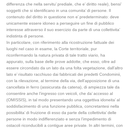
differenza che nella servitu’ prediale, che e’ diritto reale), bensi’
soggetti che si identificano in una comunita’ di persone. Il
contenuto del diritto in questione non e’ predeterminato: deve
unicamente essere idoneo a perseguire un fine di pubblico
interesse attraverso il suo esercizio da parte di una collettivita’
indistinta di persone.
In particolare, con riferimento alla ricostruzione fattuale dei
luoghi nel caso in esame, la Corte territoriale, pur
riconfermando la natura privata di tale tratto viario, ha
appurato, sulla base delle prove addotte, che esso, oltre ad
essere circondato da un lato da una folta vegetazione, dall’altro
lato e’ risultato racchiuso dai fabbricati dei predetti Condominii,
con la rilevazione, al termine della via, dell’apposizione di una
cancellata in ferro (assicurata da catena), di ampiezza tale da
consentire anche l’ingresso con veicoli, che da’ accesso al
(OMISSIS), in tal modo presentando una oggettiva idoneita’ al
soddisfacimento di una funzione pubblica, concretantesi nella
possibilita’ di fruizione di esso da parte della collettivita’ delle
persone in modo indifferenziato e senza l’impedimento di
ostacoli riconducibili a contigue aree private. In altri termini, con