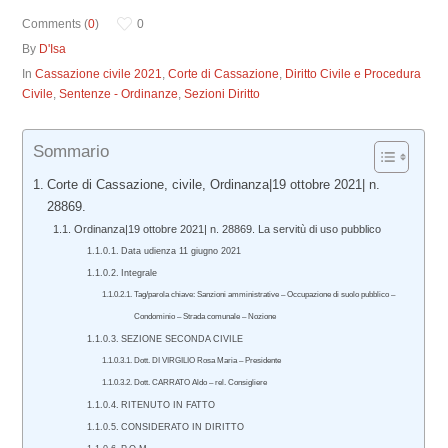
Comments (
0
)
0
By
D'Isa
In
Cassazione civile 2021
,
Corte di Cassazione
,
Diritto Civile e Procedura
Civile
,
Sentenze - Ordinanze
,
Sezioni Diritto
Sommario
Corte di Cassazione, civile, Ordinanza|19 ottobre 2021| n.
28869.
Ordinanza|19 ottobre 2021| n. 28869. La servitù di uso pubblico
Data udienza 11 giugno 2021
Integrale
Tag/parola chiave: Sanzioni amministrative – Occupazione di suolo pubblico –
Condominio – Strada comunale – Nozione
SEZIONE SECONDA CIVILE
Dott. DI VIRGILIO Rosa Maria – Presidente
Dott. CARRATO Aldo – rel. Consigliere
RITENUTO IN FATTO
CONSIDERATO IN DIRITTO