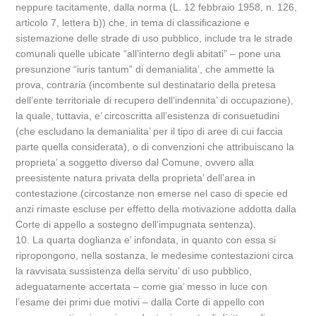
neppure tacitamente, dalla norma (L. 12 febbraio 1958, n. 126,
articolo 7, lettera b)) che, in tema di classificazione e
sistemazione delle strade di uso pubblico, include tra le strade
comunali quelle ubicate “all’interno degli abitati” – pone una
presunzione “iuris tantum” di demanialita’, che ammette la
prova, contraria (incombente sul destinatario della pretesa
dell’ente territoriale di recupero dell’indennita’ di occupazione),
la quale, tuttavia, e’ circoscritta all’esistenza di consuetudini
(che escludano la demanialita’ per il tipo di aree di cui faccia
parte quella considerata), o di convenzioni che attribuiscano la
proprieta’ a soggetto diverso dal Comune, ovvero alla
preesistente natura privata della proprieta’ dell’area in
contestazione (circostanze non emerse nel caso di specie ed
anzi rimaste escluse per effetto della motivazione addotta dalla
Corte di appello a sostegno dell’impugnata sentenza).
10. La quarta doglianza e’ infondata, in quanto con essa si
ripropongono, nella sostanza, le medesime contestazioni circa
la ravvisata sussistenza della servitu’ di uso pubblico,
adeguatamente accertata – come gia’ messo in luce con
l’esame dei primi due motivi – dalla Corte di appello con