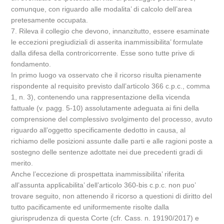
comunque, con riguardo alle modalita’ di calcolo dell’area
pretesamente occupata.
7. Rileva il collegio che devono, innanzitutto, essere esaminate
le eccezioni pregiudiziali di asserita inammissibilita’ formulate
dalla difesa della controricorrente. Esse sono tutte prive di
fondamento.
In primo luogo va osservato che il ricorso risulta pienamente
rispondente al requisito previsto dall’articolo 366 c.p.c., comma
1, n. 3), contenendo una rappresentazione della vicenda
fattuale (v. pagg. 5-10) assolutamente adeguata ai fini della
comprensione del complessivo svolgimento del processo, avuto
riguardo all’oggetto specificamente dedotto in causa, al
richiamo delle posizioni assunte dalle parti e alle ragioni poste a
sostegno delle sentenze adottate nei due precedenti gradi di
merito.
Anche l’eccezione di prospettata inammissibilita’ riferita
all’assunta applicabilita’ dell’articolo 360-bis c.p.c. non puo’
trovare seguito, non attenendo il ricorso a questioni di diritto del
tutto pacificamente ed uniformemente risolte dalla
giurisprudenza di questa Corte (cfr. Cass. n. 19190/2017) e