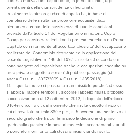
congrua motivazione rispondente, in punto di diritto, agli
orientamenti della giurisprudenza di legittimita’.
In tal senso lo stesso giudice di appello ha, in base al
complesso delle risultanze probatorie acquisite, dato
pienamente conto della sussistenza di tutte le condizioni
previste dall’articolo 14 del Regolamento in materia Osp e
Cosap per considerare legittima la pretesa esercitata da Roma
Capitale con riferimento all’accertata abusivita’ dell’occupazione
realizzata dal Condominio ricorrente ed in applicazione del
Decreto Legislativo n. 446 del 1997, articolo 63 secondo cui
sono soggette ad imposizione anche le occupazioni eseguite su
aree private soggette a servitu’ di pubblico passaggio (cfr.
anche Cass. n. 18037/2009 e Cass. n. 1435/2018).
11. Il quinto motivo si prospetta inammissibile perche’ ad esso
si applica “ratione temporis”, siccome l’appello risulta proposto
successivamente al 12 settembre 2012, il disposto dell’articolo
348-ter c.p.c., u.c., dal momento che risulta dedotto il vizio di
cui al novellato articolo 360 c.p.c., n. 5 avverso una sentenza di
secondo grado che ha confermando la decisione di primo
grado sulla questione in base ai medesimi accertamenti fattuali
e ponendo riferimento agli stessi principi giuridici per la