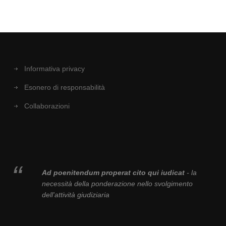
Informativa privacy
Esonero di responsabilità
Collaborazioni
Ad poenitendum properat cito qui iudicat
- la
necessità della ponderazione nello svolgimento
dell'attività giudiziaria