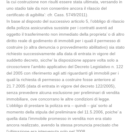
la cui costruzione non risulti essere stata ultimata, versando in
uno stadio tale da non consentire ancora il rilascio del
certificato di agibilita’: cfr. Cass. 5749/2011).
In base al disposto del successivo articolo 5, l’obbligo di rilascio
della polizza assicurativa sussiste per i contratti aventi ad
oggetto il trasferimento non immediato della proprieta’ o di altro
diritto reale di godimento di immobili per i quali il permesso di
costruire (o altra denuncia o provvedimento abilitativo) sia stato
richiesto successivamente alla data di entrata in vigore del
suddetto decreto, sicche’ la disposizione appare volta solo a
circoscrivere l’ambito applicativo del Decreto Legislativo n. 122
del 2005 con riferimento agli atti riguardanti gli immobili per i
quali la richiesta di permesso a costruire fosse anteriore al
21.7.2005 (data di entrata in vigore del decreto 122/2005),
senza prevedere alcuna esclusione per preliminari di vendita
immobiliare, ove concorrano le altre condizioni di legge.
L’obbligo di prestare la polizza era – quindi – gia’ sorto al
momento della stipula del preliminare del 11.5.2006, poiche’ a
quella data l’immobile promesso in vendita non era stato
ancora realizzato, avendo la stessa pronuncia precisato che
l’ultimazione era intervenuta solo nel 2008.