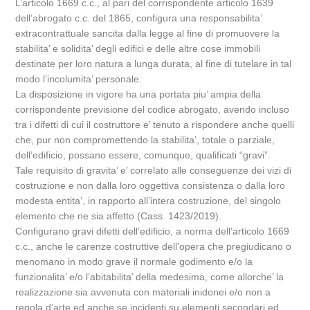
L’articolo 1669 c.c., al pari del corrispondente articolo 1639
dell’abrogato c.c. del 1865, configura una responsabilita’
extracontrattuale sancita dalla legge al fine di promuovere la
stabilita’ e solidita’ degli edifici e delle altre cose immobili
destinate per loro natura a lunga durata, al fine di tutelare in tal
modo l’incolumita’ personale.
La disposizione in vigore ha una portata piu’ ampia della
corrispondente previsione del codice abrogato, avendo incluso
tra i difetti di cui il costruttore e’ tenuto a rispondere anche quelli
che, pur non compromettendo la stabilita’, totale o parziale,
dell’edificio, possano essere, comunque, qualificati “gravi”.
Tale requisito di gravita’ e’ correlato alle conseguenze dei vizi di
costruzione e non dalla loro oggettiva consistenza o dalla loro
modesta entita’, in rapporto all’intera costruzione, del singolo
elemento che ne sia affetto (Cass. 1423/2019).
Configurano gravi difetti dell’edificio, a norma dell’articolo 1669
c.c., anche le carenze costruttive dell’opera che pregiudicano o
menomano in modo grave il normale godimento e/o la
funzionalita’ e/o l’abitabilita’ della medesima, come allorche’ la
realizzazione sia avvenuta con materiali inidonei e/o non a
regola d’arte ed anche se incidenti su elementi secondari ed