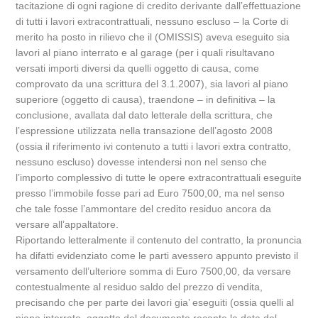
tacitazione di ogni ragione di credito derivante dall’effettuazione
di tutti i lavori extracontrattuali, nessuno escluso – la Corte di
merito ha posto in rilievo che il (OMISSIS) aveva eseguito sia
lavori al piano interrato e al garage (per i quali risultavano
versati importi diversi da quelli oggetto di causa, come
comprovato da una scrittura del 3.1.2007), sia lavori al piano
superiore (oggetto di causa), traendone – in definitiva – la
conclusione, avallata dal dato letterale della scrittura, che
l’espressione utilizzata nella transazione dell’agosto 2008
(ossia il riferimento ivi contenuto a tutti i lavori extra contratto,
nessuno escluso) dovesse intendersi non nel senso che
l’importo complessivo di tutte le opere extracontrattuali eseguite
presso l’immobile fosse pari ad Euro 7500,00, ma nel senso
che tale fosse l’ammontare del credito residuo ancora da
versare all’appaltatore.
Riportando letteralmente il contenuto del contratto, la pronuncia
ha difatti evidenziato come le parti avessero appunto previsto il
versamento dell’ulteriore somma di Euro 7500,00, da versare
contestualmente al residuo saldo del prezzo di vendita,
precisando che per parte dei lavori gia’ eseguiti (ossia quelli al