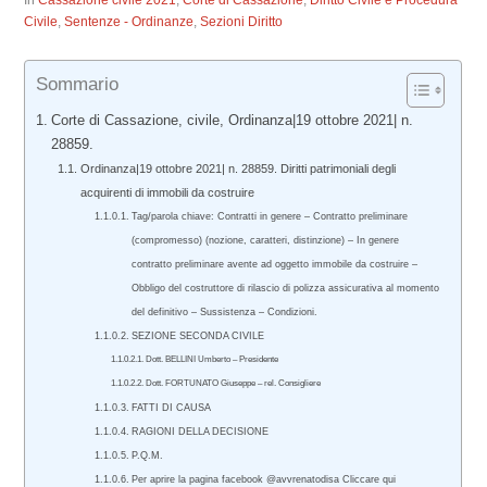
In
Cassazione civile 2021
,
Corte di Cassazione
,
Diritto Civile e Procedura
Civile
,
Sentenze - Ordinanze
,
Sezioni Diritto
Sommario
Corte di Cassazione, civile, Ordinanza|19 ottobre 2021| n.
28859.
Ordinanza|19 ottobre 2021| n. 28859. Diritti patrimoniali degli
acquirenti di immobili da costruire
Tag/parola chiave: Contratti in genere – Contratto preliminare
(compromesso) (nozione, caratteri, distinzione) – In genere
contratto preliminare avente ad oggetto immobile da costruire –
Obbligo del costruttore di rilascio di polizza assicurativa al momento
del definitivo – Sussistenza – Condizioni.
SEZIONE SECONDA CIVILE
Dott. BELLINI Umberto – Presidente
Dott. FORTUNATO Giuseppe – rel. Consigliere
FATTI DI CAUSA
RAGIONI DELLA DECISIONE
P.Q.M.
Per aprire la pagina facebook @avvrenatodisa Cliccare qui