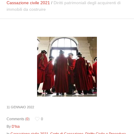
Cassazione civile 2021
/
Diritti patrimoniali degli acquirenti di
immobili da costruire
11 GENNAIO 2022
Comments (
0
)
0
By
D'Isa