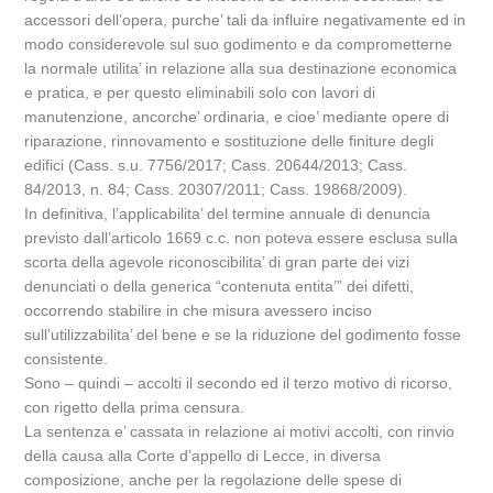
accessori dell’opera, purche’ tali da influire negativamente ed in
modo considerevole sul suo godimento e da comprometterne
la normale utilita’ in relazione alla sua destinazione economica
e pratica, e per questo eliminabili solo con lavori di
manutenzione, ancorche’ ordinaria, e cioe’ mediante opere di
riparazione, rinnovamento e sostituzione delle finiture degli
edifici (Cass. s.u. 7756/2017; Cass. 20644/2013; Cass.
84/2013, n. 84; Cass. 20307/2011; Cass. 19868/2009).
In definitiva, l’applicabilita’ del termine annuale di denuncia
previsto dall’articolo 1669 c.c. non poteva essere esclusa sulla
scorta della agevole riconoscibilita’ di gran parte dei vizi
denunciati o della generica “contenuta entita’” dei difetti,
occorrendo stabilire in che misura avessero inciso
sull’utilizzabilita’ del bene e se la riduzione del godimento fosse
consistente.
Sono – quindi – accolti il secondo ed il terzo motivo di ricorso,
con rigetto della prima censura.
La sentenza e’ cassata in relazione ai motivi accolti, con rinvio
della causa alla Corte d’appello di Lecce, in diversa
composizione, anche per la regolazione delle spese di