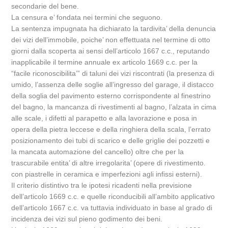
secondarie del bene.
La censura e’ fondata nei termini che seguono.
La sentenza impugnata ha dichiarato la tardivita’ della denuncia
dei vizi dell’immobile, poiche’ non effettuata nel termine di otto
giorni dalla scoperta ai sensi dell’articolo 1667 c.c., reputando
inapplicabile il termine annuale ex articolo 1669 c.c. per la
“facile riconoscibilita’” di taluni dei vizi riscontrati (la presenza di
umido, l’assenza delle soglie all’ingresso del garage, il distacco
della soglia del pavimento esterno corrispondente al finestrino
del bagno, la mancanza di rivestimenti al bagno, l’alzata in cima
alle scale, i difetti al parapetto e alla lavorazione e posa in
opera della pietra leccese e della ringhiera della scala, l’errato
posizionamento dei tubi di scarico e delle griglie dei pozzetti e
la mancata automazione del cancello) oltre che per la
trascurabile entita’ di altre irregolarita’ (opere di rivestimento.
con piastrelle in ceramica e imperfezioni agli infissi esterni).
Il criterio distintivo tra le ipotesi ricadenti nella previsione
dell’articolo 1669 c.c. e quelle riconducibili all’ambito applicativo
dell’articolo 1667 c.c. va tuttavia individuato in base al grado di
incidenza dei vizi sul pieno godimento dei beni.