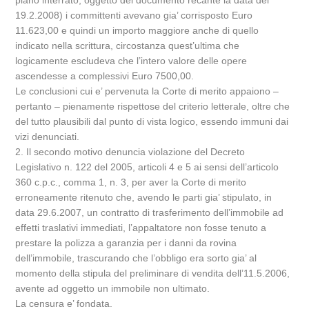
piano interrato, oggetto del documento recante la data del
19.2.2008) i committenti avevano gia’ corrisposto Euro
11.623,00 e quindi un importo maggiore anche di quello
indicato nella scrittura, circostanza quest’ultima che
logicamente escludeva che l’intero valore delle opere
ascendesse a complessivi Euro 7500,00.
Le conclusioni cui e’ pervenuta la Corte di merito appaiono –
pertanto – pienamente rispettose del criterio letterale, oltre che
del tutto plausibili dal punto di vista logico, essendo immuni dai
vizi denunciati.
2. Il secondo motivo denuncia violazione del Decreto
Legislativo n. 122 del 2005, articoli 4 e 5 ai sensi dell’articolo
360 c.p.c., comma 1, n. 3, per aver la Corte di merito
erroneamente ritenuto che, avendo le parti gia’ stipulato, in
data 29.6.2007, un contratto di trasferimento dell’immobile ad
effetti traslativi immediati, l’appaltatore non fosse tenuto a
prestare la polizza a garanzia per i danni da rovina
dell’immobile, trascurando che l’obbligo era sorto gia’ al
momento della stipula del preliminare di vendita dell’11.5.2006,
avente ad oggetto un immobile non ultimato.
La censura e’ fondata.