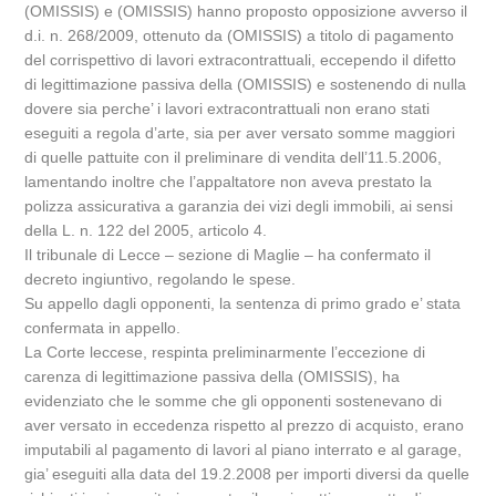
(OMISSIS) e (OMISSIS) hanno proposto opposizione avverso il
d.i. n. 268/2009, ottenuto da (OMISSIS) a titolo di pagamento
del corrispettivo di lavori extracontrattuali, eccependo il difetto
di legittimazione passiva della (OMISSIS) e sostenendo di nulla
dovere sia perche’ i lavori extracontrattuali non erano stati
eseguiti a regola d’arte, sia per aver versato somme maggiori
di quelle pattuite con il preliminare di vendita dell’11.5.2006,
lamentando inoltre che l’appaltatore non aveva prestato la
polizza assicurativa a garanzia dei vizi degli immobili, ai sensi
della L. n. 122 del 2005, articolo 4.
Il tribunale di Lecce – sezione di Maglie – ha confermato il
decreto ingiuntivo, regolando le spese.
Su appello dagli opponenti, la sentenza di primo grado e’ stata
confermata in appello.
La Corte leccese, respinta preliminarmente l’eccezione di
carenza di legittimazione passiva della (OMISSIS), ha
evidenziato che le somme che gli opponenti sostenevano di
aver versato in eccedenza rispetto al prezzo di acquisto, erano
imputabili al pagamento di lavori al piano interrato e al garage,
gia’ eseguiti alla data del 19.2.2008 per importi diversi da quelle