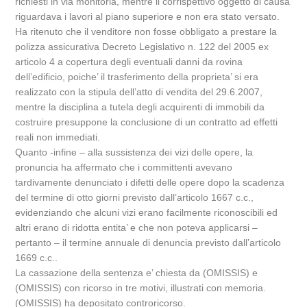
richiesti in via monitoria, mentre il corrispettivo oggetto di causa
riguardava i lavori al piano superiore e non era stato versato.
Ha ritenuto che il venditore non fosse obbligato a prestare la
polizza assicurativa Decreto Legislativo n. 122 del 2005 ex
articolo 4 a copertura degli eventuali danni da rovina
dell’edificio, poiche’ il trasferimento della proprieta’ si era
realizzato con la stipula dell’atto di vendita del 29.6.2007,
mentre la disciplina a tutela degli acquirenti di immobili da
costruire presuppone la conclusione di un contratto ad effetti
reali non immediati.
Quanto -infine – alla sussistenza dei vizi delle opere, la
pronuncia ha affermato che i committenti avevano
tardivamente denunciato i difetti delle opere dopo la scadenza
del termine di otto giorni previsto dall’articolo 1667 c.c.,
evidenziando che alcuni vizi erano facilmente riconoscibili ed
altri erano di ridotta entita’ e che non poteva applicarsi –
pertanto – il termine annuale di denuncia previsto dall’articolo
1669 c.c..
La cassazione della sentenza e’ chiesta da (OMISSIS) e
(OMISSIS) con ricorso in tre motivi, illustrati con memoria.
(OMISSIS) ha depositato controricorso.