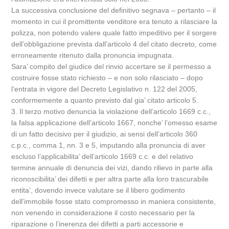
La successiva conclusione del definitivo segnava – pertanto – il
momento in cui il promittente venditore era tenuto a rilasciare la
polizza, non potendo valere quale fatto impeditivo per il sorgere
dell’obbligazione prevista dall’articolo 4 del citato decreto, come
erroneamente ritenuto dalla pronuncia impugnata.
Sara’ compito del giudice del rinvio accertare se il permesso a
costruire fosse stato richiesto – e non solo rilasciato – dopo
l’entrata in vigore del Decreto Legislativo n. 122 del 2005,
conformemente a quanto previsto dal gia’ citato articolo 5.
3. Il terzo motivo denuncia la violazione dell’articolo 1669 c.c.,
la falsa applicazione dell’articolo 1667, nonche’ l’omesso esame
di un fatto decisivo per il giudizio, ai sensi dell’articolo 360
c.p.c., comma 1, nn. 3 e 5, imputando alla pronuncia di aver
escluso l’applicabilita’ dell’articolo 1669 c.c. e del relativo
termine annuale di denuncia dei vizi, dando rilievo in parte alla
riconoscibilita’ dei difetti e per altra parte alla loro trascurabile
entita’, dovendo invece valutare se il libero godimento
dell’immobile fosse stato compromesso in maniera consistente,
non venendo in considerazione il costo necessario per la
riparazione o l’inerenza dei difetti a parti accessorie e