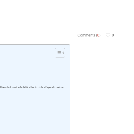
Comments (
0
)
0
Clausola di non trasferibilità – Illecito civile – Depenalizzazione