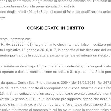
 Napoli ha confermato integralmente la sentenza emessa dal Tribunale di
.p., condannandolo alla pena ritenuta di giustizia.
ne degli articoli 491 e 648 c.p. (il reato di falso, da qualificare ex ar
one.
CONSIDERATO IN
DIRITTO
 resto, inammissibile.
 Rv. 273936 – 01) ha gia’ chiarito che, in tema di falso in scrittura priv
o Legislativo 15 gennaio 2016, n. 7, la condotta di falsificazione dell’
rientra piu’ tra quelle soggette a sanzione penale ed integra un illecito ci
imitatamente al capo B), perche’ il fatto contestato, che va qualificato a
operato a titolo di continuazione ex articolo 81 c.p., comma 2 e la pen
o da questa Corte (Sez. 7, ordinanza n. 20644 del 16/02/2016, Rv. 267
e dal reato presupposto di appropriazione di cosa smarrita di cui all’ar
, n. 7, la ricettazione di un assegno bancario avente clausola di non tra
tivo 15 gennaio 2016, n. 7, del reato presupposto, atteso che nella ric
specie incriminatrice, e cio’ comporta che l’eventuale abrogazione di tal
lusivo riferimento al momento in cui ha avuto luogo la condotta tipica d