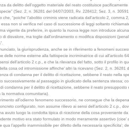
enienza da delitto dell’oggetto materiale del reato costituisce pacificamen
tispecie” (Sez. 2, n. 36281 del 04/07/2003, Rv. 228412; Sez. 3, n. 3059
o che, “poiche’ l’abolitio criminis viene radicata dall’articolo 2, comma 2
ndotte, essa non si verifica nel caso di successione di leggi soltanto richia
stema vigente da preferire, in quanto la nuova legge non introduce alcuna 
o di disvalore, ma toglie dall’ordinamento o modifica disposizioni (penali
”.
nunciato, la giurisprudenza, anche se in riferimento a fenomeni succes
elle norme esterne alla fattispecie incriminatrice di cui all’articolo 64
si dell’articolo 2 c.p., e che la rilevanza del fatto, sotto il profilo in 
ella cosa od intromissione affinche’ altri la ricevano (Sez. 2, n. 36281 de
entenza di condanna per il delitto di ricettazione, sebbene il reato nella
to successivamente al passaggio in giudicato della sentenza stessa; con
a di condanna per il delitto di ricettazione, sebbene il reato presupposto 
 la normativa comunitaria).
riferimento all’odierno fenomeno successorio, ne consegue che la depenal
concreto configurato, non assume rilievo ai sensi dell’articolo 2 c.p., do
a avuto luogo la condotta tipica di ricezione della cosa proveniente da d
pondente motivo era stato formulato in modo meramente assertivo (cioe’ a
ua l’appello inammissibile per difetto della necessaria specificita’; dett