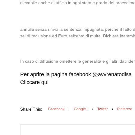
rilevabile anche di ufficio in ogni stato e grado del procedim
annulla senza rinvio la sentenza impugnata, perche’ il fatto di
sei di reclusione ed Euro seicento di multa. Dichiara inammissi
In caso di diffusione omettere le generalità e gli altri dati ident
Per aprire la pagina facebook
@
avvrenatodisa
Cliccare qui
Share This:
Facebook
Google+
Twitter
Pinterest