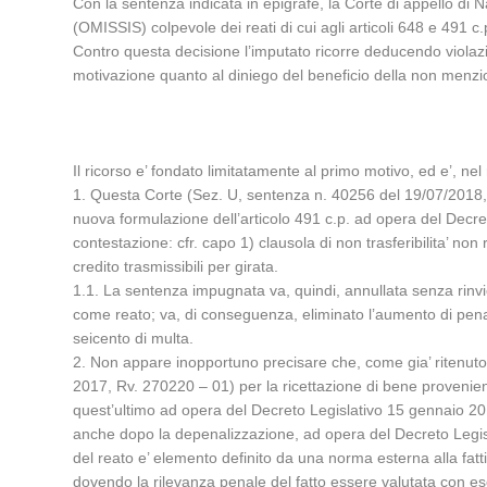
Con la sentenza indicata in epigrafe, la Corte di appello di
(OMISSIS) colpevole dei reati di cui agli articoli 648 e 491 c
Contro questa decisione l’imputato ricorre deducendo violazio
motivazione quanto al diniego del beneficio della non menzi
Il ricorso e’ fondato limitatamente al primo motivo, ed e’, nel
1. Questa Corte (Sez. U, sentenza n. 40256 del 19/07/2018, F.,
nuova formulazione dell’articolo 491 c.p. ad opera del Decret
contestazione: cfr. capo 1) clausola di non trasferibilita’ non 
credito trasmissibili per girata.
1.1. La sentenza impugnata va, quindi, annullata senza rinvio l
come reato; va, di conseguenza, eliminato l’aumento di pena 
seicento di multa.
2. Non appare inopportuno precisare che, come gia’ ritenut
2017, Rv. 270220 – 01) per la ricettazione di bene provenient
quest’ultimo ad opera del Decreto Legislativo 15 gennaio 2016
anche dopo la depenalizzazione, ad opera del Decreto Legisla
del reato e’ elemento definito da una norma esterna alla fatti
dovendo la rilevanza penale del fatto essere valutata con esc