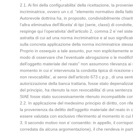
2.1. Ai fini della configurabilita’ della ricettazione, la prov
incriminatrice, ovvero un c.d. “elemento normativo della fat
Autorevole dottrina ha, in proposito, condivisibilmente chiarit
l’altra eliminativa dell’illiceita’ di tipi (serie, classi) di co
respinge qui l’operativita’ dell’articolo 2, comma 2 e’ nel si
astratta di cui ad una norma incriminatrice e al suo significat
sulla concreta applicazione della norma incriminatrice stessa
Proprio in ossequio a tale assunto, pur non esplicitamente e
modo di osservare che l’eventuale abrogazione o le modifiche d
dell’oggetto materiale del reato” non assumono rilevanza ai sen
momento in cui e’ intervenuta la condotta tipica di ricezione d
non revocabilita’, ai sensi dell’articolo 673 c.p.p., di una s
autorizzazione della banca trattaria, fosse stato depenalizza
del principio, ha ritenuto la non revocabilita’ di una sentenz
SIAE fosse stato successivamente ritenuto incompatibile con
2.2. In applicazione del medesimo principio di diritto, con 
la provenienza da delitto dell’oggetto materiale del reato in 
essere valutata con esclusivo riferimento al momento in cui h
3. Il secondo motivo non e’ consentito: in appello, il corris
corredata da alcuna argomentazione), il che rendeva in parte q