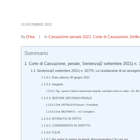
10 DICEMBRE 2021
By
D'Isa
In
Cassazione penale 2021
,
Corte di Cassazione
,
Dirit
Sommario
Corte di Cassazione, penale, Sentenza|2 settembre 2021| n. 
Sentenza|2 settembre 2021| n. 32775. La ricettazione di un assegno b
Data udienza 30 giugno 2021
Integrale
Tag – parola: Falsità in testamento olografo, cambiale o titoli di credito – Art. 49
SEZIONE SECONDA PENALE
Dott. DIOTALLEVI Giovann – Presidente
Dott. BELTRANI S. – rel. Consigliere
RITENUTO IN FATTO
CONSIDERATO IN DIRITTO
P.Q.M.
Per aprire la pagina facebook @avvrenatodisa Cliccare qui