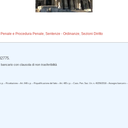
to Penale e Procedura Penale
,
Sentenze - Ordinanze
,
Sezioni Diritto
32775.
ancario con clausola di non trasferibilità
1 c.p. – Ricettazione – Art. 648 c.p. – Riqualificazione del fatto – Art. 485 c.p. – Cass. Pen. Sez. Un. n. 40256/2018 – Assegno bancario – 