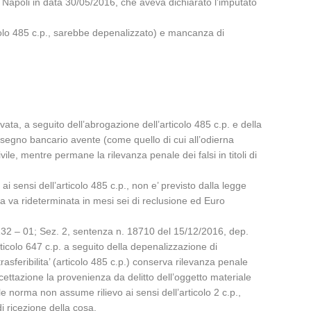
 Napoli in data 30/05/2016, che aveva dichiarato l’imputato
ticolo 485 c.p., sarebbe depenalizzato) e mancanza di
ata, a seguito dell’abrogazione dell’articolo 485 c.p. e della
assegno bancario avente (come quello di cui all’odierna
vile, mentre permane la rilevanza penale dei falsi in titoli di
i sensi dell’articolo 485 c.p., non e’ previsto dalla legge
a va rideterminata in mesi sei di reclusione ed Euro
132 – 01; Sez. 2, sentenza n. 18710 del 15/12/2016, dep.
ticolo 647 c.p. a seguito della depenalizzazione di
sferibilita’ (articolo 485 c.p.) conserva rilevanza penale
ettazione la provenienza da delitto dell’oggetto materiale
e norma non assume rilievo ai sensi dell’articolo 2 c.p.,
i ricezione della cosa.