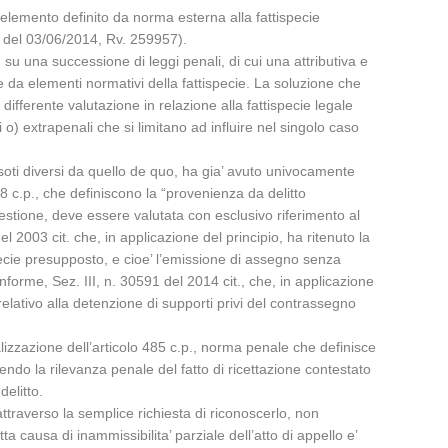
te elemento definito da norma esterna alla fattispecie
1 del 03/06/2014, Rv. 259957).
, su una successione di leggi penali, di cui una attributiva e
mate da elementi normativi della fattispecie. La soluzione che
differente valutazione in relazione alla fattispecie legale
 o) extrapenali che si limitano ad influire nel singolo caso
soti diversi da quello de quo, ha gia’ avuto univocamente
8 c.p., che definiscono la “provenienza da delitto
questione, deve essere valutata con esclusivo riferimento al
l 2003 cit. che, in applicazione del principio, ha ritenuto la
 specie presupposto, e cioe’ l’emissione di assegno senza
forme, Sez. III, n. 30591 del 2014 cit., che, in applicazione
relativo alla detenzione di supporti privi del contrassegno
izzazione dell’articolo 485 c.p., norma penale che definisce
vendo la rilevanza penale del fatto di ricettazione contestato
elitto.
ttraverso la semplice richiesta di riconoscerlo, non
a causa di inammissibilita’ parziale dell’atto di appello e’