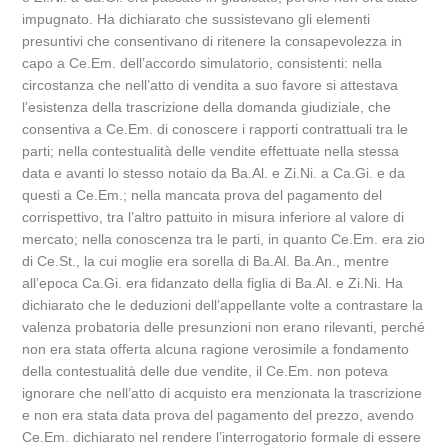
impugnato. Ha dichiarato che sussistevano gli elementi
presuntivi che consentivano di ritenere la consapevolezza in
capo a Ce.Em. dell’accordo simulatorio, consistenti: nella
circostanza che nell’atto di vendita a suo favore si attestava
l’esistenza della trascrizione della domanda giudiziale, che
consentiva a Ce.Em. di conoscere i rapporti contrattuali tra le
parti; nella contestualità delle vendite effettuate nella stessa
data e avanti lo stesso notaio da Ba.Al. e Zi.Ni. a Ca.Gi. e da
questi a Ce.Em.; nella mancata prova del pagamento del
corrispettivo, tra l’altro pattuito in misura inferiore al valore di
mercato; nella conoscenza tra le parti, in quanto Ce.Em. era zio
di Ce.St., la cui moglie era sorella di Ba.Al. Ba.An., mentre
all’epoca Ca.Gi. era fidanzato della figlia di Ba.Al. e Zi.Ni. Ha
dichiarato che le deduzioni dell’appellante volte a contrastare la
valenza probatoria delle presunzioni non erano rilevanti, perché
non era stata offerta alcuna ragione verosimile a fondamento
della contestualità delle due vendite, il Ce.Em. non poteva
ignorare che nell’atto di acquisto era menzionata la trascrizione
e non era stata data prova del pagamento del prezzo, avendo
Ce.Em. dichiarato nel rendere l’interrogatorio formale di essere