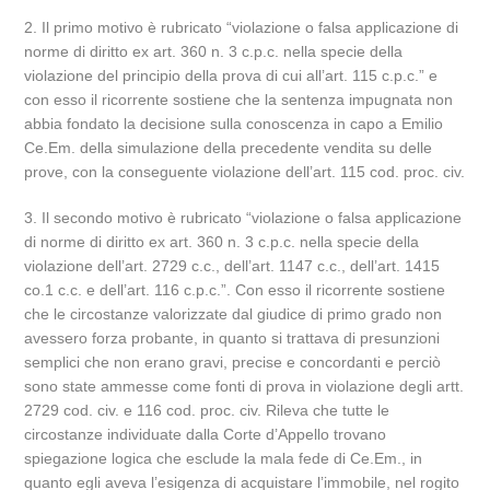
2. Il primo motivo è rubricato “violazione o falsa applicazione di
norme di diritto ex art. 360 n. 3 c.p.c. nella specie della
violazione del principio della prova di cui all’art. 115 c.p.c.” e
con esso il ricorrente sostiene che la sentenza impugnata non
abbia fondato la decisione sulla conoscenza in capo a Emilio
Ce.Em. della simulazione della precedente vendita su delle
prove, con la conseguente violazione dell’art. 115 cod. proc. civ.
3. Il secondo motivo è rubricato “violazione o falsa applicazione
di norme di diritto ex art. 360 n. 3 c.p.c. nella specie della
violazione dell’art. 2729 c.c., dell’art. 1147 c.c., dell’art. 1415
co.1 c.c. e dell’art. 116 c.p.c.”. Con esso il ricorrente sostiene
che le circostanze valorizzate dal giudice di primo grado non
avessero forza probante, in quanto si trattava di presunzioni
semplici che non erano gravi, precise e concordanti e perciò
sono state ammesse come fonti di prova in violazione degli artt.
2729 cod. civ. e 116 cod. proc. civ. Rileva che tutte le
circostanze individuate dalla Corte d’Appello trovano
spiegazione logica che esclude la mala fede di Ce.Em., in
quanto egli aveva l’esigenza di acquistare l’immobile, nel rogito