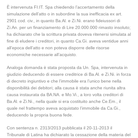
È intervenuta FI.IT. Spa chiedendo l’accertamento della
simulazione dell’atto o in subordine la sua inefficacia ex art.
2901 cod. civ., in quanto Ba.Al. e Zi.Ni. erano fideiussori di
Zi.An. per un finanziamento di Lire 20.000.000 rimasto insoluto;
ha dichiarato che la scrittura privata doveva ritenersi simulata al
fine di eludere i creditori, in quanto Ca.Gi. aveva ventidue anni
all’epoca dell’atto e non poteva disporre delle risorse
economiche necessarie all’acquisto.
Analoga domanda è stata proposta da Un. Spa, intervenuta in
giudizio deducendo di essere creditrice di Ba.Al. e Zi.Ni. in forza
di decreto ingiuntivo e che l’immobile era l’unico bene nella
disponibilità dei debitori; alla causa è stata anche riunita altra
causa instaurata da BA.NA. e Mo.Vi., a loro volta creditori di
Ba.Al. e Zi.Ni., nella quale si era costituito anche Ce.Em., il
quale nel frattempo aveva acquistato l’immobile da Ca.Gi.,
deducendo la propria buona fede.
Con sentenza n. 2313/2013 pubblicata il 20-11-2013 il
Tribunale di Latina ha dichiarato la cessazione della materia del