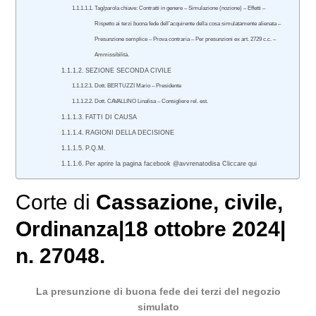
Tag/parola chiave: Contratti in genere – Simulazione (nozione) – Effetti –
Rispetto ai terzi buona fede dell’acquirente della cosa simulatamente alienata –
Presunzione semplice – Prova contraria – Per presunzioni ex art. 2729 c.c. –
Ammissibilità.
SEZIONE SECONDA CIVILE
Dott. BERTUZZI Mario – Presidente
Dott. CAVALLINO Linalisa – Consigliere rel. est.
FATTI DI CAUSA
RAGIONI DELLA DECISIONE
P.Q.M.
Per aprire la pagina facebook @avvrenatodisa Cliccare qui
Corte di
Cassazione
,
civile
,
Ordinanza|18 ottobre 2024|
n. 27048.
La presunzione di buona fede dei terzi del negozio
simulato