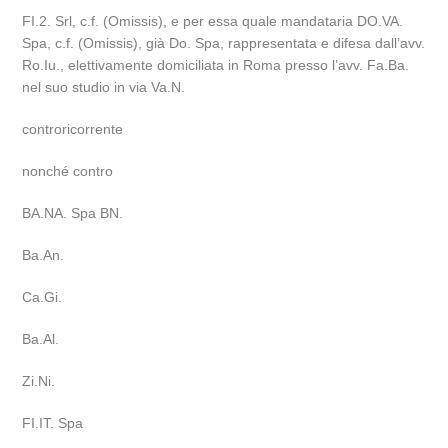
FI.2. Srl, c.f. (Omissis), e per essa quale mandataria DO.VA.
Spa, c.f. (Omissis), già Do. Spa, rappresentata e difesa dall’avv.
Ro.Iu., elettivamente domiciliata in Roma presso l’avv. Fa.Ba.
nel suo studio in via Va.N.
controricorrente
nonché contro
BA.NA. Spa BN.
Ba.An.
Ca.Gi.
Ba.Al.
Zi.Ni.
FI.IT. Spa