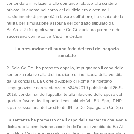
contendere in relazione alle domande relative alla scrittura
privata, in quanto nel corso del giudizio era avvenuto il
trasferimento di proprietà in favore dell’attore; ha dichiarato la
nullità per simulazione assoluta del contratto stipulato da
Ba.An. e Zi.Ni. quali venditori e Ca.Gi. quale acquirente e del
successivo contratto tra Ca.Gi. e Ce.Em.
La presunzione di buona fede dei terzi del negozio
simulato
2. Solo Ce.Em. ha proposto appello, impugnando il capo della
sentenza relativo alla dichiarazione di inefficacia della vendita
da lui conclusa. La Corte d’Appello di Roma ha rigettato
l’impugnazione con sentenza n. 5845/2019 pubblicata il 26-9-
2019, condannando l’appellante alla rifusione delle spese del
grado a favore degli appellati costituiti Mo.Vi., BN. Spa, IF.NP.
s.p.a, cessionaria del credito di BN., e Do. Spa già Un.Cr. Spa
La sentenza ha premesso che il capo della sentenza che aveva
dichiarato la simulazione assoluta dell’atto di vendita da Ba.Al.
e Zi.Ni. a Ca.Gi. era passato in giudicato, perché non era stato