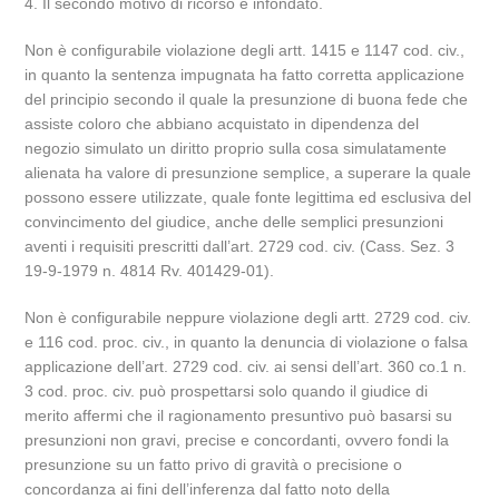
4. Il secondo motivo di ricorso è infondato.
Non è configurabile violazione degli artt. 1415 e 1147 cod. civ.,
in quanto la sentenza impugnata ha fatto corretta applicazione
del principio secondo il quale la presunzione di buona fede che
assiste coloro che abbiano acquistato in dipendenza del
negozio simulato un diritto proprio sulla cosa simulatamente
alienata ha valore di presunzione semplice, a superare la quale
possono essere utilizzate, quale fonte legittima ed esclusiva del
convincimento del giudice, anche delle semplici presunzioni
aventi i requisiti prescritti dall’art. 2729 cod. civ. (Cass. Sez. 3
19-9-1979 n. 4814 Rv. 401429-01).
Non è configurabile neppure violazione degli artt. 2729 cod. civ.
e 116 cod. proc. civ., in quanto la denuncia di violazione o falsa
applicazione dell’art. 2729 cod. civ. ai sensi dell’art. 360 co.1 n.
3 cod. proc. civ. può prospettarsi solo quando il giudice di
merito affermi che il ragionamento presuntivo può basarsi su
presunzioni non gravi, precise e concordanti, ovvero fondi la
presunzione su un fatto privo di gravità o precisione o
concordanza ai fini dell’inferenza dal fatto noto della