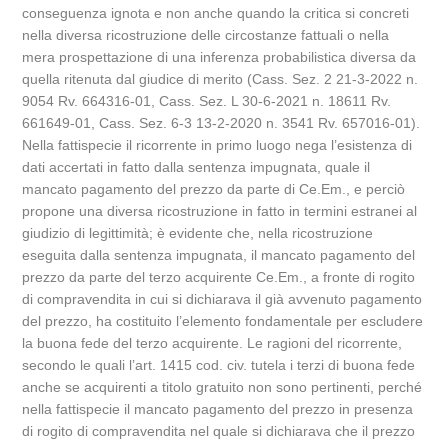
conseguenza ignota e non anche quando la critica si concreti
nella diversa ricostruzione delle circostanze fattuali o nella
mera prospettazione di una inferenza probabilistica diversa da
quella ritenuta dal giudice di merito (Cass. Sez. 2 21-3-2022 n.
9054 Rv. 664316-01, Cass. Sez. L 30-6-2021 n. 18611 Rv.
661649-01, Cass. Sez. 6-3 13-2-2020 n. 3541 Rv. 657016-01).
Nella fattispecie il ricorrente in primo luogo nega l’esistenza di
dati accertati in fatto dalla sentenza impugnata, quale il
mancato pagamento del prezzo da parte di Ce.Em., e perciò
propone una diversa ricostruzione in fatto in termini estranei al
giudizio di legittimità; è evidente che, nella ricostruzione
eseguita dalla sentenza impugnata, il mancato pagamento del
prezzo da parte del terzo acquirente Ce.Em., a fronte di rogito
di compravendita in cui si dichiarava il già avvenuto pagamento
del prezzo, ha costituito l’elemento fondamentale per escludere
la buona fede del terzo acquirente. Le ragioni del ricorrente,
secondo le quali l’art. 1415 cod. civ. tutela i terzi di buona fede
anche se acquirenti a titolo gratuito non sono pertinenti, perché
nella fattispecie il mancato pagamento del prezzo in presenza
di rogito di compravendita nel quale si dichiarava che il prezzo