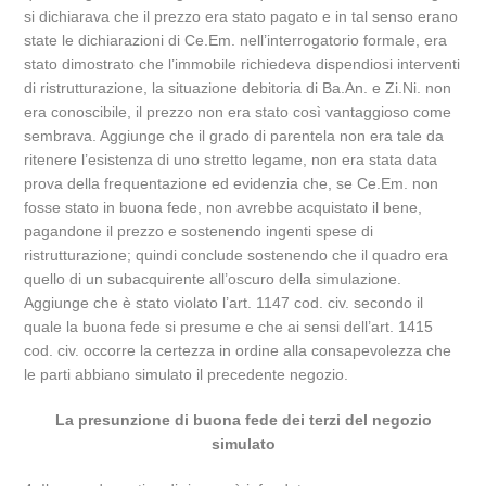
si dichiarava che il prezzo era stato pagato e in tal senso erano
state le dichiarazioni di Ce.Em. nell’interrogatorio formale, era
stato dimostrato che l’immobile richiedeva dispendiosi interventi
di ristrutturazione, la situazione debitoria di Ba.An. e Zi.Ni. non
era conoscibile, il prezzo non era stato così vantaggioso come
sembrava. Aggiunge che il grado di parentela non era tale da
ritenere l’esistenza di uno stretto legame, non era stata data
prova della frequentazione ed evidenzia che, se Ce.Em. non
fosse stato in buona fede, non avrebbe acquistato il bene,
pagandone il prezzo e sostenendo ingenti spese di
ristrutturazione; quindi conclude sostenendo che il quadro era
quello di un subacquirente all’oscuro della simulazione.
Aggiunge che è stato violato l’art. 1147 cod. civ. secondo il
quale la buona fede si presume e che ai sensi dell’art. 1415
cod. civ. occorre la certezza in ordine alla consapevolezza che
le parti abbiano simulato il precedente negozio.
La presunzione di buona fede dei terzi del negozio
simulato