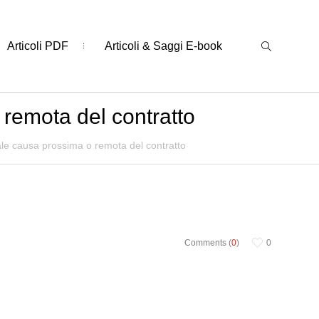
Articoli PDF
Articoli & Saggi E-book
remota del contratto
le causa prossima o remota del contratto
Comments (
0
)
0