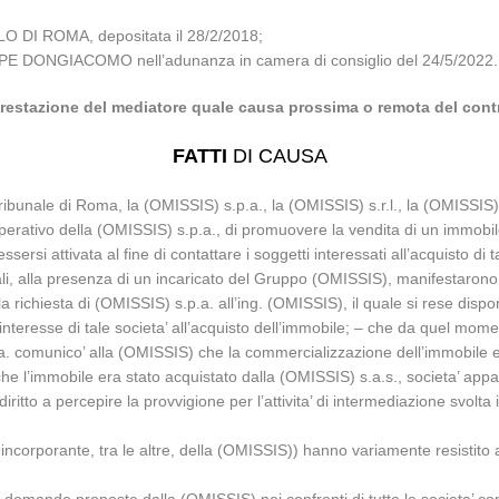
 DI ROMA, depositata il 28/2/2018;
SEPPE DONGIACOMO nell’adunanza in camera di consiglio del 24/5/2022.
restazione del mediatore quale causa prossima o remota del cont
FATTI
DI CAUSA
 tribunale di Roma, la (OMISSIS) s.p.a., la (OMISSIS) s.r.l., la (OMISSIS
e operativo della (OMISSIS) s.p.a., di promuovere la vendita di un immobi
sersi attivata al fine di contattare i soggetti interessati all’acquisto di
uali, alla presenza di un incaricato del Gruppo (OMISSIS), manifestaron
ichiesta di (OMISSIS) s.p.a. all’ing. (OMISSIS), il quale si rese disponi
’interesse di tale societa’ all’acquisto dell’immobile; – che da quel mom
p.a. comunico’ alla (OMISSIS) che la commercializzazione dell’immobile er
he l’immobile era stato acquistato dalla (OMISSIS) s.a.s., societa’ ap
o diritto a percepire la provvigione per l’attivita’ di intermediazione svo
e incorporante, tra le altre, della (OMISSIS)) hanno variamente resisti