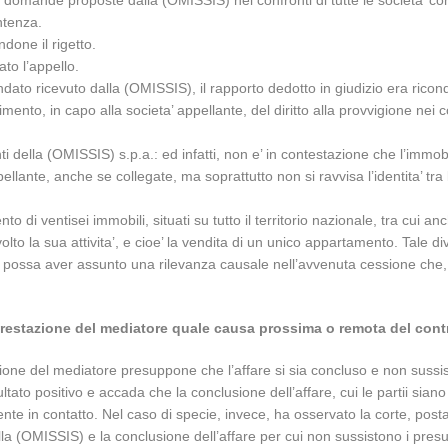
le domande proposte dalla (OMISSIS) nei confronti di tutte le societa’ c
ntenza.
done il rigetto.
ato l’appello.
andato ricevuto dalla (OMISSIS), il rapporto dedotto in giudizio era ricon
nto, in capo alla societa’ appellante, del diritto alla provvigione nei c
onti della (OMISSIS) s.p.a.: ed infatti, non e’ in contestazione che l’imm
lante, anche se collegate, ma soprattutto non si ravvisa l’identita’ tra l’
 di ventisei immobili, situati su tutto il territorio nazionale, tra cui an
olto la sua attivita’, e cioe’ la vendita di un unico appartamento. Tale d
lante possa aver assunto una rilevanza causale nell’avvenuta cessione che, 
restazione del mediatore quale causa prossima o remota del cont
vvigione del mediatore presuppone che l’affare si sia concluso e non sussi
sultato positivo e accada che la conclusione dell’affare, cui le partii s
te in contatto. Nel caso di specie, invece, ha osservato la corte, posta l
a’ della (OMISSIS) e la conclusione dell’affare per cui non sussistono i pre