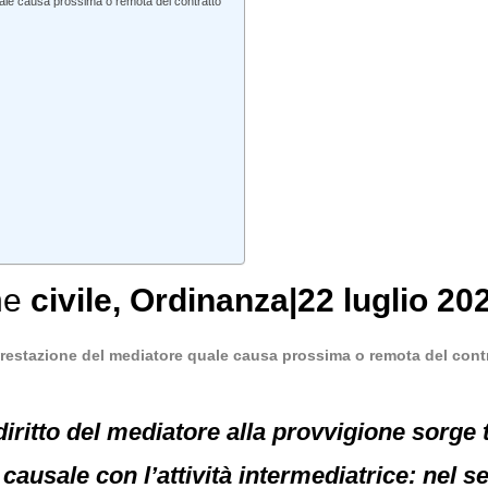
uale causa prossima o remota del contratto
ne
civile
, Ordinanza|22 luglio 202
restazione del mediatore quale causa prossima o remota del cont
diritto del mediatore alla provvigione sorge t
o causale con l’attività intermediatrice: nel