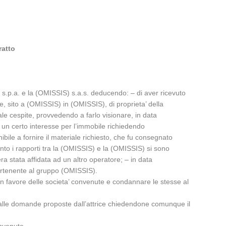
ratto
) s.p.a. e la (OMISSIS) s.a.s. deducendo: – di aver ricevuto
le, sito a (OMISSIS) in (OMISSIS), di proprieta’ della
 tale cespite, provvedendo a farlo visionare, in data
o un certo interesse per l’immobile richiedendo
bile a fornire il materiale richiesto, che fu consegnato
ento i rapporti tra la (OMISSIS) e la (OMISSIS) si sono
a stata affidata ad un altro operatore; – in data
partenente al gruppo (OMISSIS).
lta in favore delle societa’ convenute e condannare le stesse al
to alle domande proposte dall’attrice chiedendone comunque il