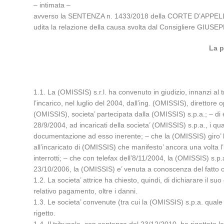
– intimata –
avverso la SENTENZA n. 1433/2018 della CORTE D’APPELLO
udita la relazione della causa svolta dal Consigliere GIU
La p
1.1. La (OMISSIS) s.r.l. ha convenuto in giudizio, innanzi al
l’incarico, nel luglio del 2004, dall’ing. (OMISSIS), direttor
(OMISSIS), societa’ partecipata dalla (OMISSIS) s.p.a.; – di es
28/9/2004, ad incaricati della societa’ (OMISSIS) s.p.a., i q
documentazione ad esso inerente; – che la (OMISSIS) giro’ la r
all’incaricato di (OMISSIS) che manifesto’ ancora una volta l
interrotti; – che con telefax dell’8/11/2004, la (OMISSIS) s.
23/10/2006, la (OMISSIS) e’ venuta a conoscenza del fatto c
1.2. La societa’ attrice ha chiesto, quindi, di dichiarare il su
relativo pagamento, oltre i danni.
1.3. Le societa’ convenute (tra cui la (OMISSIS) s.p.a. qual
rigetto.