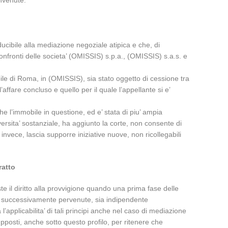
onvenute.
ducibile alla mediazione negoziale atipica e che, di
onfronti delle societa’ (OMISSIS) s.p.a., (OMISSIS) s.a.s. e
obile di Roma, in (OMISSIS), sia stato oggetto di cessione tra
affare concluso e quello per il quale l’appellante si e’
che l’immobile in questione, ed e’ stata di piu’ ampia
iversita’ sostanziale, ha aggiunto la corte, non consente di
invece, lascia supporre iniziative nuove, non ricollegabili
ratto
ste il diritto alla provvigione quando una prima fase delle
iano successivamente pervenute, sia indipendente
’applicabilita’ di tali principi anche nel caso di mediazione
supposti, anche sotto questo profilo, per ritenere che