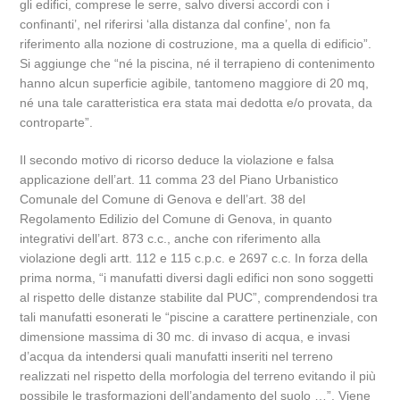
gli edifici, comprese le serre, salvo diversi accordi con i
confinanti’, nel riferirsi ‘alla distanza dal confine’, non fa
riferimento alla nozione di costruzione, ma a quella di edificio”.
Si aggiunge che “né la piscina, né il terrapieno di contenimento
hanno alcun superficie agibile, tantomeno maggiore di 20 mq,
né una tale caratteristica era stata mai dedotta e/o provata, da
controparte”.
Il secondo motivo di ricorso deduce la violazione e falsa
applicazione dell’art. 11 comma 23 del Piano Urbanistico
Comunale del Comune di Genova e dell’art. 38 del
Regolamento Edilizio del Comune di Genova, in quanto
integrativi dell’art. 873 c.c., anche con riferimento alla
violazione degli artt. 112 e 115 c.p.c. e 2697 c.c. In forza della
prima norma, “i manufatti diversi dagli edifici non sono soggetti
al rispetto delle distanze stabilite dal PUC”, comprendendosi tra
tali manufatti esonerati le “piscine a carattere pertinenziale, con
dimensione massima di 30 mc. di invaso di acqua, e invasi
d’acqua da intendersi quali manufatti inseriti nel terreno
realizzati nel rispetto della morfologia del terreno evitando il più
possibile le trasformazioni dell’andamento del suolo …”. Viene