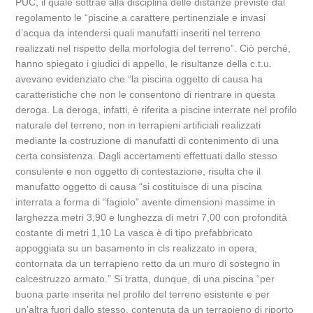
PUC, il quale sottrae alla disciplina delle distanze previste dal
regolamento le “piscine a carattere pertinenziale e invasi
d’acqua da intendersi quali manufatti inseriti nel terreno
realizzati nel rispetto della morfologia del terreno”. Ciò perché,
hanno spiegato i giudici di appello, le risultanze della c.t.u.
avevano evidenziato che “la piscina oggetto di causa ha
caratteristiche che non le consentono di rientrare in questa
deroga. La deroga, infatti, è riferita a piscine interrate nel profilo
naturale del terreno, non in terrapieni artificiali realizzati
mediante la costruzione di manufatti di contenimento di una
certa consistenza. Dagli accertamenti effettuati dallo stesso
consulente e non oggetto di contestazione, risulta che il
manufatto oggetto di causa “si costituisce di una piscina
interrata a forma di “fagiolo” avente dimensioni massime in
larghezza metri 3,90 e lunghezza di metri 7,00 con profondità
costante di metri 1,10 La vasca è di tipo prefabbricato
appoggiata su un basamento in cls realizzato in opera,
contornata da un terrapieno retto da un muro di sostegno in
calcestruzzo armato.” Si tratta, dunque, di una piscina “per
buona parte inserita nel profilo del terreno esistente e per
un’altra fuori dallo stesso, contenuta da un terrapieno di riporto