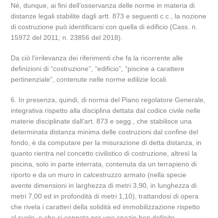
Né, dunque, ai fini dell’osservanza delle norme in materia di
distanze legali stabilite dagli artt. 873 e seguenti c.c., la nozione
di costruzione può identificarsi con quella di edificio (Cass. n.
15972 del 2011; n. 23856 del 2018).
Da ciò l’irrilevanza dei riferimenti che fa la ricorrente alle
definizioni di “costruzione”, “edificio”, “piscine a carattere
pertinenziale”, contenute nelle norme edilizie locali.
6. In presenza, quindi, di norma del Piano regolatore Generale,
integrativa rispetto alla disciplina dettata dal codice civile nelle
materie disciplinate dall’art. 873 e segg., che stabilisce una
determinata distanza minima delle costruzioni dal confine del
fondo, è da computare per la misurazione di detta distanza, in
quanto rientra nel concetto civilistico di costruzione, altresì la
piscina, solo in parte interrata, contenuta da un terrapieno di
riporto e da un muro in calcestruzzo armato (nella specie
avente dimensioni in larghezza di metri 3,90, in lunghezza di
metri 7,00 ed in profondità di metri 1,10), trattandosi di opera
che rivela i caratteri della solidità ed immobilizzazione rispetto
al suolo, e che si connota per uno spazio ben definito,