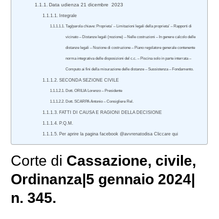
Data udienza 21 dicembre 2023
Integrale
Tag/parola chiave: Proprieta’ – Limitazioni legali della proprieta’ – Rapporti di
vicinato – Distanze legali (nozione) – Nelle costruzioni – In genere calcolo delle
distanze legali – Nozione di costruzione – Piano regolatore generale contenente
norma integrativa delle disposizioni del c.c. – Piscina solo in parte interrata –
Computo ai fini della misurazione delle distanze – Sussistenza – Fondamento.
SECONDA SEZIONE CIVILE
Dott. ORILIA Lorenzo – Presidente
Dott. SCARPA Antonio – Consigliere Rel.
FATTI DI CAUSA E RAGIONI DELLA DECISIONE
P.Q.M.
Per aprire la pagina facebook @avvrenatodisa Cliccare qui
Corte di
Cassazione
,
civile
,
Ordinanza
|
5 gennaio 2024
|
n. 345.