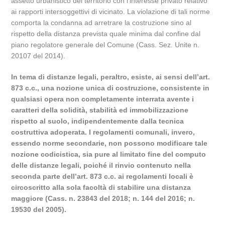
assetto urbanistico del territorio con l’interesse privato relativo
ai rapporti intersoggettivi di vicinato. La violazione di tali norme
comporta la condanna ad arretrare la costruzione sino al
rispetto della distanza prevista quale minima dal confine dal
piano regolatore generale del Comune (Cass. Sez. Unite n.
20107 del 2014).
In tema di distanze legali, peraltro, esiste, ai sensi dell’art.
873 c.c., una nozione unica di costruzione, consistente in
qualsiasi opera non completamente interrata avente i
caratteri della solidità, stabilità ed immobilizzazione
rispetto al suolo, indipendentemente dalla tecnica
costruttiva adoperata. I regolamenti comunali, invero,
essendo norme secondarie, non possono modificare tale
nozione codicistica, sia pure al limitato fine del computo
delle distanze legali, poiché il rinvio contenuto nella
seconda parte dell’art. 873 c.c. ai regolamenti locali è
circoscritto alla sola facoltà di stabilire una distanza
maggiore (Cass. n. 23843 del 2018; n. 144 del 2016; n.
19530 del 2005).