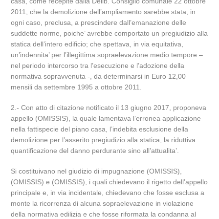
casa, come recepite dalla Delib. Consiglio comunale 22 ottobre
2011; che la demolizione dell’ampliamento sarebbe stata, in
ogni caso, preclusa, a prescindere dall’emanazione delle
suddette norme, poiche’ avrebbe comportato un pregiudizio alla
statica dell’intero edificio; che spettava, in via equitativa,
un’indennita’ per l’illegittima sopraelevazione medio tempore –
nel periodo intercorso tra l’esecuzione e l’adozione della
normativa sopravvenuta -, da determinarsi in Euro 12,00
mensili da settembre 1995 a ottobre 2011.
2.- Con atto di citazione notificato il 13 giugno 2017, proponeva
appello (OMISSIS), la quale lamentava l’erronea applicazione
nella fattispecie del piano casa, l’indebita esclusione della
demolizione per l’asserito pregiudizio alla statica, la riduttiva
quantificazione del danno perdurante sino all’attualita’.
Si costituivano nel giudizio di impugnazione (OMISSIS),
(OMISSIS) e (OMISSIS), i quali chiedevano il rigetto dell’appello
principale e, in via incidentale, chiedevano che fosse esclusa a
monte la ricorrenza di alcuna sopraelevazione in violazione
della normativa edilizia e che fosse riformata la condanna al