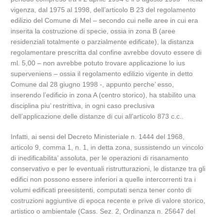
vigenza, dal 1975 al 1998, dell’articolo B 23 del regolamento
edilizio del Comune di Mel – secondo cui nelle aree in cui era
inserita la costruzione di specie, ossia in zona B (aree
residenziali totalmente o parzialmente edificate), la distanza
regolamentare prescritta dal confine avrebbe dovuto essere di
ml. 5,00 – non avrebbe potuto trovare applicazione lo ius
superveniens – ossia il regolamento edilizio vigente in detto
Comune dal 28 giugno 1998 -, appunto perche’ esso,
inserendo l’edificio in zona A (centro storico), ha stabilito una
disciplina piu’ restrittiva, in ogni caso preclusiva
dell’applicazione delle distanze di cui all’articolo 873 c.c..
Infatti, ai sensi del Decreto Ministeriale n. 1444 del 1968,
articolo 9, comma 1, n. 1, in detta zona, sussistendo un vincolo
di inedificabilita’ assoluta, per le operazioni di risanamento
conservativo e per le eventuali ristrutturazioni, le distanze tra gli
edifici non possono essere inferiori a quelle intercorrenti tra i
volumi edificati preesistenti, computati senza tener conto di
costruzioni aggiuntive di epoca recente e prive di valore storico,
artistico o ambientale (Cass. Sez. 2, Ordinanza n. 25647 del