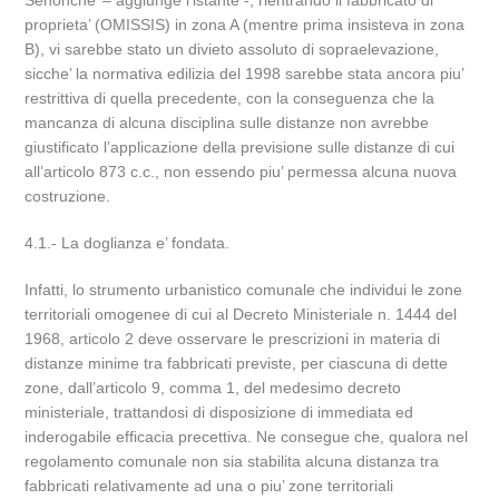
Senonche’ – aggiunge l’istante -, rientrando il fabbricato di
proprieta’ (OMISSIS) in zona A (mentre prima insisteva in zona
B), vi sarebbe stato un divieto assoluto di sopraelevazione,
sicche’ la normativa edilizia del 1998 sarebbe stata ancora piu’
restrittiva di quella precedente, con la conseguenza che la
mancanza di alcuna disciplina sulle distanze non avrebbe
giustificato l’applicazione della previsione sulle distanze di cui
all’articolo 873 c.c., non essendo piu’ permessa alcuna nuova
costruzione.
4.1.- La doglianza e’ fondata.
Infatti, lo strumento urbanistico comunale che individui le zone
territoriali omogenee di cui al Decreto Ministeriale n. 1444 del
1968, articolo 2 deve osservare le prescrizioni in materia di
distanze minime tra fabbricati previste, per ciascuna di dette
zone, dall’articolo 9, comma 1, del medesimo decreto
ministeriale, trattandosi di disposizione di immediata ed
inderogabile efficacia precettiva. Ne consegue che, qualora nel
regolamento comunale non sia stabilita alcuna distanza tra
fabbricati relativamente ad una o piu’ zone territoriali