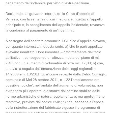
pagamento dell’indennita’ per vizio di extra-petizione.
Decidendo sul gravame interposto, la Corte d’appello di
Venezia, con la sentenza di cui in epigrafe, rigettava l’appello
principale e, in accoglimento dell’appello incidentale, revocava
la condanna al pagamento di un’indennita’.
A sostegno dell’adottata pronuncia il Giudice d’appello rilevava,
per quanto interessa in questa sede: a) che le parti appellate
avevano innalzato il loro immobile – difformemente dal titolo
abilitativo -, conseguendo un’altezza media del piano di ml.
2,40, con un aumento di volumetria di oltre mc. 17,00; b) che,
tuttavia, a seguito dell’emanazione delle leggi regionali n.
14/2009 e n. 13/2011, cosi’ come recepite dalla Delib. Consiglio
comunale di Mel 28 ottobre 2011, n. 122 l’ampliamento era
possibile, poiche’, nell’ambito dell’aumento di volumetria, non
avrebbero piu’ operato le distanze dal confine stabilite dalle
norme urbanistiche di natura regolamentare, ma quelle, meno
restrittive, previste dal codice civile; c) che, sebbene all’epoca
della ristrutturazione del fabbricato vigesse il programma di