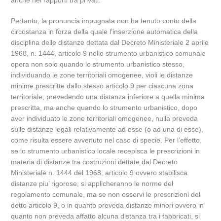
anche nei rapporti tra privati.
Pertanto, la pronuncia impugnata non ha tenuto conto della
circostanza in forza della quale l’inserzione automatica della
disciplina delle distanze dettata dal Decreto Ministeriale 2 aprile
1968, n. 1444, articolo 9 nello strumento urbanistico comunale
opera non solo quando lo strumento urbanistico stesso,
individuando le zone territoriali omogenee, violi le distanze
minime prescritte dallo stesso articolo 9 per ciascuna zona
territoriale, prevedendo una distanza inferiore a quella minima
prescritta, ma anche quando lo strumento urbanistico, dopo
aver individuato le zone territoriali omogenee, nulla preveda
sulle distanze legali relativamente ad esse (o ad una di esse),
come risulta essere avvenuto nel caso di specie. Per l’effetto,
se lo strumento urbanistico locale recepisca le prescrizioni in
materia di distanze tra costruzioni dettate dal Decreto
Ministeriale n. 1444 del 1968, articolo 9 ovvero stabilisca
distanze piu’ rigorose, si applicheranno le norme del
regolamento comunale, ma se non osservi le prescrizioni del
detto articolo 9, o in quanto preveda distanze minori ovvero in
quanto non preveda affatto alcuna distanza tra i fabbricati, si