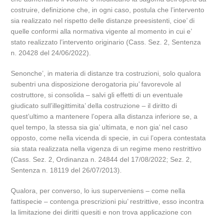
costruire, definizione che, in ogni caso, postula che l’intervento
sia realizzato nel rispetto delle distanze preesistenti, cioe’ di
quelle conformi alla normativa vigente al momento in cui e’
stato realizzato l’intervento originario (Cass. Sez. 2, Sentenza
n. 20428 del 24/06/2022).
Senonche’, in materia di distanze tra costruzioni, solo qualora
subentri una disposizione derogatoria piu’ favorevole al
costruttore, si consolida – salvi gli effetti di un eventuale
giudicato sull’illegittimita’ della costruzione – il diritto di
quest’ultimo a mantenere l’opera alla distanza inferiore se, a
quel tempo, la stessa sia gia’ ultimata, e non gia’ nel caso
opposto, come nella vicenda di specie, in cui l’opera contestata
sia stata realizzata nella vigenza di un regime meno restrittivo
(Cass. Sez. 2, Ordinanza n. 24844 del 17/08/2022; Sez. 2,
Sentenza n. 18119 del 26/07/2013).
Qualora, per converso, lo ius superveniens – come nella
fattispecie – contenga prescrizioni piu’ restrittive, esso incontra
la limitazione dei diritti quesiti e non trova applicazione con