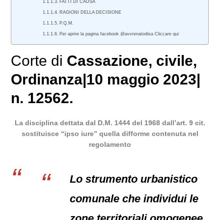
FATTI DI CAUSA
RAGIONI DELLA DECISIONE
P.Q.M.
Per aprire la pagina facebook @avvrenatodisa Cliccare qui
Corte di
Cassazione
,
civile
,
Ordinanza
|
10 maggio 2023
|
n. 12562.
La disciplina dettata dal D.M. 1444 del 1968 dall’art. 9 cit.
sostituisce “ipso iure” quella difforme contenuta nel
regolamento
Lo strumento urbanistico
comunale che individui le
zone territoriali omogenee