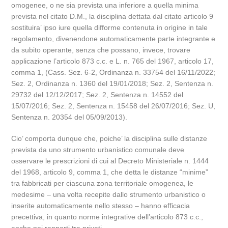
omogenee, o ne sia prevista una inferiore a quella minima
prevista nel citato D.M., la disciplina dettata dal citato articolo 9
sostituira’ ipso iure quella difforme contenuta in origine in tale
regolamento, divenendone automaticamente parte integrante e
da subito operante, senza che possano, invece, trovare
applicazione l’articolo 873 c.c. e L. n. 765 del 1967, articolo 17,
comma 1, (Cass. Sez. 6-2, Ordinanza n. 33754 del 16/11/2022;
Sez. 2, Ordinanza n. 1360 del 19/01/2018; Sez. 2, Sentenza n.
29732 del 12/12/2017; Sez. 2, Sentenza n. 14552 del
15/07/2016; Sez. 2, Sentenza n. 15458 del 26/07/2016; Sez. U,
Sentenza n. 20354 del 05/09/2013).
Cio’ comporta dunque che, poiche’ la disciplina sulle distanze
prevista da uno strumento urbanistico comunale deve
osservare le prescrizioni di cui al Decreto Ministeriale n. 1444
del 1968, articolo 9, comma 1, che detta le distanze “minime”
tra fabbricati per ciascuna zona territoriale omogenea, le
medesime – una volta recepite dallo strumento urbanistico o
inserite automaticamente nello stesso – hanno efficacia
precettiva, in quanto norme integrative dell’articolo 873 c.c.,