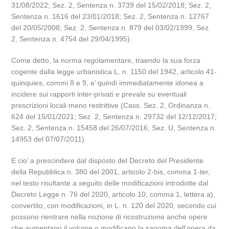
31/08/2022; Sez. 2, Sentenza n. 3739 del 15/02/2018; Sez. 2,
Sentenza n. 1616 del 23/01/2018; Sez. 2, Sentenza n. 12767
del 20/05/2008; Sez. 2, Sentenza n. 879 del 03/02/1999; Sez.
2, Sentenza n. 4754 del 29/04/1995).
Come detto, la norma regolamentare, traendo la sua forza
cogente dalla legge urbanistica L. n. 1150 del 1942, articolo 41-
quinquies, commi 8 e 9, e’ quindi immediatamente idonea a
incidere sui rapporti inter-privati e prevale su eventuali
prescrizioni locali meno restrittive (Cass. Sez. 2, Ordinanza n.
624 del 15/01/2021; Sez. 2, Sentenza n. 29732 del 12/12/2017;
Sez. 2, Sentenza n. 15458 del 26/07/2016; Sez. U, Sentenza n.
14953 del 07/07/2011).
E cio’ a prescindere dal disposto del Decreto del Presidente
della Repubblica n. 380 del 2001, articolo 2-bis, comma 1-ter,
nel testo risultante a seguito delle modificazioni introdotte dal
Decreto Legge n. 76 del 2020, articolo 10, comma 1, lettera a),
convertito, con modificazioni, in L. n. 120 del 2020, secondo cui
possono rientrare nella nozione di ricostruzione anche opere
che aumentano il volume o modificano la sagoma dell’opera da