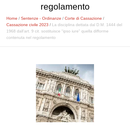
regolamento
Home
/
Sentenze - Ordinanze
/
Corte di Cassazione
/
Cassazione civile 2023
/
La disciplina dettata dal D.M. 1444 del
1968 dall’art. 9 cit. sostituisce “ipso iure” quella difforme
contenuta nel regolamento