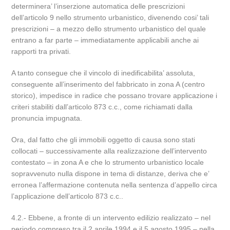
determinera’ l’inserzione automatica delle prescrizioni
dell’articolo 9 nello strumento urbanistico, divenendo cosi’ tali
prescrizioni – a mezzo dello strumento urbanistico del quale
entrano a far parte – immediatamente applicabili anche ai
rapporti tra privati.
A tanto consegue che il vincolo di inedificabilita’ assoluta,
conseguente all’inserimento del fabbricato in zona A (centro
storico), impedisce in radice che possano trovare applicazione i
criteri stabiliti dall’articolo 873 c.c., come richiamati dalla
pronuncia impugnata.
Ora, dal fatto che gli immobili oggetto di causa sono stati
collocati – successivamente alla realizzazione dell’intervento
contestato – in zona A e che lo strumento urbanistico locale
sopravvenuto nulla dispone in tema di distanze, deriva che e’
erronea l’affermazione contenuta nella sentenza d’appello circa
l’applicazione dell’articolo 873 c.c..
4.2.- Ebbene, a fronte di un intervento edilizio realizzato – nel
periodo compreso tra il 2 aprile 1994 e il 5 agosto 1995 – nella