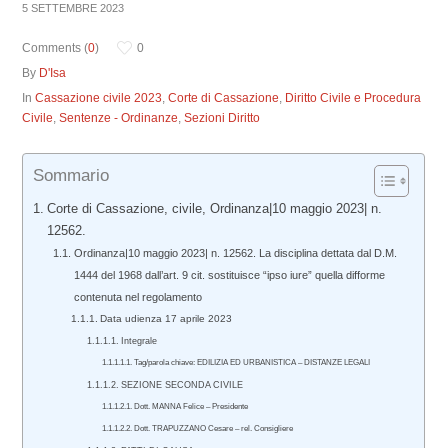
5 SETTEMBRE 2023
Comments (
0
)
0
By
D'Isa
In
Cassazione civile 2023
,
Corte di Cassazione
,
Diritto Civile e Procedura
Civile
,
Sentenze - Ordinanze
,
Sezioni Diritto
Sommario
Corte di Cassazione, civile, Ordinanza|10 maggio 2023| n.
12562.
Ordinanza|10 maggio 2023| n. 12562. La disciplina dettata dal D.M.
1444 del 1968 dall’art. 9 cit. sostituisce “ipso iure” quella difforme
contenuta nel regolamento
Data udienza 17 aprile 2023
Integrale
Tag/parola chiave: EDILIZIA ED URBANISTICA – DISTANZE LEGALI
SEZIONE SECONDA CIVILE
Dott. MANNA Felice – Presidente
Dott. TRAPUZZANO Cesare – rel. Consigliere