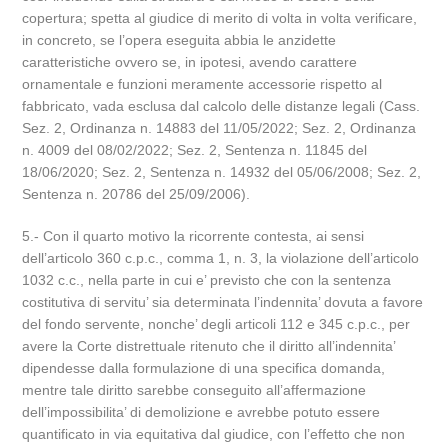
copertura; spetta al giudice di merito di volta in volta verificare,
in concreto, se l’opera eseguita abbia le anzidette
caratteristiche ovvero se, in ipotesi, avendo carattere
ornamentale e funzioni meramente accessorie rispetto al
fabbricato, vada esclusa dal calcolo delle distanze legali (Cass.
Sez. 2, Ordinanza n. 14883 del 11/05/2022; Sez. 2, Ordinanza
n. 4009 del 08/02/2022; Sez. 2, Sentenza n. 11845 del
18/06/2020; Sez. 2, Sentenza n. 14932 del 05/06/2008; Sez. 2,
Sentenza n. 20786 del 25/09/2006).
5.- Con il quarto motivo la ricorrente contesta, ai sensi
dell’articolo 360 c.p.c., comma 1, n. 3, la violazione dell’articolo
1032 c.c., nella parte in cui e’ previsto che con la sentenza
costitutiva di servitu’ sia determinata l’indennita’ dovuta a favore
del fondo servente, nonche’ degli articoli 112 e 345 c.p.c., per
avere la Corte distrettuale ritenuto che il diritto all’indennita’
dipendesse dalla formulazione di una specifica domanda,
mentre tale diritto sarebbe conseguito all’affermazione
dell’impossibilita’ di demolizione e avrebbe potuto essere
quantificato in via equitativa dal giudice, con l’effetto che non