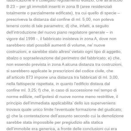
fabbricazione e il collegato regolamento edilizio, che all’articolo
B 23 – per gli immobili inseriti in zona B (aree residenziali
totalmente o parzialmente edificate), tra cui quello di specie –
prescriveva la distanza dal confine di ml. 5,00, non poteva
tenersi conto di tale parametro; d) che, infatti, a seguito
dell’introduzione del nuovo piano regolatore generale – in
vigore dal 1998 -, il fabbricato insisteva in zona A, dove non
sarebbero stati possibili aumenti di volume, ne’ nuove
costruzioni, e sarebbe stato altresi’ vietato ogni tipo di aggetto,
sbalzo o sopraelevazione dal perimetro del fabbricato; e) che,
non essendo prevista in zona A alcuna distanza tra costruzioni,
si sarebbero applicate le prescrizioni del codice civile, che
all’articolo 873 impone una distanza tra fabbricati di ml. 3,00,
nella fattispecie rispettata, in quanto l’edificio distava dal
confine ml. 3,25; f) che, in caso di successione nel tempo di
norme edilizie, nell’ipotesi di nuove norme meno restrittive, il
principio dell’immediata applicabilita’ dello ius superveniens
trovava quale unico limite l’eventuale formazione del giudicato;
g) che la contestazione dell’assunto secondo cui la demolizione
sarebbe stata impossibile per pregiudizio alla statica
dell’immobile era generica, a fronte delle conclusioni cui era