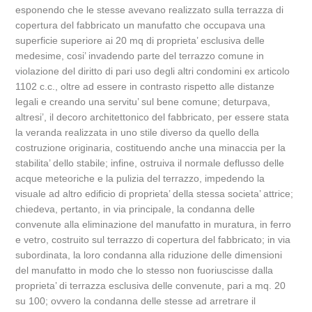
esponendo che le stesse avevano realizzato sulla terrazza di
copertura del fabbricato un manufatto che occupava una
superficie superiore ai 20 mq di proprieta’ esclusiva delle
medesime, cosi’ invadendo parte del terrazzo comune in
violazione del diritto di pari uso degli altri condomini ex articolo
1102 c.c., oltre ad essere in contrasto rispetto alle distanze
legali e creando una servitu’ sul bene comune; deturpava,
altresi’, il decoro architettonico del fabbricato, per essere stata
la veranda realizzata in uno stile diverso da quello della
costruzione originaria, costituendo anche una minaccia per la
stabilita’ dello stabile; infine, ostruiva il normale deflusso delle
acque meteoriche e la pulizia del terrazzo, impedendo la
visuale ad altro edificio di proprieta’ della stessa societa’ attrice;
chiedeva, pertanto, in via principale, la condanna delle
convenute alla eliminazione del manufatto in muratura, in ferro
e vetro, costruito sul terrazzo di copertura del fabbricato; in via
subordinata, la loro condanna alla riduzione delle dimensioni
del manufatto in modo che lo stesso non fuoriuscisse dalla
proprieta’ di terrazza esclusiva delle convenute, pari a mq. 20
su 100; ovvero la condanna delle stesse ad arretrare il