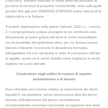
(OMISSIS), avevano utilizzato in modo pieno ed esclusivo la
porzione di terrazza di proprieta’ condominiale, area sulla quale
peraltro fino agli anni (OMISSIS)-(OMISSIS) erano stati posti la
cabina idrica e le fontane.
Trovando applicazione nella specie l’articolo 1102 c.c., comma
2, il comproprietario poteva usucapire la res communis solo
dimostrando di avere goduto del bene in modo inconciliabile
con la possibilita’ del godimento altrui, per cui doveva essere
ritenuta irrilevante l’eccezione di decadenza formulata
dall’appellata ma non riproposta in sede di conclusioni nell’atto
di appello, anche se in verita’ ribadita come doglianza in modo
esplicito nel corpo dell’atto.
Condominio negli edifici le nozioni di aspetto
architettonico e di decoro
Pure infondato era il motivo relativo al risarcimento dei danni
liquidati in via equitativa, senza alcuna prova data del danno
derivato dall’alterazione del decoro architettonico,
ricomprendendo comunque l’accertata occupazione sine titulo