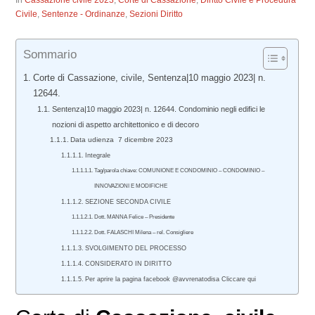
In
Cassazione civile 2023
,
Corte di Cassazione
,
Diritto Civile e Procedura
Civile
,
Sentenze - Ordinanze
,
Sezioni Diritto
Sommario
Corte di Cassazione, civile, Sentenza|10 maggio 2023| n.
12644.
Sentenza|10 maggio 2023| n. 12644. Condominio negli edifici le
nozioni di aspetto architettonico e di decoro
Data udienza 7 dicembre 2023
Integrale
Tag/parola chiave: COMUNIONE E CONDOMINIO – CONDOMINIO –
INNOVAZIONI E MODIFICHE
SEZIONE SECONDA CIVILE
Dott. MANNA Felice – Presidente
Dott. FALASCHI Milena – rel. Consigliere
SVOLGIMENTO DEL PROCESSO
CONSIDERATO IN DIRITTO
Per aprire la pagina facebook @avvrenatodisa Cliccare qui