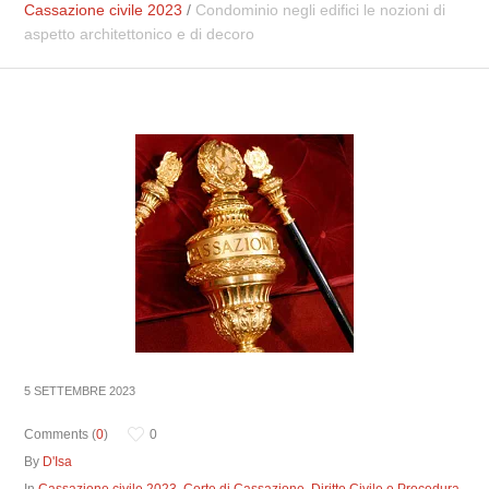
Cassazione civile 2023
/
Condominio negli edifici le nozioni di
aspetto architettonico e di decoro
5 SETTEMBRE 2023
Comments (
0
)
0
By
D'Isa