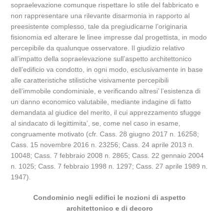
sopraelevazione comunque rispettare lo stile del fabbricato e
non rappresentare una rilevante disarmonia in rapporto al
preesistente complesso, tale da pregiudicarne l’originaria
fisionomia ed alterare le linee impresse dal progettista, in modo
percepibile da qualunque osservatore. Il giudizio relativo
all’impatto della sopraelevazione sull’aspetto architettonico
dell’edificio va condotto, in ogni modo, esclusivamente in base
alle caratteristiche stilistiche visivamente percepibili
dell’immobile condominiale, e verificando altresi’ l’esistenza di
un danno economico valutabile, mediante indagine di fatto
demandata al giudice del merito, il cui apprezzamento sfugge
al sindacato di legittimita’, se, come nel caso in esame,
congruamente motivato (cfr. Cass. 28 giugno 2017 n. 16258;
Cass. 15 novembre 2016 n. 23256; Cass. 24 aprile 2013 n.
10048; Cass. 7 febbraio 2008 n. 2865; Cass. 22 gennaio 2004
n. 1025; Cass. 7 febbraio 1998 n. 1297; Cass. 27 aprile 1989 n.
1947).
Condominio negli edifici le nozioni di aspetto
architettonico e di decoro