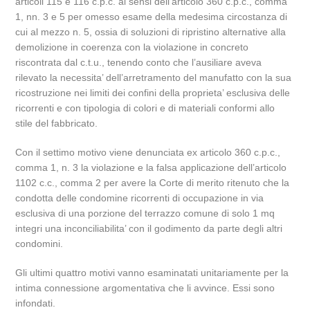
articoli 115 e 116 c.p.c. ai sensi dell’articolo 360 c.p.c., comma
1, nn. 3 e 5 per omesso esame della medesima circostanza di
cui al mezzo n. 5, ossia di soluzioni di ripristino alternative alla
demolizione in coerenza con la violazione in concreto
riscontrata dal c.t.u., tenendo conto che l’ausiliare aveva
rilevato la necessita’ dell’arretramento del manufatto con la sua
ricostruzione nei limiti dei confini della proprieta’ esclusiva delle
ricorrenti e con tipologia di colori e di materiali conformi allo
stile del fabbricato.
Con il settimo motivo viene denunciata ex articolo 360 c.p.c.,
comma 1, n. 3 la violazione e la falsa applicazione dell’articolo
1102 c.c., comma 2 per avere la Corte di merito ritenuto che la
condotta delle condomine ricorrenti di occupazione in via
esclusiva di una porzione del terrazzo comune di solo 1 mq
integri una inconciliabilita’ con il godimento da parte degli altri
condomini.
Gli ultimi quattro motivi vanno esaminatati unitariamente per la
intima connessione argomentativa che li avvince. Essi sono
infondati.