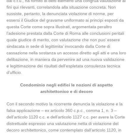
dal c.t.u., ha fornito di detti elementi una congrua valutazione ai
fini qui rilevanti, correlandola alla situazione concreta. Non
sussiste, pertanto, la denunciata violazione di norme, per
essersi il Giudice del gravame uniformato ai principi esposti da
questa Corte come sopra illustrati, argomentata peraltro
l’adesione prestata dalla Corte di Roma alle conclusioni peritali
quale giudice di merito, con valutazione che non puo’ essere
sindacata in sede di legittimita’ invocando dalla Corte di
cassazione nella sostanza un accesso diretto agli atti e una loro
delibazione, in maniera da pervenire ad una nuova validazione
e legittimazione dei risultati dell’espletata consulenza tecnica
d’ufficio.
Condominio negli edifici le nozioni di aspetto
architettonico e di decoro
Con il secondo motivo la ricorrente denuncia la violazione e la
falsa applicazione – ex articolo 360 c.p.c., comma 1, n. 3 –
dell’articolo 1120 c.c. e dell’articolo 1127 c.c. per avere la Corte
distrettuale espresso una valutazione netta di violazione del
decoro architettonico, come contemplato dall’articolo 1120, in