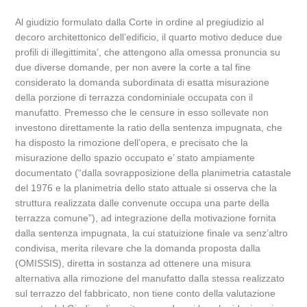
Al giudizio formulato dalla Corte in ordine al pregiudizio al
decoro architettonico dell’edificio, il quarto motivo deduce due
profili di illegittimita’, che attengono alla omessa pronuncia su
due diverse domande, per non avere la corte a tal fine
considerato la domanda subordinata di esatta misurazione
della porzione di terrazza condominiale occupata con il
manufatto. Premesso che le censure in esso sollevate non
investono direttamente la ratio della sentenza impugnata, che
ha disposto la rimozione dell’opera, e precisato che la
misurazione dello spazio occupato e’ stato ampiamente
documentato (“dalla sovrapposizione della planimetria catastale
del 1976 e la planimetria dello stato attuale si osserva che la
struttura realizzata dalle convenute occupa una parte della
terrazza comune”), ad integrazione della motivazione fornita
dalla sentenza impugnata, la cui statuizione finale va senz’altro
condivisa, merita rilevare che la domanda proposta dalla
(OMISSIS), diretta in sostanza ad ottenere una misura
alternativa alla rimozione del manufatto dalla stessa realizzato
sul terrazzo del fabbricato, non tiene conto della valutazione