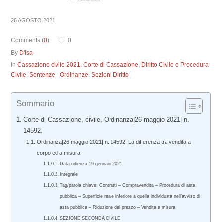
26 AGOSTO 2021
Comments (
0
)
0
By
D'Isa
In
Cassazione civile 2021
,
Corte di Cassazione
,
Diritto Civile e Procedura
Civile
,
Sentenze - Ordinanze
,
Sezioni Diritto
Sommario
Corte di Cassazione, civile, Ordinanza|26 maggio 2021| n.
14592.
Ordinanza|26 maggio 2021| n. 14592. La differenza tra vendita a
corpo ed a misura
Data udienza 19 gennaio 2021
Integrale
Tag/parola chiave: Contratti – Compravendita – Procedura di asta
pubblica – Superficie reale inferiore a quella individuata nell’avviso di
asta pubblica – Riduzione del prezzo – Vendita a misura
SEZIONE SECONDA CIVILE