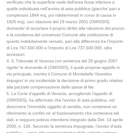
verificato che la superficie reale dell’area fosse inferiore a
quella individuata nell’avviso di asta pubblica (giacche’ pari a
complessivi 1844 mq, poi rideterminati in corso di causa in
1825 mq), con citazione del 19 marzo 2001 (OMISSIS)
domando’ di accertare il proprio diritto alla riduzione del prezzo
e la condanna del convenuto Comune alla restituzione di
quanto indebitamente versato, pari alla differenza tra l’importo
di Lire 767.600.000 e l’importo di Lire 737.600.000, oltre
accessori.
4. IL Tribunale di Vicenza con sentenza del 20 giugno 2007
rigetto’ le domande di (OMISSIS), il quale propose appello in
via principale, mentre il Comune di Montebello Vicentino
impugno’ in via incidentale la decisione di primo grado relativa
alla parziale compensazione delle spese di lite.
5. La Corte d’appello di Venezia, accogliendo l’appello di
(OMISSIS), ha affermato che l’avviso di asta pubblica, nel
descrivere l’immobile oggetto di vendita, non conteneva un
riferimento ai confini ne’ al frazionamento che conteneva tali
dati, e neppure poteva intendersi integrato dalla Det. 14 aprile
2000, n. 126. Secondo la sentenza impugnata, l’avviso d’asta
pubblica – unico atto rappresentativo della volonta’ esterna