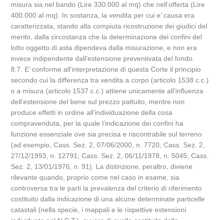
misura sia nel bando (Lire 330.000 al mq) che nell’offerta (Lire
400.000 al mq). In sostanza, la vendita per cui e’ causa era
caratterizzata, stando alla compiuta ricostruzione dei giudici del
merito, dalla circostanza che la determinazione dei confini del
lotto oggetto di asta dipendeva dalla misurazione, e non era
invece indipendente dall’estensione preventivata del fondo.
8.7. E’ conforme all’interpretazione di questa Corte il principio
secondo cui la differenza tra vendita a corpo (articolo 1538 c.c.)
o a misura (articolo 1537 c.c.) attiene unicamente all’influenza
dell’estensione del bene sul prezzo pattuito, mentre non
produce effetti in ordine all’individuazione della cosa
compravenduta, per la quale l’indicazione dei confini ha
funzione essenziale ove sia precisa e riscontrabile sul terreno
(ad esempio, Cass. Sez. 2, 07/06/2000, n. 7720; Cass. Sez. 2,
27/12/1993, n. 12791; Cass. Sez. 2, 06/11/1978, n. 5045; Cass.
Sez. 2, 13/01/1976, n. 91). La distinzione, peraltro, diviene
rilevante quando, proprio come nel caso in esame, sia
controversa tra le parti la prevalenza del criterio di riferimento
costituito dalla indicazione di una alcune determinate particelle
catastali (nella specie, i mappali e le rispettive estensioni