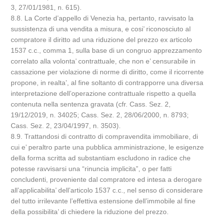
3, 27/01/1981, n. 615).
8.8. La Corte d’appello di Venezia ha, pertanto, ravvisato la
sussistenza di una vendita a misura, e cosi’ riconosciuto al
compratore il diritto ad una riduzione del prezzo ex articolo
1537 c.c., comma 1, sulla base di un congruo apprezzamento
correlato alla volonta’ contrattuale, che non e’ censurabile in
cassazione per violazione di norme di diritto, come il ricorrente
propone, in realta’, al fine soltanto di contrapporre una diversa
interpretazione dell’operazione contrattuale rispetto a quella
contenuta nella sentenza gravata (cfr. Cass. Sez. 2,
19/12/2019, n. 34025; Cass. Sez. 2, 28/06/2000, n. 8793;
Cass. Sez. 2, 23/04/1997, n. 3503).
8.9. Trattandosi di contratto di compravendita immobiliare, di
cui e’ peraltro parte una pubblica amministrazione, le esigenze
della forma scritta ad substantiam escludono in radice che
potesse ravvisarsi una “rinuncia implicita”, o per fatti
concludenti, proveniente dal compratore ed intesa a derogare
all’applicabilita’ dell’articolo 1537 c.c., nel senso di considerare
del tutto irrilevante l’effettiva estensione dell’immobile al fine
della possibilita’ di chiedere la riduzione del prezzo.