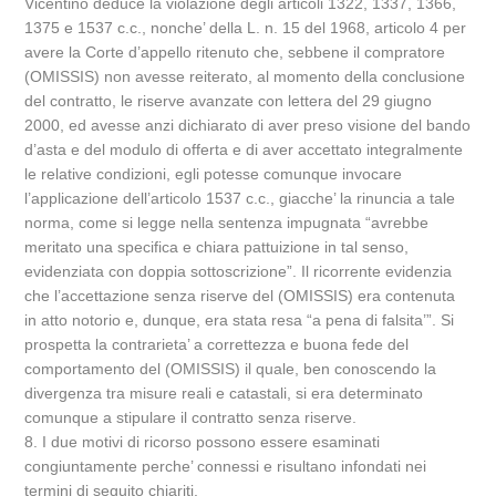
Vicentino deduce la violazione degli articoli 1322, 1337, 1366,
1375 e 1537 c.c., nonche’ della L. n. 15 del 1968, articolo 4 per
avere la Corte d’appello ritenuto che, sebbene il compratore
(OMISSIS) non avesse reiterato, al momento della conclusione
del contratto, le riserve avanzate con lettera del 29 giugno
2000, ed avesse anzi dichiarato di aver preso visione del bando
d’asta e del modulo di offerta e di aver accettato integralmente
le relative condizioni, egli potesse comunque invocare
l’applicazione dell’articolo 1537 c.c., giacche’ la rinuncia a tale
norma, come si legge nella sentenza impugnata “avrebbe
meritato una specifica e chiara pattuizione in tal senso,
evidenziata con doppia sottoscrizione”. Il ricorrente evidenzia
che l’accettazione senza riserve del (OMISSIS) era contenuta
in atto notorio e, dunque, era stata resa “a pena di falsita’”. Si
prospetta la contrarieta’ a correttezza e buona fede del
comportamento del (OMISSIS) il quale, ben conoscendo la
divergenza tra misure reali e catastali, si era determinato
comunque a stipulare il contratto senza riserve.
8. I due motivi di ricorso possono essere esaminati
congiuntamente perche’ connessi e risultano infondati nei
termini di seguito chiariti.