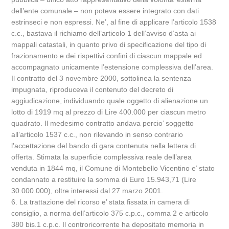
dell’ente comunale – non poteva essere integrato con dati
estrinseci e non espressi. Ne’, al fine di applicare l’articolo 1538
c.c., bastava il richiamo dell’articolo 1 dell’avviso d’asta ai
mappali catastali, in quanto privo di specificazione del tipo di
frazionamento e dei rispettivi confini di ciascun mappale ed
accompagnato unicamente l’estensione complessiva dell’area.
Il contratto del 3 novembre 2000, sottolinea la sentenza
impugnata, riproduceva il contenuto del decreto di
aggiudicazione, individuando quale oggetto di alienazione un
lotto di 1919 mq al prezzo di Lire 400.000 per ciascun metro
quadrato. Il medesimo contratto andava percio’ soggetto
all’articolo 1537 c.c., non rilevando in senso contrario
l’accettazione del bando di gara contenuta nella lettera di
offerta. Stimata la superficie complessiva reale dell’area
venduta in 1844 mq, il Comune di Montebello Vicentino e’ stato
condannato a restituire la somma di Euro 15.943,71 (Lire
30.000.000), oltre interessi dal 27 marzo 2001.
6. La trattazione del ricorso e’ stata fissata in camera di
consiglio, a norma dell’articolo 375 c.p.c., comma 2 e articolo
380 bis.1 c.p.c. Il controricorrente ha depositato memoria in