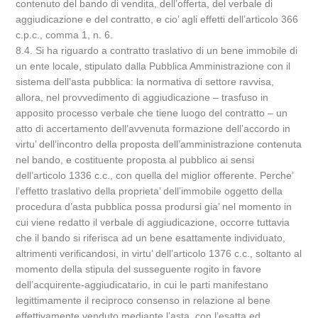
contenuto del bando di vendita, dell’offerta, del verbale di
aggiudicazione e del contratto, e cio’ agli effetti dell’articolo 366
c.p.c., comma 1, n. 6.
8.4. Si ha riguardo a contratto traslativo di un bene immobile di
un ente locale, stipulato dalla Pubblica Amministrazione con il
sistema dell’asta pubblica: la normativa di settore ravvisa,
allora, nel provvedimento di aggiudicazione – trasfuso in
apposito processo verbale che tiene luogo del contratto – un
atto di accertamento dell’avvenuta formazione dell’accordo in
virtu’ dell’incontro della proposta dell’amministrazione contenuta
nel bando, e costituente proposta al pubblico ai sensi
dell’articolo 1336 c.c., con quella del miglior offerente. Perche’
l’effetto traslativo della proprieta’ dell’immobile oggetto della
procedura d’asta pubblica possa prodursi gia’ nel momento in
cui viene redatto il verbale di aggiudicazione, occorre tuttavia
che il bando si riferisca ad un bene esattamente individuato,
altrimenti verificandosi, in virtu’ dell’articolo 1376 c.c., soltanto al
momento della stipula del susseguente rogito in favore
dell’acquirente-aggiudicatario, in cui le parti manifestano
legittimamente il reciproco consenso in relazione al bene
effettivamente venduto mediante l’asta, con l’esatta ed