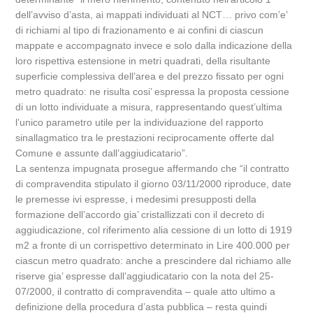
dell’avviso d’asta, ai mappati individuati al NCT… privo com’e’
di richiami al tipo di frazionamento e ai confini di ciascun
mappate e accompagnato invece e solo dalla indicazione della
loro rispettiva estensione in metri quadrati, della risultante
superficie complessiva dell’area e del prezzo fissato per ogni
metro quadrato: ne risulta cosi’ espressa la proposta cessione
di un lotto individuate a misura, rappresentando quest’ultima
l’unico parametro utile per la individuazione del rapporto
sinallagmatico tra le prestazioni reciprocamente offerte dal
Comune e assunte dall’aggiudicatario”.
La sentenza impugnata prosegue affermando che “il contratto
di compravendita stipulato il giorno 03/11/2000 riproduce, date
le premesse ivi espresse, i medesimi presupposti della
formazione dell’accordo gia’ cristallizzati con il decreto di
aggiudicazione, col riferimento alia cessione di un lotto di 1919
m2 a fronte di un corrispettivo determinato in Lire 400.000 per
ciascun metro quadrato: anche a prescindere dal richiamo alle
riserve gia’ espresse dall’aggiudicatario con la nota del 25-
07/2000, il contratto di compravendita – quale atto ultimo a
definizione della procedura d’asta pubblica – resta quindi