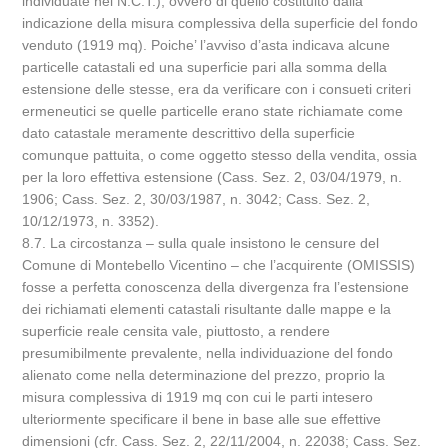
individuate nel N.C.T.), ovvero di quello costituito dalla
indicazione della misura complessiva della superficie del fondo
venduto (1919 mq). Poiche’ l’avviso d’asta indicava alcune
particelle catastali ed una superficie pari alla somma della
estensione delle stesse, era da verificare con i consueti criteri
ermeneutici se quelle particelle erano state richiamate come
dato catastale meramente descrittivo della superficie
comunque pattuita, o come oggetto stesso della vendita, ossia
per la loro effettiva estensione (Cass. Sez. 2, 03/04/1979, n.
1906; Cass. Sez. 2, 30/03/1987, n. 3042; Cass. Sez. 2,
10/12/1973, n. 3352).
8.7. La circostanza – sulla quale insistono le censure del
Comune di Montebello Vicentino – che l’acquirente (OMISSIS)
fosse a perfetta conoscenza della divergenza fra l’estensione
dei richiamati elementi catastali risultante dalle mappe e la
superficie reale censita vale, piuttosto, a rendere
presumibilmente prevalente, nella individuazione del fondo
alienato come nella determinazione del prezzo, proprio la
misura complessiva di 1919 mq con cui le parti intesero
ulteriormente specificare il bene in base alle sue effettive
dimensioni (cfr. Cass. Sez. 2, 22/11/2004, n. 22038; Cass. Sez.