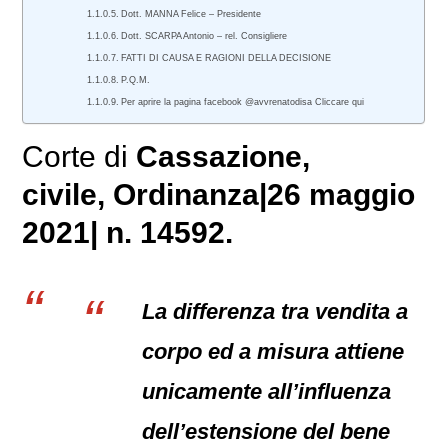
Dott. MANNA Felice – Presidente
Dott. SCARPA Antonio – rel. Consigliere
FATTI DI CAUSA E RAGIONI DELLA DECISIONE
P.Q.M.
Per aprire la pagina facebook @avvrenatodisa Cliccare qui
Corte di
Cassazione,
civile
, Ordinanza|26 maggio
2021| n. 14592.
La differenza tra vendita a
corpo ed a misura attiene
unicamente all’influenza
dell’estensione del bene