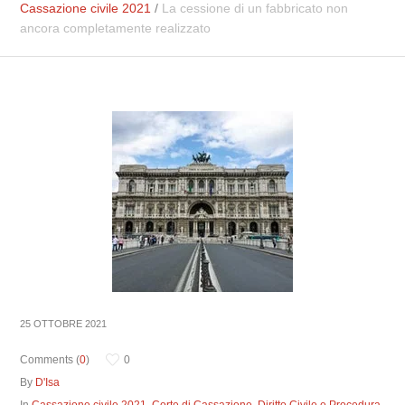
Cassazione civile 2021
/
La cessione di un fabbricato non
ancora completamente realizzato
25 OTTOBRE 2021
Comments (
0
)
0
By
D'Isa