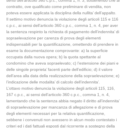
sensi dell’articolo 360 c.p.c., comma 1, n. 3, sostenendo che al
contratto, ove qualificato come preliminare di vendita, non
poteva essere applicata la disciplina della nullita’ dell’appalto.
Il settimo motivo denuncia la violazione degli articoli 115 e 116
c.p.c., ai sensi dell’articolo 360 c.p.c., comma 1, n. 4, per aver
la sentenza respinto la richiesta di pagamento dell’indennita’ di
sopraelevazione per carenza di prova degli elementi
indispensabili per la quantificazione, omettendo di prendere in
esame la documentazione comprovante: a) la superficie
occupata dalla nuova opera; b) la quota spettante al
condomino che aveva sopraelevato; c) l’estensione dei piani e
delle singole proprieta’ facenti parte dell’edificio; d) il valore
dell’area alla data della realizzazione della sopraelevazione; e)
l’indicazione delle modalita’ di calcolo dell’indennita’.
L’ottavo motivo denuncia la violazione degli articoli 115, 116,
167 c.p.c., ai sensi dell’articolo 360 c.p.c., comma 1, n. 4,
lamentando che la sentenza abbia negato il diritto all’indennita’
di sopraelevazione per mancanza di allegazione e di prova
degli elementi necessari per la relativa quantificazione,
sebbene i convenuti non avessero in alcun modo contestato i
criteri ed i dati fattuali esposti dal ricorrente a sostegno della