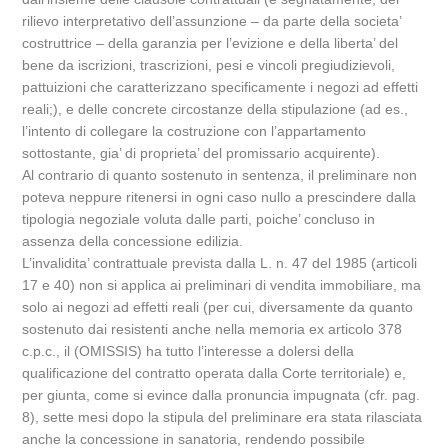
rilievo interpretativo dell’assunzione – da parte della societa’
costruttrice – della garanzia per l’evizione e della liberta’ del
bene da iscrizioni, trascrizioni, pesi e vincoli pregiudizievoli,
pattuizioni che caratterizzano specificamente i negozi ad effetti
reali;), e delle concrete circostanze della stipulazione (ad es.,
l’intento di collegare la costruzione con l’appartamento
sottostante, gia’ di proprieta’ del promissario acquirente).
Al contrario di quanto sostenuto in sentenza, il preliminare non
poteva neppure ritenersi in ogni caso nullo a prescindere dalla
tipologia negoziale voluta dalle parti, poiche’ concluso in
assenza della concessione edilizia.
L’invalidita’ contrattuale prevista dalla L. n. 47 del 1985 (articoli
17 e 40) non si applica ai preliminari di vendita immobiliare, ma
solo ai negozi ad effetti reali (per cui, diversamente da quanto
sostenuto dai resistenti anche nella memoria ex articolo 378
c.p.c., il (OMISSIS) ha tutto l’interesse a dolersi della
qualificazione del contratto operata dalla Corte territoriale) e,
per giunta, come si evince dalla pronuncia impugnata (cfr. pag.
8), sette mesi dopo la stipula del preliminare era stata rilasciata
anche la concessione in sanatoria, rendendo possibile