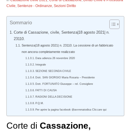
In
Cassazione civile 2021
,
Corte di Cassazione
,
Diritto Civile e Procedura
Civile
,
Sentenze - Ordinanze
,
Sezioni Diritto
Sommario
Corte di Cassazione, civile, Sentenza|18 agosto 2021| n.
23110.
Sentenza|18 agosto 2021| n. 23110. La cessione di un fabbricato
non ancora completamente realizzato
Data udienza 26 novembre 2020
Integrale
SEZIONE SECONDA CIVILE
Dott. SAN GIORGIO Maria Rosaria – Presidente
Dott. FORTUNATO Giuseppe – rel. Consigliere
FATTI DI CAUSA
RAGIONI DELLA DECISIONE
P.Q.M.
Per aprire la pagina facebook @avvrenatodisa Cliccare qui
Corte di
Cassazione,