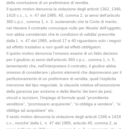
della conclusione di un preliminare di vendita.
Il quarto motivo denuncia la violazione degli articoli 1362, 1346,
1418 c.c., L. n. 47 del 1985, 40, comma 2, ai sensi dell’articolo
360 c.p.c., comma 1, n. 3, sostenendo che la Corte di merito,
nel ritenere il contratto comunque nullo per illiceita’ dell’oggetto,
non abbia considerato che le condizioni di validita’ prescritte
dalla L. n. 47 del 1985, articoli 17 e 40 riguardano solo i negozi
ad effetto traslativo e non quelli ad effetti obbligatori.
Il quinto motivo denuncia l’omesso esame di un fatto decisivo
per il giudizio ai sensi dell’articolo 360 c.p.c., comma 1, n. 5,
lamentando che, nell’interpretare il contratto, il giudice abbia
omesso di considerare i plurimi elementi che deponevano per il
perfezionamento di un preliminare di vendita, quali l’esplicita
menzione del tipo negoziale, la clausola relativa all’assunzione
della garanzia per evizione e della liberta’ dei beni da pesi,
vincoli e iscrizioni, l’impiego di formule quali “promittente
venditore”, “promissario acquirente”, “si obbliga a vendere”, “si
obbliga ad acquistare” etc..
Il sesto motivo denuncia la violazione degli articoli 1346 e 1418
c.c., nonche’ della L. n. 47 del 1985, articolo 40, comma 2, ai