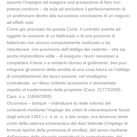
assunto l’impegno ad eseguire una prestazione di fare non
poteva condurre – da sola ad escludere il perfezionamento di
un preliminare diretto alla successiva conclusione di un negozio
ad effetti reali.
Come gia’ precisato da questa Corte, il contratto avente ad
oggetto la cessione di un fabbricato o di una porzione di
fabbricato non ancora compiutamente realizzato o da
ristrutturare, con previsione dell’obbligo del cedente – che sia
anche imprenditore edile – di eseguire i lavori necessari a
completare il bene o a renderlo idoneo al godimento, ben puo’
integrare gli estremi della vendita di una cosa futura se l’obbligo
di completamento dei lavori assume, nel sinallagma
contrattuale, un rilievo soltanto accessorio e strumentale
rispetto al trasferimento della proprieta’ (Cass. 21773/2005;
Cass. s.u. 11656/2008).
Occorreva – dunque – individuare la reale volonta’ dei
contraenti mediante l’impiego dei criteri di interpretazione fissati
dagli articoli 1362 c.c. e ss. e, a tale scopo, era doveroso tener
conto della valenza ermeneutica del dato letterale (l’impiego di
formule tipiche della promessa di vendita), del senso risultante
dall’insieme delle clausole contrattuali (e segnatamente, del