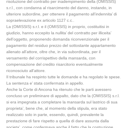
risoluzione del contratto per inadempimento della (OMISSIS)
s.r.l., con condanna al risarcimento del danno, instando, in
ulteriore subordine, per ottenere il pagamento all’indennita’ di
sopraelevazione ex articolo 1127 c.c..
La (OMISSIS) s.r.l. e il (OMISSIS) in proprio, costituitisi in
giudizio, hanno eccepito la nullita’ del contratto per illiceita’
dell’oggetto, proponendo domanda riconvenzionale per il
pagamento del residuo prezzo del sottostante appartamento
alienato all’attore, oltre che, in via subordinata, per il
versamento del corrispettivo della mansarda, con
compensazione del credito risarcitorio eventualmente
riconosciuto all’attore.
Il tribunale ha respinto tutte le domande e ha regolato le spese.
La sentenza e’ stata confermata in appello.
Anche la Corte di Ancona ha ritenuto che le parti avessero
concluso un preliminare di appalto, dato che la (OMISSIS) s.r.l.
si era impegnata a completare la mansarda sul lastrico di sua
proprieta’, bene che, al momento della stipula, era stato
realizzato solo in parte, essendo, quindi, prevalente la
prestazione di fare rispetto a quella di dare assunta dalla
societa’, come confermava anche il fatto che la costruzione,