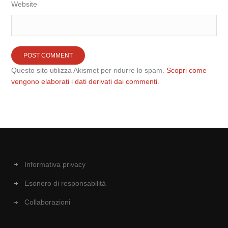
Website
Questo sito utilizza Akismet per ridurre lo spam.
Scopri come
vengono elaborati i dati derivati dai commenti
.
Informativa privacy
Esonero di responsabilità
Collaborazioni