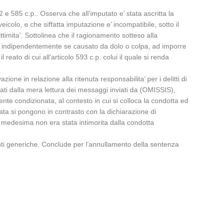
2 e 585 c.p.. Osserva che all’imputato e’ stata ascritta la
colo, e che siffatta imputazione e’ incompatibile, sotto il
ittimita’. Sottolinea che il ragionamento sotteso alla
ato, indipendentemente se causato da dolo o colpa, ad imporre
 reato di cui all’articolo 593 c.p. colui il quale si renda
zione in relazione alla ritenuta responsabilita’ per i delitti di
eati dalla mera lettura dei messaggi inviati da (OMISSIS),
nte condizionata, al contesto in cui si colloca la condotta ed
nata si pongono in contrasto con la dichiarazione di
la medesima non era stata intimorita dalla condotta
anti generiche. Conclude per l’annullamento della sentenza