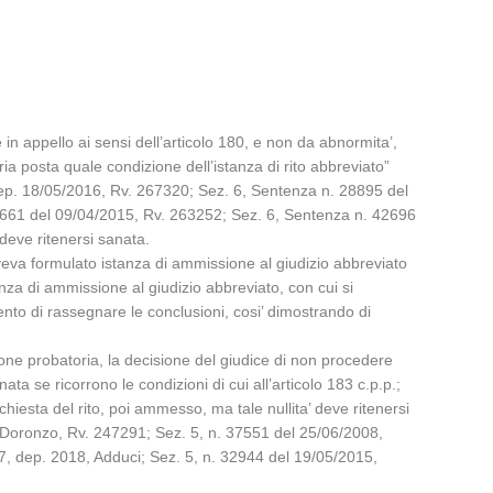
le in appello ai sensi dell’articolo 180, e non da abnormita’,
ria posta quale condizione dell’istanza di rito abbreviato”
dep. 18/05/2016, Rv. 267320; Sez. 6, Sentenza n. 28895 del
. 17661 del 09/04/2015, Rv. 263252; Sez. 6, Sentenza n. 42696
 deve ritenersi sanata.
 aveva formulato istanza di ammissione al giudizio abbreviato
nza di ammissione al giudizio abbreviato, con cui si
nto di rassegnare le conclusioni, cosi’ dimostrando di
ione probatoria, la decisione del giudice di non procedere
ta se ricorrono le condizioni di cui all’articolo 183 c.p.p.;
chiesta del rito, poi ammesso, ma tale nullita’ deve ritenersi
, Doronzo, Rv. 247291; Sez. 5, n. 37551 del 25/06/2008,
17, dep. 2018, Adduci; Sez. 5, n. 32944 del 19/05/2015,