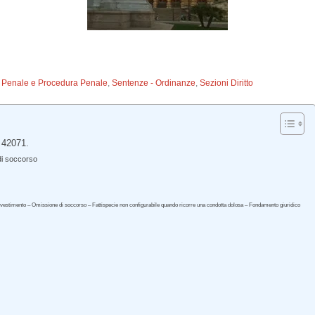
to Penale e Procedura Penale
,
Sentenze - Ordinanze
,
Sezioni Diritto
 42071.
di soccorso
Investimento – Omissione di soccorso – Fattispecie non configurabile quando ricorre una condotta dolosa – Fondamento giuridico