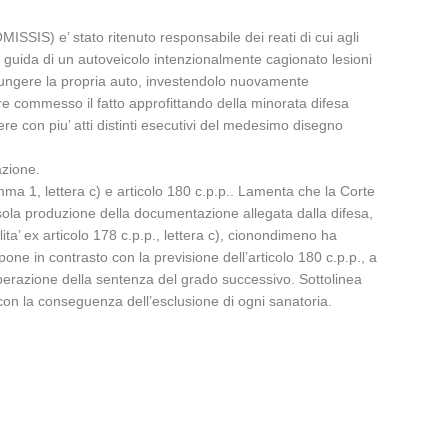
SSIS) e’ stato ritenuto responsabile dei reati di cui agli
la guida di un autoveicolo intenzionalmente cagionato lesioni
giungere la propria auto, investendolo nuovamente
re commesso il fatto approfittando della minorata difesa
re con piu’ atti distinti esecutivi del medesimo disegno
azione.
comma 1, lettera c) e articolo 180 c.p.p.. Lamenta che la Corte
 sola produzione della documentazione allegata dalla difesa,
ta’ ex articolo 178 c.p.p., lettera c), cionondimeno ha
one in contrasto con la previsione dell’articolo 180 c.p.p., a
liberazione della sentenza del grado successivo. Sottolinea
p., con la conseguenza dell’esclusione di ogni sanatoria.