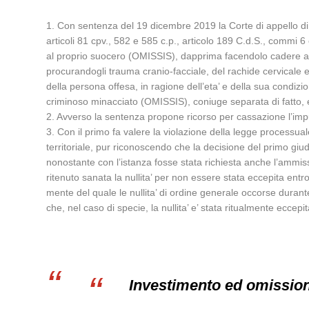
1. Con sentenza del 19 dicembre 2019 la Corte di appello di 
articoli 81 cpv., 582 e 585 c.p., articolo 189 C.d.S., commi 6
al proprio suocero (OMISSIS), dapprima facendolo cadere a t
procurandogli trauma cranio-facciale, del rachide cervicale 
della persona offesa, in ragione dell’eta’ e della sua condiz
criminoso minacciato (OMISSIS), coniuge separata di fatto,
2. Avverso la sentenza propone ricorso per cassazione l’imp
3. Con il primo fa valere la violazione della legge processual
territoriale, pur riconoscendo che la decisione del primo giu
nonostante con l’istanza fosse stata richiesta anche l’ammiss
ritenuto sanata la nullita’ per non essere stata eccepita entr
mente del quale le nullita’ di ordine generale occorse durant
che, nel caso di specie, la nullita’ e’ stata ritualmente eccepit
Investimento ed omissio