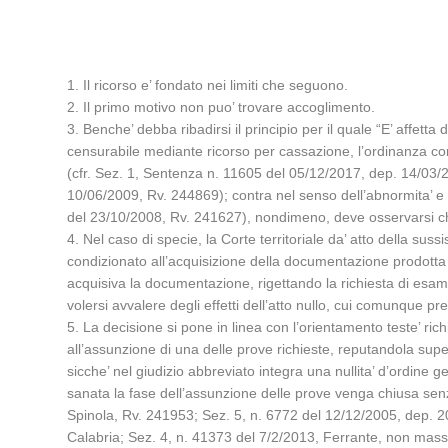
1. Il ricorso e’ fondato nei limiti che seguono.
2. Il primo motivo non puo’ trovare accoglimento.
3. Benche’ debba ribadirsi il principio per il quale “E’ affetta
censurabile mediante ricorso per cassazione, l’ordinanza con c
(cfr. Sez. 1, Sentenza n. 11605 del 05/12/2017, dep. 14/03
10/06/2009, Rv. 244869); contra nel senso dell’abnormita’ e 
del 23/10/2008, Rv. 241627), nondimeno, deve osservarsi che la
4. Nel caso di specie, la Corte territoriale da’ atto della s
condizionato all’acquisizione della documentazione prodotta 
acquisiva la documentazione, rigettando la richiesta di esam
volersi avvalere degli effetti dell’atto nullo, cui comunque 
5. La decisione si pone in linea con l’orientamento teste’ ri
all’assunzione di una delle prove richieste, reputandola superf
sicche’ nel giudizio abbreviato integra una nullita’ d’ordine g
sanata la fase dell’assunzione delle prove venga chiusa sen
Spinola, Rv. 241953; Sez. 5, n. 6772 del 12/12/2005, dep. 20
Calabria; Sez. 4, n. 41373 del 7/2/2013, Ferrante, non mass