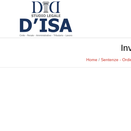
In
Home
/
Sentenze - Ord