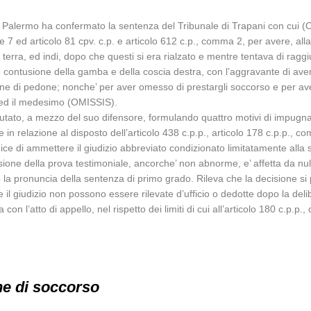
Palermo ha confermato la sentenza del Tribunale di Trapani con cui (OMI
 e 7 ed articolo 81 cpv. c.p. e articolo 612 c.p., comma 2, per avere, al
erra, ed indi, dopo che questi si era rialzato e mentre tentava di rag
e contusione della gamba e della coscia destra, con l’aggravante di ave
ione di pedone; nonche’ per aver omesso di prestargli soccorso e per ave
 ed il medesimo (OMISSIS).
utato, a mezzo del suo difensore, formulando quattro motivi di impugn
e in relazione al disposto dell’articolo 438 c.p.p., articolo 178 c.p.p., 
dice di ammettere il giudizio abbreviato condizionato limitatamente alla
ione della prova testimoniale, ancorche’ non abnorme, e’ affetta da nulli
o la pronuncia della sentenza di primo grado. Rileva che la decisione si p
e il giudizio non possono essere rilevate d’ufficio o dedotte dopo la de
a con l’atto di appello, nel rispetto dei limiti di cui all’articolo 180 c.p.
ne di soccorso