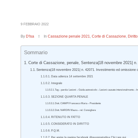
9 FEBBRAIO 2022
By
D'Isa
In
Cassazione penale 2021
,
Corte di Cassazione
,
Dirit
Sommario
Corte di Cassazione, penale, Sentenza|18 novembre 2021| n.
Sentenza|18 novembre 2021| n. 42071. Investimento ed omissione 
Data udienza 14 settembre 2021
Integrale
Tag – parola: Lesioni – Guida autoveicolo – Lesioni causate intenzionalmente – 
SEZIONE QUARTA PENALE
Dott. CIAMPI Francesco Maria – Presidente
Dott. NARDIN Maura – rel. Consigliere
RITENUTO IN FATTO
CONSIDERATO IN DIRITTO
P.Q.M.
Per aprire la pagina facebook @avvrenatodisa Cliccare qui