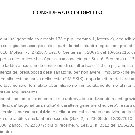
CONSIDERATO IN
DIRITTO
 da nullita’ generale ex articolo 178 c.p.p., comma 1, lettera c), deducibi
ui il giudice accoglie solo in parte la richiesta di integrazione probato
/2018, Mollasi Rv. 272607; Sez. 6, Sentenza n. 20676 del 13/05/2016, 
per la diretta ricorribilita’ per cassazione cfr. per Sez. 6, Sentenza n
ddove ricorrano le condizioni di cui all’articolo 183 c.p.p., la nullita’
ussistenza dei presupposti della sanatoria, per non avere l’imputato -che
ed alla testimonianza della teste (OMISSIS)- dopo la lettura dell’ordina
e testimoniale, formulato alcun rilievo ne’ immediatamente, ne’ al mome
prestava acquiescenza.
chiamato secondo cui in tema di rito abbreviato condizionato ad integraz
lua, da’ luogo ad una nullita’ di carattere generale che, pero’, resta sana
enerale l’omessa acquisizione della prova cui sia stata condizionata la ri
za che la difesa nulla abbia eccepito (Sez. 2, n. 23605 del 12/03/2010
06, Zanco, Rv. 233977; piu’ di recente, v. Sez. 2, n. 3312 del 15/6/20
imate).