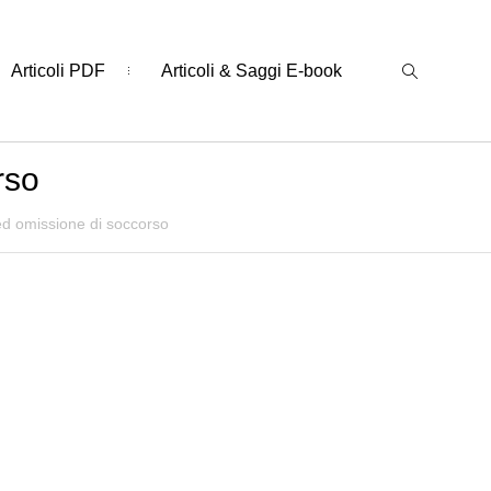
Articoli PDF
Articoli & Saggi E-book
rso
ed omissione di soccorso