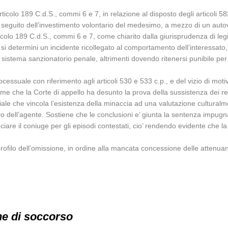
ticolo 189 C.d.S., commi 6 e 7, in relazione al disposto degli articoli 58
 seguito dell’investimento volontario del medesimo, a mezzo di un autovei
’articolo 189 C.d.S., commi 6 e 7, come chiarito dalla giurisprudenza di leg
che si determini un incidente ricollegato al comportamento dell’interess
il sistema sanzionatorio penale, altrimenti dovendo ritenersi punibile per il
cessuale con riferimento agli articoli 530 e 533 c.p., e del vizio di motiva
ssume che la Corte di appello ha desunto la prova della sussistenza dei r
le che vincola l’esistenza della minaccia ad una valutazione culturalme
tivo dell’agente. Sostiene che le conclusioni e’ giunta la sentenza impug
ciare il coniuge per gli episodi contestati, cio’ rendendo evidente che 
 profilo dell’omissione, in ordine alla mancata concessione delle attenu
ne di soccorso