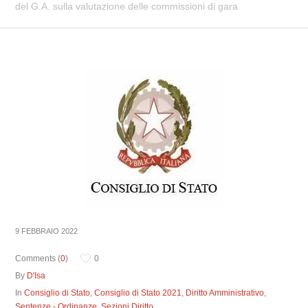
del G.A. sulla valutazione delle commissioni di gara
9 FEBBRAIO 2022
Comments (
0
)
0
By
D'Isa
In
Consiglio di Stato
,
Consiglio di Stato 2021
,
Diritto Amministrativo
,
Sentenze - Ordinanze
,
Sezioni Diritto