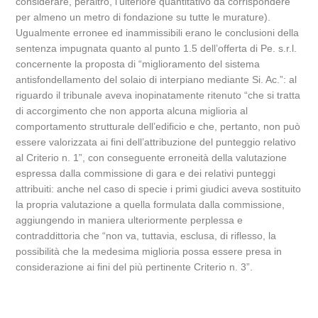
considerare, peraltro, l’ulteriore quantitativo da corrispondere
per almeno un metro di fondazione su tutte le murature).
Ugualmente erronee ed inammissibili erano le conclusioni della
sentenza impugnata quanto al punto 1.5 dell’offerta di Pe. s.r.l.
concernente la proposta di “miglioramento del sistema
antisfondellamento del solaio di interpiano mediante Si. Ac.”: al
riguardo il tribunale aveva inopinatamente ritenuto “che si tratta
di accorgimento che non apporta alcuna miglioria al
comportamento strutturale dell’edificio e che, pertanto, non può
essere valorizzata ai fini dell’attribuzione del punteggio relativo
al Criterio n. 1”, con conseguente erroneità della valutazione
espressa dalla commissione di gara e dei relativi punteggi
attribuiti: anche nel caso di specie i primi giudici aveva sostituito
la propria valutazione a quella formulata dalla commissione,
aggiungendo in maniera ulteriormente perplessa e
contraddittoria che “non va, tuttavia, esclusa, di riflesso, la
possibilità che la medesima miglioria possa essere presa in
considerazione ai fini del più pertinente Criterio n. 3”.