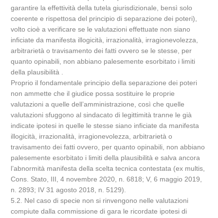
garantire la effettività della tutela giurisdizionale, bensì solo
coerente e rispettosa del principio di separazione dei poteri),
volto cioè a verificare se le valutazioni effettuate non siano
inficiate da manifesta illogicità, irrazionalità, irragionevolezza,
arbitrarietà o travisamento dei fatti ovvero se le stesse, per
quanto opinabili, non abbiano palesemente esorbitato i limiti
della plausibilità .
Proprio il fondamentale principio della separazione dei poteri
non ammette che il giudice possa sostituire le proprie
valutazioni a quelle dell’amministrazione, così che quelle
valutazioni sfuggono al sindacato di legittimità tranne le già
indicate ipotesi in quelle le stesse siano inficiate da manifesta
illogicità, irrazionalità, irragionevolezza, arbitrarietà o
travisamento dei fatti ovvero, per quanto opinabili, non abbiano
palesemente esorbitato i limiti della plausibilità e salva ancora
l’abnormità manifesta della scelta tecnica contestata (ex multis,
Cons. Stato, III, 4 novembre 2020, n. 6818; V, 6 maggio 2019,
n. 2893; IV 31 agosto 2018, n. 5129).
5.2. Nel caso di specie non si rinvengono nelle valutazioni
compiute dalla commissione di gara le ricordate ipotesi di