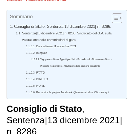
Sommario
Consiglio di Stato, Sentenza|13 dicembre 2021| n. 8286.
Sentenza|13 dicembre 2021| n. 8286. Sindacato del G.A. sulla
valutazione delle commissioni di gara
Data udienza 11 novembre 2021
Integrale
Tag- parola chiave: Appalti pubblici – Procedure di affidamento – Gara –
Proposte migliorative – Valutazioni della stazione appaltante
FATTO
DIRITTO
P.Q.M.
Per aprire la pagina facebook @avvrenatodisa Cliccare qui
Consiglio di Stato
,
Sentenza|13 dicembre 2021|
n. 8286.