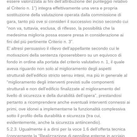
essere valorizzata ai fini dell’attribuzione del punteggio relativo
al Criterio n. 1”) integra effettivamente una vera e propria
sostituzione della valutazione operata dalla commissione di
gara, tanto più ove si consideri il successivo inciso secondo cui
“non va, tuttavia, esclusa, di riflesso, la possibilità che la
medesima miglioria possa essere presa in considerazione ai
fini del più pertinente Criterio n. 3”.
E’ altresì persuasivo il rilievo dell’appellante secondo cui le
motivazioni della sentenza riposerebbero su un equivoco di
fondo in ordine alla portata del criterio valutativo n. 1, il quale
aveva riguardo non solo al miglioramento degli aspetti
strutturali dell’edificio stricto sensu intesi, ma più in generale al
“miglioramento degli interventi previsti sulle componenti
strutturali e non dell’edificio finalizzate al miglioramento del
livello di sicurezza e della durabilità dell’opera”, prestandosi
pertanto a ricomprendere anche eventuali interventi connessi ai
primi, ove idonei a implementarne la funzionalità complessiva
sotto il profilo della durabilità e sicurezza (tra cui,
evidentemente, anche la sicurezza antiincendio).
5.2.3. Ugualmente è a dirsi per la voce 1.6 dell’offerta tecnica
(concernente la “Realizzazione di pensiline esterne in acciaio