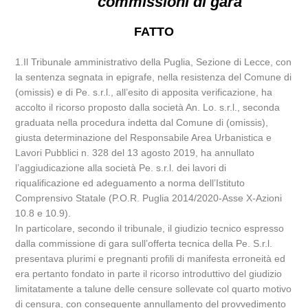
commissioni di gara
FATTO
1.Il Tribunale amministrativo della Puglia, Sezione di Lecce, con
la sentenza segnata in epigrafe, nella resistenza del Comune di
(omissis) e di Pe. s.r.l., all’esito di apposita verificazione, ha
accolto il ricorso proposto dalla società An. Lo. s.r.l., seconda
graduata nella procedura indetta dal Comune di (omissis),
giusta determinazione del Responsabile Area Urbanistica e
Lavori Pubblici n. 328 del 13 agosto 2019, ha annullato
l’aggiudicazione alla società Pe. s.r.l. dei lavori di
riqualificazione ed adeguamento a norma dell’Istituto
Comprensivo Statale (P.O.R. Puglia 2014/2020-Asse X-Azioni
10.8 e 10.9).
In particolare, secondo il tribunale, il giudizio tecnico espresso
dalla commissione di gara sull’offerta tecnica della Pe. S.r.l.
presentava plurimi e pregnanti profili di manifesta erroneità ed
era pertanto fondato in parte il ricorso introduttivo del giudizio
limitatamente a talune delle censure sollevate col quarto motivo
di censura, con conseguente annullamento del provvedimento