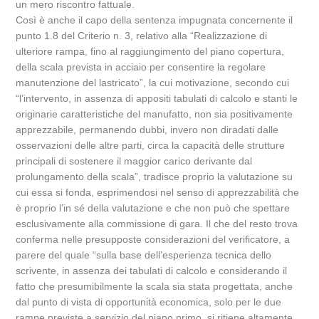
un mero riscontro fattuale.
Così è anche il capo della sentenza impugnata concernente il
punto 1.8 del Criterio n. 3, relativo alla “Realizzazione di
ulteriore rampa, fino al raggiungimento del piano copertura,
della scala prevista in acciaio per consentire la regolare
manutenzione del lastricato”, la cui motivazione, secondo cui
“l’intervento, in assenza di appositi tabulati di calcolo e stanti le
originarie caratteristiche del manufatto, non sia positivamente
apprezzabile, permanendo dubbi, invero non diradati dalle
osservazioni delle altre parti, circa la capacità delle strutture
principali di sostenere il maggior carico derivante dal
prolungamento della scala”, tradisce proprio la valutazione su
cui essa si fonda, esprimendosi nel senso di apprezzabilità che
è proprio l’in sé della valutazione e che non può che spettare
esclusivamente alla commissione di gara. Il che del resto trova
conferma nelle presupposte considerazioni del verificatore, a
parere del quale “sulla base dell’esperienza tecnica dello
scrivente, in assenza dei tabulati di calcolo e considerando il
fatto che presumibilmente la scala sia stata progettata, anche
dal punto di vista di opportunità economica, solo per le due
rampe previste a servizio del piano primo, si ritiene altamente