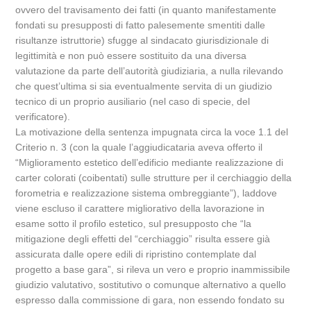
ovvero del travisamento dei fatti (in quanto manifestamente
fondati su presupposti di fatto palesemente smentiti dalle
risultanze istruttorie) sfugge al sindacato giurisdizionale di
legittimità e non può essere sostituito da una diversa
valutazione da parte dell’autorità giudiziaria, a nulla rilevando
che quest’ultima si sia eventualmente servita di un giudizio
tecnico di un proprio ausiliario (nel caso di specie, del
verificatore).
La motivazione della sentenza impugnata circa la voce 1.1 del
Criterio n. 3 (con la quale l’aggiudicataria aveva offerto il
“Miglioramento estetico dell’edificio mediante realizzazione di
carter colorati (coibentati) sulle strutture per il cerchiaggio della
forometria e realizzazione sistema ombreggiante”), laddove
viene escluso il carattere migliorativo della lavorazione in
esame sotto il profilo estetico, sul presupposto che “la
mitigazione degli effetti del “cerchiaggio” risulta essere già
assicurata dalle opere edili di ripristino contemplate dal
progetto a base gara”, si rileva un vero e proprio inammissibile
giudizio valutativo, sostitutivo o comunque alternativo a quello
espresso dalla commissione di gara, non essendo fondato su