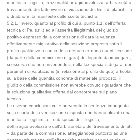
manifesta illogicità, irrazionalità, irragionevolezza, arbitrarietà o
travisamento dei fatti ovvero di violazione dei limiti di plausibilità
o di abnormità manifeste delle scelte tecniche.
5.2.1. Invero, quanto al profilo di cui al punto 1.1. dell’offerta
tecnica di Pe. s.r.l.) ed all’asserita illegittimità del giudizio
positivo espresso dalla commissione di gara la valenza
effettivamente migliorativa della soluzione proposta sotto il
profilo qualitativo a causa della ritenuta erronea quantificazione
(da parte della commissione di gara) del legante da impiegare,
si osserva che non rinvenendosi, nella lex specialis di gara, dei
parametri di valutazione (in relazione al profilo de quo) articolati
sulla base delle quantità concrete di materiale proposto, il
giudizio della commissione non avrebbe dovuto riguardare che
la soluzione qualitativa offerta dal concorrente sul piano
tecnico.
Le diverse conclusioni cui è pervenuta la sentenza impugnata
sulla scorta della verificazione disposta non hanno rilevato una
manifesta illegittimità – sub specie dell’illogicità,
dell’irragionevolezza o dell’arbitrarietà o del travisamento di fatti
– da parte della commissione, atteggiandosi piuttosto ad una