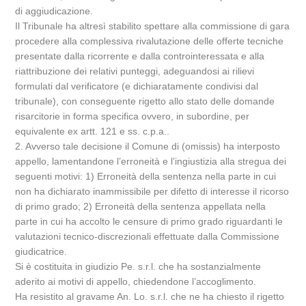
di aggiudicazione.
Il Tribunale ha altresì stabilito spettare alla commissione di gara
procedere alla complessiva rivalutazione delle offerte tecniche
presentate dalla ricorrente e dalla controinteressata e alla
riattribuzione dei relativi punteggi, adeguandosi ai rilievi
formulati dal verificatore (e dichiaratamente condivisi dal
tribunale), con conseguente rigetto allo stato delle domande
risarcitorie in forma specifica ovvero, in subordine, per
equivalente ex artt. 121 e ss. c.p.a..
2. Avverso tale decisione il Comune di (omissis) ha interposto
appello, lamentandone l’erroneità e l’ingiustizia alla stregua dei
seguenti motivi: 1) Erroneità della sentenza nella parte in cui
non ha dichiarato inammissibile per difetto di interesse il ricorso
di primo grado; 2) Erroneità della sentenza appellata nella
parte in cui ha accolto le censure di primo grado riguardanti le
valutazioni tecnico-discrezionali effettuate dalla Commissione
giudicatrice.
Si è costituita in giudizio Pe. s.r.l. che ha sostanzialmente
aderito ai motivi di appello, chiedendone l’accoglimento.
Ha resistito al gravame An. Lo. s.r.l. che ne ha chiesto il rigetto