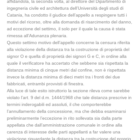
affidandola, la seconda volta, al direttore del Dipartimento di
ingegneria civile ed architettura dell’Università degli studi di
Catania, ha condotto il giudice dell’appello a respingere tutti i
motivi del ricorso, oltre alla domanda di risarcimento del danno,
ad eccezione del settimo, il solo per il quale la causa è stata
rimessa all’Adunanza plenaria.
Questo settimo motivo dell’appello concerne la censura riferita
alla violazione della distanza tra la costruzione di proprietà del
signor O e quella di proprietà dei signori G e C, in ordine alla
quale il verificatore ha accertato che sebbene sia rispettata la
distanza minima di cinque metri dal confine, non è rispettata
invece la distanza minima di dieci metri tra i fronti dei due
fabbricati, entrambi provvisti di finestra.
Alla luce di tale esito istruttorio la sezione rileva come sarebbe
violato l’art. 9 del d.m. 1444/1968 che tale distanza prescrive in
termini inderogabili ed assoluti, il che comporterebbe
l’annullamento della concessione, ma che debba esaminarsi
preliminarmente l’eccezione in rito sollevata sia dalla parte
appellata che dall’amministrazione comunale in ordine alla
carenza di interesse delle parti appellanti a far valere una
violazione riguardante la distanza tra la costruzione del proprio