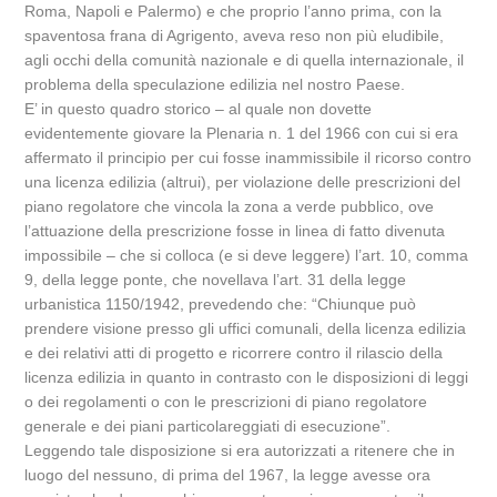
Roma, Napoli e Palermo) e che proprio l’anno prima, con la
spaventosa frana di Agrigento, aveva reso non più eludibile,
agli occhi della comunità nazionale e di quella internazionale, il
problema della speculazione edilizia nel nostro Paese.
E’ in questo quadro storico – al quale non dovette
evidentemente giovare la Plenaria n. 1 del 1966 con cui si era
affermato il principio per cui fosse inammissibile il ricorso contro
una licenza edilizia (altrui), per violazione delle prescrizioni del
piano regolatore che vincola la zona a verde pubblico, ove
l’attuazione della prescrizione fosse in linea di fatto divenuta
impossibile – che si colloca (e si deve leggere) l’art. 10, comma
9, della legge ponte, che novellava l’art. 31 della legge
urbanistica 1150/1942, prevedendo che: “Chiunque può
prendere visione presso gli uffici comunali, della licenza edilizia
e dei relativi atti di progetto e ricorrere contro il rilascio della
licenza edilizia in quanto in contrasto con le disposizioni di leggi
o dei regolamenti o con le prescrizioni di piano regolatore
generale e dei piani particolareggiati di esecuzione”.
Leggendo tale disposizione si era autorizzati a ritenere che in
luogo del nessuno, di prima del 1967, la legge avesse ora