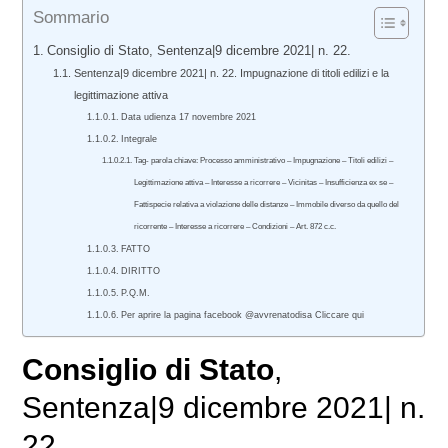
Sommario
Consiglio di Stato, Sentenza|9 dicembre 2021| n. 22.
Sentenza|9 dicembre 2021| n. 22. Impugnazione di titoli edilizi e la
legittimazione attiva
Data udienza 17 novembre 2021
Integrale
Tag- parola chiave: Processo amministrativo – Impugnazione – Titoli edilizi –
Legittimazione attiva – Interesse a ricorrere – Vicinitas – Insufficienza ex se –
Fattispecie relativa a violazione delle distanze – Immobile diverso da quello del
ricorrente – Interesse a ricorrere – Condizioni – Art. 872 c.c.
FATTO
DIRITTO
P.Q.M.
Per aprire la pagina facebook @avvrenatodisa Cliccare qui
Consiglio di Stato
,
Sentenza|9 dicembre 2021| n.
22.