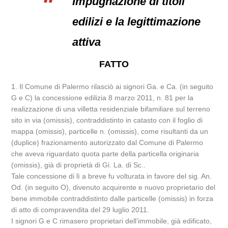
Impugnazione di titoli
edilizi e la legittimazione
attiva
FATTO
1. Il Comune di Palermo rilasciò ai signori Ga. e Ca. (in seguito
G e C) la concessione edilizia 8 marzo 2011, n. 81 per la
realizzazione di una villetta residenziale bifamiliare sul terreno
sito in via (omissis), contraddistinto in catasto con il foglio di
mappa (omissis), particelle n. (omissis), come risultanti da un
(duplice) frazionamento autorizzato dal Comune di Palermo
che aveva riguardato quota parte della particella originaria
(omissis), già di proprietà di Gi. La. di Sc..
Tale concessione di lì a breve fu volturata in favore del sig. An.
Od. (in seguito O), divenuto acquirente e nuovo proprietario del
bene immobile contraddistinto dalle particelle (omissis) in forza
di atto di compravendita del 29 luglio 2011.
I signori G e C rimasero proprietari dell’immobile, già edificato,