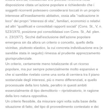
disposizione citata un’azione popolare e richiedendo che i
soggetti ricorrenti potessero considerarsi toccati in un proprio
interesse all’insediamento abitativo, ossia alla “radicazione in
loco” dei propri “interessi di vita”, familiari, economici o relativi
ad altri “qualificati e consolidati rapporti sociali” (Cons. St., V, n.
523/1970, posizione poi consolidatasi con Cons. St., Ad. plen.
n. 23/1977). Sicché dall’esclusione dell’azione popolare
emergeva sin da allora un criterio o concetto, quello della
vicinitas, piuttosto elastico, la cui concreta individuazione era (e
sarebbe stata in seguito) rimessa al prudente apprezzamento
giurisprudenziale.
Un criterio, certamente meno totalizzante di un ricorso
popolare, ma pur sempre potenzialmente molto espansivo e
che si sarebbe rivelato come una sorta di cerniera tra il piano
sostanziale degli interessi, più o meno differenziati, e quello
processuale della loro tutela, peraltro in questi ambiti
essenzialmente di tipo demolitorio – ripristinatorio, in ragione
della loro natura oppositiva.
Un criterio flessibile, da misurare ogni volta sulla base della
situazione di fatto, del tipo di provvedimento contestato e dei