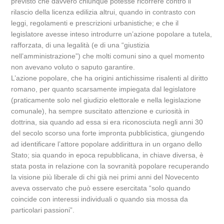
previsto che davvero chiunque potesse ricorrere contro il
rilascio della licenza edilizia altrui, quando in contrasto con
leggi, regolamenti e prescrizioni urbanistiche; e che il
legislatore avesse inteso introdurre un’azione popolare a tutela,
rafforzata, di una legalità (e di una “giustizia
nell’amministrazione”) che molti comuni sino a quel momento
non avevano voluto o saputo garantire.
L’azione popolare, che ha origini antichissime risalenti al diritto
romano, per quanto scarsamente impiegata dal legislatore
(praticamente solo nel giudizio elettorale e nella legislazione
comunale), ha sempre suscitato attenzione e curiosità in
dottrina, sia quando ad essa si era riconosciuta negli anni 30
del secolo scorso una forte impronta pubblicistica, giungendo
ad identificare l’attore popolare addirittura in un organo dello
Stato; sia quando in epoca repubblicana, in chiave diversa, è
stata posta in relazione con la sovranità popolare recuperando
la visione più liberale di chi già nei primi anni del Novecento
aveva osservato che può essere esercitata “solo quando
coincide con interessi individuali o quando sia mossa da
particolari passioni”.