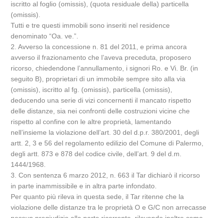
iscritto al foglio (omissis), (quota residuale della) particella
(omissis).
Tutti e tre questi immobili sono inseriti nel residence
denominato “Oa. ve.”.
2. Avverso la concessione n. 81 del 2011, e prima ancora
avverso il frazionamento che l’aveva preceduta, proposero
ricorso, chiedendone l’annullamento, i signori Ro. e Vi. Br. (in
seguito B), proprietari di un immobile sempre sito alla via
(omissis), iscritto al fg. (omissis), particella (omissis),
deducendo una serie di vizi concernenti il mancato rispetto
delle distanze, sia nei confronti delle costruzioni vicine che
rispetto al confine con le altre proprietà, lamentando
nell’insieme la violazione dell’art. 30 del d.p.r. 380/2001, degli
artt. 2, 3 e 56 del regolamento edilizio del Comune di Palermo,
degli artt. 873 e 878 del codice civile, dell’art. 9 del d.m.
1444/1968.
3. Con sentenza 6 marzo 2012, n. 663 il Tar dichiarò il ricorso
in parte inammissibile e in altra parte infondato.
Per quanto più rileva in questa sede, il Tar ritenne che la
violazione delle distanze tra le proprietà O e G/C non arrecasse