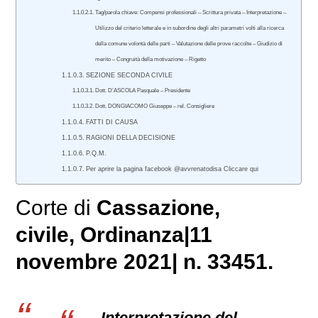
Tag/parola chiave: Compensi professionali – Scrittura privata – Interpretazione –
Utilizzo del criterio letterale e in subordine degli altri parametri volti alla ricerca
della comune volontà delle parti – Valutazione delle prove raccolte – Giudizio di
merito – Congruità della motivazione – Rigetto
SEZIONE SECONDA CIVILE
Dott. D’ASCOLA Pasquale – Presidente
Dott. DONGIACOMO Giuseppe – rel. Consigliere
FATTI DI CAUSA
RAGIONI DELLA DECISIONE
P.Q.M.
Per aprire la pagina facebook @avvrenatodisa Cliccare qui
Corte di
Cassazione,
civile
, Ordinanza|11
novembre 2021| n. 33451.
Interpretazione del