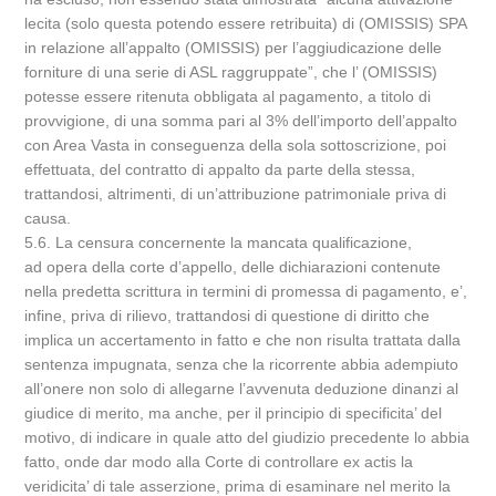
lecita (solo questa potendo essere retribuita) di (OMISSIS) SPA
in relazione all’appalto (OMISSIS) per l’aggiudicazione delle
forniture di una serie di ASL raggruppate”, che l’ (OMISSIS)
potesse essere ritenuta obbligata al pagamento, a titolo di
provvigione, di una somma pari al 3% dell’importo dell’appalto
con Area Vasta in conseguenza della sola sottoscrizione, poi
effettuata, del contratto di appalto da parte della stessa,
trattandosi, altrimenti, di un’attribuzione patrimoniale priva di
causa.
5.6. La censura concernente la mancata qualificazione,
ad opera della corte d’appello, delle dichiarazioni contenute
nella predetta scrittura in termini di promessa di pagamento, e’,
infine, priva di rilievo, trattandosi di questione di diritto che
implica un accertamento in fatto e che non risulta trattata dalla
sentenza impugnata, senza che la ricorrente abbia adempiuto
all’onere non solo di allegarne l’avvenuta deduzione dinanzi al
giudice di merito, ma anche, per il principio di specificita’ del
motivo, di indicare in quale atto del giudizio precedente lo abbia
fatto, onde dar modo alla Corte di controllare ex actis la
veridicita’ di tale asserzione, prima di esaminare nel merito la