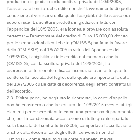
produzione in giudizio della scrittura privata del 10/9/2005,
l’esistenza e l’entita’ del credito nonche’ l’avveramento di quella
condizione al verificarsi della quale l’esigibilita’ dello stesso era
subordinata. La scrittura prodotta in giudizio, infatti, con
l’appendice del 10/9/2005, era idonea a provare con assoluta
certezza: – l’ammontare del credito di Euro 15.000,00 dovuto
per le segnalazioni clienti che la (OMISSIS) ha fatto in favore
della (OMISSIS) dal 18/7/2005 in virtu’ dell’Appendice del
10/9/2005; l’esigibilita’ di tale credito dal momento che la
(OMISSIS), con la scrittura privata del 10/9/2005, ha
espressamente ritenuto efficace incondizionatamente quanto
scritto sulla facciata del foglio, sulla quale era riportata la data
del 18/7/2005 quale data di decorrenza degli effetti contrattuali
dell’accordo.
2.3. D’altra parte, ha aggiunto la ricorrente, la corte d’appello
non ha considerato che la scrittura del 10/9/2015 riveste tutti gli
elementi per essere ritenuta come una promessa di pagamento
che, per l’incondizionata accettazione di tutto quanto riportato
sulla facciata del contratto 6/7/2005, comportava l’accettazione
anche della decorrenza degli effetti, convenuti non dal
10/9/2005, come ritenuto dalla corte d’appello, ma dal