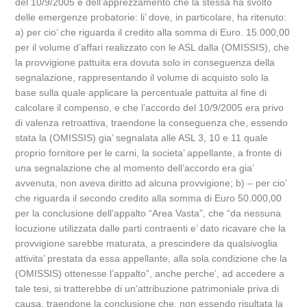
del 10/9/2005 e dell’apprezzamento che la stessa ha svolto
delle emergenze probatorie: li’ dove, in particolare, ha ritenuto:
a) per cio’ che riguarda il credito alla somma di Euro. 15.000,00
per il volume d’affari realizzato con le ASL dalla (OMISSIS), che
la provvigione pattuita era dovuta solo in conseguenza della
segnalazione, rappresentando il volume di acquisto solo la
base sulla quale applicare la percentuale pattuita al fine di
calcolare il compenso, e che l’accordo del 10/9/2005 era privo
di valenza retroattiva, traendone la conseguenza che, essendo
stata la (OMISSIS) gia’ segnalata alle ASL 3, 10 e 11 quale
proprio fornitore per le carni, la societa’ appellante, a fronte di
una segnalazione che al momento dell’accordo era gia’
avvenuta, non aveva diritto ad alcuna provvigione; b) – per cio’
che riguarda il secondo credito alla somma di Euro 50.000,00
per la conclusione dell’appalto “Area Vasta”, che “da nessuna
locuzione utilizzata dalle parti contraenti e’ dato ricavare che la
provvigione sarebbe maturata, a prescindere da qualsivoglia
attivita’ prestata da essa appellante, alla sola condizione che la
(OMISSIS) ottenesse l’appalto”, anche perche’, ad accedere a
tale tesi, si tratterebbe di un’attribuzione patrimoniale priva di
causa, traendone la conclusione che, non essendo risultata la