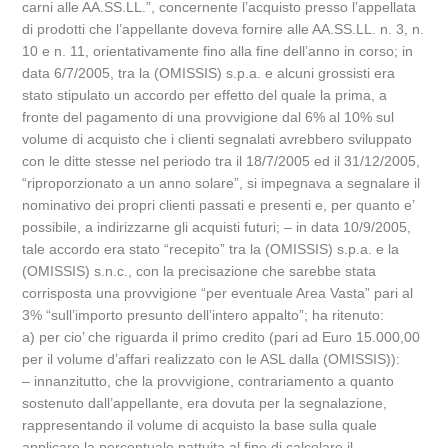
carni alle AA.SS.LL.”, concernente l’acquisto presso l’appellata
di prodotti che l’appellante doveva fornire alle AA.SS.LL. n. 3, n.
10 e n. 11, orientativamente fino alla fine dell’anno in corso; in
data 6/7/2005, tra la (OMISSIS) s.p.a. e alcuni grossisti era
stato stipulato un accordo per effetto del quale la prima, a
fronte del pagamento di una provvigione dal 6% al 10% sul
volume di acquisto che i clienti segnalati avrebbero sviluppato
con le ditte stesse nel periodo tra il 18/7/2005 ed il 31/12/2005,
“riproporzionato a un anno solare”, si impegnava a segnalare il
nominativo dei propri clienti passati e presenti e, per quanto e’
possibile, a indirizzarne gli acquisti futuri; – in data 10/9/2005,
tale accordo era stato “recepito” tra la (OMISSIS) s.p.a. e la
(OMISSIS) s.n.c., con la precisazione che sarebbe stata
corrisposta una provvigione “per eventuale Area Vasta” pari al
3% “sull’importo presunto dell’intero appalto”; ha ritenuto:
a) per cio’ che riguarda il primo credito (pari ad Euro 15.000,00
per il volume d’affari realizzato con le ASL dalla (OMISSIS)):
– innanzitutto, che la provvigione, contrariamento a quanto
sostenuto dall’appellante, era dovuta per la segnalazione,
rappresentando il volume di acquisto la base sulla quale
applicare la percentuale pattuita al fine di calcolare il