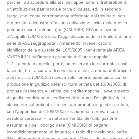
perche’, ad accedere alla tesi dell’appellante, si tratterebbe di
un’attribuzione patrimoniale priva di causa, ed, in secondo
luogo, che, come correttamente affermato dal tribunale, non
era risultata dimostrata “alcuna attivazione lecita (solo questa
potendo essere retribuita) di (OMISSIS) SPA in relazione
all’appalto (OMISSIS) per l’aggiudicazione delle forniture di una
serie di ASL raggruppate”, rimanendo, invece, oscuro il
significato della clausola del 10/9/2005 “per eventuale AREA
VASTA il 3% sull’importo presunto dell’intero appalto”.
1.2. La corte d’appello, pero’, ha osservato la ricorrente, cosi’
facendo, ha trascurato di considerare che, a norma dell’articolo
2697 c.c., la (OMISSIS) aveva solo l’onere, adempiuto con la
produzione in giudizio della scrittura privata del 10/9/2005, di
provare l’esistenza e l’entita’ del credito nonche’ l’avveramento
di quella condizione al verificarsi della quale l’esigibilita’ dello
stesso era subordinata. La scrittura prodotta in giudizio, infatti,
con l’appendice del 10/9/2005, era idonea a provare con
assoluta certezza: – la natura e l’entita’ dell’obbligazione
assunta, e cioe’ l’obbligo della (OMISSIS) di pagare
incondizionatamente un importo, a titolo di provvigione, pari al
3% sull’importo dell’appalto con Area Vasta; – la sussistenza dei