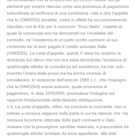
elementi per essere ritenuta come una promessa di pagamento
subordinata al verificarsi di una condizione, vale a dire l’appalto
che la (OMISSIS) avrebbe, come in effetti ha successivamente
stipulato, con le ASL per il consorzio “Area Vasta”, rispetto al
quale la convenuta non ha dimostrato ne’ l’invalidita’ del
contratto, ne’ l’esistenza di un patto scritto contrario al suo
contenuto ne’ di aver pagato il credito azionato dalla
(OMISSIS). La corte d’appello, quindi, li’ dove ha respinto la
domanda sul rilievo che non era stata dimostrata l’esistenza di
qualsivoglia attivita’ di consulenza ed assistenza, ha non solo
invertito l’onere della prova ma ha anche omesso di
considerare, in violazione dell’articolo 1988 c.c., che l’impegno
che la (OMISSIS) aveva assunto, quale promessa di
pagamento, in data 10/9/2005, precludeva l’indagine sul
rapporto fondamentale della dedotta obbligazione.
1.4. La corte d’appello, infine, ha concluso la ricorrente, non si
sottrae a censura neppure nella parte in cui ha ritenuto che “da
nessuna locuzione utilizzata dalle parti contraenti e’ dato
ricavare che la provvigione sarebbe maturata, a prescindere da
qualsivoglia attivita’ prestata da essa appellante, alla sola