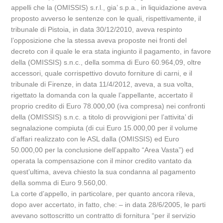
appelli che la (OMISSIS) s.r.l., gia’ s.p.a., in liquidazione aveva
proposto avverso le sentenze con le quali, rispettivamente, il
tribunale di Pistoia, in data 30/12/2010, aveva respinto
l’opposizione che la stessa aveva proposte nei fronti del
decreto con il quale le era stata ingiunto il pagamento, in favore
della (OMISSIS) s.n.c., della somma di Euro 60.964,09, oltre
accessori, quale corrispettivo dovuto forniture di carni, e il
tribunale di Firenze, in data 11/4/2012, aveva, a sua volta,
rigettato la domanda con la quale l’appellante, accertato il
proprio credito di Euro 78.000,00 (iva compresa) nei confronti
della (OMISSIS) s.n.c. a titolo di provvigioni per l’attivita’ di
segnalazione compiuta (di cui Euro 15.000,00 per il volume
d’affari realizzato con le ASL dalla (OMISSIS) ed Euro
50.000,00 per la conclusione dell’appalto “Area Vasta”) ed
operata la compensazione con il minor credito vantato da
quest’ultima, aveva chiesto la sua condanna al pagamento
della somma di Euro 9.560,00.
La corte d’appello, in particolare, per quanto ancora rileva,
dopo aver accertato, in fatto, che: – in data 28/6/2005, le parti
avevano sottoscritto un contratto di fornitura “per il servizio