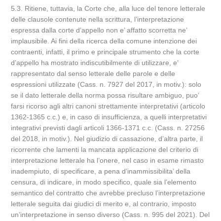
5.3. Ritiene, tuttavia, la Corte che, alla luce del tenore letterale
delle clausole contenute nella scrittura, l’interpretazione
espressa dalla corte d’appello non e’ affatto scorretta ne’
implausibile. Ai fini della ricerca della comune intenzione dei
contraenti, infatti, il primo e principale strumento che la corte
d’appello ha mostrato indiscutibilmente di utilizzare, e’
rappresentato dal senso letterale delle parole e delle
espressioni utilizzate (Cass. n. 7927 del 2017, in motiv.): solo
se il dato letterale della norma possa risultare ambiguo, puo’
farsi ricorso agli altri canoni strettamente interpretativi (articolo
1362-1365 c.c.) e, in caso di insufficienza, a quelli interpretativi
integrativi previsti dagli articoli 1366-1371 c.c. (Cass. n. 27256
del 2018, in motiv.). Nel giudizio di cassazione, d’altra parte, il
ricorrente che lamenti la mancata applicazione del criterio di
interpretazione letterale ha l’onere, nel caso in esame rimasto
inadempiuto, di specificare, a pena d’inammissibilita’ della
censura, di indicare, in modo specifico, quale sia l’elemento
semantico del contratto che avrebbe precluso l’interpretazione
letterale seguita dai giudici di merito e, al contrario, imposto
un’interpretazione in senso diverso (Cass. n. 995 del 2021). Del