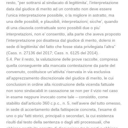
resto, “per sottrarsi al sindacato di legittimita’, l’interpretazione
data dal giudice di merito ad un contratto non deve essere
l’unica interpretazione possibile, o la migliore in astratto, ma
una delle possibili, e plausibili, interpretazioni; sicche’, quando
di una clausola contrattuale sono possibili due o piu’
interpretazioni, non e’ consentito, alla parte che aveva proposto
l’interpretazione poi disattesa dal giudice di merito, dolersi in
sede di legittimita’ del fatto che fosse stata privilegiata l’altra”
(Cass. n. 27136 del 2017; Cass. n. 6125 del 2014).
5.4. Per il resto, la valutazione delle prove raccolte, compresa
quella conseguente alla mancata contestazione da parte del
convenuto, costituisce un’attivita’ riservata in via esclusiva
all’apprezzamento discrezionale del giudice di merito, le cui
conclusioni in ordine alla ricostruzione della vicenda fattuale
non sono sindacabili in cassazione se non per il vizio nel caso
in esame neppure invocato come tale – consistito, come
stabilito dall’articolo 360 c.p.c., n. 5, nell’avere del tutto omesso,
in sede di accertamento della fattispecie concreta, l’esame di
uno o piu’ fatti storici, principali o secondari, la cui esistenza
risulti dal testo della sentenza o dagli atti processuali, che