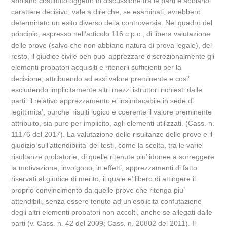
abbiano costituito oggetto di discussione tra le parti e abbiano
carattere decisivo, vale a dire che, se esaminati, avrebbero
determinato un esito diverso della controversia. Nel quadro del
principio, espresso nell’articolo 116 c.p.c., di libera valutazione
delle prove (salvo che non abbiano natura di prova legale), del
resto, il giudice civile ben puo’ apprezzare discrezionalmente gli
elementi probatori acquisiti e ritenerli sufficienti per la
decisione, attribuendo ad essi valore preminente e cosi’
escludendo implicitamente altri mezzi istruttori richiesti dalle
parti: il relativo apprezzamento e’ insindacabile in sede di
legittimita’, purche’ risulti logico e coerente il valore preminente
attribuito, sia pure per implicito, agli elementi utilizzati. (Cass. n.
11176 del 2017). La valutazione delle risultanze delle prove e il
giudizio sull’attendibilita’ dei testi, come la scelta, tra le varie
risultanze probatorie, di quelle ritenute piu’ idonee a sorreggere
la motivazione, involgono, in effetti, apprezzamenti di fatto
riservati al giudice di merito, il quale e’ libero di attingere il
proprio convincimento da quelle prove che ritenga piu’
attendibili, senza essere tenuto ad un’esplicita confutazione
degli altri elementi probatori non accolti, anche se allegati dalle
parti (v. Cass. n. 42 del 2009; Cass. n. 20802 del 2011). Il