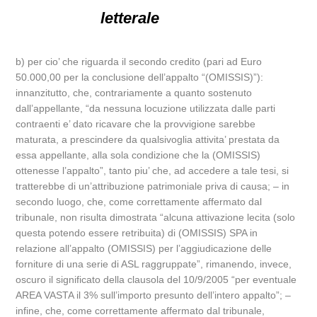
letterale
b) per cio’ che riguarda il secondo credito (pari ad Euro
50.000,00 per la conclusione dell’appalto “(OMISSIS)”):
innanzitutto, che, contrariamente a quanto sostenuto
dall’appellante, “da nessuna locuzione utilizzata dalle parti
contraenti e’ dato ricavare che la provvigione sarebbe
maturata, a prescindere da qualsivoglia attivita’ prestata da
essa appellante, alla sola condizione che la (OMISSIS)
ottenesse l’appalto”, tanto piu’ che, ad accedere a tale tesi, si
tratterebbe di un’attribuzione patrimoniale priva di causa; – in
secondo luogo, che, come correttamente affermato dal
tribunale, non risulta dimostrata “alcuna attivazione lecita (solo
questa potendo essere retribuita) di (OMISSIS) SPA in
relazione all’appalto (OMISSIS) per l’aggiudicazione delle
forniture di una serie di ASL raggruppate”, rimanendo, invece,
oscuro il significato della clausola del 10/9/2005 “per eventuale
AREA VASTA il 3% sull’importo presunto dell’intero appalto”; –
infine, che, come correttamente affermato dal tribunale,