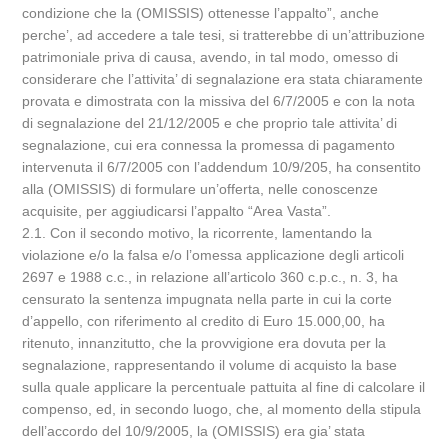
condizione che la (OMISSIS) ottenesse l’appalto”, anche
perche’, ad accedere a tale tesi, si tratterebbe di un’attribuzione
patrimoniale priva di causa, avendo, in tal modo, omesso di
considerare che l’attivita’ di segnalazione era stata chiaramente
provata e dimostrata con la missiva del 6/7/2005 e con la nota
di segnalazione del 21/12/2005 e che proprio tale attivita’ di
segnalazione, cui era connessa la promessa di pagamento
intervenuta il 6/7/2005 con l’addendum 10/9/205, ha consentito
alla (OMISSIS) di formulare un’offerta, nelle conoscenze
acquisite, per aggiudicarsi l’appalto “Area Vasta”.
2.1. Con il secondo motivo, la ricorrente, lamentando la
violazione e/o la falsa e/o l’omessa applicazione degli articoli
2697 e 1988 c.c., in relazione all’articolo 360 c.p.c., n. 3, ha
censurato la sentenza impugnata nella parte in cui la corte
d’appello, con riferimento al credito di Euro 15.000,00, ha
ritenuto, innanzitutto, che la provvigione era dovuta per la
segnalazione, rappresentando il volume di acquisto la base
sulla quale applicare la percentuale pattuita al fine di calcolare il
compenso, ed, in secondo luogo, che, al momento della stipula
dell’accordo del 10/9/2005, la (OMISSIS) era gia’ stata