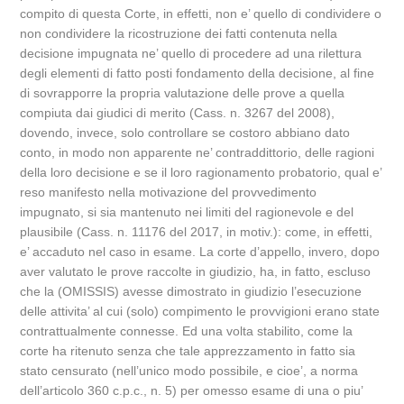
compito di questa Corte, in effetti, non e’ quello di condividere o
non condividere la ricostruzione dei fatti contenuta nella
decisione impugnata ne’ quello di procedere ad una rilettura
degli elementi di fatto posti fondamento della decisione, al fine
di sovrapporre la propria valutazione delle prove a quella
compiuta dai giudici di merito (Cass. n. 3267 del 2008),
dovendo, invece, solo controllare se costoro abbiano dato
conto, in modo non apparente ne’ contraddittorio, delle ragioni
della loro decisione e se il loro ragionamento probatorio, qual e’
reso manifesto nella motivazione del provvedimento
impugnato, si sia mantenuto nei limiti del ragionevole e del
plausibile (Cass. n. 11176 del 2017, in motiv.): come, in effetti,
e’ accaduto nel caso in esame. La corte d’appello, invero, dopo
aver valutato le prove raccolte in giudizio, ha, in fatto, escluso
che la (OMISSIS) avesse dimostrato in giudizio l’esecuzione
delle attivita’ al cui (solo) compimento le provvigioni erano state
contrattualmente connesse. Ed una volta stabilito, come la
corte ha ritenuto senza che tale apprezzamento in fatto sia
stato censurato (nell’unico modo possibile, e cioe’, a norma
dell’articolo 360 c.p.c., n. 5) per omesso esame di una o piu’