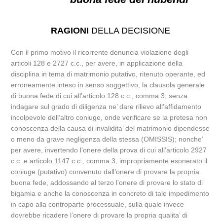
RAGIONI
DELLA DECISIONE
Con il primo motivo il ricorrente denuncia violazione degli
articoli 128 e 2727 c.c., per avere, in applicazione della
disciplina in tema di matrimonio putativo, ritenuto operante, ed
erroneamente inteso in senso soggettivo, la clausola generale
di buona fede di cui all’articolo 128 c.c., comma 3, senza
indagare sul grado di diligenza ne’ dare rilievo all’affidamento
incolpevole dell’altro coniuge, onde verificare se la pretesa non
conoscenza della causa di invalidita’ del matrimonio dipendesse
o meno da grave negligenza della stessa (OMISSIS); nonche’
per avere, invertendo l’onere della prova di cui all’articolo 2927
c.c. e articolo 1147 c.c., comma 3, impropriamente esonerato il
coniuge (putativo) convenuto dall’onere di provare la propria
buona fede, addossando al terzo l’onere di provare lo stato di
bigamia e anche la conoscenza in concreto di tale impedimento
in capo alla controparte processuale, sulla quale invece
dovrebbe ricadere l’onere di provare la propria qualita’ di