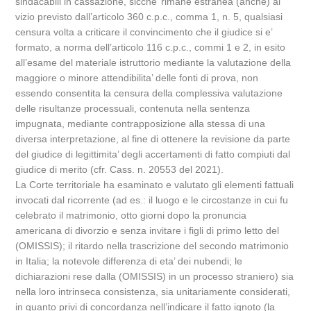
sindacabili in cassazione, sicche’ rimane estranea (anche) al
vizio previsto dall’articolo 360 c.p.c., comma 1, n. 5, qualsiasi
censura volta a criticare il convincimento che il giudice si e’
formato, a norma dell’articolo 116 c.p.c., commi 1 e 2, in esito
all’esame del materiale istruttorio mediante la valutazione della
maggiore o minore attendibilita’ delle fonti di prova, non
essendo consentita la censura della complessiva valutazione
delle risultanze processuali, contenuta nella sentenza
impugnata, mediante contrapposizione alla stessa di una
diversa interpretazione, al fine di ottenere la revisione da parte
del giudice di legittimita’ degli accertamenti di fatto compiuti dal
giudice di merito (cfr. Cass. n. 20553 del 2021).
La Corte territoriale ha esaminato e valutato gli elementi fattuali
invocati dal ricorrente (ad es.: il luogo e le circostanze in cui fu
celebrato il matrimonio, otto giorni dopo la pronuncia
americana di divorzio e senza invitare i figli di primo letto del
(OMISSIS); il ritardo nella trascrizione del secondo matrimonio
in Italia; la notevole differenza di eta’ dei nubendi; le
dichiarazioni rese dalla (OMISSIS) in un processo straniero) sia
nella loro intrinseca consistenza, sia unitariamente considerati,
in quanto privi di concordanza nell’indicare il fatto ignoto (la