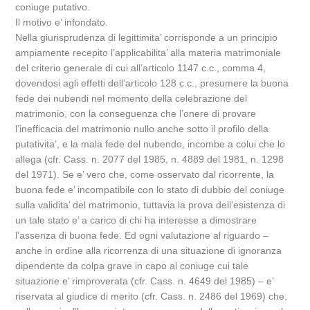
coniuge putativo.
Il motivo e’ infondato.
Nella giurisprudenza di legittimita’ corrisponde a un principio
ampiamente recepito l’applicabilita’ alla materia matrimoniale
del criterio generale di cui all’articolo 1147 c.c., comma 4,
dovendosi agli effetti dell’articolo 128 c.c., presumere la buona
fede dei nubendi nel momento della celebrazione del
matrimonio, con la conseguenza che l’onere di provare
l’inefficacia del matrimonio nullo anche sotto il profilo della
putativita’, e la mala fede del nubendo, incombe a colui che lo
allega (cfr. Cass. n. 2077 del 1985, n. 4889 del 1981, n. 1298
del 1971). Se e’ vero che, come osservato dal ricorrente, la
buona fede e’ incompatibile con lo stato di dubbio del coniuge
sulla validita’ del matrimonio, tuttavia la prova dell’esistenza di
un tale stato e’ a carico di chi ha interesse a dimostrare
l’assenza di buona fede. Ed ogni valutazione al riguardo –
anche in ordine alla ricorrenza di una situazione di ignoranza
dipendente da colpa grave in capo al coniuge cui tale
situazione e’ rimproverata (cfr. Cass. n. 4649 del 1985) – e’
riservata al giudice di merito (cfr. Cass. n. 2486 del 1969) che,