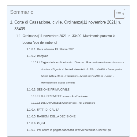
Sommario
Corte di Cassazione, civile, Ordinanza|11 novembre 2021| n.
33409.
Ordinanza|11 novembre 2021| n. 33409. Matrimonio putativo la
buona fede dei nubendi
Data udienza 13 ottobre 2021
Integrale
Tag/parola chiave: Matrimonio – Divorzio – Mancato riconoscimento di sentenza
straniera – Bigamia – Libertà di stato – Articolo 117 cc – Nullità – Presupposti –
Articoli 128 e 2727 cc – Presunzioni – Articoli 1147 e 2927 cc – Criteri –
Motivazione del giudice di merito
SEZIONE PRIMA CIVILE
Dott. GENOVESE Francesco A. – Presidente
Dott. LAMORGESE Antonio Pietro – rel. Consigliere
FATTI DI CAUSA
RAGIONI DELLA DECISIONE
P.Q.M.
Per aprire la pagina facebook @avvrenatodisa Cliccare qui