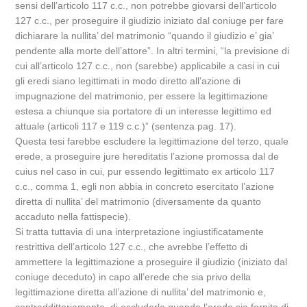
sensi dell’articolo 117 c.c., non potrebbe giovarsi dell’articolo
127 c.c., per proseguire il giudizio iniziato dal coniuge per fare
dichiarare la nullita’ del matrimonio “quando il giudizio e’ gia’
pendente alla morte dell’attore”. In altri termini, “la previsione di
cui all’articolo 127 c.c., non (sarebbe) applicabile a casi in cui
gli eredi siano legittimati in modo diretto all’azione di
impugnazione del matrimonio, per essere la legittimazione
estesa a chiunque sia portatore di un interesse legittimo ed
attuale (articoli 117 e 119 c.c.)” (sentenza pag. 17).
Questa tesi farebbe escludere la legittimazione del terzo, quale
erede, a proseguire jure hereditatis l’azione promossa dal de
cuius nel caso in cui, pur essendo legittimato ex articolo 117
c.c., comma 1, egli non abbia in concreto esercitato l’azione
diretta di nullita’ del matrimonio (diversamente da quanto
accaduto nella fattispecie).
Si tratta tuttavia di una interpretazione ingiustificatamente
restrittiva dell’articolo 127 c.c., che avrebbe l’effetto di
ammettere la legittimazione a proseguire il giudizio (iniziato dal
coniuge deceduto) in capo all’erede che sia privo della
legittimazione diretta all’azione di nullita’ del matrimonio e,