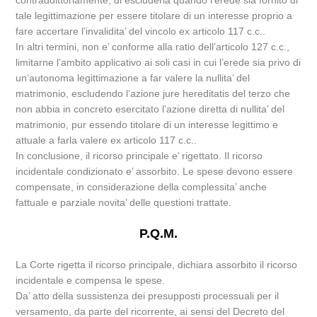
contraddittoriamente, di escluderla quando l’erede sia fornito di
tale legittimazione per essere titolare di un interesse proprio a
fare accertare l’invalidita’ del vincolo ex articolo 117 c.c..
In altri termini, non e’ conforme alla ratio dell’articolo 127 c.c.,
limitarne l’ambito applicativo ai soli casi in cui l’erede sia privo di
un’autonoma legittimazione a far valere la nullita’ del
matrimonio, escludendo l’azione jure hereditatis del terzo che
non abbia in concreto esercitato l’azione diretta di nullita’ del
matrimonio, pur essendo titolare di un interesse legittimo e
attuale a farla valere ex articolo 117 c.c..
In conclusione, il ricorso principale e’ rigettato. Il ricorso
incidentale condizionato e’ assorbito. Le spese devono essere
compensate, in considerazione della complessita’ anche
fattuale e parziale novita’ delle questioni trattate.
P.Q.M.
La Corte rigetta il ricorso principale, dichiara assorbito il ricorso
incidentale e compensa le spese.
Da’ atto della sussistenza dei presupposti processuali per il
versamento, da parte del ricorrente, ai sensi del Decreto del