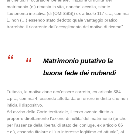
anche dal Procuratore Generale, “l’azione di nullita’ del
matrimonio (e’) rimasta in vita, nonche’ accolta, stante
l’autonoma iniziativa (di (OMISSIS)) ex articolo 117 c.c., comma
1, non (…) essendo stato dedotto quale vantaggio pratico
trarrebbe il ricorrente dall’accoglimento del motivo di ricorso”.
Matrimonio putativo la
buona fede dei nubendi
Tuttavia, la motivazione dev’essere corretta, ex articolo 384
c.p.c., comma 4, essendo affetta da un errore in diritto che non
inficia il dispositivo.
Ad avviso della Corte territoriale, il terzo avente diritto a
proporre direttamente l’azione di nullita’ del matrimonio (anche
per l’assenza della liberta’ di stato del coniuge, ex articolo 86
c.c.), essendo titolare di “un interesse legittimo ed attuale”, ai