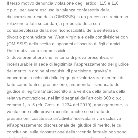
Il terzo motivo denuncia violazione degli articoli 115 e 116
c.p.c., per avere escluso la valenza confessoria della
dichiarazione resa dalla (OMISSIS) in un processo straniero in
relazione a fatti secondari, a proposito della sua
consapevolezza della non riconoscibilita’ della sentenza di
divorzio pronunciata nel West Virginia e della condivisione con
(OMISSIS) della scelta di sposarsi all’oscuro di figli e amici.
Detti motivi sono inammissibili.
Si deve premettere che, in tema di prova presuntiva, e
incensurabile in sede di legittimita’ l’apprezzamento del giudice
del merito in ordine ai requisiti di precisione, gravita’ e
concordanza richiesti dalla legge per valorizzare elementi di
fatto come fonti di presunzione, rimanendo il sindacato del
giudice di legittimita’ circoscritto alla verifica della tenuta della
relativa motivazione, nei limiti segnati dall’articolo 360 c.p.c.,
comma 1, n. 5 (cfr. Cass. n. 1234 del 2019); analogamente, la
valutazione delle prove raccolte, anche se si tratta di
presunzioni, costituisce un’attivita’ riservata in via esclusiva
all’apprezzamento discrezionale del giudice di merito, le cui
conclusioni sulla ricostruzione della vicenda fattuale non sono