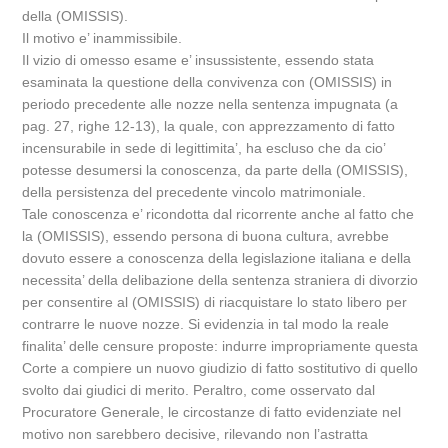
della (OMISSIS).
Il motivo e’ inammissibile.
Il vizio di omesso esame e’ insussistente, essendo stata
esaminata la questione della convivenza con (OMISSIS) in
periodo precedente alle nozze nella sentenza impugnata (a
pag. 27, righe 12-13), la quale, con apprezzamento di fatto
incensurabile in sede di legittimita’, ha escluso che da cio’
potesse desumersi la conoscenza, da parte della (OMISSIS),
della persistenza del precedente vincolo matrimoniale.
Tale conoscenza e’ ricondotta dal ricorrente anche al fatto che
la (OMISSIS), essendo persona di buona cultura, avrebbe
dovuto essere a conoscenza della legislazione italiana e della
necessita’ della delibazione della sentenza straniera di divorzio
per consentire al (OMISSIS) di riacquistare lo stato libero per
contrarre le nuove nozze. Si evidenzia in tal modo la reale
finalita’ delle censure proposte: indurre impropriamente questa
Corte a compiere un nuovo giudizio di fatto sostitutivo di quello
svolto dai giudici di merito. Peraltro, come osservato dal
Procuratore Generale, le circostanze di fatto evidenziate nel
motivo non sarebbero decisive, rilevando non l’astratta