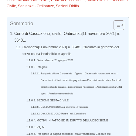
In
Cassazione civile 2021
,
Corte di Cassazione
,
Diritto Civile e Procedura
Civile
,
Sentenze - Ordinanze
,
Sezioni Diritto
Sommario
Corte di Cassazione, civile, Ordinanza|11 novembre 2021| n.
33481.
Ordinanza|11 novembre 2021| n. 33481. Chiamata in garanzia del
terzo causa inscindibile in appello
Data udienza 24 giugno 2021
Integrale
Tag/parola chiave: Condominio – Appalto – Chiamata in garanzia del terzo –
Causa inscindibile in sede di impugnazione – Proposizione sia nei confronti del
garantito che del garante – Litisconsorzio necessario – Applicazione dell’art. 331
c.p.c. – Annullamento con rinvio
SEZIONE SESTA CIVILE
Dott. LOMBARDO Luigi Giovanni – Presidente
Dott. CRISCUOLO Mauro – rel. Consigliere
MOTIVI IN FATTO ED IN DIRITTO DELLA DECISIONE
P.Q.M.
Per aprire la pagina facebook @avvrenatodisa Cliccare qui