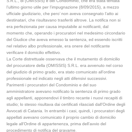
S.R.L., di (OMISSIS) e del Condominio, che era stata tentata
l’ultimo giorno utile per l’impugnazione (8/09/2015), a mezzo
ufficiale giudiziario, che pero’ non aveva consegnato l’atto ai
destinatari, che risultavano trasferiti altrove. La notifica non si
era perfezionata per causa imputabile ai notificanti, dal
momento che, operando i procuratori nel medesimo circondario
del Giudice che aveva emesso la sentenza, ed essendo iscritti
nel relativo albo professionale, era onere del notificante
verificare il domicilio effettivo.
La Corte distrettuale osservava che il mutamento di domicilio
del procuratore della (OMISSIS) S.R.L. era avvenuto nel corso
del giudizio di primo grado, era stato comunicato all’ordine
professionale ed indicato negli atti difensivi successivi.
Parimenti i procuratori del Condominio e del suo
amministratore avevano notificato la sentenza di primo grado
agli appellanti, apponendovi il timbro recante i nuovi recapiti di
studio; lo stesso risultava dai certificati rilasciati dall’Ordine degli
Avvocati di Catania. In entrambi i casi, quindi, i procuratori degli
appellati avevano comunicato il proprio cambio di domicilio
legale all’Ordine di appartenenza, prima dell’avvio del
procedimento di notifica del gravame.