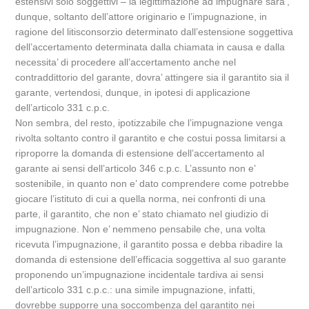
estensivi solo soggettivi – la legittimazione ad impugnare sara’,
dunque, soltanto dell’attore originario e l’impugnazione, in
ragione del litisconsorzio determinato dall’estensione soggettiva
dell’accertamento determinata dalla chiamata in causa e dalla
necessita’ di procedere all’accertamento anche nel
contraddittorio del garante, dovra’ attingere sia il garantito sia il
garante, vertendosi, dunque, in ipotesi di applicazione
dell’articolo 331 c.p.c.
Non sembra, del resto, ipotizzabile che l’impugnazione venga
rivolta soltanto contro il garantito e che costui possa limitarsi a
riproporre la domanda di estensione dell’accertamento al
garante ai sensi dell’articolo 346 c.p.c. L’assunto non e’
sostenibile, in quanto non e’ dato comprendere come potrebbe
giocare l’istituto di cui a quella norma, nei confronti di una
parte, il garantito, che non e’ stato chiamato nel giudizio di
impugnazione. Non e’ nemmeno pensabile che, una volta
ricevuta l’impugnazione, il garantito possa e debba ribadire la
domanda di estensione dell’efficacia soggettiva al suo garante
proponendo un’impugnazione incidentale tardiva ai sensi
dell’articolo 331 c.p.c.: una simile impugnazione, infatti,
dovrebbe supporre una soccombenza del garantito nei