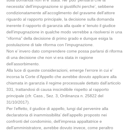
sulla domanda non vi e’ stata. Ne’ puo’ pensarsi che la
necessita’ dell’impugnazione si giustifichi perche’, sebbene
condizionatamente all’accoglimento del gravame dell’attore
riguardo al rapporto principale, la decisione sulla domanda
inerente il rapporto di garanzia alla quale e’ tenuto il giudice
dell’impugnazione in qualche modo verrebbe a risolversi in una
“riforma” della decisione di primo grado e dunque esiga la
postulazione di tale riforma con l’impugnazione.
Non e’ invero dato comprendere come possa parlarsi di riforma
di una decisione che non vi era stata in ragione
dell’assorbimento.
Alla luce di queste considerazioni, emerge l’errore in cui e’
incorsa la Corte d’Appello che avrebbe dovuto applicare alla
chiamata in garanzia il regime processuale dettato dall’articolo
331, trattandosi di causa inscindibile rispetto al rapporto
principale (cfr. Cass., Sez. 3, Ordinanza n. 25822 del
31/10/2017).
Per l’effetto, il giudice di appello, lungi dal pervenire alla
declaratoria di inammissibilita’ dell’appello proposto nei
confronti del condominio, dell’impresa appaltatrice e
dell’amministratore, avrebbe dovuto invece, come peraltro