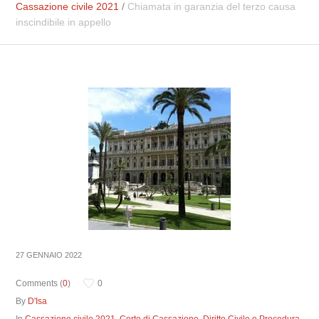
Cassazione civile 2021
/
Chiamata in garanzia del terzo causa
inscindibile in appello
27 GENNAIO 2022
Comments (
0
)
0
By
D'Isa