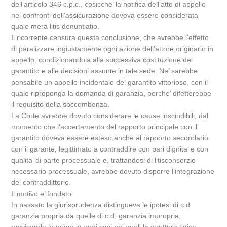
dell’articolo 346 c.p.c., cosicche’ la notifica dell’atto di appello
nei confronti dell’assicurazione doveva essere considerata
quale mera litis denuntiatio.
Il ricorrente censura questa conclusione, che avrebbe l’effetto
di paralizzare ingiustamente ogni azione dell’attore originario in
appello, condizionandola alla successiva costituzione del
garantito e alle decisioni assunte in tale sede. Ne’ sarebbe
pensabile un appello incidentale del garantito vittorioso, con il
quale riproponga la domanda di garanzia, perche’ difetterebbe
il requisito della soccombenza.
La Corte avrebbe dovuto considerare le cause inscindibili, dal
momento che l’accertamento del rapporto principale con il
garantito doveva essere esteso anche al rapporto secondario
con il garante, legittimato a contraddire con pari dignita’ e con
qualita’ di parte processuale e, trattandosi di litisconsorzio
necessario processuale, avrebbe dovuto disporre l’integrazione
del contraddittorio.
Il motivo e’ fondato.
In passato la giurisprudenza distingueva le ipotesi di c.d.
garanzia propria da quelle di c.d. garanzia impropria,