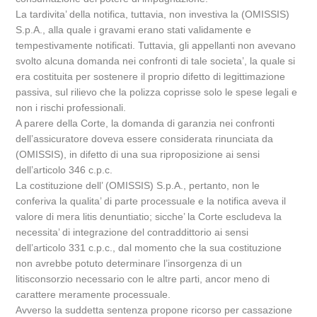
La tardivita’ della notifica, tuttavia, non investiva la (OMISSIS)
S.p.A., alla quale i gravami erano stati validamente e
tempestivamente notificati. Tuttavia, gli appellanti non avevano
svolto alcuna domanda nei confronti di tale societa’, la quale si
era costituita per sostenere il proprio difetto di legittimazione
passiva, sul rilievo che la polizza coprisse solo le spese legali e
non i rischi professionali.
A parere della Corte, la domanda di garanzia nei confronti
dell’assicuratore doveva essere considerata rinunciata da
(OMISSIS), in difetto di una sua riproposizione ai sensi
dell’articolo 346 c.p.c.
La costituzione dell’ (OMISSIS) S.p.A., pertanto, non le
conferiva la qualita’ di parte processuale e la notifica aveva il
valore di mera litis denuntiatio; sicche’ la Corte escludeva la
necessita’ di integrazione del contraddittorio ai sensi
dell’articolo 331 c.p.c., dal momento che la sua costituzione
non avrebbe potuto determinare l’insorgenza di un
litisconsorzio necessario con le altre parti, ancor meno di
carattere meramente processuale.
Avverso la suddetta sentenza propone ricorso per cassazione