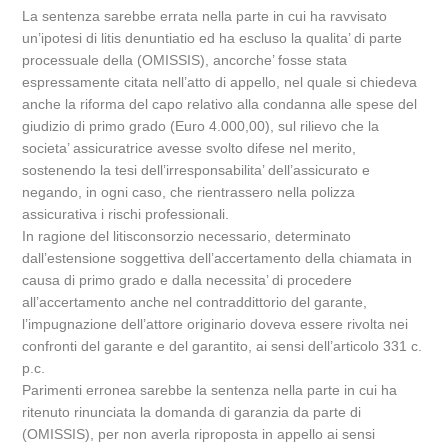
La sentenza sarebbe errata nella parte in cui ha ravvisato
un’ipotesi di litis denuntiatio ed ha escluso la qualita’ di parte
processuale della (OMISSIS), ancorche’ fosse stata
espressamente citata nell’atto di appello, nel quale si chiedeva
anche la riforma del capo relativo alla condanna alle spese del
giudizio di primo grado (Euro 4.000,00), sul rilievo che la
societa’ assicuratrice avesse svolto difese nel merito,
sostenendo la tesi dell’irresponsabilita’ dell’assicurato e
negando, in ogni caso, che rientrassero nella polizza
assicurativa i rischi professionali.
In ragione del litisconsorzio necessario, determinato
dall’estensione soggettiva dell’accertamento della chiamata in
causa di primo grado e dalla necessita’ di procedere
all’accertamento anche nel contraddittorio del garante,
l’impugnazione dell’attore originario doveva essere rivolta nei
confronti del garante e del garantito, ai sensi dell’articolo 331 c.
p.c.
Parimenti erronea sarebbe la sentenza nella parte in cui ha
ritenuto rinunciata la domanda di garanzia da parte di
(OMISSIS), per non averla riproposta in appello ai sensi