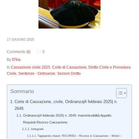
17 GIUGNO 2025
Comments (
0
)
0
By
D'Isa
In
Cassazione civile 2025
,
Corte di Cassazione
,
Diritto Civile e Procedura
Civile
,
Sentenze - Ordinanze
,
Sezioni Diritto
Sommario
Corte di Cassazione, civile, Ordinanza|4 febbraio 2025| n.
2649.
Ordinanza|4 febbraio 2025| n. 2649. Inammissibilità Appello:
Requisiti Ricorso Cassazione
Integrale
Tag/parola chiave: RICORSO – Ricorso in Cassazione – Motivi –