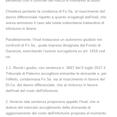
perdendo così il controllo del mezzo e rovinando al suolo.
Chiedeva pertanto la condanna di Fo.Sa. al risarcimento del
danno differenziale rispetto a quanto erogatogli dall’Inail, che
aveva ammesso il caso alla tutela indennitaria trattandosi di
infortunio in itinere.
Parallelamente, l’Inail instaurava un autonomo giudizio nei
confronti di Fo.Sa., quale impresa designata dal Fondo di
Garanzia, esercitando l’azione surrogatoria ex art. 1916 cod.
civ.
1.1. Riuniti i giudizi, con sentenza n. 3667 del 5 luglio 2017 il
Tribunale di Palermo accoglieva entrambe le domande e, per
l’effetto, condannava Fo.Sa. sia al risarcimento in favore del
Di.Ca. del danno differenziale, che al rimborso in favore
dell’Inali del costo dell’infortunio.
2. Avverso tale sentenza proponeva appello l’Inail, che si
doleva del mancato accoglimento della domanda di
aggiornamento del costo dell’infortunio proposta al momento