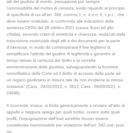
atti del giudizio di merito, presuppone pur sempre
l’ammissibilità del motivo di censura, avuto riguardo al principio
di specificità di cui all’art. 366, comma 1, n. 4 e n, 6, c.p.c., che
deve essere modulato, in conformità alle indicazioni della
sentenza CEDU del 28 ottobre 2021 (causa Succi ed altri
c/Italia), secondo criteri di sinteticità e chiarezza, realizzati dalla
trascrizione essenziale degli atti e dei documenti per la parte
d’interesse, in modo da contemperare il fine legittimo di
semplificare l’attività del giudice di legittimità e garantire al
tempo stesso la certezza del diritto e la corretta
amministrazione della giustizia, salvaguardando la funzione
nomofilattica della Corte ed il diritto di accesso della parte ad
un organo giudiziario in misura tale da non inciderne la stessa
sostanza” (Cass., 04/02/2022, n. 3612; Cass., 06/09/2021, n.
24048).
Il ricorrente, invece, si limita genericamente a rinviare all’atto di
appello e neppure spiega per quali motivi, ovvero sotto quali
profili, l’impugnazione dell’Inail avrebbe dovuto essere
considerata inammissibile per violazione dell’art. 342 cod. proc.
civ.