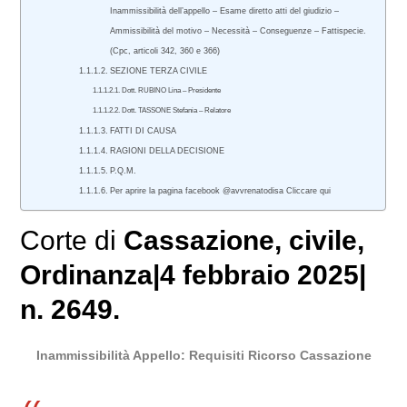
Inammissibilità dell’appello – Esame diretto atti del giudizio –
Ammissibilità del motivo – Necessità – Conseguenze – Fattispecie.
(Cpc, articoli 342, 360 e 366)
SEZIONE TERZA CIVILE
Dott. RUBINO Lina – Presidente
Dott. TASSONE Stefania – Relatore
FATTI DI CAUSA
RAGIONI DELLA DECISIONE
P.Q.M.
Per aprire la pagina facebook @avvrenatodisa Cliccare qui
Corte di
Cassazione
,
civile
,
Ordinanza|4 febbraio 2025|
n. 2649.
Inammissibilità Appello: Requisiti Ricorso Cassazione