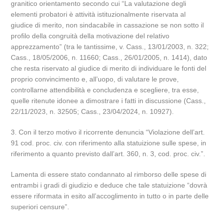
granitico orientamento secondo cui “La valutazione degli
elementi probatori è attività istituzionalmente riservata al
giudice di merito, non sindacabile in cassazione se non sotto il
profilo della congruità della motivazione del relativo
apprezzamento” (tra le tantissime, v. Cass., 13/01/2003, n. 322;
Cass., 18/05/2006, n. 11660; Cass., 26/01/2005, n. 1414), dato
che resta riservato al giudice di merito di individuare le fonti del
proprio convincimento e, all’uopo, di valutare le prove,
controllarne attendibilità e concludenza e scegliere, tra esse,
quelle ritenute idonee a dimostrare i fatti in discussione (Cass.,
22/11/2023, n. 32505; Cass., 23/04/2024, n. 10927).
3. Con il terzo motivo il ricorrente denuncia “Violazione dell’art.
91 cod. proc. civ. con riferimento alla statuizione sulle spese, in
riferimento a quanto previsto dall’art. 360, n. 3, cod. proc. civ.”.
Lamenta di essere stato condannato al rimborso delle spese di
entrambi i gradi di giudizio e deduce che tale statuizione “dovrà
essere riformata in esito all’accoglimento in tutto o in parte delle
superiori censure”.