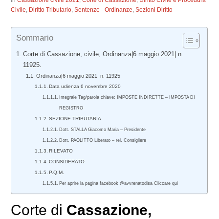
In
Cassazione civile 2021
,
Corte di Cassazione
,
Diritto Civile e Procedura
Civile
,
Diritto Tributario
,
Sentenze - Ordinanze
,
Sezioni Diritto
Sommario
Corte di Cassazione, civile, Ordinanza|6 maggio 2021| n.
11925.
Ordinanza|6 maggio 2021| n. 11925
Data udienza 6 novembre 2020
Integrale Tag/parola chiave: IMPOSTE INDIRETTE – IMPOSTA DI
REGISTRO
SEZIONE TRIBUTARIA
Dott. STALLA Giacomo Maria – Presidente
Dott. PAOLITTO Liberato – rel. Consigliere
RILEVATO
CONSIDERATO
P.Q.M.
Per aprire la pagina facebook @avvrenatodisa Cliccare qui
Corte di
Cassazione,