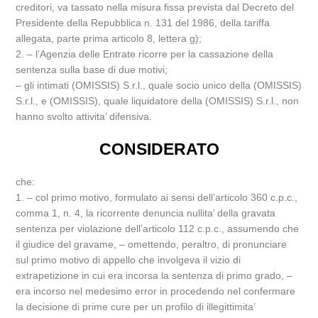
creditori, va tassato nella misura fissa prevista dal Decreto del
Presidente della Repubblica n. 131 del 1986, della tariffa
allegata, parte prima articolo 8, lettera g);
2. – l’Agenzia delle Entrate ricorre per la cassazione della
sentenza sulla base di due motivi;
– gli intimati (OMISSIS) S.r.l., quale socio unico della (OMISSIS)
S.r.l., e (OMISSIS), quale liquidatore della (OMISSIS) S.r.l., non
hanno svolto attivita’ difensiva.
CONSIDERATO
che:
1. – col primo motivo, formulato ai sensi dell’articolo 360 c.p.c.,
comma 1, n. 4, la ricorrente denuncia nullita’ della gravata
sentenza per violazione dell’articolo 112 c.p.c., assumendo che
il giudice del gravame, – omettendo, peraltro, di pronunciare
sul primo motivo di appello che involgeva il vizio di
extrapetizione in cui era incorsa la sentenza di primo grado, –
era incorso nel medesimo error in procedendo nel confermare
la decisione di prime cure per un profilo di illegittimita’