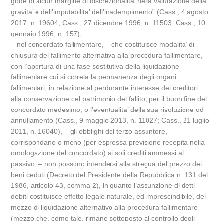
gode di alcun margine di discrezionalita’ nella valutazione della
gravita’ e dell’imputabilita’ dell’inadempimento” (Cass., 4 agosto
2017, n. 19604; Cass., 27 dicembre 1996, n. 11503; Cass., 10
gennaio 1996, n. 157);
– nel concordato fallimentare, – che costituisce modalita’ di
chiusura del fallimento alternativa alla procedura fallimentare,
con l’apertura di una fase sostitutiva della liquidazione
fallimentare cui si correla la permanenza degli organi
fallimentari, in relazione al perdurante interesse dei creditori
alla conservazione del patrimonio del fallito, per il buon fine del
concordato medesimo, o l’eventualita’ della sua risoluzione od
annullamento (Cass., 9 maggio 2013, n. 11027; Cass., 21 luglio
2011, n. 16040), – gli obblighi del terzo assuntore,
corrispondano o meno (per espressa previsione recepita nella
omologazione del concordato) ai soli crediti ammessi al
passivo, – non possono intendersi alla stregua del prezzo dei
beni ceduti (Decreto del Presidente della Repubblica n. 131 del
1986, articolo 43, comma 2), in quanto l’assunzione di detti
debiti costituisce effetto legale naturale, ed imprescindibile, del
mezzo di liquidazione alternativo alla procedura fallimentare
(mezzo che, come tale, rimane sottoposto al controllo degli