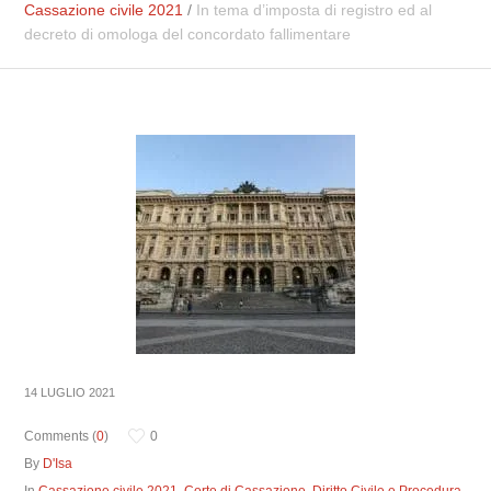
Cassazione civile 2021
/
In tema d’imposta di registro ed al
decreto di omologa del concordato fallimentare
14 LUGLIO 2021
Comments (
0
)
0
By
D'Isa