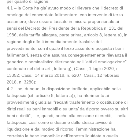
per quanto di ragione;
4.1 – la Corte ha gia’ avuto modo di rilevare che il decreto di
omologa del concordato fallimentare, con intervento di terzo
assuntore, deve essere tassato in misura proporzionale ai
sensi del Decreto del Presidente della Repubblica n. 131 del
1986, della tariffa allegata, parte prima, articolo 8, lettera a), in
ragione degli effetti immediatamente traslativi del
provvedimento, con il quale il terzo assuntore acquista i beni
fallimentari, senza che assuma conseguentemente rilevanza il
generico e nominalistico riferimento agli “atti di omologazione”
contenuto nel detto art., lettera g), (Cass., 1 luglio 2020, n.
13352; Cass., 14 marzo 2018, n. 6207; Cass., 12 febbraio
2018, n. 3286);
4.2 – se, dunque, la disposizione tariffaria, applicabile nella
fattispecie (cit. articolo 8, lettera a)), ha riferimento ai
provvedimenti giudiziari “recanti trasferimento o costituzione di
diritti reali su beni immobili o su unita’ da diporto ovvero su altri
beni e diritti”, – e, quindi, anche alla cessione di crediti, – nella
fattispecie, cosi’ come si desume dallo stesso avviso di
liquidazione e dal motivo di ricorso, l’amministrazione ha
correlato la base imponibile dell’imposta liquidata a quella