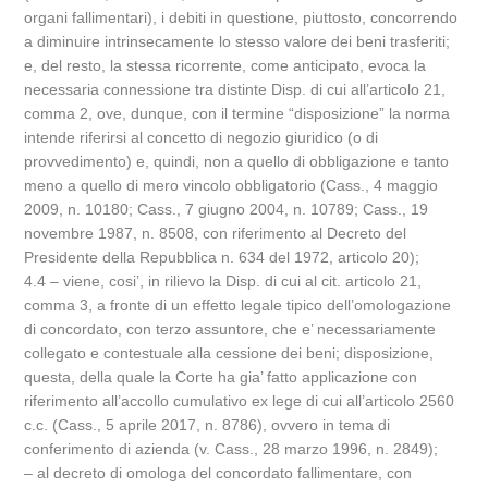
organi fallimentari), i debiti in questione, piuttosto, concorrendo
a diminuire intrinsecamente lo stesso valore dei beni trasferiti;
e, del resto, la stessa ricorrente, come anticipato, evoca la
necessaria connessione tra distinte Disp. di cui all’articolo 21,
comma 2, ove, dunque, con il termine “disposizione” la norma
intende riferirsi al concetto di negozio giuridico (o di
provvedimento) e, quindi, non a quello di obbligazione e tanto
meno a quello di mero vincolo obbligatorio (Cass., 4 maggio
2009, n. 10180; Cass., 7 giugno 2004, n. 10789; Cass., 19
novembre 1987, n. 8508, con riferimento al Decreto del
Presidente della Repubblica n. 634 del 1972, articolo 20);
4.4 – viene, cosi’, in rilievo la Disp. di cui al cit. articolo 21,
comma 3, a fronte di un effetto legale tipico dell’omologazione
di concordato, con terzo assuntore, che e’ necessariamente
collegato e contestuale alla cessione dei beni; disposizione,
questa, della quale la Corte ha gia’ fatto applicazione con
riferimento all’accollo cumulativo ex lege di cui all’articolo 2560
c.c. (Cass., 5 aprile 2017, n. 8786), ovvero in tema di
conferimento di azienda (v. Cass., 28 marzo 1996, n. 2849);
– al decreto di omologa del concordato fallimentare, con