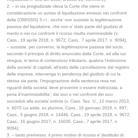
2. – in via pregiudiziale rileva la Corte che viene in
considerazione un avviso di liquidazione emesso nei confronti
della (OMISSIS) S.r.l., sicche’ non sussiste la legittimazione
passiva del liquidatore, che non e’ stato parte del giudizio di
merito e nei cui confronti il ricorso risulta inammissibile (v.
Cass., 19 aprile 2018, n. 9672; Cass., 7 aprile 2017, n. 9094);
– sussiste, per converso, la legittimazione passiva del socio,
secondo il principio di diritto enunciato dalla Corte, ed alla cui
stregua, in tema di contenzioso tributario, qualora l’estinzione
della societa’ di capitali, all’esito della cancellazione dal registro
delle imprese, intervenga in pendenza del giudizio di cui la
stessa sia parte, l’impugnazione della sentenza resa nei
riguardi della societa’ deve provenire o essere indirizzata, a
pena d’inammissibilita’, dai soci o nei confronti dei soci
succeduti alla societa’ estinta (v. Cass. Sez. U., 12 marzo 2013,
n. 6070 cui adde, ex plurimis, Cass., 16 gennaio 2019, n. 897;
Cass., 5 giugno 2018, n. 14446; Cass., 19 aprile 2018, n. 9672;
Cass., 16 giugno 2017, n. 15035; Cass., 7 aprile 2017, n.
9094);
3. – tanto premesso, il primo motivo di ricorso e’ destituito di