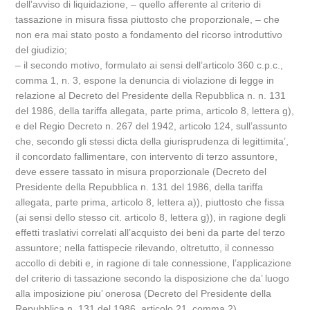
dell’avviso di liquidazione, – quello afferente al criterio di
tassazione in misura fissa piuttosto che proporzionale, – che
non era mai stato posto a fondamento del ricorso introduttivo
del giudizio;
– il secondo motivo, formulato ai sensi dell’articolo 360 c.p.c.,
comma 1, n. 3, espone la denuncia di violazione di legge in
relazione al Decreto del Presidente della Repubblica n. n. 131
del 1986, della tariffa allegata, parte prima, articolo 8, lettera g),
e del Regio Decreto n. 267 del 1942, articolo 124, sull’assunto
che, secondo gli stessi dicta della giurisprudenza di legittimita’,
il concordato fallimentare, con intervento di terzo assuntore,
deve essere tassato in misura proporzionale (Decreto del
Presidente della Repubblica n. 131 del 1986, della tariffa
allegata, parte prima, articolo 8, lettera a)), piuttosto che fissa
(ai sensi dello stesso cit. articolo 8, lettera g)), in ragione degli
effetti traslativi correlati all’acquisto dei beni da parte del terzo
assuntore; nella fattispecie rilevando, oltretutto, il connesso
accollo di debiti e, in ragione di tale connessione, l’applicazione
del criterio di tassazione secondo la disposizione che da’ luogo
alla imposizione piu’ onerosa (Decreto del Presidente della
Repubblica n. 131 del 1986, articolo 21, comma 2),