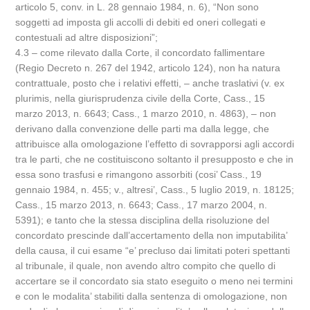
articolo 5, conv. in L. 28 gennaio 1984, n. 6), “Non sono
soggetti ad imposta gli accolli di debiti ed oneri collegati e
contestuali ad altre disposizioni”;
4.3 – come rilevato dalla Corte, il concordato fallimentare
(Regio Decreto n. 267 del 1942, articolo 124), non ha natura
contrattuale, posto che i relativi effetti, – anche traslativi (v. ex
plurimis, nella giurisprudenza civile della Corte, Cass., 15
marzo 2013, n. 6643; Cass., 1 marzo 2010, n. 4863), – non
derivano dalla convenzione delle parti ma dalla legge, che
attribuisce alla omologazione l’effetto di sovrapporsi agli accordi
tra le parti, che ne costituiscono soltanto il presupposto e che in
essa sono trasfusi e rimangono assorbiti (cosi’ Cass., 19
gennaio 1984, n. 455; v., altresi’, Cass., 5 luglio 2019, n. 18125;
Cass., 15 marzo 2013, n. 6643; Cass., 17 marzo 2004, n.
5391); e tanto che la stessa disciplina della risoluzione del
concordato prescinde dall’accertamento della non imputabilita’
della causa, il cui esame “e’ precluso dai limitati poteri spettanti
al tribunale, il quale, non avendo altro compito che quello di
accertare se il concordato sia stato eseguito o meno nei termini
e con le modalita’ stabiliti dalla sentenza di omologazione, non