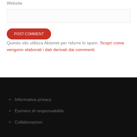
Website
Questo sito utilizza Akismet per ridurre lo spam.
Scopri come
vengono elaborati i dati derivati dai commenti
.
Informativa privacy
Esonero di responsabilità
Collaborazioni