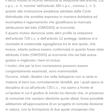
Il terzo motivo di ricorso denuncia la violazione dell’articolo 132
c.p.c., n. 4, nonche’ dell’articolo 360 c.p.c., comma 1, n. 5,
quanto alla motivazione perplessa adottata dalla Corte
distrettuale che avrebbe espresso in maniera dubitativa ed
incompleta il ragionamento che giustificava la mancata
attribuzione del lotto (OMISSIS) al ricorrente.
Il quarto motivo denuncia sotto altro profilo la violazione
dell’articolo 729 c.c. e dell’articolo 12 preleggi, laddove si e’
ravvisata la sostanziale eguaglianza tra le due quote, che,
invece, intanto poteva essere confermata in quanto fosse stato
attribuito il lotto (OMISSIS) al ricorrente che nei fatti aveva
goduto e migliorato i beni ivi inclusi.
I motivi, che per la loro connessione possono essere
congiuntamente esaminati, sono inammissibili.
Occorre, infatti, ribadire che nella fattispecie non si verte in
materia di beni non comodamente divisibili, per i quali opera la
disciplina di cui all’articolo 720 c.c., ma siamo a fronte di
un’ipotesi in cui il giudice di merito ha ritenuto che, in presenza
di comunisti che vantano identiche quote ideali, fosse possibile
addivenire all’approvazione di un progetto di comoda divisione
in natura, con la formazione di due quote omogenee che