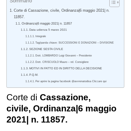
Sommario
Corte di Cassazione, civile, Ordinanza|6 maggio 2021| n.
11857.
Ordinanza|6 maggio 2021| n. 11857
Data udienza 5 marzo 2021
Integrale
Tag/parola chiave: SUCCESSIONI E DONAZIONI – DIVISIONE
SEZIONE SESTA CIVILE
Dott. LOMBARDO Luigi Giovanni – Presidente
Dott. CRISCUOLO Mauro – rel. Consigliere
MOTIVI IN FATTO ED IN DIRITTO DELLA DECISIONE
P.Q.M.
Per aprire la pagina facebook @avvrenatodisa Cliccare qui
Corte di
Cassazione,
civile
, Ordinanza|6 maggio
2021| n. 11857.