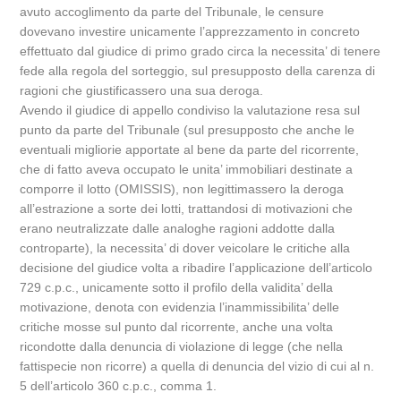
avuto accoglimento da parte del Tribunale, le censure
dovevano investire unicamente l’apprezzamento in concreto
effettuato dal giudice di primo grado circa la necessita’ di tenere
fede alla regola del sorteggio, sul presupposto della carenza di
ragioni che giustificassero una sua deroga.
Avendo il giudice di appello condiviso la valutazione resa sul
punto da parte del Tribunale (sul presupposto che anche le
eventuali migliorie apportate al bene da parte del ricorrente,
che di fatto aveva occupato le unita’ immobiliari destinate a
comporre il lotto (OMISSIS), non legittimassero la deroga
all’estrazione a sorte dei lotti, trattandosi di motivazioni che
erano neutralizzate dalle analoghe ragioni addotte dalla
controparte), la necessita’ di dover veicolare le critiche alla
decisione del giudice volta a ribadire l’applicazione dell’articolo
729 c.p.c., unicamente sotto il profilo della validita’ della
motivazione, denota con evidenzia l’inammissibilita’ delle
critiche mosse sul punto dal ricorrente, anche una volta
ricondotte dalla denuncia di violazione di legge (che nella
fattispecie non ricorre) a quella di denuncia del vizio di cui al n.
5 dell’articolo 360 c.p.c., comma 1.