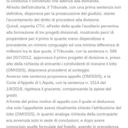
Si costituiva il convenuto che aderiva alla domanda.
All’esito dell’istruttoria, il Tribunale, con una prima sentenza non
definitiva, disponeva per la prosecuzione del giudizio, stante
l’accertamento del diritto di procedere alla divisione.
Quindi, esperita CTU, all’esito della quale l’ausiliario perveniva
alla formazione di tre progetti divisionali, mostrando pero’ di
propendere per il primo in quanto meno dispendioso e
prevedente un minimo conguaglio ed una minima differenza di
millesimi tra le due quote, il Tribunale, con la sentenza n. 586
del 20/7/2012, approvava il primo progetto di divisione e, preso
atto della richiesta di entrambi i condividenti di ricevere il lotto
(OMISSIS), disponeva procedersi al sorteggio.
Avverso tale sentenza proponeva appello (OMISSIS), e la
Corte d’Appello di L’Aquila, con la sentenza n. 1514 del
1/8/2018, rigettava il gravame, compensando la spese del
grado.
A fronte del primo motivo di appello con il quale si deduceva
che solo l’appellante aveva ritualmente chiesto l’attribuzione del
lotto (OMISSIS), in quanto analoga richiesta della controparte
era avvenuta solo in sede di conclusioni, e dopo avere
conosciuto quelle formulate dal fratello, avendo in precedenza