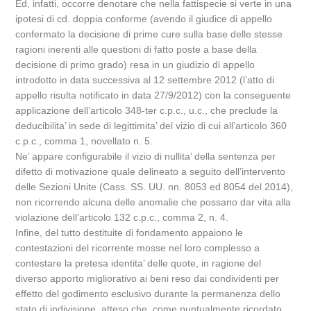
Ed, infatti, occorre denotare che nella fattispecie si verte in una
ipotesi di cd. doppia conforme (avendo il giudice di appello
confermato la decisione di prime cure sulla base delle stesse
ragioni inerenti alle questioni di fatto poste a base della
decisione di primo grado) resa in un giudizio di appello
introdotto in data successiva al 12 settembre 2012 (l’atto di
appello risulta notificato in data 27/9/2012) con la conseguente
applicazione dell’articolo 348-ter c.p.c., u.c., che preclude la
deducibilita’ in sede di legittimita’ del vizio di cui all’articolo 360
c.p.c., comma 1, novellato n. 5.
Ne’ appare configurabile il vizio di nullita’ della sentenza per
difetto di motivazione quale delineato a seguito dell’intervento
delle Sezioni Unite (Cass. SS. UU. nn. 8053 ed 8054 del 2014),
non ricorrendo alcuna delle anomalie che possano dar vita alla
violazione dell’articolo 132 c.p.c., comma 2, n. 4.
Infine, del tutto destituite di fondamento appaiono le
contestazioni del ricorrente mosse nel loro complesso a
contestare la pretesa identita’ delle quote, in ragione del
diverso apporto migliorativo ai beni reso dai condividenti per
effetto del godimento esclusivo durante la permanenza dello
stato di indivisione, atteso che, come puntualmente ricordato