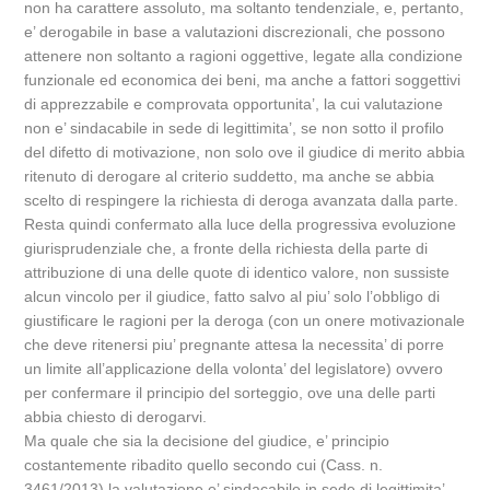
non ha carattere assoluto, ma soltanto tendenziale, e, pertanto,
e’ derogabile in base a valutazioni discrezionali, che possono
attenere non soltanto a ragioni oggettive, legate alla condizione
funzionale ed economica dei beni, ma anche a fattori soggettivi
di apprezzabile e comprovata opportunita’, la cui valutazione
non e’ sindacabile in sede di legittimita’, se non sotto il profilo
del difetto di motivazione, non solo ove il giudice di merito abbia
ritenuto di derogare al criterio suddetto, ma anche se abbia
scelto di respingere la richiesta di deroga avanzata dalla parte.
Resta quindi confermato alla luce della progressiva evoluzione
giurisprudenziale che, a fronte della richiesta della parte di
attribuzione di una delle quote di identico valore, non sussiste
alcun vincolo per il giudice, fatto salvo al piu’ solo l’obbligo di
giustificare le ragioni per la deroga (con un onere motivazionale
che deve ritenersi piu’ pregnante attesa la necessita’ di porre
un limite all’applicazione della volonta’ del legislatore) ovvero
per confermare il principio del sorteggio, ove una delle parti
abbia chiesto di derogarvi.
Ma quale che sia la decisione del giudice, e’ principio
costantemente ribadito quello secondo cui (Cass. n.
3461/2013) la valutazione e’ sindacabile in sede di legittimita’