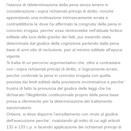
l’istanza di rideterminazione della pena senza tenere in
considerazione i sopra richiamati principi di diritto, nonche’
apprestando una motivazione intrinsecamente errata e
contraddittoria la’ dove ha affermato la congruita’ della pena in
concreto irrogata, perche’ essa rientrerebbe nell’attuale forbice
edittale alla luce della gravita’ dei fatti, pur essendo stata
determinata dal giudice della cognizione partendo dalla pena
base di anni otto di reclusione, pari al minimo edittale all’epoca
vigente.
Si tratta di un percorso argomentativo che, oltre a contrastare
con i sopra richiamati principi di diritto, e’ logicamente errato,
perche’ confonde la pena in concreto irrogata con quella
prevista dai limiti edittali della previsione incriminatrice e perche’
frustra di fatto la pronuncia del giudice delle leggi che ha
dichiarato l’illegittimita’ costituzionale proprio della pena base
presa a riferimento per la determinazione del trattamento
sanzionatorio.
Orbene, si deve disporre l’annullamento con rinvio al giudice
dell’esecuzione perche’, rivalutando gli indici di cui agli articoli
132 e 133 c.p. e facendo applicazione dei richiamati principi di