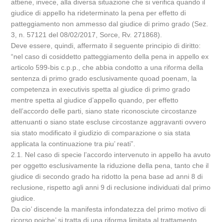
attiene, invece, alla diversa situazione che si verifica quando il
giudice di appello ha rideterminato la pena per effetto di
patteggiamento non ammesso dal giudice di primo grado (Sez.
3, n. 57121 del 08/02/2017, Sorce, Rv. 271868).
Deve essere, quindi, affermato il seguente principio di diritto:
“nel caso di cosiddetto patteggiamento della pena in appello ex
articolo 599-bis c.p.p., che abbia condotto a una riforma della
sentenza di primo grado esclusivamente quoad poenam, la
competenza in executivis spetta al giudice di primo grado
mentre spetta al giudice d’appello quando, per effetto
dell’accordo delle parti, siano state riconosciute circostanze
attenuanti o siano state escluse circostanze aggravanti ovvero
sia stato modificato il giudizio di comparazione o sia stata
applicata la continuazione tra piu’ reati”.
2.1. Nel caso di specie l’accordo intervenuto in appello ha avuto
per oggetto esclusivamente la riduzione della pena, tanto che il
giudice di secondo grado ha ridotto la pena base ad anni 8 di
reclusione, rispetto agli anni 9 di reclusione individuati dal primo
giudice.
Da cio’ discende la manifesta infondatezza del primo motivo di
ricorso poiche’ si tratta di una riforma limitata al trattamento