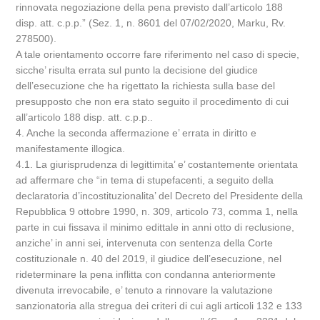
rinnovata negoziazione della pena previsto dall’articolo 188
disp. att. c.p.p.” (Sez. 1, n. 8601 del 07/02/2020, Marku, Rv.
278500).
A tale orientamento occorre fare riferimento nel caso di specie,
sicche’ risulta errata sul punto la decisione del giudice
dell’esecuzione che ha rigettato la richiesta sulla base del
presupposto che non era stato seguito il procedimento di cui
all’articolo 188 disp. att. c.p.p..
4. Anche la seconda affermazione e’ errata in diritto e
manifestamente illogica.
4.1. La giurisprudenza di legittimita’ e’ costantemente orientata
ad affermare che “in tema di stupefacenti, a seguito della
declaratoria d’incostituzionalita’ del Decreto del Presidente della
Repubblica 9 ottobre 1990, n. 309, articolo 73, comma 1, nella
parte in cui fissava il minimo edittale in anni otto di reclusione,
anziche’ in anni sei, intervenuta con sentenza della Corte
costituzionale n. 40 del 2019, il giudice dell’esecuzione, nel
rideterminare la pena inflitta con condanna anteriormente
divenuta irrevocabile, e’ tenuto a rinnovare la valutazione
sanzionatoria alla stregua dei criteri di cui agli articoli 132 e 133