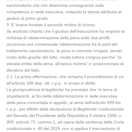
sanzionatorio che non determina conseguenze sulla
competenza in sede esecutiva, restando la stessa attribuita al
giudice di primo grado.
3. E’ invece fondato il secondo motivo di ricorso.
Va anzitutto chiarito che il giudice dell’esecuzione ha respinto la
richiesta di rideterminazione della pena sotto due profili:
occorreva una consensuale rideterminazione tra le parti del
trattamento sanzionatorio; la pena in concreto irrogata, tenuto
conto della gravita’ del fatto, risulta tuttora congrua perche’ “la
elevata entita’ della pena, all’epoca minima” e’ proporzionata al
disvalore del fatto.
3.1. La prima affermazione, che richiama il procedimento di cui
all’articolo 188 disp. att. c.p.p., e’ errata in diritto.
La giurisprudenza di legittimita’ ha precisato che “in tema di
stupefacenti, ai fini della rideterminazione in sede esecutiva
della pena concordata in appello, ai sensi dell’articolo 599-bis
c.p.p., per effetto della declaratoria di illegittimita’ costituzionale
del Decreto del Presidente della Repubblica 9 ottobre 1990, n.
309, articolo 73, comma 1, ad opera della sentenza della Corte
costituzionale n. 40 del 2019, non si applica il meccanismo di