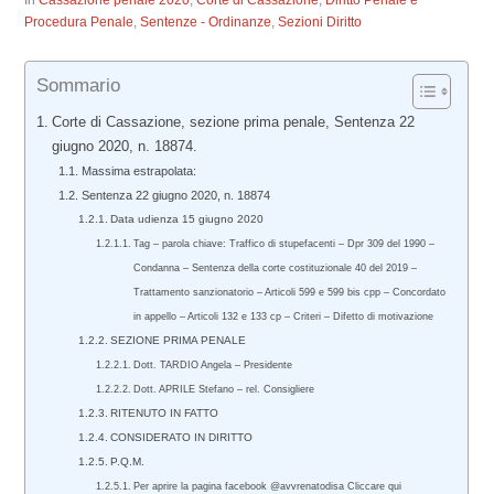
In
Cassazione penale 2020
,
Corte di Cassazione
,
Diritto Penale e
Procedura Penale
,
Sentenze - Ordinanze
,
Sezioni Diritto
Sommario
Corte di Cassazione, sezione prima penale, Sentenza 22
giugno 2020, n. 18874.
Massima estrapolata:
Sentenza 22 giugno 2020, n. 18874
Data udienza 15 giugno 2020
Tag – parola chiave: Traffico di stupefacenti – Dpr 309 del 1990 –
Condanna – Sentenza della corte costituzionale 40 del 2019 –
Trattamento sanzionatorio – Articoli 599 e 599 bis cpp – Concordato
in appello – Articoli 132 e 133 cp – Criteri – Difetto di motivazione
SEZIONE PRIMA PENALE
Dott. TARDIO Angela – Presidente
Dott. APRILE Stefano – rel. Consigliere
RITENUTO IN FATTO
CONSIDERATO IN DIRITTO
P.Q.M.
Per aprire la pagina facebook @avvrenatodisa Cliccare qui