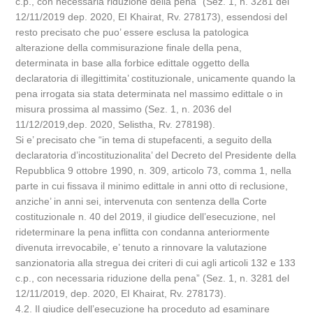
c.p., con necessaria riduzione della pena” (Sez. 1, n. 3281 del
12/11/2019 dep. 2020, EI Khairat, Rv. 278173), essendosi del
resto precisato che puo’ essere esclusa la patologica
alterazione della commisurazione finale della pena,
determinata in base alla forbice edittale oggetto della
declaratoria di illegittimita’ costituzionale, unicamente quando la
pena irrogata sia stata determinata nel massimo edittale o in
misura prossima al massimo (Sez. 1, n. 2036 del
11/12/2019,dep. 2020, Selistha, Rv. 278198).
Si e’ precisato che “in tema di stupefacenti, a seguito della
declaratoria d’incostituzionalita’ del Decreto del Presidente della
Repubblica 9 ottobre 1990, n. 309, articolo 73, comma 1, nella
parte in cui fissava il minimo edittale in anni otto di reclusione,
anziche’ in anni sei, intervenuta con sentenza della Corte
costituzionale n. 40 del 2019, il giudice dell’esecuzione, nel
rideterminare la pena inflitta con condanna anteriormente
divenuta irrevocabile, e’ tenuto a rinnovare la valutazione
sanzionatoria alla stregua dei criteri di cui agli articoli 132 e 133
c.p., con necessaria riduzione della pena” (Sez. 1, n. 3281 del
12/11/2019, dep. 2020, EI Khairat, Rv. 278173).
4.2. Il giudice dell’esecuzione ha proceduto ad esaminare