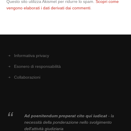
Questo sito utilizza Akismet per ridurre lo spam.
Scopri come
vengono elaborati i dati derivati dai commenti
.
Informativa privacy
Esonero di responsabilità
Collaborazioni
Ad poenitendum properat cito qui iudicat
- la
necessità della ponderazione nello svolgimento
dell'attività giudiziaria