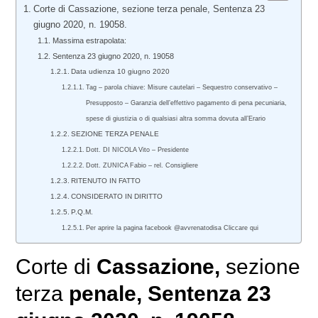
Corte di Cassazione, sezione terza penale, Sentenza 23
giugno 2020, n. 19058.
Massima estrapolata:
Sentenza 23 giugno 2020, n. 19058
Data udienza 10 giugno 2020
Tag – parola chiave: Misure cautelari – Sequestro conservativo –
Presupposto – Garanzia dell’effettivo pagamento di pena pecuniaria,
spese di giustizia o di qualsiasi altra somma dovuta all’Erario
SEZIONE TERZA PENALE
Dott. DI NICOLA Vito – Presidente
Dott. ZUNICA Fabio – rel. Consigliere
RITENUTO IN FATTO
CONSIDERATO IN DIRITTO
P.Q.M.
Per aprire la pagina facebook @avvrenatodisa Cliccare qui
Corte di
Cassazione,
sezione
terza
penale
, Sentenza 23