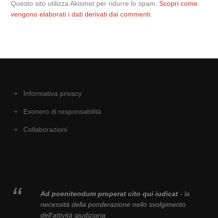
Questo sito utilizza Akismet per ridurre lo spam.
Scopri come
vengono elaborati i dati derivati dai commenti
.
Informativa privacy
Esonero di responsabilità
Collaborazioni
Ad poenitendum properat cito qui iudicat
- la
necessità della ponderazione nello svolgimento
dell'attività giudiziaria