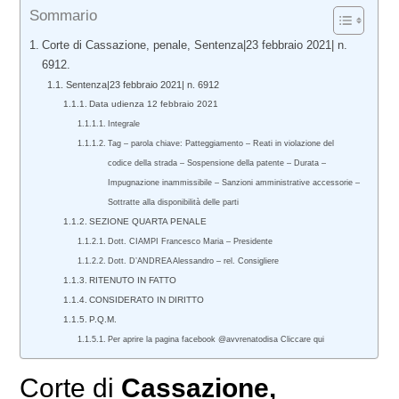
Sommario
Corte di Cassazione, penale, Sentenza|23 febbraio 2021| n.
6912.
Sentenza|23 febbraio 2021| n. 6912
Data udienza 12 febbraio 2021
Integrale
Tag – parola chiave: Patteggiamento – Reati in violazione del
codice della strada – Sospensione della patente – Durata –
Impugnazione inammissibile – Sanzioni amministrative accessorie –
Sottratte alla disponibilità delle parti
SEZIONE QUARTA PENALE
Dott. CIAMPI Francesco Maria – Presidente
Dott. D’ANDREA Alessandro – rel. Consigliere
RITENUTO IN FATTO
CONSIDERATO IN DIRITTO
P.Q.M.
Per aprire la pagina facebook @avvrenatodisa Cliccare qui
Corte di
Cassazione,