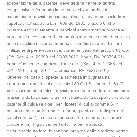
sospensione della patente, deve determinarne la durata
complessiva effettuando la somma dei vari periodi di
sospensione previsti per ciascun illecito, dovendosi escludere
l’applicabilita’ sia della L. n. 689 del 1981, articolo 8, che
riguarda esclusivamente le sanzioni amministrative proprie e
non quelle accessorie ad una sentenza penale di condanna, sia
delle discipline tipicamente penalistiche finalizzate a limitare
l’inflizione di pene eccessive, come nel caso dell’articolo 81 c.p.
(Cfr. Sez. 4, n. 20990 del 30/03/2016, Khairi, Rv. 266704-01;
nonche’ in senso conforme, tra le altre, Sez. 4, n. 12363 del
04/12/2013, dep. 2014, Capobianco, Rv. 262136-01).
Orbene, nel caso di specie la sentenza impugnata ha
riguardato i reati di cui all’articolo 189 C.d.S., commi 1, 6 e 7,
per ciascuno dei quali e’ prevista un’autonoma durata minima e
massima della sanzione amministrativa della sospensione della
patente di guida (e cioe’: per l’ipotesi di cui al comma 6, in
misura compresa fra uno e tre anni; quanto alla fattispecie di
cui al comma 7, in misura compresa fra un anno e sei mesi e
cinque anni). Il giudice, pertanto, ha ben applicato,
cumulandole tra loro, le sanzioni previste dalle suddette norme,