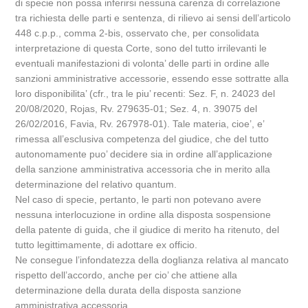
di specie non possa inferirsi nessuna carenza di correlazione
tra richiesta delle parti e sentenza, di rilievo ai sensi dell’articolo
448 c.p.p., comma 2-bis, osservato che, per consolidata
interpretazione di questa Corte, sono del tutto irrilevanti le
eventuali manifestazioni di volonta’ delle parti in ordine alle
sanzioni amministrative accessorie, essendo esse sottratte alla
loro disponibilita’ (cfr., tra le piu’ recenti: Sez. F, n. 24023 del
20/08/2020, Rojas, Rv. 279635-01; Sez. 4, n. 39075 del
26/02/2016, Favia, Rv. 267978-01). Tale materia, cioe’, e’
rimessa all’esclusiva competenza del giudice, che del tutto
autonomamente puo’ decidere sia in ordine all’applicazione
della sanzione amministrativa accessoria che in merito alla
determinazione del relativo quantum.
Nel caso di specie, pertanto, le parti non potevano avere
nessuna interlocuzione in ordine alla disposta sospensione
della patente di guida, che il giudice di merito ha ritenuto, del
tutto legittimamente, di adottare ex officio.
Ne consegue l’infondatezza della doglianza relativa al mancato
rispetto dell’accordo, anche per cio’ che attiene alla
determinazione della durata della disposta sanzione
amministrativa accessoria.