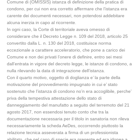
Comune di (OMISSIS) istanza di definizione della pratica di
condono, per cui non era corretto affermare che l’istanza era
carente dei documenti necessari, non potendosi addebitare
alcuna inerzia in capo al ricorrente.
In ogni caso, la Corte di territoriale aveva omesso di
considerare che il Decreto Legge n. 109 del 2018, articolo 25
convertito dalla L. n. 130 del 2018, costituisce norma
eccezionale a carattere acceleratorio, che pone a carico dei
Comune e non dei privati l’onere di definire, entro sei mesi
dall’entrata in vigore del decreto legge, le istanze di condono, a
nulla rilevando la data di integrazione dell’istanza.
Con il quarto motivo, oggetto di doglianza e’ la parte della
motivazione del provvedimento impugnato in cui e’ stato
sostenuto che l’istanza di condono no’n era accoglibile, perche’
priva della tempestiva attestazione dello stato di
danneggiamento del manufatto a seguito del terremoto del 21
agosto 2017, non essendosi tenuto conto che tra la
documentazione necessaria per il titolo in sanatoria non rileva
necessariamente la scheda AeDes, occorrendo piuttosto la
relazione tecnica asseverata a firma di un professionista
abilitato, che nel caso di specie era presente ed era idonea a