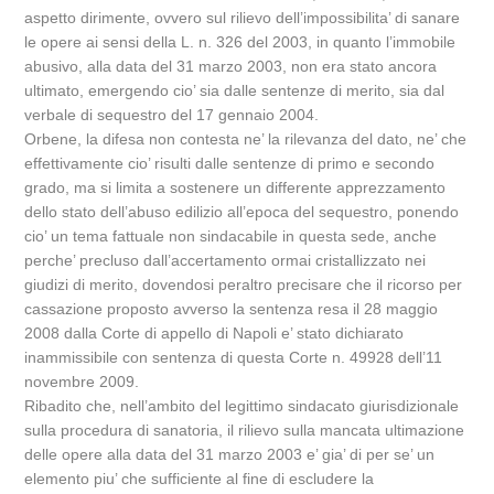
aspetto dirimente, ovvero sul rilievo dell’impossibilita’ di sanare
le opere ai sensi della L. n. 326 del 2003, in quanto l’immobile
abusivo, alla data del 31 marzo 2003, non era stato ancora
ultimato, emergendo cio’ sia dalle sentenze di merito, sia dal
verbale di sequestro del 17 gennaio 2004.
Orbene, la difesa non contesta ne’ la rilevanza del dato, ne’ che
effettivamente cio’ risulti dalle sentenze di primo e secondo
grado, ma si limita a sostenere un differente apprezzamento
dello stato dell’abuso edilizio all’epoca del sequestro, ponendo
cio’ un tema fattuale non sindacabile in questa sede, anche
perche’ precluso dall’accertamento ormai cristallizzato nei
giudizi di merito, dovendosi peraltro precisare che il ricorso per
cassazione proposto avverso la sentenza resa il 28 maggio
2008 dalla Corte di appello di Napoli e’ stato dichiarato
inammissibile con sentenza di questa Corte n. 49928 dell’11
novembre 2009.
Ribadito che, nell’ambito del legittimo sindacato giurisdizionale
sulla procedura di sanatoria, il rilievo sulla mancata ultimazione
delle opere alla data del 31 marzo 2003 e’ gia’ di per se’ un
elemento piu’ che sufficiente al fine di escludere la