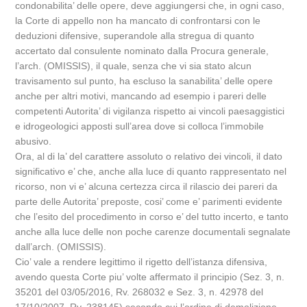
condonabilita’ delle opere, deve aggiungersi che, in ogni caso,
la Corte di appello non ha mancato di confrontarsi con le
deduzioni difensive, superandole alla stregua di quanto
accertato dal consulente nominato dalla Procura generale,
l’arch. (OMISSIS), il quale, senza che vi sia stato alcun
travisamento sul punto, ha escluso la sanabilita’ delle opere
anche per altri motivi, mancando ad esempio i pareri delle
competenti Autorita’ di vigilanza rispetto ai vincoli paesaggistici
e idrogeologici apposti sull’area dove si colloca l’immobile
abusivo.
Ora, al di la’ del carattere assoluto o relativo dei vincoli, il dato
significativo e’ che, anche alla luce di quanto rappresentato nel
ricorso, non vi e’ alcuna certezza circa il rilascio dei pareri da
parte delle Autorita’ preposte, cosi’ come e’ parimenti evidente
che l’esito del procedimento in corso e’ del tutto incerto, e tanto
anche alla luce delle non poche carenze documentali segnalate
dall’arch. (OMISSIS).
Cio’ vale a rendere legittimo il rigetto dell’istanza difensiva,
avendo questa Corte piu’ volte affermato il principio (Sez. 3, n.
35201 del 03/05/2016, Rv. 268032 e Sez. 3, n. 42978 del