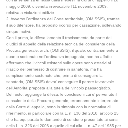
con la sentenza emessa dalla medesima Corte di appello il 28
maggio 2009, divenuta irrevocabile l’11 novembre 2009,
relativa a violazioni edilizie.
2. Avverso l’ordinanza del Corte territoriale, (OMISSIS), tramite
il suo difensore, ha proposto ricorso per cassazione, sollevando
cinque motivi.
Con il primo, la difesa lamenta il travisamento da parte dei
giudici di appello della relazione tecnica del consulente della
Procura generale, arch. (OMISSIS), il quale, contrariamente a
quanto sostenuto nell’ordinanza impugnata, non ha affatto
affermato che i vincoli esistenti sulle opere sono ostativi al
rilascio del permesso di costruire in sanatoria, ma ha
semplicemente sostenuto che, prima di conseguire la
sanatoria, (OMISSIS) dovra’ conseguire il parere favorevole
dell’Autorita’ preposta alla tutela del vincolo paesaggistico.
Del resto, aggiunge la difesa, le conclusioni cui e’ pervenuto il
consulente della Procura generale, erroneamente interpretate
dalla Corte di appello, sono in sintonia con la normativa di
riferimento, in particolare con la L. n. 130 del 2018, articolo 25
che ha equiparato le domande di condono presentate ai sensi
della L. n. 326 del 2003 a quelle di cui alla L. n. 47 del 1985 per