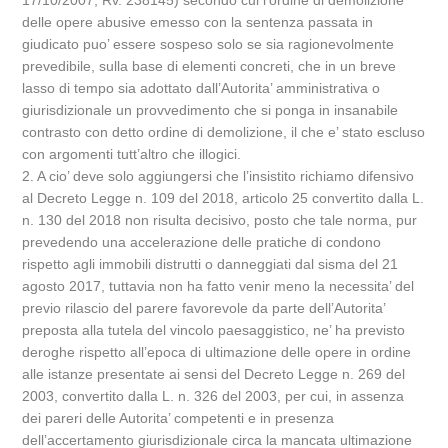
17/10/2007, Rv. 238145) secondo cui l’ordine di demolizione
delle opere abusive emesso con la sentenza passata in
giudicato puo’ essere sospeso solo se sia ragionevolmente
prevedibile, sulla base di elementi concreti, che in un breve
lasso di tempo sia adottato dall’Autorita’ amministrativa o
giurisdizionale un provvedimento che si ponga in insanabile
contrasto con detto ordine di demolizione, il che e’ stato escluso
con argomenti tutt’altro che illogici.
2. A cio’ deve solo aggiungersi che l’insistito richiamo difensivo
al Decreto Legge n. 109 del 2018, articolo 25 convertito dalla L.
n. 130 del 2018 non risulta decisivo, posto che tale norma, pur
prevedendo una accelerazione delle pratiche di condono
rispetto agli immobili distrutti o danneggiati dal sisma del 21
agosto 2017, tuttavia non ha fatto venir meno la necessita’ del
previo rilascio del parere favorevole da parte dell’Autorita’
preposta alla tutela del vincolo paesaggistico, ne’ ha previsto
deroghe rispetto all’epoca di ultimazione delle opere in ordine
alle istanze presentate ai sensi del Decreto Legge n. 269 del
2003, convertito dalla L. n. 326 del 2003, per cui, in assenza
dei pareri delle Autorita’ competenti e in presenza
dell’accertamento giurisdizionale circa la mancata ultimazione