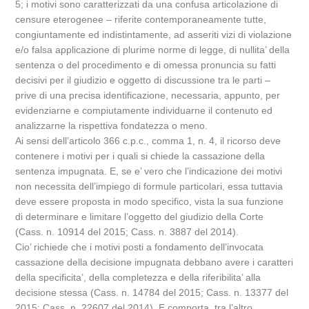
5; i motivi sono caratterizzati da una confusa articolazione di
censure eterogenee – riferite contemporaneamente tutte,
congiuntamente ed indistintamente, ad asseriti vizi di violazione
e/o falsa applicazione di plurime norme di legge, di nullita’ della
sentenza o del procedimento e di omessa pronuncia su fatti
decisivi per il giudizio e oggetto di discussione tra le parti –
prive di una precisa identificazione, necessaria, appunto, per
evidenziarne e compiutamente individuarne il contenuto ed
analizzarne la rispettiva fondatezza o meno.
Ai sensi dell’articolo 366 c.p.c., comma 1, n. 4, il ricorso deve
contenere i motivi per i quali si chiede la cassazione della
sentenza impugnata. E, se e’ vero che l’indicazione dei motivi
non necessita dell’impiego di formule particolari, essa tuttavia
deve essere proposta in modo specifico, vista la sua funzione
di determinare e limitare l’oggetto del giudizio della Corte
(Cass. n. 10914 del 2015; Cass. n. 3887 del 2014).
Cio’ richiede che i motivi posti a fondamento dell’invocata
cassazione della decisione impugnata debbano avere i caratteri
della specificita’, della completezza e della riferibilita’ alla
decisione stessa (Cass. n. 14784 del 2015; Cass. n. 13377 del
2015; Cass. n. 22607 del 2014). E comporta, tra l’altro,