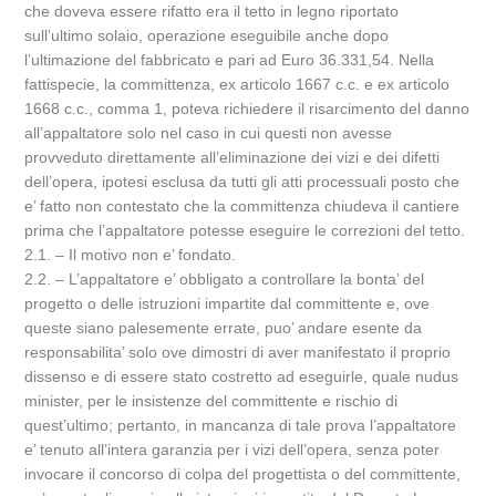
che doveva essere rifatto era il tetto in legno riportato
sull’ultimo solaio, operazione eseguibile anche dopo
l’ultimazione del fabbricato e pari ad Euro 36.331,54. Nella
fattispecie, la committenza, ex articolo 1667 c.c. e ex articolo
1668 c.c., comma 1, poteva richiedere il risarcimento del danno
all’appaltatore solo nel caso in cui questi non avesse
provveduto direttamente all’eliminazione dei vizi e dei difetti
dell’opera, ipotesi esclusa da tutti gli atti processuali posto che
e’ fatto non contestato che la committenza chiudeva il cantiere
prima che l’appaltatore potesse eseguire le correzioni del tetto.
2.1. – Il motivo non e’ fondato.
2.2. – L’appaltatore e’ obbligato a controllare la bonta’ del
progetto o delle istruzioni impartite dal committente e, ove
queste siano palesemente errate, puo’ andare esente da
responsabilita’ solo ove dimostri di aver manifestato il proprio
dissenso e di essere stato costretto ad eseguirle, quale nudus
minister, per le insistenze del committente e rischio di
quest’ultimo; pertanto, in mancanza di tale prova l’appaltatore
e’ tenuto all’intera garanzia per i vizi dell’opera, senza poter
invocare il concorso di colpa del progettista o del committente,