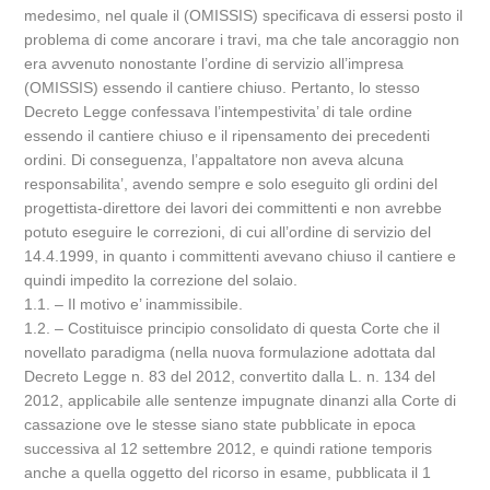
medesimo, nel quale il (OMISSIS) specificava di essersi posto il
problema di come ancorare i travi, ma che tale ancoraggio non
era avvenuto nonostante l’ordine di servizio all’impresa
(OMISSIS) essendo il cantiere chiuso. Pertanto, lo stesso
Decreto Legge confessava l’intempestivita’ di tale ordine
essendo il cantiere chiuso e il ripensamento dei precedenti
ordini. Di conseguenza, l’appaltatore non aveva alcuna
responsabilita’, avendo sempre e solo eseguito gli ordini del
progettista-direttore dei lavori dei committenti e non avrebbe
potuto eseguire le correzioni, di cui all’ordine di servizio del
14.4.1999, in quanto i committenti avevano chiuso il cantiere e
quindi impedito la correzione del solaio.
1.1. – Il motivo e’ inammissibile.
1.2. – Costituisce principio consolidato di questa Corte che il
novellato paradigma (nella nuova formulazione adottata dal
Decreto Legge n. 83 del 2012, convertito dalla L. n. 134 del
2012, applicabile alle sentenze impugnate dinanzi alla Corte di
cassazione ove le stesse siano state pubblicate in epoca
successiva al 12 settembre 2012, e quindi ratione temporis
anche a quella oggetto del ricorso in esame, pubblicata il 1