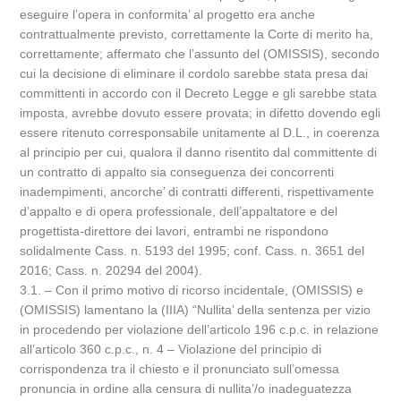
eseguire l’opera in conformita’ al progetto era anche
contrattualmente previsto, correttamente la Corte di merito ha,
correttamente; affermato che l’assunto del (OMISSIS), secondo
cui la decisione di eliminare il cordolo sarebbe stata presa dai
committenti in accordo con il Decreto Legge e gli sarebbe stata
imposta, avrebbe dovuto essere provata; in difetto dovendo egli
essere ritenuto corresponsabile unitamente al D.L., in coerenza
al principio per cui, qualora il danno risentito dal committente di
un contratto di appalto sia conseguenza dei concorrenti
inadempimenti, ancorche’ di contratti differenti, rispettivamente
d’appalto e di opera professionale, dell’appaltatore e del
progettista-direttore dei lavori, entrambi ne rispondono
solidalmente Cass. n. 5193 del 1995; conf. Cass. n. 3651 del
2016; Cass. n. 20294 del 2004).
3.1. – Con il primo motivo di ricorso incidentale, (OMISSIS) e
(OMISSIS) lamentano la (IIIA) “Nullita’ della sentenza per vizio
in procedendo per violazione dell’articolo 196 c.p.c. in relazione
all’articolo 360 c.p.c., n. 4 – Violazione del principio di
corrispondenza tra il chiesto e il pronunciato sull’omessa
pronuncia in ordine alla censura di nullita’/o inadeguatezza