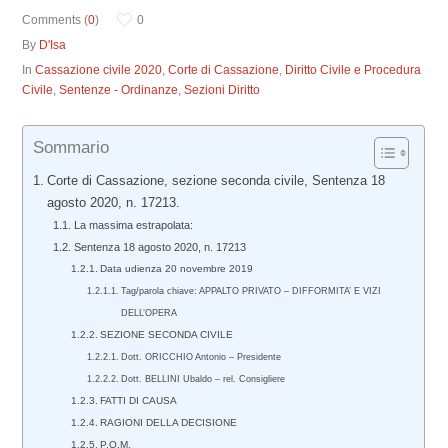
Comments (
0
)
0
By
D'Isa
In
Cassazione civile 2020
,
Corte di Cassazione
,
Diritto Civile e Procedura
Civile
,
Sentenze - Ordinanze
,
Sezioni Diritto
Sommario
Corte di Cassazione, sezione seconda civile, Sentenza 18
agosto 2020, n. 17213.
La massima estrapolata:
Sentenza 18 agosto 2020, n. 17213
Data udienza 20 novembre 2019
Tag/parola chiave: APPALTO PRIVATO – DIFFORMITA’ E VIZI
DELL’OPERA
SEZIONE SECONDA CIVILE
Dott. ORICCHIO Antonio – Presidente
Dott. BELLINI Ubaldo – rel. Consigliere
FATTI DI CAUSA
RAGIONI DELLA DECISIONE
P.Q.M.