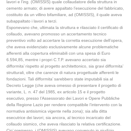
lavori e l’ing. (OMISSIS) quale collaudatore della struttura in
cemento armato; di avere appaltato l’esecuzione del fabbricato,
costituito da un villino bifamiliare, ad (OMISSIS), il quale aveva
subappaltato i lavori a terzi.
Esponevano che, ultimata la struttura e rilasciato il certificato di
collaudo, avevano promosso un accertamento tecnico
preventivo volto ad accertare la corretta esecuzione dell’opera,
che aveva evidenziato esclusivamente alcune problematiche
afferenti alla copertura eliminabili con una spesa di Euro
6.594,85, mentre i propri C.T.P. avevano accertato sia
difformita’ rispetto al progetto architettonico, sia gravi difformita’
strutturali, oltre che carenze di natura progettuale afferenti le
fondazioni. Tali difformita’ sarebbero state imputabili sia al
Decreto Legge (che aveva omesso di presentare il progetto di
variante, L. n. 47 del 1985, ex articolo 15 e il progetto
esecutivo, presso l’Assessorato dei Lavori e Opere Pubbliche
della Regione Lazio per rendere compatibile l’intervento con la
normativa antisismica vigente nella zona); sia alla ditta
esecutrice dei lavori; sia ancora, al tecnico incaricato del
collaudo sismico, che aveva rilasciato la relativa certificazione.
Cio’ premesso, i (OMISSIS) avevano convenuto in giudizio