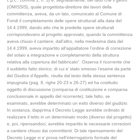
c.p.c., comma 1, n. 5) e, segnatamente, del fatto che il geom.
(OMISSIS), quale progettista-direttore dei lavori della
committenza, aveva, da un lato, comunicato al Comune di
Fondi il completamento delle opere strutturali alla data del
14.4.1999, dando atto che le predette opere strutturali
corrispondevano al progetto approvato, quando la committenza
aveva chiuso il cantiere; dall’altro, nella medesima data del
14.4.1999, aveva impartito all’appaltatore l’ordine di correzione
del solaio a integrazione e completamento della struttura
relativa alla copertura del fabbricato”. Osserva il ricorrente che
il suddetto fatto storico, di cui e’ stato omesso l’esame da parte
del Giudice d’Appello, risulta dal testo della stessa sentenza
impugnata (pag. 8, righe 20-23 e 26-27) ed ha costituito
oggetto di discussione (comparsa di costituzione e comparsa
conclusionale in appello del ricorrente); tale fatto, se
esaminato, avrebbe determinato un esito diverso del giudizio.
In sostanza, dapprima il Decreto Legge avrebbe ordinato di
realizzare il tetto in un determinato modo (diverso dal progetto)
e, poi, ripensandoci, avrebbe impartito le necessarie correzioni
a cantiere chiuso dai committenti. Di tale ripensamento del
Decreto Legge vi e’ prova nell’interrogatorio formale del