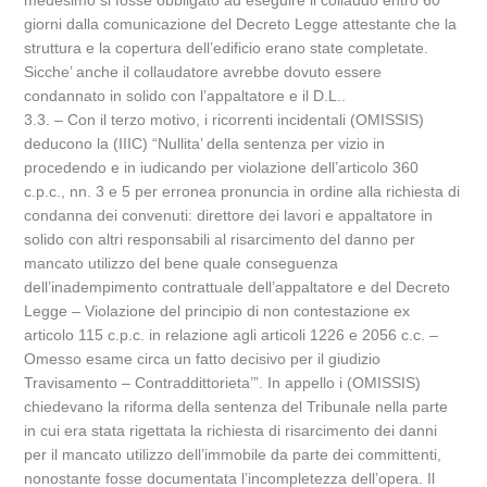
medesimo si fosse obbligato ad eseguire il collaudo entro 60
giorni dalla comunicazione del Decreto Legge attestante che la
struttura e la copertura dell’edificio erano state completate.
Sicche’ anche il collaudatore avrebbe dovuto essere
condannato in solido con l’appaltatore e il D.L..
3.3. – Con il terzo motivo, i ricorrenti incidentali (OMISSIS)
deducono la (IIIC) “Nullita’ della sentenza per vizio in
procedendo e in iudicando per violazione dell’articolo 360
c.p.c., nn. 3 e 5 per erronea pronuncia in ordine alla richiesta di
condanna dei convenuti: direttore dei lavori e appaltatore in
solido con altri responsabili al risarcimento del danno per
mancato utilizzo del bene quale conseguenza
dell’inadempimento contrattuale dell’appaltatore e del Decreto
Legge – Violazione del principio di non contestazione ex
articolo 115 c.p.c. in relazione agli articoli 1226 e 2056 c.c. –
Omesso esame circa un fatto decisivo per il giudizio
Travisamento – Contraddittorieta’”. In appello i (OMISSIS)
chiedevano la riforma della sentenza del Tribunale nella parte
in cui era stata rigettata la richiesta di risarcimento dei danni
per il mancato utilizzo dell’immobile da parte dei committenti,
nonostante fosse documentata l’incompletezza dell’opera. Il