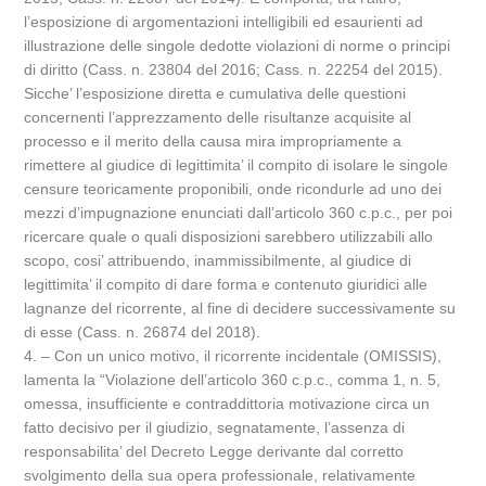
l’esposizione di argomentazioni intelligibili ed esaurienti ad
illustrazione delle singole dedotte violazioni di norme o principi
di diritto (Cass. n. 23804 del 2016; Cass. n. 22254 del 2015).
Sicche’ l’esposizione diretta e cumulativa delle questioni
concernenti l’apprezzamento delle risultanze acquisite al
processo e il merito della causa mira impropriamente a
rimettere al giudice di legittimita’ il compito di isolare le singole
censure teoricamente proponibili, onde ricondurle ad uno dei
mezzi d’impugnazione enunciati dall’articolo 360 c.p.c., per poi
ricercare quale o quali disposizioni sarebbero utilizzabili allo
scopo, cosi’ attribuendo, inammissibilmente, al giudice di
legittimita’ il compito di dare forma e contenuto giuridici alle
lagnanze del ricorrente, al fine di decidere successivamente su
di esse (Cass. n. 26874 del 2018).
4. – Con un unico motivo, il ricorrente incidentale (OMISSIS),
lamenta la “Violazione dell’articolo 360 c.p.c., comma 1, n. 5,
omessa, insufficiente e contraddittoria motivazione circa un
fatto decisivo per il giudizio, segnatamente, l’assenza di
responsabilita’ del Decreto Legge derivante dal corretto
svolgimento della sua opera professionale, relativamente