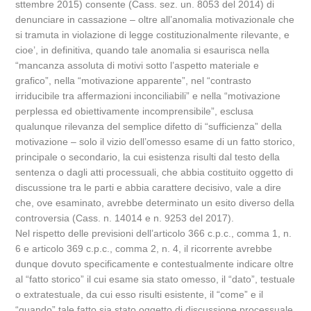
sttembre 2015) consente (Cass. sez. un. 8053 del 2014) di
denunciare in cassazione – oltre all’anomalia motivazionale che
si tramuta in violazione di legge costituzionalmente rilevante, e
cioe’, in definitiva, quando tale anomalia si esaurisca nella
“mancanza assoluta di motivi sotto l’aspetto materiale e
grafico”, nella “motivazione apparente”, nel “contrasto
irriducibile tra affermazioni inconciliabili” e nella “motivazione
perplessa ed obiettivamente incomprensibile”, esclusa
qualunque rilevanza del semplice difetto di “sufficienza” della
motivazione – solo il vizio dell’omesso esame di un fatto storico,
principale o secondario, la cui esistenza risulti dal testo della
sentenza o dagli atti processuali, che abbia costituito oggetto di
discussione tra le parti e abbia carattere decisivo, vale a dire
che, ove esaminato, avrebbe determinato un esito diverso della
controversia (Cass. n. 14014 e n. 9253 del 2017).
Nel rispetto delle previsioni dell’articolo 366 c.p.c., comma 1, n.
6 e articolo 369 c.p.c., comma 2, n. 4, il ricorrente avrebbe
dunque dovuto specificamente e contestualmente indicare oltre
al “fatto storico” il cui esame sia stato omesso, il “dato”, testuale
o extratestuale, da cui esso risulti esistente, il “come” e il
“quando” tale fatto sia stato oggetto di discussione processuale