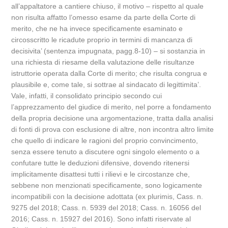
all’appaltatore a cantiere chiuso, il motivo – rispetto al quale
non risulta affatto l’omesso esame da parte della Corte di
merito, che ne ha invece specificamente esaminato e
circosscritto le ricadute proprio in termini di mancanza di
decisivita’ (sentenza impugnata, pagg.8-10) – si sostanzia in
una richiesta di riesame della valutazione delle risultanze
istruttorie operata dalla Corte di merito; che risulta congrua e
plausibile e, come tale, si sottrae al sindacato di legittimita’.
Vale, infatti, il consolidato principio secondo cui
l’apprezzamento del giudice di merito, nel porre a fondamento
della propria decisione una argomentazione, tratta dalla analisi
di fonti di prova con esclusione di altre, non incontra altro limite
che quello di indicare le ragioni del proprio convincimento,
senza essere tenuto a discutere ogni singolo elemento o a
confutare tutte le deduzioni difensive, dovendo ritenersi
implicitamente disattesi tutti i rilievi e le circostanze che,
sebbene non menzionati specificamente, sono logicamente
incompatibili con la decisione adottata (ex plurimis, Cass. n.
9275 del 2018; Cass. n. 5939 del 2018; Cass. n. 16056 del
2016; Cass. n. 15927 del 2016). Sono infatti riservate al