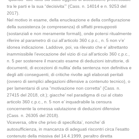
tra le parti e la sua “decisivita’” (Cass. n. 14014 e n. 9253 del
2017).
Nel motivo in esame, della enucleazione e della configurazione
della sussistenza (e compresenza) di siffatti presupposti
(sostanziali e non meramente formali), onde potersi ritualmente
riferire al parametro di cui all’articolo 360 c.p.c., n. 5 non v’e’
idonea indicazione. Laddove, poi, va rilevato che e’ altrettanto
inammissibile l’evocazione del vizio di cui all’articolo 360 c.p.c.,
n. 5 per sostenere il mancato esame di deduzioni istruttorie, di
documenti, di eccezioni di nullita’ della sentenza non definitiva e
degli atti conseguenti, di critiche rivolte agli elaborati peritali
(ovvero di semplici allegazioni difensive a contenuto tecnico), o
per lamentarsi di una “motivazione non corretta” (Cass. n.
27415 del 2018, cit.); giacche’ nel paradigma di cui al citato
articolo 360 c.p.c., n. 5 non e’ inquadrabile la censura
concernente la omessa valutazione di deduzioni difensive
(Cass. n. 26305 del 2018).
Viceversa, oltre che privo di specificita’, nonche’ di
autosufficienza, in mancanza di adeguati riscontri circa l’esatto
contenuto della missiva del 14.4.1999, peraltro diretta