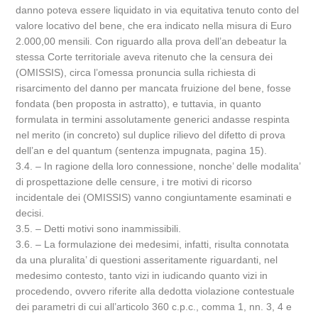
danno poteva essere liquidato in via equitativa tenuto conto del
valore locativo del bene, che era indicato nella misura di Euro
2.000,00 mensili. Con riguardo alla prova dell’an debeatur la
stessa Corte territoriale aveva ritenuto che la censura dei
(OMISSIS), circa l’omessa pronuncia sulla richiesta di
risarcimento del danno per mancata fruizione del bene, fosse
fondata (ben proposta in astratto), e tuttavia, in quanto
formulata in termini assolutamente generici andasse respinta
nel merito (in concreto) sul duplice rilievo del difetto di prova
dell’an e del quantum (sentenza impugnata, pagina 15).
3.4. – In ragione della loro connessione, nonche’ delle modalita’
di prospettazione delle censure, i tre motivi di ricorso
incidentale dei (OMISSIS) vanno congiuntamente esaminati e
decisi.
3.5. – Detti motivi sono inammissibili.
3.6. – La formulazione dei medesimi, infatti, risulta connotata
da una pluralita’ di questioni asseritamente riguardanti, nel
medesimo contesto, tanto vizi in iudicando quanto vizi in
procedendo, ovvero riferite alla dedotta violazione contestuale
dei parametri di cui all’articolo 360 c.p.c., comma 1, nn. 3, 4 e