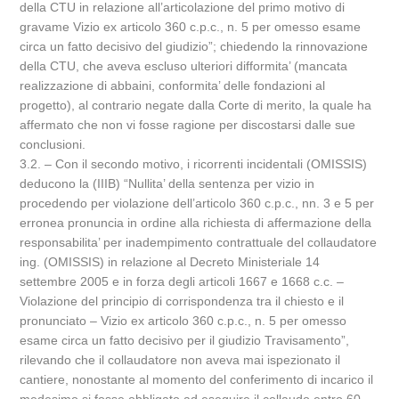
della CTU in relazione all’articolazione del primo motivo di
gravame Vizio ex articolo 360 c.p.c., n. 5 per omesso esame
circa un fatto decisivo del giudizio”; chiedendo la rinnovazione
della CTU, che aveva escluso ulteriori difformita’ (mancata
realizzazione di abbaini, conformita’ delle fondazioni al
progetto), al contrario negate dalla Corte di merito, la quale ha
affermato che non vi fosse ragione per discostarsi dalle sue
conclusioni.
3.2. – Con il secondo motivo, i ricorrenti incidentali (OMISSIS)
deducono la (IIIB) “Nullita’ della sentenza per vizio in
procedendo per violazione dell’articolo 360 c.p.c., nn. 3 e 5 per
erronea pronuncia in ordine alla richiesta di affermazione della
responsabilita’ per inadempimento contrattuale del collaudatore
ing. (OMISSIS) in relazione al Decreto Ministeriale 14
settembre 2005 e in forza degli articoli 1667 e 1668 c.c. –
Violazione del principio di corrispondenza tra il chiesto e il
pronunciato – Vizio ex articolo 360 c.p.c., n. 5 per omesso
esame circa un fatto decisivo per il giudizio Travisamento”,
rilevando che il collaudatore non aveva mai ispezionato il
cantiere, nonostante al momento del conferimento di incarico il