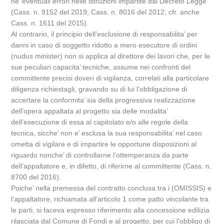
ne’ eventuali errori nelle istruzioni impartite dal Decreto Legge
(Cass. n. 9152 del 2019; Cass. n. 8016 del 2012; cfr. anche
Cass. n. 1611 del 2015).
Al contrario, il principio dell’esclusione di responsabilita’ per
danni in caso di soggetto ridotto a mero esecutore di ordini
(nudus minister) non si applica al direttore dei lavori che, per le
sue peculiari capacita’ tecniche, assume nei confronti del
committente precisi doveri di vigilanza, correlati alla particolare
diligenza richiestagli, gravando su di lui l’obbligazione di
accertare la conformita’ sia della progressiva realizzazione
dell’opera appaltata al progetto sia delle modalita’
dell’esecuzione di essa al capitolato e/o alle regole della
tecnica, sicche’ non e’ esclusa la sua responsabilita’ nel caso
ometta di vigilare e di impartire le opportune disposizioni al
riguardo nonche’ di controllarne l’ottemperanza da parte
dell’appaltatore e, in difetto, di riferirne al committente (Cass. n.
8700 del 2016).
Poiche’ nella premessa del contratto conclusa tra i (OMISSIS) e
l’appaltatore, richiamata all’articolo 1 come patto vincolante tra
le parti, si faceva espresso riferimento alla concessione edilizia
rilasciata dal Comune di Fondi e al progetto, per cui l’obbligo di