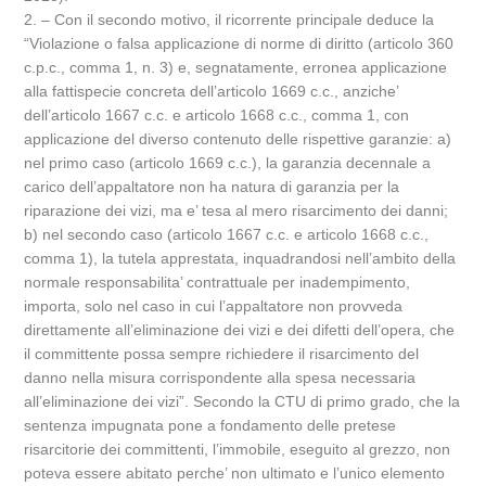
2. – Con il secondo motivo, il ricorrente principale deduce la
“Violazione o falsa applicazione di norme di diritto (articolo 360
c.p.c., comma 1, n. 3) e, segnatamente, erronea applicazione
alla fattispecie concreta dell’articolo 1669 c.c., anziche’
dell’articolo 1667 c.c. e articolo 1668 c.c., comma 1, con
applicazione del diverso contenuto delle rispettive garanzie: a)
nel primo caso (articolo 1669 c.c.), la garanzia decennale a
carico dell’appaltatore non ha natura di garanzia per la
riparazione dei vizi, ma e’ tesa al mero risarcimento dei danni;
b) nel secondo caso (articolo 1667 c.c. e articolo 1668 c.c.,
comma 1), la tutela apprestata, inquadrandosi nell’ambito della
normale responsabilita’ contrattuale per inadempimento,
importa, solo nel caso in cui l’appaltatore non provveda
direttamente all’eliminazione dei vizi e dei difetti dell’opera, che
il committente possa sempre richiedere il risarcimento del
danno nella misura corrispondente alla spesa necessaria
all’eliminazione dei vizi”. Secondo la CTU di primo grado, che la
sentenza impugnata pone a fondamento delle pretese
risarcitorie dei committenti, l’immobile, eseguito al grezzo, non
poteva essere abitato perche’ non ultimato e l’unico elemento