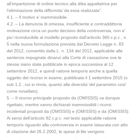
all’impartizione di ordine tecnico alla ditta appaltatrice per
l’eliminazione della difformita’ da essa realizzata”.
4.1. – Il motivo e’ inammissibile.
4.2. – La denuncia di omessa, insufficiente e contraddittoria
motivazione circa un punto decisivo della controversia, non e’
piu’ riconducibile al modello proposto dall’articolo 360 c.p.c., n.
5 nella nuova formulazione prevista dal Decreto Legge n. 83
del 2012, convertito dalla L. n. 134 del 2012, applicabile alle
sentenze impugnate dinanzi alla Corte di cassazione ove le
stesse siano state pubblicate in epoca successiva al 12
settembre 2012, e quindi ratione temporis anche a quella
oggetto del ricorso in esame, pubblicata il 1 settembre 2015 (v.
sub 1.2., cui si rinvia, quanto alla diversita’ del parametro cosi’
come novellato).
5. – Il ricorso principale proposto da (OMISSIS) va dunque
rigettato, mentre vanno dichiarati inammissibili i ricorsi
incidentali proposti da (OMISSIS) e (OMISSIS) e da (OMISSIS).
Ai sensi dell’articolo 92 c.p.c. nel testo applicabile ratione
temporis riguardo alla controversia in esame istaurata con atto
di citazione del 26.2.2002, le spese di lite vengono