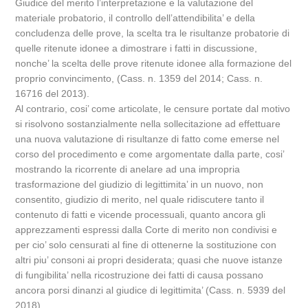
Giudice del merito l’interpretazione e la valutazione del
materiale probatorio, il controllo dell’attendibilita’ e della
concludenza delle prove, la scelta tra le risultanze probatorie di
quelle ritenute idonee a dimostrare i fatti in discussione,
nonche’ la scelta delle prove ritenute idonee alla formazione del
proprio convincimento, (Cass. n. 1359 del 2014; Cass. n.
16716 del 2013).
Al contrario, cosi’ come articolate, le censure portate dal motivo
si risolvono sostanzialmente nella sollecitazione ad effettuare
una nuova valutazione di risultanze di fatto come emerse nel
corso del procedimento e come argomentate dalla parte, cosi’
mostrando la ricorrente di anelare ad una impropria
trasformazione del giudizio di legittimita’ in un nuovo, non
consentito, giudizio di merito, nel quale ridiscutere tanto il
contenuto di fatti e vicende processuali, quanto ancora gli
apprezzamenti espressi dalla Corte di merito non condivisi e
per cio’ solo censurati al fine di ottenerne la sostituzione con
altri piu’ consoni ai propri desiderata; quasi che nuove istanze
di fungibilita’ nella ricostruzione dei fatti di causa possano
ancora porsi dinanzi al giudice di legittimita’ (Cass. n. 5939 del
2018).