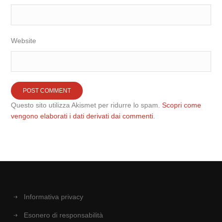
Website
Questo sito utilizza Akismet per ridurre lo spam.
Scopri come
vengono elaborati i dati derivati dai commenti
.
Informativa privacy
Esonero di responsabilità