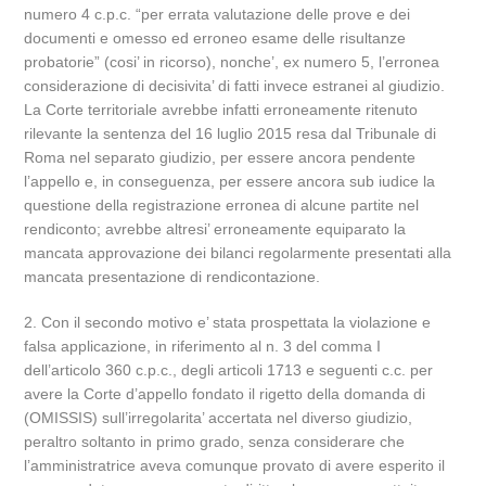
numero 4 c.p.c. “per errata valutazione delle prove e dei
documenti e omesso ed erroneo esame delle risultanze
probatorie” (cosi’ in ricorso), nonche’, ex numero 5, l’erronea
considerazione di decisivita’ di fatti invece estranei al giudizio.
La Corte territoriale avrebbe infatti erroneamente ritenuto
rilevante la sentenza del 16 luglio 2015 resa dal Tribunale di
Roma nel separato giudizio, per essere ancora pendente
l’appello e, in conseguenza, per essere ancora sub iudice la
questione della registrazione erronea di alcune partite nel
rendiconto; avrebbe altresi’ erroneamente equiparato la
mancata approvazione dei bilanci regolarmente presentati alla
mancata presentazione di rendicontazione.
2. Con il secondo motivo e’ stata prospettata la violazione e
falsa applicazione, in riferimento al n. 3 del comma I
dell’articolo 360 c.p.c., degli articoli 1713 e seguenti c.c. per
avere la Corte d’appello fondato il rigetto della domanda di
(OMISSIS) sull’irregolarita’ accertata nel diverso giudizio,
peraltro soltanto in primo grado, senza considerare che
l’amministratrice aveva comunque provato di avere esperito il