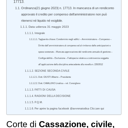
17713.
Ordinanza|21 giugno 2023| n. 17713. In mancanza di un rendiconto
approvato il credito per compenso dell’amministratore non può
ritenersi né liquido né esigibile.
Data udienza 31 maggio 2023
Integrale
Tag/parola chiave: Condominio negli edifici – Amministratore – Compenso –
Diritto dell’amministratore al compenso ed al rimborso delle anticipazioni e
spese sostenute – Mancata approvazione del rendiconto annuale di gestione –
Configurabilità – Esclusione – Fattispecie relativa a controversia soggetta
all’applicazione della disciplina antecedente alla novella n. 220/2012
SEZIONE SECONDA CIVILE
Dott. GIUSTI Alberto – Presidente
Dott. CAVALLINO Linalisa – rel. Consigliere
FATTI DI CAUSA
RAGIONI DELLA DECISIONE
P.Q.M.
Per aprire la pagina facebook @avvrenatodisa Cliccare qui
Corte di
Cassazione
,
civile
,