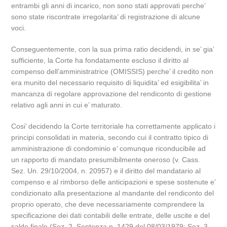
entrambi gli anni di incarico, non sono stati approvati perche’
sono state riscontrate irregolarita’ di registrazione di alcune
voci.
Conseguentemente, con la sua prima ratio decidendi, in se’ gia’
sufficiente, la Corte ha fondatamente escluso il diritto al
compenso dell’amministratrice (OMISSIS) perche’ il credito non
era munito del necessario requisito di liquidita’ ed esigibilita’ in
mancanza di regolare approvazione del rendiconto di gestione
relativo agli anni in cui e’ maturato.
Cosi’ decidendo la Corte territoriale ha correttamente applicato i
principi consolidati in materia, secondo cui il contratto tipico di
amministrazione di condominio e’ comunque riconducibile ad
un rapporto di mandato presumibilmente oneroso (v. Cass.
Sez. Un. 29/10/2004, n. 20957) e il diritto del mandatario al
compenso e al rimborso delle anticipazioni e spese sostenute e’
condizionato alla presentazione al mandante del rendiconto del
proprio operato, che deve necessariamente comprendere la
specificazione dei dati contabili delle entrate, delle uscite e del
saldo finale (Sez. 2, Sentenza n. 1429 del 08/03/1979; Sez. 3,