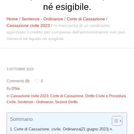
né esigibile.
Home
/
Sentenze - Ordinanze
/
Corte di Cassazione
/
Cassazione civile 2023
/
In mancanza di un rendiconto
approvato il credito per compenso dell’amministratore non può
ritenersi né liquido né esigibile.
3 OTTOBRE 2023
Comments (
0
)
0
By
D'Isa
In
Cassazione civile 2023
,
Corte di Cassazione
,
Diritto Civile e Procedura
Civile
,
Sentenze - Ordinanze
,
Sezioni Diritto
Sommario
Corte di Cassazione, civile, Ordinanza|21 giugno 2023| n.