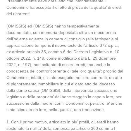
Preliminarmente deve darsi atto che infondatamente il
Condominio ha eccepito il difetto di prova della qualita’ di eredi
dei ricorrenti.
(OMISSIS) ed (OMISSIS) hanno tempestivamente
documentato, con memoria depositata oltre un mese prima
dell’odierna udienza in camera di consiglio (alla fattispecie si
applica ratione temporis il nuovo testo dell’articolo 372 c.p.c.,
ex articolo articolo 35, comma 6 del Decreto Legislativo n. 10
ottobre 2022, n. 149, come modificato dalla L. 29 dicembre
2022, n. 197), non soltanto di essere eredi, ma anche la
conoscenza del controricorrente di tale loro qualita’: proprio dal
Condominio, infatti, e’ stato eseguito, nei loro confronti, un atto
di pignoramento immobiliare in cui e’ dato atto del decesso
della dante causa (OMISSIS), della intervenuta successione
legittima e della proprieta’ del bene staggito in capo a loro, per
successione dalla madre; con il Condominio, peraltro, e’ anche
stata stipulata da loro, nella qualita’, una transazione.
1. Con il primo motivo, articolato in piu’ profili, gli eredi hanno
sostenuto la nullita’ della sentenza ex articolo 360 comma I